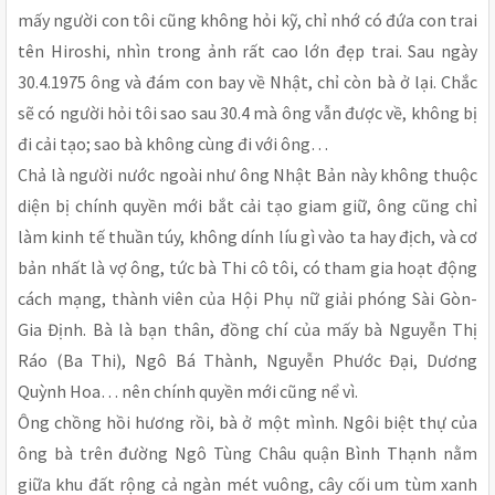
mấy người con tôi cũng không hỏi kỹ, chỉ nhớ có đứa con trai
tên Hiroshi, nhìn trong ảnh rất cao lớn đẹp trai. Sau ngày
30.4.1975 ông và đám con bay về Nhật, chỉ còn bà ở lại. Chắc
sẽ có người hỏi tôi sao sau 30.4 mà ông vẫn được về, không bị
đi cải tạo; sao bà không cùng đi với ông…
Chả là người nước ngoài như ông Nhật Bản này không thuộc
diện bị chính quyền mới bắt cải tạo giam giữ, ông cũng chỉ
làm kinh tế thuần túy, không dính líu gì vào ta hay địch, và cơ
bản nhất là vợ ông, tức bà Thi cô tôi, có tham gia hoạt động
cách mạng, thành viên của Hội Phụ nữ giải phóng Sài Gòn-
Gia Định. Bà là bạn thân, đồng chí của mấy bà Nguyễn Thị
Ráo (Ba Thi), Ngô Bá Thành, Nguyễn Phước Đại, Dương
Quỳnh Hoa… nên chính quyền mới cũng nể vì.
Ông chồng hồi hương rồi, bà ở một mình. Ngôi biệt thự của
ông bà trên đường Ngô Tùng Châu quận Bình Thạnh nằm
giữa khu đất rộng cả ngàn mét vuông, cây cối um tùm xanh