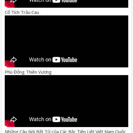
Cổ Tích Trầu Cau
Phù Đổng Thiên Vương
Những Câu Nói Bất Tử của Các Bậc Tiên Liệt Việt Nam Quốc