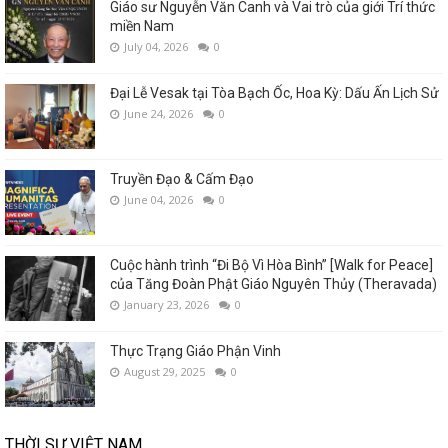
Giáo sư Nguyễn Văn Canh và Vai trò của giới Trí thức
miền Nam
July 04, 2026
0
Đại Lễ Vesak tại Tòa Bạch Ốc, Hoa Kỳ: Dấu Ấn Lịch Sử
June 24, 2026
0
Truyền Đạo & Cấm Đạo
June 04, 2026
0
Cuộc hành trình “Đi Bộ Vì Hòa Bình” [Walk for Peace]
của Tăng Đoàn Phật Giáo Nguyên Thủy (Theravada)
January 23, 2026
0
Thực Trạng Giáo Phận Vinh
August 29, 2025
0
THỜI SỰ VIỆT NAM