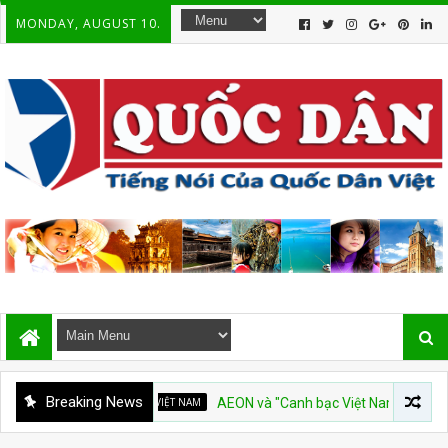
MONDAY, AUGUST 10.
Breaking News
CHUYỆN VIỆT NAM
AEON và "Canh bạc Việt Nam"
PIERR