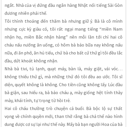
ngắt. Nhà của vị đứng đầu ngân hàng Nhật nổi tiếng Sài Gòn
đương nhiên phải thế.
Tôi thỉnh thoảng đến thăm bà nhưng giữ ý. Bà là cô mình
nhưng cực kỳ giàu có, tôi rất ngại mang tiếng “miền Nam
nhận họ, miền Bắc nhận hàng” nên mỗi lần tới chỉ hai cô
cháu nấu nướng ăn uống, có hôm bà bảo bữa nay không nấu
nữa, đi ăn phở, ăn hủ tiếu, chứ bà cho bất cứ thứ gì tôi đều lắc
đầu, dứt khoát không nhận.
Nhà bà tivi, tủ lạnh, quạt máy, bàn là, máy giặt, vải vóc…
không thiếu thứ gì, mà những thứ đó tôi đều ao ước. Tôi sĩ
diện, quyết không là không. Cho tiền cũng không lấy. Lúc đầu
bà giận, sau hiểu ra, bà bảo cháu ạ, mày giống hệt tính thày
mày, khái tính, tự trọng từ hồi trẻ.
Hai cô cháu thường trò chuyện cả buổi. Bà bộc lộ sự thất
vọng về chính quyền mới, than thở rằng bà chả thể nào hình
dung được cơ sự lại như thế này. Mấy bà bạn người Hoa của bà