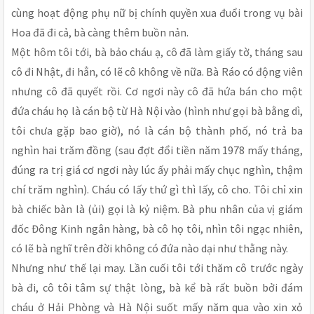
cùng hoạt động phụ nữ bị chính quyền xua đuổi trong vụ bài
Hoa đã đi cả, bà càng thêm buồn nản.
Một hôm tôi tới, bà bảo cháu ạ, cô đã làm giấy tờ, tháng sau
cô đi Nhật, đi hẳn, có lẽ cô không về nữa. Bà Ráo có động viên
nhưng cô đã quyết rồi. Cơ ngơi này cô đã hứa bán cho một
đứa cháu họ là cán bộ từ Hà Nội vào (hình như gọi bà bằng dì,
tôi chưa gặp bao giờ), nó là cán bộ thành phố, nó trả ba
nghìn hai trăm đồng (sau đợt đổi tiền năm 1978 mấy tháng,
đúng ra trị giá cơ ngơi này lúc ấy phải mấy chục nghìn, thậm
chí trăm nghìn). Cháu có lấy thứ gì thì lấy, cô cho. Tôi chỉ xin
bà chiếc bàn là (ủi) gọi là kỷ niệm. Bà phu nhân của vị giám
đốc Đông Kinh ngân hàng, bà cô họ tôi, nhìn tôi ngạc nhiên,
có lẽ bà nghĩ trên đời không có đứa nào dại như thằng này.
Nhưng như thế lại may. Lần cuối tôi tới thăm cô trước ngày
bà đi, cô tôi tâm sự thật lòng, bà kể bà rất buồn bởi đám
cháu ở Hải Phòng và Hà Nội suốt mấy năm qua vào xin xỏ