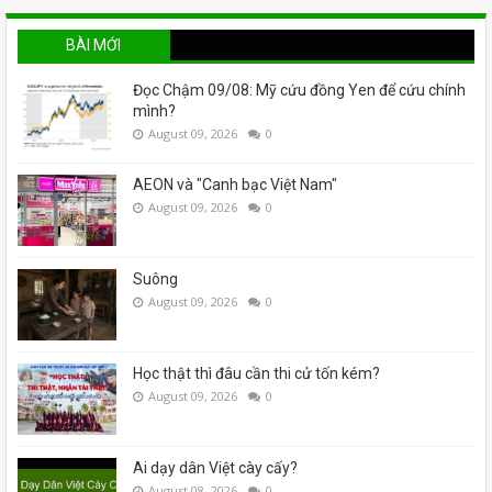
BÀI MỚI
Đọc Chậm 09/08: Mỹ cứu đồng Yen để cứu chính
mình?
August 09, 2026
0
AEON và "Canh bạc Việt Nam"
August 09, 2026
0
Suông
August 09, 2026
0
Học thật thì đâu cần thi cử tốn kém?
August 09, 2026
0
Ai dạy dân Việt cày cấy?
August 08, 2026
0