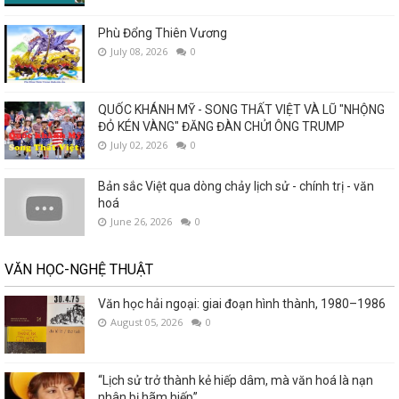
Phù Đổng Thiên Vương
July 08, 2026
0
QUỐC KHÁNH MỸ - SONG THẤT VIỆT VÀ LŨ "NHỘNG
ĐỎ KÉN VÀNG" ĐĂNG ĐÀN CHỬI ÔNG TRUMP
July 02, 2026
0
Bản sắc Việt qua dòng chảy lịch sử - chính trị - văn
hoá
June 26, 2026
0
VĂN HỌC-NGHỆ THUẬT
Văn học hải ngoại: giai đoạn hình thành, 1980–1986
August 05, 2026
0
“Lịch sử trở thành kẻ hiếp dâm, mà văn hoá là nạn
nhân bị hãm hiếp”