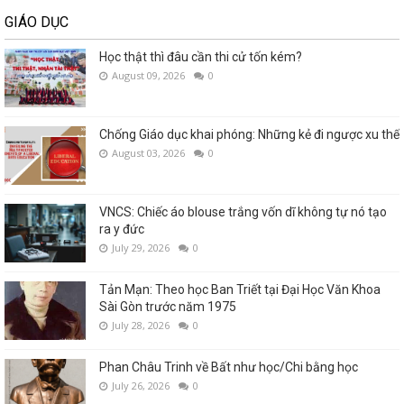
GIÁO DỤC
Học thật thì đâu cần thi cử tốn kém?
August 09, 2026
0
Chống Giáo dục khai phóng: Những kẻ đi ngược xu thế
August 03, 2026
0
VNCS: Chiếc áo blouse trắng vốn dĩ không tự nó tạo
ra y đức
July 29, 2026
0
Tản Mạn: Theo học Ban Triết tại Đại Học Văn Khoa
Sài Gòn trước năm 1975
July 28, 2026
0
Phan Châu Trinh về Bất như học/Chi bằng học
July 26, 2026
0