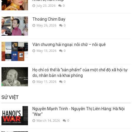
July 23, 2026
0
Thoáng Chim Bay
May 26, 2026
0
Văn chương hải ngoại: nỗi chữ – nỗi quê
May 13, 2026
0
Họ chỉ có thể là “sản phẩm” của một chế độ xã hội tự
do, nhân bản và khai phóng
May 11, 2026
0
SỬ VIỆT
Nguyễn Mạnh Trinh - Nguyễn Thị Liên Hằng: Hà Nội
"War"
March 14, 2026
0