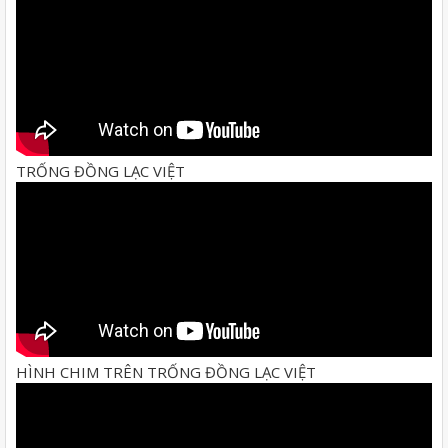
TRỐNG ĐỒNG LẠC VIỆT
HÌNH CHIM TRÊN TRỐNG ĐỒNG LẠC VIỆT