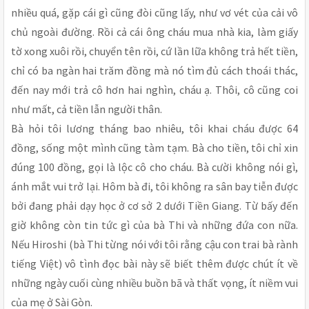
nhiều quá, gặp cái gì cũng đòi cũng lấy, như vơ vét của cải vô
chủ ngoài đường. Rồi cả cái ông cháu mua nhà kia, làm giấy
tờ xong xuôi rồi, chuyển tên rồi, cứ lần lữa không trả hết tiền,
chỉ có ba ngàn hai trăm đồng mà nó tìm đủ cách thoái thác,
đến nay mới trả cô hơn hai nghìn, cháu ạ. Thôi, cô cũng coi
như mất, cả tiền lẫn người thân.
Bà hỏi tôi lương tháng bao nhiêu, tôi khai cháu được 64
đồng, sống một mình cũng tàm tạm. Bà cho tiền, tôi chỉ xin
đúng 100 đồng, gọi là lộc cô cho cháu. Bà cười không nói gì,
ánh mắt vui trở lại. Hôm bà đi, tôi không ra sân bay tiễn được
bởi đang phải dạy học ở cơ sở 2 dưới Tiền Giang. Từ bấy đến
giờ không còn tin tức gì của bà Thi và những đứa con nữa.
Nếu Hiroshi (bà Thi từng nói với tôi rằng cậu con trai bà rành
tiếng Việt) vô tình đọc bài này sẽ biết thêm được chút ít về
những ngày cuối cùng nhiều buồn bã và thất vọng, ít niềm vui
của mẹ ở Sài Gòn.