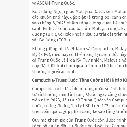
và ASEAN-Trung Quốc.
Bộ trưởng Ngoại giao Malaysia Datuk Seri Moha
các khuôn khổ này, đặc biệt là trong bối cảnh
vào tháng 5/2025 nhằm tăng cường quan hệ thươ
cảnh kinh tế toàn cầu bất ổn. Malaysia được kỳ
đường (BRI), với các khoản đầu tư trải dài trên 
sắt Bờ Đông (ECRL).
Không giống như Việt Nam và Campuchia, Malays
Mỹ (24%), điều này có thể mang lại cho nước này s
cả Trung Quốc và Hoa Kỳ. Tuy nhiên, Malaysia v
này, đặc biệt khi chính quyền Trump thứ hai ảnh 
thương mại và an ninh.
Campuchia-Trung Quốc: Tăng Cường Hội Nhập Ki
Campuchia có lẽ là ví dụ rõ ràng nhất về ảnh h
tư và thương mại từ Trung Quốc ngày càng chiế
tiên năm 2025, đầu tư từ Trung Quốc vào Campu
nước, tương đương 2,5 tỷ USD trên 172 dự án. Cá
trên toàn quốc, góp phần đáng kể vào tăng trưởn
Quy mô tham gia của Trung Quốc còn được minh 
tổng số dự án đầu tư được phê duyệt tại Campu