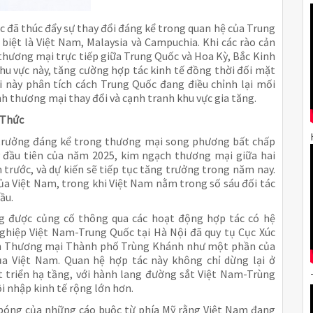
 đã thúc đẩy sự thay đổi đáng kể trong quan hệ của Trung
biệt là Việt Nam, Malaysia và Campuchia. Khi các rào cản
thương mại trực tiếp giữa Trung Quốc và Hoa Kỳ, Bắc Kinh
hu vực này, tăng cường hợp tác kinh tế đồng thời đối mặt
ài này phân tích cách Trung Quốc đang điều chỉnh lại mối
nh thương mại thay đổi và cạnh tranh khu vực gia tăng.
 Thức
 trưởng đáng kể trong thương mại song phương bất chấp
 đầu tiên của năm 2025, kim ngạch thương mại giữa hai
 trước, và dự kiến sẽ tiếp tục tăng trưởng trong năm nay.
ủa Việt Nam, trong khi Việt Nam nằm trong số sáu đối tác
ầu.
ng được củng cố thông qua các hoạt động hợp tác có hệ
ghiệp Việt Nam-Trung Quốc tại Hà Nội đã quy tụ Cục Xúc
an Thương mại Thành phố Trùng Khánh như một phần của
a Việt Nam. Quan hệ hợp tác này không chỉ dừng lại ở
triển hạ tầng, với hành lang đường sắt Việt Nam-Trùng
i nhập kinh tế rộng lớn hơn.
i bóng của những cáo buộc từ phía Mỹ rằng Việt Nam đang