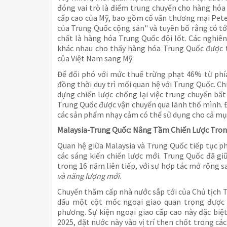
đóng vai trò là điểm trung chuyển cho hàng hó
cấp cao của Mỹ, bao gồm cố vấn thương mại Peter
của Trung Quốc cộng sản" và tuyên bố rằng có t
chất là hàng hóa Trung Quốc đội lốt. Các nghiên
khác nhau cho thấy hàng hóa Trung Quốc được 
của Việt Nam sang Mỹ.
Để đối phó với mức thuế trừng phạt 46% từ phía
đồng thời duy trì mối quan hệ với Trung Quốc. C
dựng chiến lược chống lại việc trung chuyển b
Trung Quốc được vận chuyển qua lãnh thổ mình. 
các sản phẩm nhạy cảm có thể sử dụng cho cả mục
Malaysia-Trung Quốc: Nâng Tầm Chiến Lược Tron
Quan hệ giữa Malaysia và Trung Quốc tiếp tục p
các sáng kiến chiến lược mới. Trung Quốc đã giữ
trong 16 năm liên tiếp, với sự hợp tác mở rộng s
và năng lượng mới
.
Chuyến thăm cấp nhà nước sắp tới của Chủ tịch 
dấu một cột mốc ngoại giao quan trọng được
phương. Sự kiện ngoại giao cấp cao này đặc biệ
2025, đặt nước này vào vị trí then chốt trong c