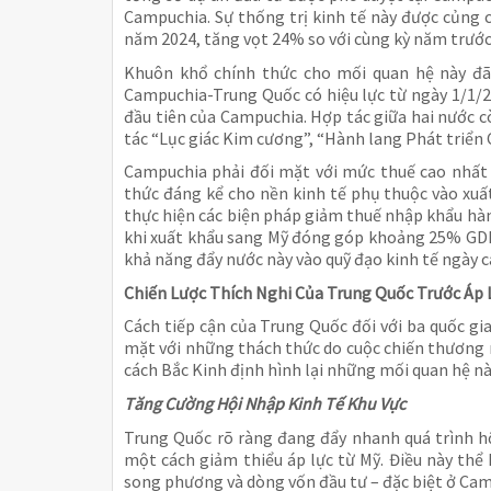
Campuchia. Sự thống trị kinh tế này được củng
năm 2024, tăng vọt 24% so với cùng kỳ năm trước
Khuôn khổ chính thức cho mối quan hệ này đ
Campuchia-Trung Quốc có hiệu lực từ ngày 1/1/
đầu tiên của Campuchia. Hợp tác giữa hai nước 
tác “Lục giác Kim cương”, “Hành lang Phát triển 
Campuchia phải đối mặt với mức thuế cao nhất 
thức đáng kể cho nền kinh tế phụ thuộc vào xuấ
thực hiện các biện pháp giảm thuế nhập khẩu hà
khi xuất khẩu sang Mỹ đóng góp khoảng 25% GDP
khả năng đẩy nước này vào quỹ đạo kinh tế ngày 
Chiến Lược Thích Nghi Của Trung Quốc Trước Áp
Cách tiếp cận của Trung Quốc đối với ba quốc g
mặt với những thách thức do cuộc chiến thương 
cách Bắc Kinh định hình lại những mối quan hệ nà
Tăng Cường Hội Nhập Kinh Tế Khu Vực
Trung Quốc rõ ràng đang đẩy nhanh quá trình h
một cách giảm thiểu áp lực từ Mỹ. Điều này th
song phương và dòng vốn đầu tư – đặc biệt ở Cam