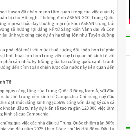
mad Hasan đã nhấn mạnh tầm quan trọng của việc quản lý
 chuẩn bị cho Hội nghị Thượng đỉnh ASEAN GCC-Trung Quốc
ng mại và thúc đẩy thương mại nội khối ASEAN trong bối
 vọng sẽ hưởng lợi đáng kể từ Sáng kiến Vành đai và Con
nhiều lĩnh vực cùng các dự án hạ tầng lớn như Tuyến đường
ia phải đối mặt với mức thuế tương đối thấp hơn từ phía
ự linh hoạt lớn hơn trong việc duy trì quan hệ kinh tế với
ẫn phải cân nhắc kỹ lưỡng giữa hai cường quốc cạnh tranh
hưởng đến tính toán chiến lược của nước này liên quan đến
nh Tế
ưởng ngày càng tăng của Trung Quốc ở Đông Nam Á, với đầu
m ưu thế trong nền kinh tế Campuchia. Chỉ riêng quý đầu
chia đạt mức đáng kinh ngạc 56% tổng vốn đăng ký của cả
c khoản đầu tư này dự kiến sẽ tạo ra gần 120.000 việc làm
g kinh tế của Campuchia.
chứng qua việc các nhà đầu tư Trung Quốc chiếm gần 80%
chia vào đầu năm 2025 theo Tổng thư ký Hội đồng Đầu tư