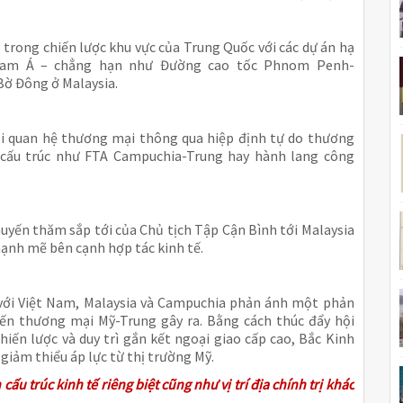
 trong chiến lược khu vực của Trung Quốc với các dự án hạ
 Nam Á – chẳng hạn như Đường cao tốc Phnom Penh-
Bờ Đông ở Malaysia.
i quan hệ thương mại thông qua hiệp định tự do thương
 cấu trúc như FTA Campuchia-Trung hay hành lang công
uyến thăm sắp tới của Chủ tịch Tập Cận Bình tới Malaysia
 mạnh mẽ bên cạnh hợp tác kinh tế.
c với Việt Nam, Malaysia và Campuchia phản ánh một phản
iến thương mại Mỹ-Trung gây ra. Bằng cách thúc đẩy hội
hiến lược và duy trì gắn kết ngoại giao cấp cao, Bắc Kinh
 giảm thiểu áp lực từ thị trường Mỹ.
u trúc kinh tế riêng biệt cũng như vị trí địa chính trị khác