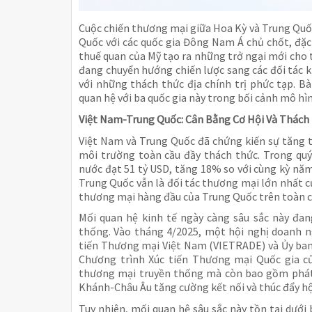
Cuộc chiến thương mại giữa Hoa Kỳ và Trung Quốc
Quốc với các quốc gia Đông Nam Á chủ chốt, đặc 
thuế quan của Mỹ tạo ra những trở ngại mới cho 
đang chuyển hướng chiến lược sang các đối tác k
với những thách thức địa chính trị phức tạp. B
quan hệ với ba quốc gia này trong bối cảnh mô hì
Việt Nam-Trung Quốc: Cân Bằng Cơ Hội Và Thách
Việt Nam và Trung Quốc đã chứng kiến sự tăng
môi trường toàn cầu đầy thách thức. Trong quý
nước đạt 51 tỷ USD, tăng 18% so với cùng kỳ năm
Trung Quốc vẫn là đối tác thương mại lớn nhất c
thương mại hàng đầu của Trung Quốc trên toàn c
Mối quan hệ kinh tế ngày càng sâu sắc này đa
thống. Vào tháng 4/2025, một hội nghị doanh n
tiến Thương mại Việt Nam (VIETRADE) và Ủy b
Chương trình Xúc tiến Thương mại Quốc gia củ
thương mại truyền thống mà còn bao gồm phát 
Khánh-Châu Âu tăng cường kết nối và thúc đẩy hộ
Tuy nhiên, mối quan hệ sâu sắc này tồn tại dướ