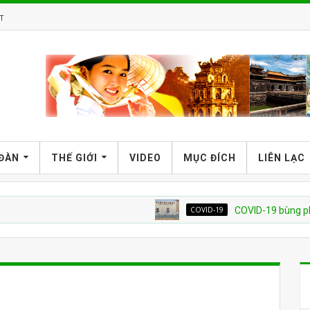
T
 ĐÀN
THẾ GIỚI
VIDEO
MỤC ĐÍCH
LIÊN LẠC
COVID-19
COVID-19 bùng phát trở lại