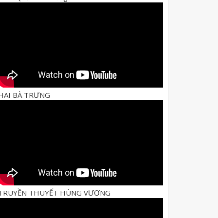
HAI BÀ TRƯNG
TRUYỀN THUYẾT HÙNG VƯƠNG