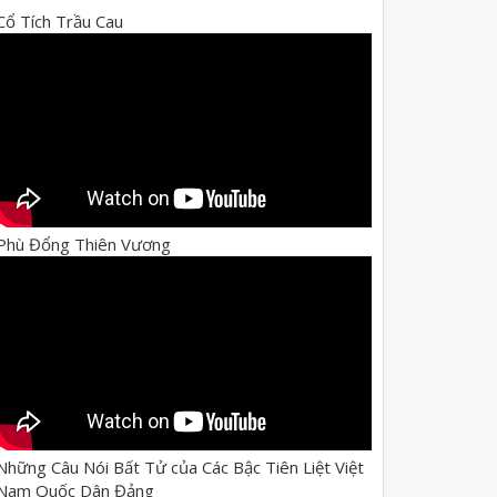
Cổ Tích Trầu Cau
Phù Đổng Thiên Vương
Những Câu Nói Bất Tử của Các Bậc Tiên Liệt Việt
Nam Quốc Dân Đảng