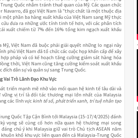
a Trung Quốc nhằm tránh thuế quan của Mỹ. Các quan chức
 Navarro, đã gọi Việt Nam là "thực chất là một thuộc địa
ới một phần ba hàng xuất khẩu của Việt Nam sang Mỹ thực
 cứu đưa ra những ước tính tinh tế hơn, với các phân tích
tái xuất chiếm từ 7% đến 16% tổng kim ngạch xuất khẩu
 Mỹ, Việt Nam đã buộc phải giải quyết những lo ngại này
hính phủ Việt Nam đã tổ chức các cuộc họp khẩn cấp để xây
ất hợp pháp và có kế hoạch tăng cường giám sát hàng hóa
Đồng thời, Việt Nam cũng tăng cường kiểm soát xuất khẩu
 đích dân sự và quân sự sang Trung Quốc.
g Vai Trò Lãnh Đạo Khu Vực
hát triển mạnh mẽ nhờ vào mối quan hệ kinh tế lâu dài và
 vững vị trí là đối tác thương mại lớn nhất của Malaysia
ang các lĩnh vực
kinh tế số, phát triển xanh, trí tuệ nhân tạo
Trung Quốc Tập Cận Bình tới Malaysia (15-17/4/2025) đánh
 kỳ vọng sẽ củng cố hơn nữa quan hệ thương mại song
t đáng chú ý khi Malaysia giữ vai trò Chủ tịch ASEAN năm
ác khuôn khổ khu vực liên quan đến cả Malaysia-Trung Quốc