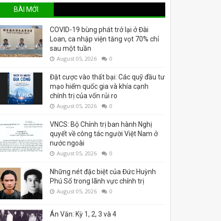
BÀI MỚI
COVID-19 bùng phát trở lại ở Đài
Loan, ca nhập viện tăng vọt 70% chỉ
sau một tuần
August 05, 2026
0
Đặt cược vào thất bại: Các quỹ đầu tư
mạo hiểm quốc gia và khía cạnh
chính trị của vốn rủi ro
August 05, 2026
0
VNCS: Bộ Chính trị ban hành Nghị
quyết về công tác người Việt Nam ở
nước ngoài
August 05, 2026
0
Những nét đặc biệt của Đức Huỳnh
Phú Sổ trong lãnh vực chính trị
August 05, 2026
0
Án Văn: Kỳ 1, 2, 3 và 4