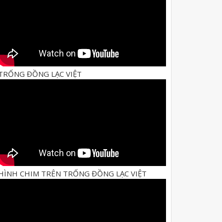
TRỐNG ĐỒNG LẠC VIỆT
HÌNH CHIM TRÊN TRỐNG ĐỒNG LẠC VIỆT