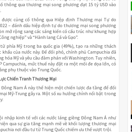
 cố thông qua thương mại song phương đạt 15 tỷ USD vào
.
ã được củng cố thông qua Hiệp định Thương mại Tự do
2022 – đánh dấu hiệp định tự do thương mại song phương
còn mở rộng sang các sáng kiến có cấu trúc như khung hợp
Công nghiệp” và “Hành lang Cá và Gạo”.
từ phía Mỹ trong ba quốc gia (49%), tạo ra những thách
t khẩu của nước này. Để đối phó, chính phủ Campuchia đã
ng hóa Mỹ và yêu cầu đàm phán với Washington. Tuy nhiên,
 Campuchia, mức thuế này đặt ra một mối đe dọa lớn, có
càng phụ thuộc vào Trung Quốc.
 Lực Chiến Tranh Thương Mại
ia Đông Nam Á này thể hiện một chiến lược đa tầng để đối
mại Mỹ-Trung gây ra. Một số xu hướng chính nổi bật trong
y:
ội nhập kinh tế với các nước láng giềng Đông Nam Á như
ể hiện qua sự gia tăng mạnh mẽ về khối lượng thương mại
puchia nơi đầu tư từ Trung Quốc chiếm ưu thế vượt trội.