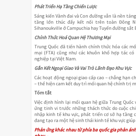
Phát Triển Hạ Tầng Chiến Lược
Sáng kiến Vành đai và Con đường vẫn là nền tảng
tầng lớn thúc đẩy kết nối trên toàn Đông
Sihanoukville ở Campuchia hay Tuyến đường sắt 
Chính Thức Hoá Quan Hệ Thương Mại
Trung Quốc đã tiến hành chính thức hóa các mố
mại (FTA) cũng như các khuôn khổ hợp tác có
nghiệp tại Việt Nam.
Gắn Kết Ngoại Giao Và Vai Trò Lãnh Đạo Khu Vực
Các hoạt động ngoại giao cấp cao – chẳng hạn ch
– thể hiện cam kết duy trì mối quan hệ chính trị
Tóm tắt
Việc định hình lại mối quan hệ giữa Trung Quố
ứng tinh vi trước những thách thức do cuộc ch
nhập kinh tế khu vực, phát triển cơ sở hạ tầng c
đang tạo ra một hệ sinh thái kinh tế khu vực giúp
Phản ứng khác nhau từ phía ba quốc gia phản ánh cấ
nhau –