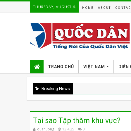
THURSDAY, AUGUST 6.
HOME
ABOUT
CONTAC
TRANG CHỦ
VIỆT NAM
DIỄN
Breaking News
Tại sao Tập thăm khu vực?
quehuong
13.4.25
0