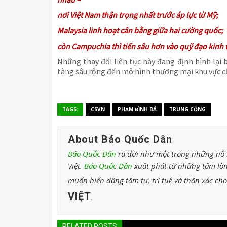
nơi Việt Nam thận trọng nhất trước áp lực từ Mỹ;
Malaysia linh hoạt cân bằng giữa hai cường quốc;
còn Campuchia thì tiến sâu hơn vào quỹ đạo kinh 
Những thay đổi liên tục này đang định hình lại
tàng sâu rộng đến mô hình thương mại khu vực c
TAGS:
CSVN
PHẠM ĐÌNH BÁ
TRUNG CỘNG
About Báo Quốc Dân
Báo Quốc Dân
ra đời như một trong những nỗ l
Việt.
Báo Quốc Dân
xuất phát từ những tấm lòn
muốn hiến dâng tâm tư, trí tuệ và thân xác ch
VIỆT
.
RELATED POSTS