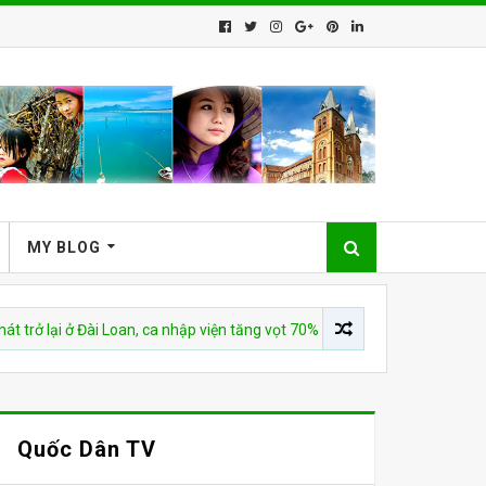
MY BLOG
 ở Đài Loan, ca nhập viện tăng vọt 70% chỉ sau một tuần
KINH
Quốc Dân TV