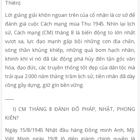
Thiên).
Lời giảng giải khôn ngoan trên của cổ nhân là cơ sở để
đánh giá cuộc Cách mạng mùa Thu 1945. Nhìn lại lịch
sử, Cách mạng (CM) tháng 8 là biến động to lớn nhất
vượt xa, lực đạo mạnh gấp bội những cơn địa chấn,
sóng thần khủng khiếp, những quả bom hạch nhân,
khinh khí vì nó đã tác động phá hủy đến tận gốc văn
hóa, đạo đức, các truyền thống tốt đẹp của dân tộc mà
trải qua 2.000 năm thăng trầm lịch sử, tiền nhân đã dày
công gầy dựng, giữ gìn bền vững.
____
I) CM THÁNG 8 ĐÁNH ĐỔ PHÁP, NHẬT, PHONG
KIẾN?
Ngày 15/8/1945 Nhật đầu hàng Đồng minh Anh, Mỹ.
Việt Minh ngày 19/8 lộ diện giành chính quyền là