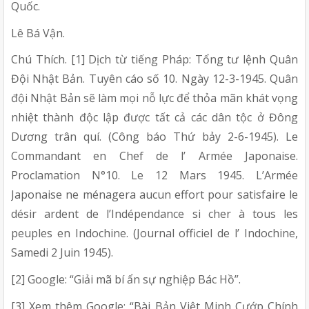
Quốc.
Lê Bá Vận.
Chú Thích. [1] Dịch từ tiếng Pháp: Tổng tư lệnh Quân
Đội Nhật Bản. Tuyên cáo số 10. Ngày 12-3-1945. Quân
đội Nhật Bản sẽ làm mọi nỗ lực để thỏa mãn khát vọng
nhiệt thành độc lập được tất cả các dân tộc ở Đông
Dương trân quí. (Công báo Thứ bảy 2-6-1945). Le
Commandant en Chef de l’ Armée Japonaise.
Proclamation N°10. Le 12 Mars 1945. L’Armée
Japonaise ne ménagera aucun effort pour satisfaire le
désir ardent de l’Indépendance si cher à tous les
peuples en Indochine. (Journal officiel de l’ Indochine,
Samedi 2 Juin 1945).
[2] Google: “Giải mã bí ẩn sự nghiệp Bác Hồ”.
[3] Xem thêm Google: “Bài Bản Việt Minh Cướp Chính