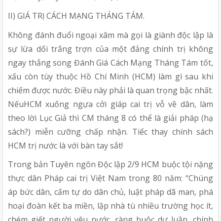
II) GIÁ TRỊ CÁCH MẠNG THÁNG TÁM.
Không đánh đuổi ngoại xâm mà gọi là giành độc lập là
sự lừa dối trắng trợn của một đảng chính trị không
ngay thẳng song Đánh Giá Cách Mạng Tháng Tám tốt,
xấu còn tùy thuộc Hồ Chí Minh (HCM) làm gì sau khi
chiếm được nước. Điều này phải là quan trọng bậc nhất.
NếuHCM xuống ngựa cởi giáp cai trị vỗ về dân, làm
theo lời Lục Giả thì CM tháng 8 có thể là giải pháp (hạ
sách?) miễn cưỡng chấp nhận. Tiếc thay chính sách
HCM trị nước là với bàn tay sắt!
Trong bản Tuyên ngôn Độc lập 2/9 HCM buộc tội nặng
thực dân Pháp cai trị Việt Nam trong 80 năm: “Chúng
áp bức dân, cấm tự do dân chủ, luật pháp dã man, phá
hoại đoàn kết ba miền, lập nhà tù nhiều trường học ít,
chém giết người yêu nước, ràng buộc dư luận, chính