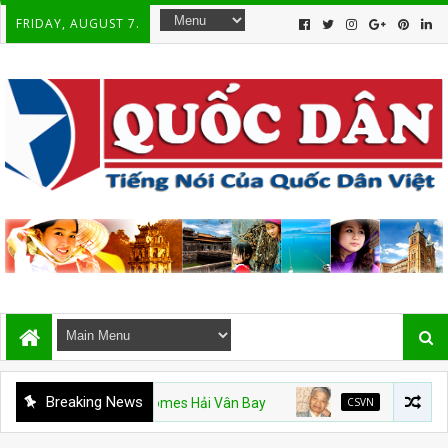
FRIDAY, AUGUST 7.
Breaking News
m Mỹ và Vinhomes Hải Vân Bay
CSVN
Án văn – Kỳ 9. Hết