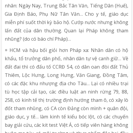
nhân: Ngày Nay, Trung Bắc Tân Văn, Tiếng Dân (Huế),
Gia Định Báo, Phụ Nữ Tân Văn… Cho y tế, giáo dục
miễn phí suốt thời kỳ bảo hộ. Cướp nước nhưng không
lấn đất của dân thường. Quan lại Pháp không tham
nhũng? (do có báo chí Pháp)…
+ HCM và hậu bối giỏi hơn Pháp xa: Nhân dân có hộ
khẩu, tổ trưởng dân phố, nhân dân tự vệ canh giữ… Về
đất đai thì có đấu tố CCRĐ 54, có dân oan đòi đất Thủ
Thiêm, Lộc Hưng, Long Hưng, Văn Giang, Đồng Tâm,
có các đặc khu nhượng địa cho Tàu… Lại có nhiều trại
tù học tập cải tạo, các điều luật an ninh rừng 79, 88,
258, có kinh tế thị trường định hướng tham ô, có xây lò
đốt tham nhũng, có CA còn Đảng còn mình + quân đội,
giáo dục, y tế… làm kinh tế kiểu bóc lột, có các chuyến
bay giải cứu, các kit test Việt Á, có tiếp viên hàng không