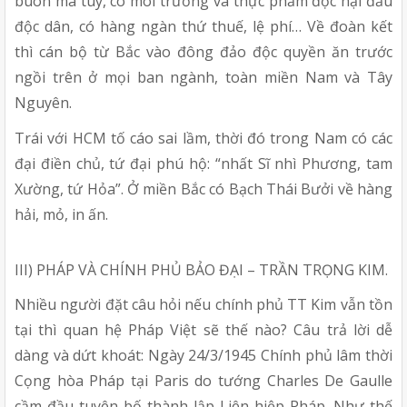
buôn ma túy, có môi trường và thực phẩm độc hại đầu
độc dân, có hàng ngàn thứ thuế, lệ phí… Về đoàn kết
thì cán bộ từ Bắc vào đông đảo độc quyền ăn trước
ngồi trên ở mọi ban ngành, toàn miền Nam và Tây
Nguyên.
Trái với HCM tố cáo sai lầm, thời đó trong Nam có các
đại điền chủ, tứ đại phú hộ: “nhất Sĩ nhì Phương, tam
Xường, tứ Hỏa”. Ở miền Bắc có Bạch Thái Bưởi về hàng
hải, mỏ, in ấn.
III) PHÁP VÀ CHÍNH PHỦ BẢO ĐẠI – TRẦN TRỌNG KIM.
Nhiều người đặt câu hỏi nếu chính phủ TT Kim vẫn tồn
tại thì quan hệ Pháp Việt sẽ thế nào? Câu trả lời dễ
dàng và dứt khoát: Ngày 24/3/1945 Chính phủ lâm thời
Cọng hòa Pháp tại Paris do tướng Charles De Gaulle
cầm đầu tuyên bố thành lập Liên hiệp Pháp. Như thế