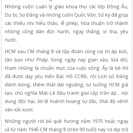
Những cuốn Luân lý giáo khoa thư các lớp Đồng Ấu,
Dự bị, Sơ Đẳng và những cuốn Quốc Văn, Sử ký đã giúp
các thiếu nhi hiếu thảo, lễ phép, hòa thuận trở thành
những công dân đức hạnh, ngay thẳng, vị tha, yêu
nước.
HCM sau CM tháng 8 và tập đoàn cũng cai trị áp bức,
tàn bạo như Pháp. Song ngày nay gian xảo, lừa dối,
tham nhũng là chuẩn mực của cuộc sống. Ấy là bé thì
đã được dạy yêu mến Bác Hồ CCRĐ, rồi Lịch sử Đảng
đánh bóng, thêm thắt dài ngoằng, tư tưởng HCM giả
tạo, chủ nghĩa Mác-Lê đấu tranh giai cấp trấn áp… nội
dung độc hại, lời lẽ huênh hoang tự đắc, thái độ vênh
váo xấc xươc.
Những người rời bỏ quê hương năm 1975 hoặc ngay
cả từ năm 1945 CM tháng 8 (trên 90 tuổi) nay có dịp trở