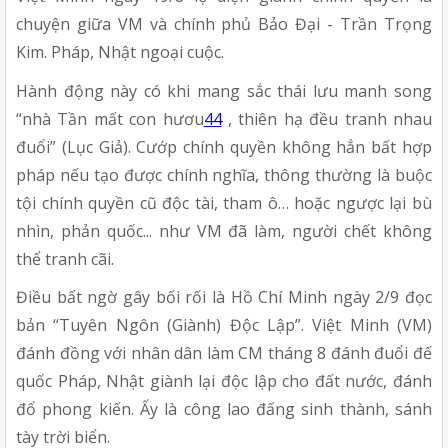
chuyện giữa VM và chính phủ Bảo Đại - Trần Trọng
Kim. Pháp, Nhật ngoại cuộc.
Hành động này có khi mang sắc thái lưu manh song
“nhà Tần mất con hươu
44
, thiên hạ đều tranh nhau
đuổi” (Lục Giả). Cướp chính quyền không hẳn bất hợp
pháp nếu tạo được chính nghĩa, thông thường là buộc
tội chính quyền cũ độc tài, tham ô… hoặc ngược lại bù
nhìn, phản quốc... như VM đã làm, người chết không
thể tranh cãi.
Điều bất ngờ gây bối rối là Hồ Chí Minh ngày 2/9 đọc
bản “Tuyên Ngôn (Giành) Độc Lập”. Việt Minh (VM)
đánh đồng với nhân dân làm CM tháng 8 đánh đuổi đế
quốc Pháp, Nhật giành lại độc lập cho đất nước, đánh
đổ phong kiến. Ấy là công lao đấng sinh thành, sánh
tày trời biển.