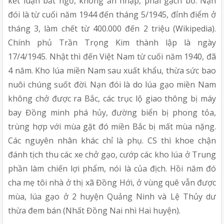
kết luận bất ngờ, không ăn nhập, phải gạch bỏ. Nạn
đói là từ cuối năm 1944 đến tháng 5/1945, đỉnh điểm ở
tháng 3, làm chết từ 400.000 đến 2 triệu (Wikipedia).
Chính phủ Trần Trọng Kim thành lập là ngày
17/4/1945. Nhật thì đến Việt Nam từ cuối năm 1940, đã
4 năm. Kho lúa miền Nam sau xuất khẩu, thừa sức bao
nuôi chúng suốt đời. Nạn đói là do lúa gạo miền Nam
không chở được ra Bắc, các trục lộ giao thông bị máy
bay Đồng minh phá hủy, đường biển bị phong tỏa,
trùng hợp với mùa gặt đó miền Bắc bị mất mùa nặng.
Các nguyên nhân khác chỉ là phụ. CS thì khoe chận
đánh tịch thu các xe chở gạo, cướp các kho lúa ở Trung
phần làm chiến lợi phẩm, nói là của địch. Hồi năm đó
cha mẹ tôi nhà ở thị xã Đồng Hới, ở vùng quê vẫn được
mùa, lúa gạo ở 2 huyện Quảng Ninh và Lệ Thủy dư
thừa đem bán (Nhất Đồng Nai nhì Hai huyện).