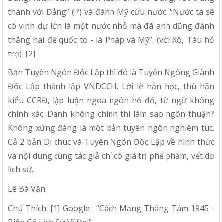
thành với Đảng” (!?) và đánh Mỹ cứu nước: “Nước ta sẽ
có vinh dự lớn là một nước nhỏ mà đã anh dũng đánh
thắng hai đế quốc to - là Pháp và Mỹ”. (với Xô, Tàu hỗ
trợ). [2]
Bản Tuyên Ngôn Độc Lập thì đó là Tuyên Ngông Giành
Độc Lập thành lập VNDCCH. Lời lẽ hằn học, thù hận
kiểu CCRĐ, lập luận ngoa ngôn hồ đồ, từ ngữ không
chính xác. Danh không chính thì làm sao ngôn thuận?
Không xứng đáng là một bản tuyên ngôn nghiêm túc.
Cả 2 bản Di chúc và Tuyên Ngôn Độc Lập về hình thức
và nội dung cùng tác giả chỉ có giá trị phế phẩm, vết dơ
lịch sử.
Lê Bá Vận.
Chú Thích. [1] Google : “Cách Mạng Tháng Tám 1945 -
Biến Cố Lịch Sử Vĩ Đại”