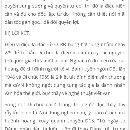
quyền sung sướng và quyền tự do” thì đó là điều kiện
cần và đủ cho độc lập, tự do. Không cần thiết nói mãi
dân tộc gan góc… để đòi quyền lợi.
III) LỜI KẾT.
Điều vi diệu là Bác Hồ CCRĐ băng hà! cũng nhằm ngày
2/9 để lại bản Di chúc là điều mà xưa nay các nguyên
thủ quốc gia chưa một ai làm. Ngoại trừ di chiếu của các
hoàng đế chỉ định người kế vị. Bản Tuyên ngôn Độc lập
1945 và Di chúc 1969 là 2 kiệt tác đỉnh điểm văn chương
mà csVN không ngớt xưng tụng tác giả là danh nhân
văn hóa thế giới, bực thầy về nghệ thuật viết văn.
Song đọc Di chúc dài 4 trang, thì người đọc thấy đầy
rẫy lỗi chính tả. Nội dung nghèo nàn, lý luận rẻ tiền mà
huênh hoang, xoay quanh chuyện ĐCS: “Từ ngày có
Đảng, nhân dân ta luôn luôn đi theo Đảng, rất trung