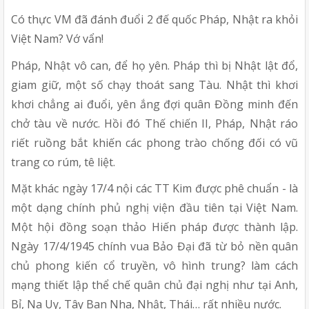
Có thực VM đã đánh đuổi 2 đế quốc Pháp, Nhật ra khỏi
Việt Nam? Vớ vẩn!
Pháp, Nhật vô can, để họ yên. Pháp thì bị Nhật lật đổ,
giam giữ, một số chạy thoát sang Tàu. Nhật thì khơi
khơi chẳng ai đuổi, yên ắng đợi quân Đồng minh đến
chở tàu về nước. Hồi đó Thế chiến II, Pháp, Nhật ráo
riết ruồng bắt khiến các phong trào chống đối có vũ
trang co rúm, tê liệt.
Mặt khác ngày 17/4 nội các TT Kim được phê chuẩn - là
một dạng chính phủ nghị viện đầu tiên tại Việt Nam.
Một hội đồng soạn thảo Hiến pháp được thành lập.
Ngày 17/4/1945 chính vua Bảo Đại đã từ bỏ nền quân
chủ phong kiến cổ truyền, vô hình trung? làm cách
mạng thiết lập thể chế quân chủ đại nghị như tại Anh,
Bỉ, Na Uy, Tây Ban Nha, Nhật, Thái… rất nhiều nước.