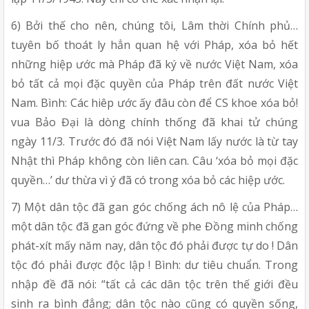
6) Bởi thế cho nên, chúng tôi, Lâm thời Chính phủ…
tuyên bố thoát ly hẳn quan hệ với Pháp, xóa bỏ hết
những hiệp ước mà Pháp đã ký về nước Việt Nam, xóa
bỏ tất cả mọi đặc quyền của Pháp trên đất nước Việt
Nam. Bình: Các hiêp ước ấy đâu còn để CS khoe xóa bỏ!
vua Bảo Đại là dòng chính thống đã khai tử chúng
ngày 11/3. Trước đó đã nói Việt Nam lấy nước là từ tay
Nhật thì Pháp không còn liên can. Câu ‘xóa bỏ mọi đặc
quyền…’ dư thừa vì ý đã có trong xóa bỏ các hiệp ước.
7) Một dân tộc đã gan góc chống ách nô lệ của Pháp…
một dân tộc đã gan góc đứng về phe Đồng minh chống
phát-xít mấy năm nay, dân tộc đó phải được tự do ! Dân
tộc đó phải được độc lập ! Bình: dư tiêu chuẩn. Trong
nhập đề đã nói: “tất cả các dân tộc trên thế giới đều
sinh ra bình đẳng; dân tộc nào cũng có quyền sống,