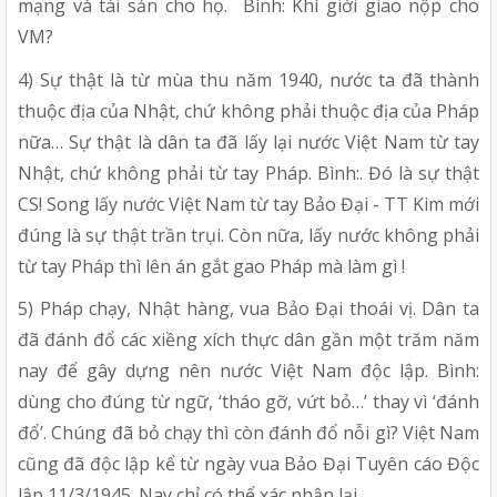
mạng và tài sản cho họ. Bình: Khí giới giao nộp cho
VM?
4) Sự thật là từ mùa thu năm 1940, nước ta đã thành
thuộc địa của Nhật, chứ không phải thuộc địa của Pháp
nữa… Sự thật là dân ta đã lấy lại nước Việt Nam từ tay
Nhật, chứ không phải từ tay Pháp. Bình:. Đó là sự thật
CS! Song lấy nước Việt Nam từ tay Bảo Đại - TT Kim mới
đúng là sự thật trần trụi. Còn nữa, lấy nước không phải
từ tay Pháp thì lên án gắt gao Pháp mà làm gì !
5) Pháp chạy, Nhật hàng, vua Bảo Đại thoái vị. Dân ta
đã đánh đổ các xiềng xích thực dân gần một trăm năm
nay để gây dựng nên nước Việt Nam độc lập. Bình:
dùng cho đúng từ ngữ, ‘tháo gỡ, vứt bỏ…’ thay vì ‘đánh
đổ’. Chúng đã bỏ chạy thì còn đánh đổ nỗi gì? Việt Nam
cũng đã độc lập kể từ ngày vua Bảo Đại Tuyên cáo Độc
lập 11/3/1945. Nay chỉ có thể xác nhận lại.