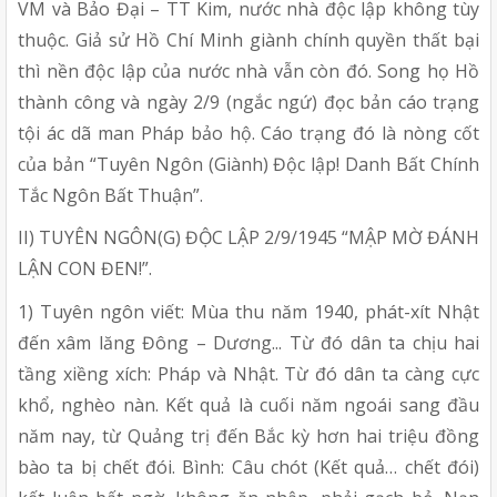
VM và Bảo Đại – TT Kim, nước nhà độc lập không tùy
thuộc. Giả sử Hồ Chí Minh giành chính quyền thất bại
thì nền độc lập của nước nhà vẫn còn đó. Song họ Hồ
thành công và ngày 2/9 (ngắc ngứ) đọc bản cáo trạng
tội ác dã man Pháp bảo hộ. Cáo trạng đó là nòng cốt
của bản “Tuyên Ngôn (Giành) Độc lập! Danh Bất Chính
Tắc Ngôn Bất Thuận”.
II) TUYÊN NGÔN(G) ĐỘC LẬP 2/9/1945 “MẬP MỜ ĐÁNH
LẬN CON ĐEN!”.
1) Tuyên ngôn viết: Mùa thu năm 1940, phát-xít Nhật
đến xâm lăng Đông – Dương... Từ đó dân ta chịu hai
tầng xiềng xích: Pháp và Nhật. Từ đó dân ta càng cực
khổ, nghèo nàn. Kết quả là cuối năm ngoái sang đầu
năm nay, từ Quảng trị đến Bắc kỳ hơn hai triệu đồng
bào ta bị chết đói. Bình: Câu chót (Kết quả… chết đói)