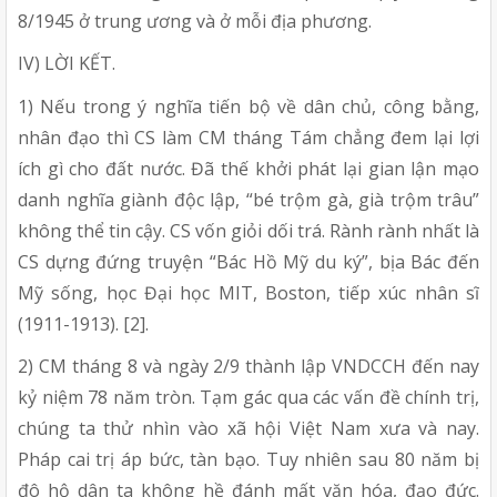
8/1945 ở trung ương và ở mỗi địa phương.
IV) LỜI KẾT.
1) Nếu trong ý nghĩa tiến bộ về dân chủ, công bằng,
nhân đạo thì CS làm CM tháng Tám chẳng đem lại lợi
ích gì cho đất nước. Đã thế khởi phát lại gian lận mạo
danh nghĩa giành độc lập, “bé trộm gà, già trộm trâu”
không thể tin cậy. CS vốn giỏi dối trá. Rành rành nhất là
CS dựng đứng truyện “Bác Hồ Mỹ du ký”, bịa Bác đến
Mỹ sống, học Đại học MIT, Boston, tiếp xúc nhân sĩ
(1911-1913). [2].
2) CM tháng 8 và ngày 2/9 thành lập VNDCCH đến nay
kỷ niệm 78 năm tròn. Tạm gác qua các vấn đề chính trị,
chúng ta thử nhìn vào xã hội Việt Nam xưa và nay.
Pháp cai trị áp bức, tàn bạo. Tuy nhiên sau 80 năm bị
đô hộ dân ta không hề đánh mất văn hóa, đạo đức.