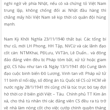
nghi ngờ về phía Nhật, nếu có và chứng tỏ Việt Nam
trung lập, không chống đối ai. Nhật đầu hàng thì
chẳng mấy hồi Việt Nam sẽ kịp thời có quân đội hùng
mạnh.
Nam Kỳ Khởi Nghĩa 23/11/1940 thất bại. Các tổng bí
thư cũ, mới LH Phong, HH Tập, NVCừ và các lãnh đạo
cốt cán: NTMKhai, PĐLưu, VVTần, Lê Duẩn… và đông
đảo đảng viên đều bị Pháp tóm bắt, xử tử hoặc giam
giữ, CS hầu như tan rã. Ngày 13/1/1941 đội Cung lãnh
đạo cuộc binh biến Đô Lương, Vinh tan vỡ. Pháp xử tử
11 binh sĩ nổi dậy, số đông án tù. Quốc tế CS cử HCM về
nước ngày 28/1/1941 thì cũng chỉ là túc trực bó tay đợi
hờ thời cơ ở biên giới Việt – Tàu. Chính phủ TT Kim ân
xá, cho thả tù nhân thì các đảng viên CS đều ra tù trở
về nhà làm nòng cốt cho việc cướp chính quyền tháng