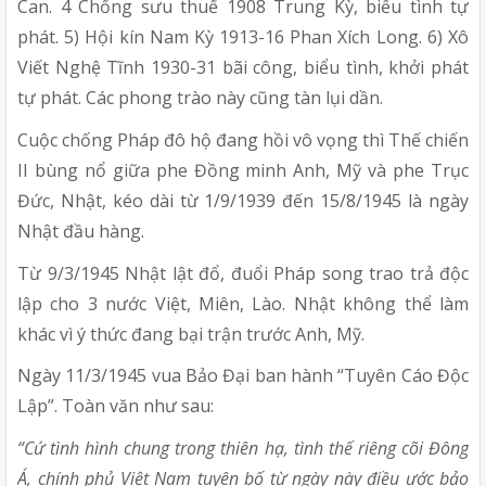
Can. 4 Chống sưu thuế 1908 Trung Kỳ, biểu tình tự
phát. 5) Hội kín Nam Kỳ 1913-16 Phan Xích Long. 6) Xô
Viết Nghệ Tĩnh 1930-31 bãi công, biểu tình, khởi phát
tự phát. Các phong trào này cũng tàn lụi dần.
Cuộc chống Pháp đô hộ đang hồi vô vọng thì Thế chiến
II bùng nổ giữa phe Đồng minh Anh, Mỹ và phe Trục
Đức, Nhật, kéo dài từ 1/9/1939 đến 15/8/1945 là ngày
Nhật đầu hàng.
Từ 9/3/1945 Nhật lật đổ, đuổi Pháp song trao trả độc
lập cho 3 nước Việt, Miên, Lào. Nhật không thể làm
khác vì ý thức đang bại trận trước Anh, Mỹ.
Ngày 11/3/1945 vua Bảo Đại ban hành “Tuyên Cáo Độc
Lập”. Toàn văn như sau:
“Cứ tình hình chung trong thiên hạ, tình thế riêng cõi Đông
Á, chính phủ Việt Nam tuyên bố từ ngày này điều ước bảo