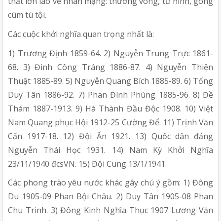
thất lớn lao về nhân mạng: thương vong, tử hình, gông
cùm tù tội.
Các cuộc khởi nghĩa quan trọng nhất là:
1) Trương Định 1859-64. 2) Nguyễn Trung Trực 1861-
68. 3) Đinh Công Tráng 1886-87. 4) Nguyễn Thiện
Thuật 1885-89. 5) Nguyễn Quang Bích 1885-89. 6) Tống
Duy Tân 1886-92. 7) Phan Đình Phùng 1885-96. 8) Đề
Thám 1887-1913. 9) Hà Thành Đầu Độc 1908. 10) Việt
Nam Quang phục Hội 1912-25 Cường Để. 11) Trịnh Văn
Cấn 1917-18. 12) Đội Ấn 1921. 13) Quốc dân đảng
Nguyễn Thái Học 1931. 14) Nam Kỳ Khởi Nghĩa
23/11/1940 đcsVN. 15) Đội Cung 13/1/1941.
Các phong trào yêu nước khác gây chú ý gồm: 1) Đông
Du 1905-09 Phan Bội Châu. 2) Duy Tân 1905-08 Phan
Chu Trinh. 3) Đông Kinh Nghĩa Thục 1907 Lương Văn