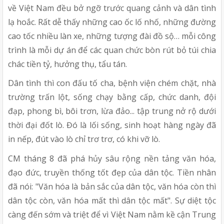
về Việt Nam đều bở ngỡ trước quang cảnh và dân tình
lạ hoắc. Rất dễ thấy những cao ốc lố nhố, những đường
cao tốc nhiều làn xe, những tượng đài đồ sộ… mỗi công
trình là mỗi dự án để các quan chức bòn rút bỏ túi chia
chác tiền tỷ, hưởng thụ, tẩu tán.
Dân tình thì con đấu tố cha, bệnh viện chém chặt, nhà
trường trấn lột, sống chạy bằng cấp, chức danh, đội
đạp, phong bì, bôi trơn, lừa đảo... tập trung nở rộ dưới
thời đại đốt lò. Đó là lối sống, sinh hoạt hàng ngày đã
in nếp, đút vào lò chỉ trơ trơ, có khi vỡ lò.
CM tháng 8 đã phá hủy sâu rộng nền tảng văn hóa,
đạo đức, truyền thống tốt đẹp của dân tộc. Tiền nhân
đã nói: "Văn hóa là bản sắc của dân tộc, văn hóa còn thì
dân tộc còn, văn hóa mất thì dân tộc mất". Sự diệt tộc
càng đến sớm và triệt để vì Việt Nam nằm kề cận Trung