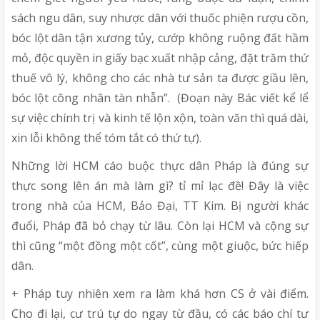
sách ngu dân, suy nhược dân với thuốc phiện rượu cồn,
bóc lột dân tận xương tủy, cướp không ruộng đất hầm
mỏ, độc quyền in giấy bạc xuất nhập cảng, đặt trăm thứ
thuế vô lý, không cho các nhà tư sản ta được giầu lên,
bóc lột công nhân tàn nhẫn”. (Đoạn này Bác viết kể lể
sự việc chính trị và kinh tế lộn xộn, toàn văn thì quá dài,
xin lỗi không thể tóm tắt có thứ tự).
Những lời HCM cáo buộc thực dân Pháp là đúng sự
thực song lên án mà làm gì? tỉ mỉ lạc đề! Đây là việc
trong nhà của HCM, Bảo Đại, TT Kim. Bị người khác
đuổi, Pháp đã bỏ chạy từ lâu. Còn lại HCM và cộng sự
thì cũng “một đồng một cốt”, cùng một giuộc, bức hiếp
dân.
+ Pháp tuy nhiên xem ra làm khá hơn CS ở vài điểm.
Cho đi lại, cư trú tự do ngay từ đầu, có các báo chí tư