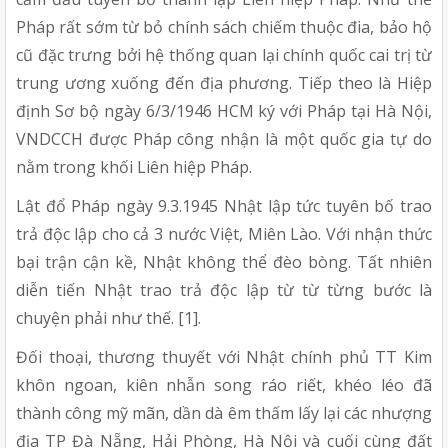
Pháp rất sớm từ bỏ chính sách chiếm thuộc đia, bảo hộ
cũ đặc trưng bởi hệ thống quan lại chính quốc cai trị từ
trung ương xuống đến địa phương. Tiếp theo là Hiệp
định Sơ bộ ngày 6/3/1946 HCM ký với Pháp tại Hà Nội,
VNDCCH được Pháp công nhận là một quốc gia tự do
nằm trong khối Liên hiệp Pháp.
Lật đổ Pháp ngày 9.3.1945 Nhật lập tức tuyên bố trao
trả độc lập cho cả 3 nước Việt, Miên Lào. Với nhận thức
bại trận cận kề, Nhật không thể đèo bòng. Tất nhiên
diễn tiến Nhật trao trả độc lập từ từ từng bước là
chuyện phải như thế. [1].
Đối thoại, thương thuyết với Nhật chính phủ TT Kim
khôn ngoan, kiên nhẫn song ráo riết, khéo léo đã
thành công mỹ mãn, dần dà êm thấm lấy lại các nhượng
địa TP Đà Nẵng, Hải Phòng, Hà Nội và cuối cùng đất