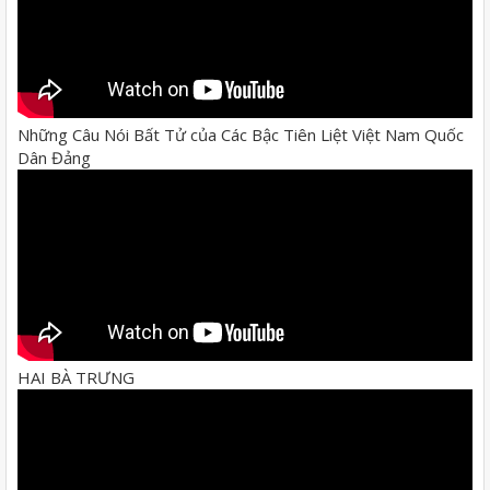
Những Câu Nói Bất Tử của Các Bậc Tiên Liệt Việt Nam Quốc
Dân Đảng
HAI BÀ TRƯNG