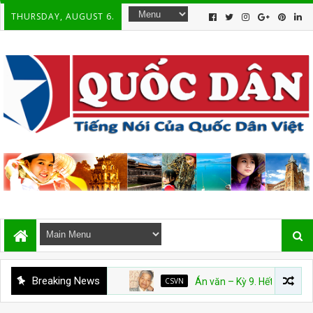
THURSDAY, AUGUST 6.
Breaking News
CSVN
Án văn – Kỳ 9. Hết
CSVN