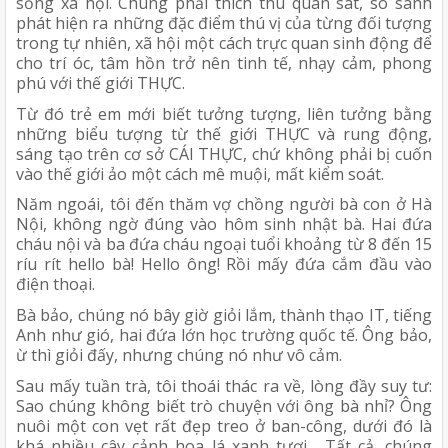
sống xã hội. Chúng phải thích thú quan sát, so sánh
phát hiện ra những đặc điểm thú vị của từng đối tượng
trong tự nhiên, xã hội một cách trực quan sinh động để
cho trí óc, tâm hồn trở nên tinh tế, nhạy cảm, phong
phú với thế giới THỰC.
Từ đó trẻ em mới biết tưởng tượng, liên tưởng bằng
những biểu tượng từ thế giới THỰC và rung động,
sáng tạo trên cơ sở CÁI THỰC, chứ không phải bị cuốn
vào thế giới ảo một cách mê muội, mất kiểm soát.
Năm ngoái, tôi đến thăm vợ chồng người bà con ở Hà
Nội, không ngờ đúng vào hôm sinh nhật bà. Hai đứa
cháu nội và ba đứa cháu ngoại tuổi khoảng từ 8 đến 15
ríu rít hello bà! Hello ông! Rồi mấy đứa cắm đầu vào
điện thoại.
Bà bảo, chúng nó bây giờ giỏi lắm, thành thạo IT, tiếng
Anh như gió, hai đứa lớn học trường quốc tế. Ông bảo,
ừ thì giỏi đấy, nhưng chúng nó như vô cảm.
Sau mấy tuần trà, tôi thoái thác ra về, lòng đầy suy tư:
Sao chúng không biết trò chuyện với ông bà nhỉ? Ông
nuôi một con vẹt rất đẹp treo ở ban-công, dưới đó là
khá nhiều cây cảnh hoa lá xanh tươi… Tất cả, chúng