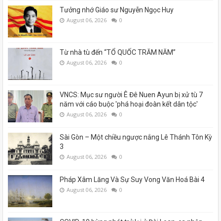
Tưởng nhớ Giáo sư Nguyễn Ngọc Huy
August 06, 2026
0
Từ nhà tù đến “TỔ QUỐC TRĂM NĂM”
August 06, 2026
0
VNCS: Mục sư người Ê Đê Nuen Ayun bị xử tù 7
năm với cáo buộc 'phá hoại đoàn kết dân tộc'
August 06, 2026
0
Sài Gòn – Một chiều ngược nắng Lê Thánh Tôn Kỳ
3
August 06, 2026
0
Pháp Xâm Lăng Và Sự Suy Vong Văn Hoá Bài 4
August 06, 2026
0