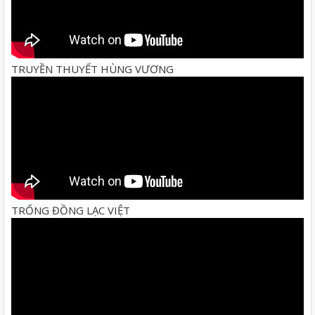
TRUYỀN THUYẾT HÙNG VƯƠNG
TRỐNG ĐỒNG LẠC VIỆT