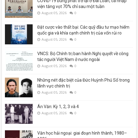
COVID-19 bùng phát trở lại ở Đài Loan, ca nhập
viện tăng vọt 70% chỉ sau một tuần
August 05, 2026
0
Đặt cược vào thất bại: Các quỹ đầu tư mạo hiểm
quốc gia và khía cạnh chính trị của vốn rủi ro
August 05, 2026
0
VNCS: Bộ Chính trị ban hành Nghị quyết về công
tác người Việt Nam ở nước ngoài
August 05, 2026
0
Những nét đặc biệt của Đức Huỳnh Phú Sổ trong
lãnh vực chính trị
August 05, 2026
0
Án Văn: Kỳ 1, 2, 3 và 4
August 05, 2026
0
Văn học hải ngoại: giai đoạn hình thành, 1980–