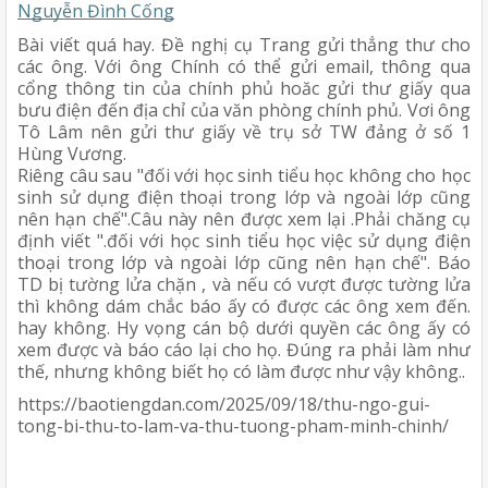
Nguyễn Đình Cống
Bài viết quá hay. Đề nghị cụ Trang gửi thẳng thư cho
các ông. Với ông Chính có thể gửi email, thông qua
cổng thông tin của chính phủ hoăc gửi thư giấy qua
bưu điện đến địa chỉ của văn phòng chính phủ. Vơi ông
Tô Lâm nên gửi thư giấy về trụ sở TW đảng ở số 1
Hùng Vương.
Riêng câu sau "đối với học sinh tiểu học không cho học
sinh sử dụng điện thoại trong lớp và ngoài lớp cũng
nên hạn chế".Câu này nên được xem lại .Phải chăng cụ
định viết ".đối với học sinh tiểu học việc sử dụng điện
thoại trong lớp và ngoài lớp cũng nên hạn chế". Báo
TD bị tường lửa chặn , và nếu có vượt được tường lửa
thì không dám chắc báo ấy có được các ông xem đến.
hay không. Hy vọng cán bộ dưới quyền các ông ấy có
xem được và báo cáo lại cho họ. Đúng ra phải làm như
thế, nhưng không biết họ có làm được như vậy không..
https://baotiengdan.com/2025/09/18/thu-ngo-gui-
tong-bi-thu-to-lam-va-thu-tuong-pham-minh-chinh/