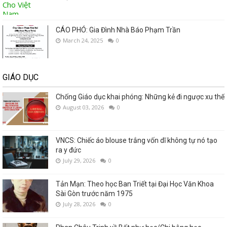
CÁO PHÓ: Gia Đình Nhà Báo Phạm Trần
March 24, 2025
0
GIÁO DỤC
Chống Giáo dục khai phóng: Những kẻ đi ngược xu thế
August 03, 2026
0
VNCS: Chiếc áo blouse trắng vốn dĩ không tự nó tạo
ra y đức
July 29, 2026
0
Tản Mạn: Theo học Ban Triết tại Đại Học Văn Khoa
Sài Gòn trước năm 1975
July 28, 2026
0