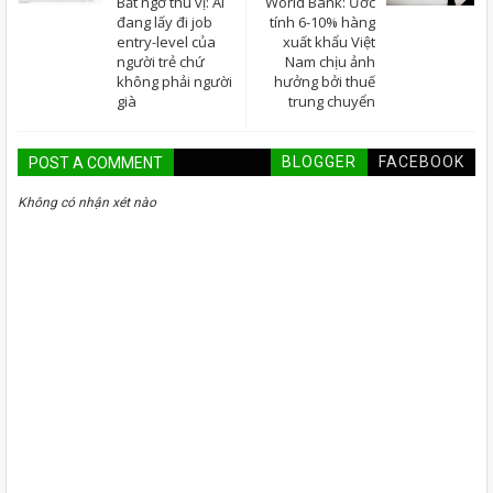
Bất ngờ thú vị: AI
World Bank: Ước
đang lấy đi job
tính 6-10% hàng
entry-level của
xuất khẩu Việt
người trẻ chứ
Nam chịu ảnh
không phải người
hưởng bởi thuế
già
trung chuyển
BLOGGER
FACEBOOK
POST A COMMENT
Không có nhận xét nào