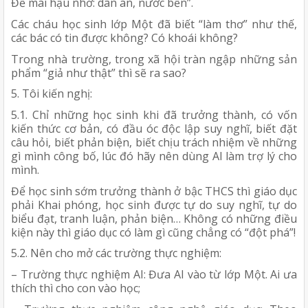
Để mai hậu nhớ: dân an, nước bền”.
Các cháu học sinh lớp Một đã biết “làm thơ” như thế,
các bác có tin được không? Có khoái không?
Trong nhà trường, trong xã hội tràn ngập những sản
phẩm “giả như thật” thì sẽ ra sao?
5. Tôi kiến nghị:
5.1. Chỉ những học sinh khi đã trưởng thành, có vốn
kiến thức cơ bản, có đầu óc độc lập suy nghĩ, biết đặt
câu hỏi, biết phản biện, biết chịu trách nhiệm về những
gì mình công bố, lúc đó hãy nên dùng AI làm trợ lý cho
mình.
Để học sinh sớm trưởng thành ở bậc THCS thì giáo dục
phải Khai phóng, học sinh được tự do suy nghĩ, tự do
biểu đạt, tranh luận, phản biện… Không có những điều
kiện này thì giáo dục có làm gì cũng chẳng có “đột phá”!
5.2. Nên cho mở các trường thực nghiệm:
– Trường thực nghiệm AI: Đưa AI vào từ lớp Một. Ai ưa
thích thì cho con vào học;