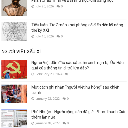
Phan Châu Trinh về Bất như học/Chi bằng học
July 26, 2026
0
Tiểu luận: Từ 7 môn khai phóng cổ điển đến kỹ năng
thế kỷ XXI
July 15, 2026
0
NGƯỜI VIỆT XẤU XÍ
Người Việt dẫn đầu các sắc dân xin tị nạn tại Úc: Hậu
quả của thông tin di trú lừa đảo?
February 23, 2024
0
Một cách ghi nhận “người Việt hư hỏng” sau chiến
tranh
January 22, 2022
0
Phú Nhuận - Người cộng sản đã giết Phan Thanh Giản
thêm lần nữa
January 18, 2022
0