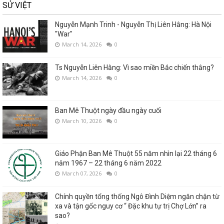
SỬ VIỆT
Nguyễn Mạnh Trinh - Nguyễn Thị Liên Hằng: Hà Nội
"War"
March 14, 2026
0
Ts Nguyễn Liên Hằng: Vì sao miền Bắc chiến thắng?
March 14, 2026
0
Ban Mê Thuột ngày đầu ngày cuối
March 10, 2026
0
Giáo Phận Ban Mê Thuột 55 năm nhìn lại 22 tháng 6
năm 1967 – 22 tháng 6 năm 2022
March 07, 2026
0
Chính quyền tổng thống Ngô Đình Diệm ngăn chận từ
xa và tận gốc nguy cơ “ Đặc khu tự trị Chợ Lớn” ra
sao?