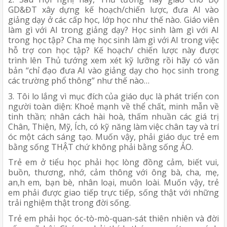
GD&ĐT xây dựng kế hoạch/chiến lược, đưa AI vào
giảng dạy ở các cấp học, lớp học như thế nào. Giáo viên
làm gì với AI trong giảng dạy? Học sinh làm gì với AI
trong học tập? Cha mẹ học sinh làm gì với AI trong việc
hỗ trợ con học tập? Kế hoạch/ chiến lược này được
trình lên Thủ tướng xem xét kỹ lưỡng rồi hãy có văn
bản “chỉ đạo đưa AI vào giảng dạy cho học sinh trong
các trường phổ thông” như thế nào…
3. Tôi lo lắng vì mục đích của giáo dục là phát triển con
người toàn diện: Khoẻ mạnh về thể chất, minh mẫn về
tinh thần; nhân cách hài hoà, thấm nhuần các giá trị
Chân, Thiện, Mỹ, Ích, có kỹ năng làm việc chân tay và trí
óc một cách sáng tạo. Muốn vậy, phải giáo dục trẻ em
bằng sống THẬT chứ không phải bằng sống ẢO.
Trẻ em ở tiểu học phải học lòng đồng cảm, biết vui,
buồn, thương, nhớ, cảm thông với ông bà, cha, mẹ,
an,h em, bạn bè, nhân loại, muôn loài. Muốn vậy, trẻ
em phải được giao tiếp trực tiếp, sống thật với những
trải nghiệm thật trong đời sống.
Trẻ em phải học óc-tò-mò-quan-sát thiên nhiên và đời