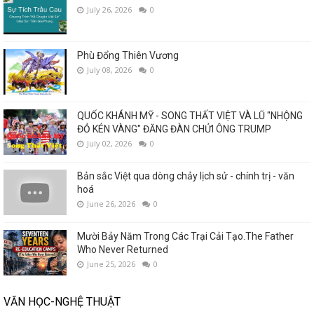
July 26, 2026
0
Phù Đổng Thiên Vương
July 08, 2026
0
QUỐC KHÁNH MỸ - SONG THẤT VIỆT VÀ LŨ "NHỘNG
ĐỎ KÉN VÀNG" ĐĂNG ĐÀN CHỬI ÔNG TRUMP
July 02, 2026
0
Bản sắc Việt qua dòng chảy lịch sử - chính trị - văn
hoá
June 26, 2026
0
Mười Bảy Năm Trong Các Trại Cải Tạo.The Father
Who Never Returned
June 25, 2026
0
VĂN HỌC-NGHỆ THUẬT