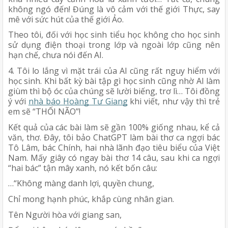
không ngó đến! Đúng là vô cảm với thế giới Thực, say
mê với sức hút của thế giới Ảo.
Theo tôi, đối với học sinh tiểu học không cho học sinh
sử dụng điện thoại trong lớp và ngoài lớp cũng nên
hạn chế, chưa nói đến AI.
4. Tôi lo lắng vì mặt trái của AI cũng rất nguy hiểm với
học sinh. Khi bất kỳ bài tập gì học sinh cũng nhờ AI làm
giùm thì bộ óc của chúng sẽ lười biếng, trơ lì… Tôi đồng
ý với
nhà báo Hoàng Tư Giang
khi viết, như vậy thì trẻ
em sẽ “THỐI NÃO”!
Kết quả của các bài làm sẽ gần 100% giống nhau, kể cả
văn, thơ. Đây, tôi bảo ChatGPT làm bài thơ ca ngợi bác
Tô Lâm, bác Chính, hai nhà lãnh đạo tiêu biểu của Việt
Nam. Mấy giây có ngay bài thơ 14 câu, sau khi ca ngợi
“hai bác” tận mây xanh, nó kết bốn câu:
…“Không màng danh lợi, quyền chung,
Chỉ mong hạnh phúc, khắp cùng nhân gian.
Tên Người hòa với giang san,