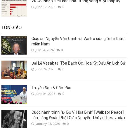
VNCS: Nhập siêu cao nhất trong vòng một thập kỷ
June 17, 2026
0
TÔN GIÁO
Giáo sư Nguyễn Văn Canh và Vai trò của giới Trí thức
miền Nam
July 04, 2026
0
Đại Lễ Vesak tại Tòa Bạch Ốc, Hoa Kỳ: Dấu Ấn Lịch Sử
June 24, 2026
0
Truyền Đạo & Cấm Đạo
June 04, 2026
0
Cuộc hành trình “Đi Bộ Vì Hòa Bình” [Walk for Peace]
của Tăng Đoàn Phật Giáo Nguyên Thủy (Theravada)
January 23, 2026
0