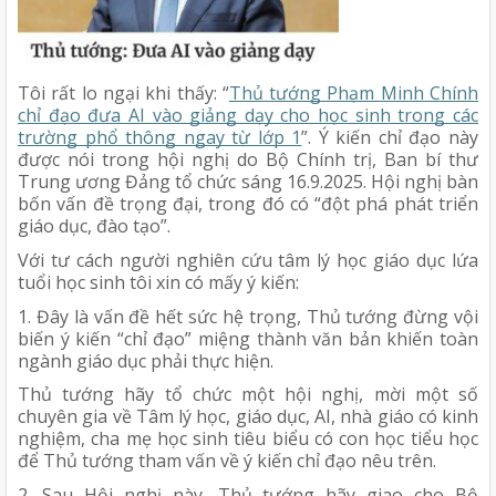
Tôi rất lo ngại khi thấy: “
Thủ tướng Phạm Minh Chính
chỉ đạo đưa AI vào giảng dạy cho học sinh trong các
trường phổ thông ngay từ lớp 1
”. Ý kiến chỉ đạo này
được nói trong hội nghị do Bộ Chính trị, Ban bí thư
Trung ương Đảng tổ chức sáng 16.9.2025. Hội nghị bàn
bốn vấn đề trọng đại, trong đó có “đột phá phát triển
giáo dục, đào tạo”.
Với tư cách người nghiên cứu tâm lý học giáo dục lứa
tuổi học sinh tôi xin có mấy ý kiến:
1. Đây là vấn đề hết sức hệ trọng, Thủ tướng đừng vội
biến ý kiến “chỉ đạo” miệng thành văn bản khiến toàn
ngành giáo dục phải thực hiện.
Thủ tướng hãy tổ chức một hội nghị, mời một số
chuyên gia về Tâm lý học, giáo dục, AI, nhà giáo có kinh
nghiệm, cha mẹ học sinh tiêu biểu có con học tiểu học
để Thủ tướng tham vấn về ý kiến chỉ đạo nêu trên.
2. Sau Hội nghị này, Thủ tướng hãy giao cho Bộ