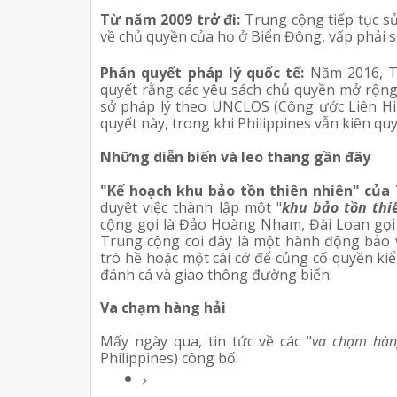
Từ năm 2009 trở đi:
Trung cộng tiếp tục s
về chủ quyền của họ ở Biển Đông, vấp phải s
Phán quyết pháp lý quốc tế:
Năm 2016, T
quyết rằng các yêu sách chủ quyền mở rộn
sở pháp lý theo UNCLOS (Công ước Liên Hi
quyết này, trong khi Philippines vẫn kiên qu
Những diễn biến và leo thang gần đây
"Kế hoạch khu bảo tồn thiên nhiên" của
duyệt việc thành lập một "
khu bảo tồn thi
cộng gọi là Đảo Hoàng Nham, Đài Loan gọi l
Trung cộng coi đây là một hành động bảo v
trò hề hoặc một cái cớ để củng cố quyền k
đánh cá và giao thông đường biển.
Va chạm hàng hải
Mấy ngày qua, tin tức về các "
va chạm hàn
Philippines) công bố: