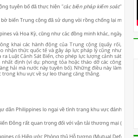
ộng tuyên bố đã thực hiện 
"các biện pháp kiểm soát"
 đối vớ
 bờ biển Trung cộng đã sử dụng vòi rồng chống lại một tàu 
ppines và Hoa Kỳ, cũng như các đồng minh khác, ngày càng rõ
công khai các hành động của Trung cộng (quấy rối,
o nhận thức quốc tế và gây áp lực pháp lý cũng như
ra Luật Cảnh Sát Biển, cho phép lực lượng cảnh sát
 nhất định (ví dụ: phong tỏa hoặc tháo dỡ các công
t hàng hải mà nước này tuyên bố). Những điều này làm
ác trong khu vực về sự leo thang căng thẳng.
ư dân Philippines lo ngại về tình trạng khu vực đánh cá bị 
Biển Đông rất quan trọng đối với vận tải thương mại (hàng 
ippines có Hiệp ước Phòng thủ Hỗ tương (Mutual Defense Tre