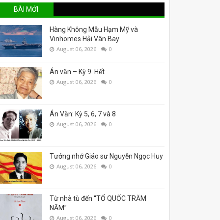
ua Việt Nam để trợ giúp Hoa Kỳ. Nếu Philippines viện dẫn sự
BÀI MỚI
uần tra chồng chéo và các hoạt động quyết đoán mạnh mẽ hơ
Hàng Không Mẫu Hạm Mỹ và
Vinhomes Hải Vân Bay
August 06, 2026
0
Án văn – Kỳ 9. Hết
hủ phán quyết của toà trọng tài năm 2016, tránh các hành đ
August 06, 2026
0
hủ quyền của họ. Trung cộng bảo vệ các hành động gần đây 
Án Văn: Kỳ 5, 6, 7 và 8
August 06, 2026
0
Tưởng nhớ Giáo sư Nguyễn Ngọc Huy
August 06, 2026
0
Từ nhà tù đến “TỔ QUỐC TRĂM
NĂM”
August 06, 2026
0