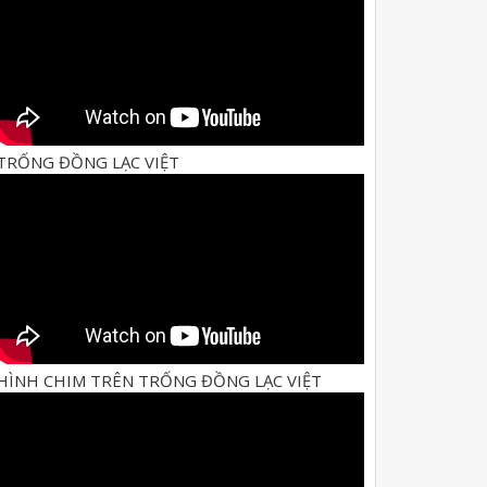
TRỐNG ĐỒNG LẠC VIỆT
HÌNH CHIM TRÊN TRỐNG ĐỒNG LẠC VIỆT