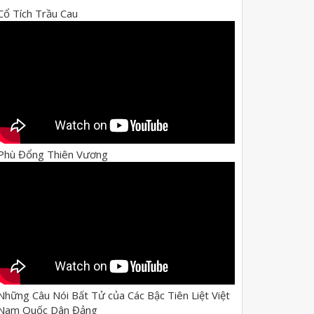
Cổ Tích Trầu Cau
Phù Đổng Thiên Vương
Những Câu Nói Bất Tử của Các Bậc Tiên Liệt Việt
Nam Quốc Dân Đảng