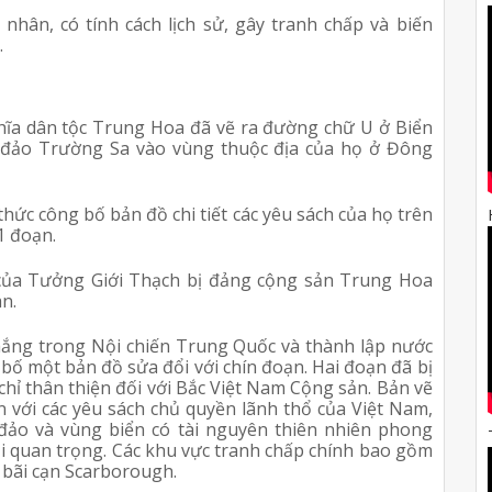
hân, có tính cách lịch sử, gây tranh chấp và biến
.
ĩa dân tộc Trung Hoa đã vẽ ra đường chữ U ở Biển
 đảo Trường Sa vào vùng thuộc địa của họ ở Đông
ức công bố bản đồ chi tiết các yêu sách của họ trên
1 đoạn.
của Tưởng Giới Thạch bị đảng cộng sản Trung Hoa
an.
hắng trong Nội chiến Trung Quốc và thành lập nước
ố một bản đồ sửa đổi với chín đoạn. Hai đoạn đã bị
hỉ thân thiện đối với Bắc Việt Nam Cộng sản. Bản vẽ
 với các yêu sách chủ quyền lãnh thổ của Việt Nam,
c đảo và vùng biển có tài nguyên thiên nhiên phong
i quan trọng. Các khu vực tranh chấp chính bao gồm
 bãi cạn Scarborough.