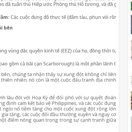
es đã tuân thủ Hiệp ước Phòng thủ Hỗ tương, và đã gửi quân q
 lầm:
 Các cuộc đụng độ thực tế (đâm tàu, phun vòi rồng), t
i bên
ọng vùng đặc quyền kinh tế (EEZ) của họ, đồng thời tuân t
bao gồm cả bãi cạn Scarborough) là một phần lãnh thổ có c
 bên, chúng ta nhận thấy sự xung đột không chỉ liên
thiên nhiên; nó còn là một cuộc đấu tranh địa chính
nh lâu đời với Hoa Kỳ để đối phó với sự quyết đoán
ng định cam kết bảo vệ Philippines, và các cuộc đụng
t ngòi nổ tiềm tàng cho một cuộc xung đột rộng lớn
gia tăng, các cuộc đối đầu thường xuyên và nguy cơ
 một điểm nóng quan trọng trong sự cạnh tranh giữa