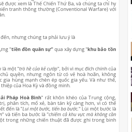
 sẽ được xem là Thế Chiến Thứ Ba, và chúng ta chỉ hy
chiến tranh thông thường (Conventional Warfare) với
ân.
 đến, nhưng chúng ta phải lưu ý là
ựng "
tiền đồn quân sự"
qua xây dựng "
khu bảo tồn
 là một "
trò hề của kẻ cướp
", bởi vì mục đích chính của
ố chủ quyền, nhưng ngôn từ có vẻ hoà hoãn, không
c gia hùng mạnh chèn ép quốc gia yếu. Và như thế,
n thiệp của Hoa Kỳ và đồng minh.
iải Pháp Hoà Bình
" rất khôn khéo của Trung cộng,
trị, phân tích, mổ xẻ, bàn tán kỹ càng hơn, vì có thể
ết đến là "
Lui một bước, tiến ba bước.
" Lùi một bước là
n
" và tiến ba bước là "
chiếm cả khu vực mà không cần
ột trong những chiến thuật đã được ghi trong binh