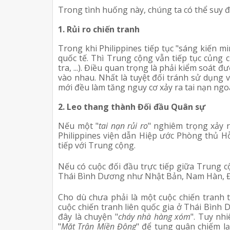
Trong tình huống này, chúng ta có thể suy đ
1. Rủi ro chiến tranh
Trong khi Philippines tiếp tục "sáng kiến
mi
quốc tế. Thì Trung cộng vẫn tiếp tục củng c
tra, ...). Điều quan trọng là phải kiểm soát 
vào nhau. Nhất là tuyệt đối tránh sử dụng v
mới đều làm tăng nguy cơ xảy ra tai nạn ng
2. Leo thang thành Đối đầu Quân sự
Nếu một "
tai nạn rủi ro
" nghiêm trọng xảy r
Philippines viện dẫn Hiệp ước Phòng thủ H
tiếp với Trung cộng.
Nếu có cuộc đối đầu trực tiếp giữa Trung 
Thái Bình Dương như Nhật Bản, Nam Hàn, Đài 
Cho dù chưa phải là một cuộc chiến tranh 
cuộc chiến tranh liên quốc gia ở Thái Bình 
đây là chuyện "
cháy nhà hàng xóm
". Tuy nh
"
Mặt Trận Miền Đông
" để tung quân chiếm lạ