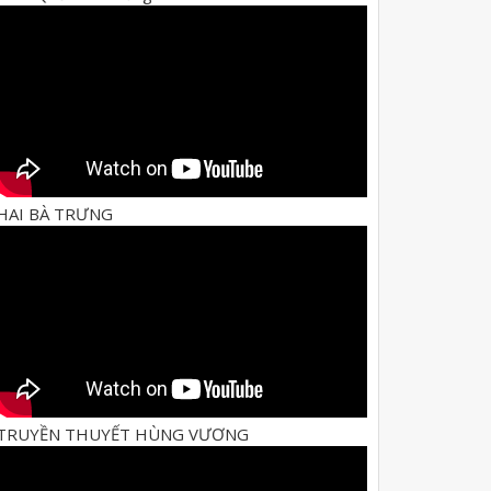
HAI BÀ TRƯNG
TRUYỀN THUYẾT HÙNG VƯƠNG