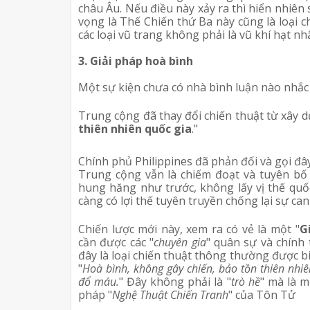
châu Âu. Nếu điều này xảy ra thì hiển nhiên
vọng là Thế Chiến thứ Ba này cũng là loại 
các loại vũ trang không phải là vũ khí hạt nh
3. Giải pháp hoà bình
Một sự kiện chưa có nhà bình luận nào nhắc
Trung cộng đã thay đổi chiến thuật từ xây d
thiên nhiên quốc gia
."
Chính phủ Philippines đã phản đối và gọi đây
Trung cộng vẫn là chiếm đoạt và tuyên b
hung hăng như trước, không lấy vị thế quố
càng có lợi thế tuyên truyền chống lại sự ca
Chiến lược mới này, xem ra có vẻ là một "
G
cần được các "
chuyên gia
" quân sự và chính 
đây là loại chiến thuật thông thường được bi
"
Hoà bình, không gây chiến, bảo tồn thiên nhiê
đổ máu.
" Đây không phải là "
trò hề
" mà là m
pháp "
Nghệ Thuật Chiến Tranh
" của Tôn Tử