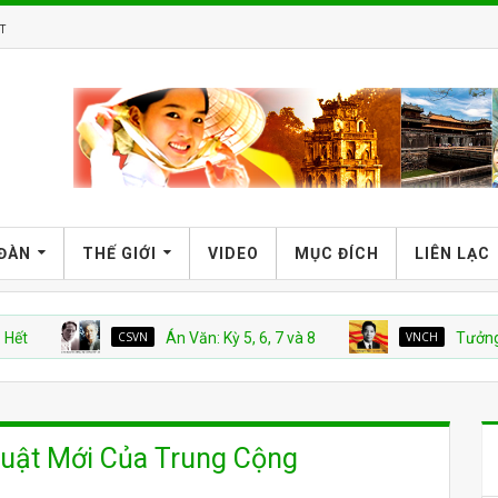
T
 ĐÀN
THẾ GIỚI
VIDEO
MỤC ĐÍCH
LIÊN LẠC
CSVN
Án Văn: Kỳ 5, 6, 7 và 8
VNCH
Tưởng nhớ Giáo
huật Mới Của Trung Cộng