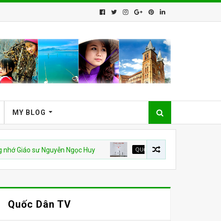
MY BLOG
 sư Nguyễn Ngọc Huy
QUỐC HẬN 30 THÁNG 4
Từ nhà tù đến 
Quốc Dân TV