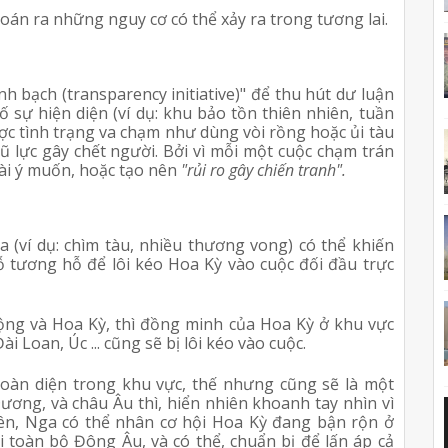
oán ra những nguy cơ có thể xảy ra trong tương lai.
nh bạch (transparency initiative)" để thu hút dư luận
ố sự hiện diện (ví dụ: khu bảo tồn thiên nhiên, tuần
được tình trạng va chạm như dùng vòi rồng hoặc ủi tàu
ũ lực gây chết người. Bởi vì mỗi một cuộc chạm trán
oài ý muốn, hoặc tạo nên
"rủi ro gây chiến tranh".
a (ví dụ: chìm tàu, nhiều thương vong) có thể khiến
ỗ tương hỗ để lôi kéo Hoa Kỳ vào cuộc đối đầu trực
cộng và Hoa Kỳ, thì đồng minh của Hoa Kỳ ở khu vực
Loan, Úc ... cũng sẽ bị lôi kéo vào cuộc.
toàn diện trong khu vực, thế nhưng cũng sẽ là một
Dương, và châu Âu thì, hiển nhiên khoanh tay nhìn vì
iên, Nga có thể nhân cơ hội Hoa Kỳ đang bận rộn ở
i toàn bộ Đông Âu, và có thể, chuẩn bị để lấn áp cả