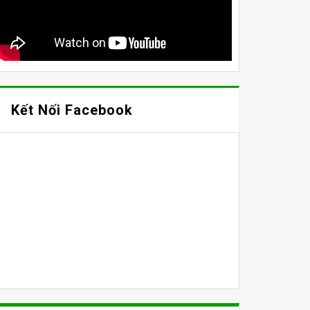
i các vi phạm của tàu Philippines gần bãi cạn Scarborough. 
đánh cá của Philippines (BRP Datu Gumbay Piang), gây hư h
 ràng hơn để đáp trả các hành động của Trung cộng. Dĩ nhiên
Kết Nối Facebook
thu hẹp, bị quấy rối trên biển, suy thoái môi trường và các 
nghìn tỷ đô la thương mại), các nguồn năng lượng và khoáng
aty) với Hoa Kỳ (năm 1951), mà Manila tham chiếu để bảo vệ