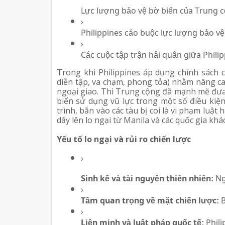
Lực lượng bảo vệ bờ biển của Trung c
Philippines cáo buộc lực lượng bảo vệ
Các cuộc tập trận hải quân giữa Phili
Trong khi Philippines áp dụng chính sách 
diễn tập, va chạm, phong tỏa) nhằm nâng ca
ngoại giao. Thì Trung cộng đã mạnh mẽ đưa 
biển sử dụng vũ lực trong một số điều kiện
trình, bắn vào các tàu bị coi là vi phạm luậ
dấy lên lo ngại từ Manila và các quốc gia kh
Yếu tố lo ngại và rủi ro chiến lược
Sinh kế và tài nguyên thiên nhiên:
 Ng
Tầm quan trọng về mặt chiến lược:
 
Liên minh và luật pháp quốc tế:
 Phil