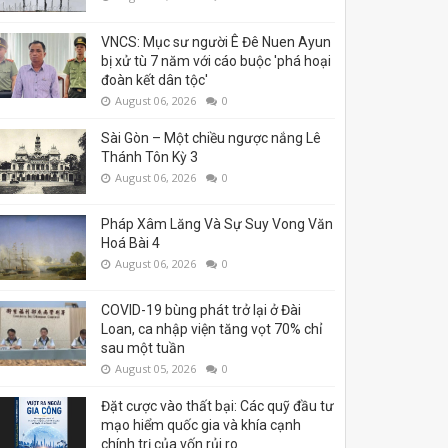
VNCS: Mục sư người Ê Đê Nuen Ayun
bị xử tù 7 năm với cáo buộc 'phá hoại
đoàn kết dân tộc'
August 06, 2026
0
Sài Gòn – Một chiều ngược nắng Lê
Thánh Tôn Kỳ 3
August 06, 2026
0
Pháp Xâm Lăng Và Sự Suy Vong Văn
Hoá Bài 4
August 06, 2026
0
COVID-19 bùng phát trở lại ở Đài
Loan, ca nhập viện tăng vọt 70% chỉ
sau một tuần
August 05, 2026
0
Đặt cược vào thất bại: Các quỹ đầu tư
mạo hiểm quốc gia và khía cạnh
chính trị của vốn rủi ro