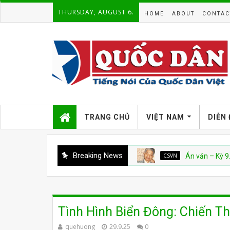
THURSDAY, AUGUST 6.
HOME
ABOUT
CONTAC
TRANG CHỦ
VIỆT NAM
DIỄN
Breaking News
CSVN
Án văn – Kỳ 9. Hết
Tình Hình Biển Đông: Chiến T
quehuong
29.9.25
0