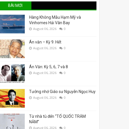
BÀI MỚI
Hàng Không Mẫu Hạm Mỹ và
Vinhomes Hải Vân Bay
August 06, 2026
0
Án văn – Kỳ 9. Hết
August 06, 2026
0
Án Văn: Kỳ 5, 6, 7 và 8
August 06, 2026
0
Tưởng nhớ Giáo sư Nguyễn Ngọc Huy
August 06, 2026
0
Từ nhà tù đến “TỔ QUỐC TRĂM
NĂM”
August 06, 2026
0