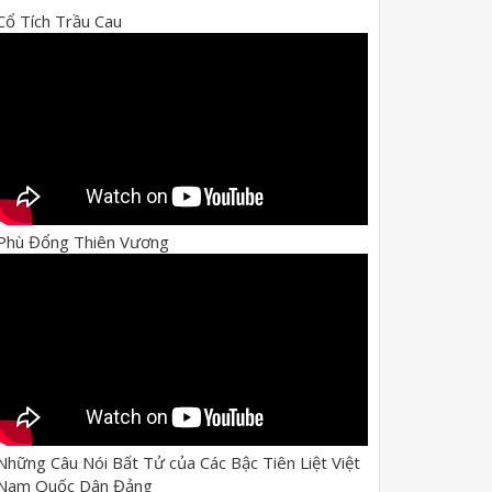
Cổ Tích Trầu Cau
Phù Đổng Thiên Vương
Những Câu Nói Bất Tử của Các Bậc Tiên Liệt Việt
Nam Quốc Dân Đảng