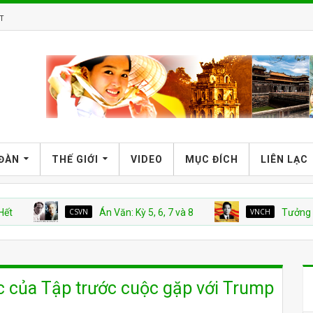
T
 ĐÀN
THẾ GIỚI
VIDEO
MỤC ĐÍCH
LIÊN LẠC
CSVN
Án Văn: Kỳ 5, 6, 7 và 8
VNCH
Tưởng nhớ Giáo
 của Tập trước cuộc gặp với Trump