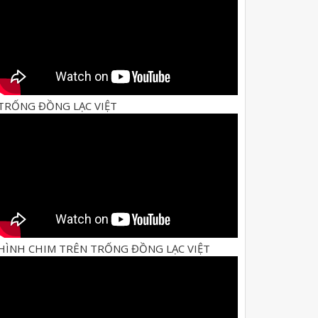
TRỐNG ĐỒNG LẠC VIỆT
HÌNH CHIM TRÊN TRỐNG ĐỒNG LẠC VIỆT