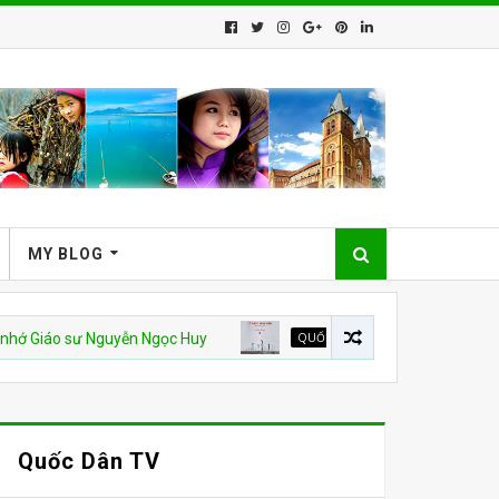
MY BLOG
 sư Nguyễn Ngọc Huy
QUỐC HẬN 30 THÁNG 4
Từ nhà tù đến 
Quốc Dân TV