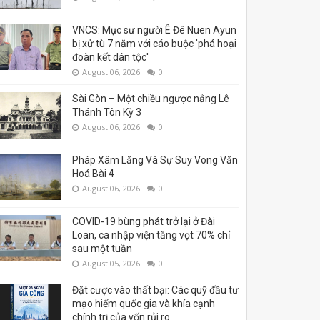
VNCS: Mục sư người Ê Đê Nuen Ayun
bị xử tù 7 năm với cáo buộc 'phá hoại
đoàn kết dân tộc'
August 06, 2026
0
Sài Gòn – Một chiều ngược nắng Lê
Thánh Tôn Kỳ 3
August 06, 2026
0
Pháp Xâm Lăng Và Sự Suy Vong Văn
Hoá Bài 4
August 06, 2026
0
COVID-19 bùng phát trở lại ở Đài
Loan, ca nhập viện tăng vọt 70% chỉ
sau một tuần
August 05, 2026
0
Đặt cược vào thất bại: Các quỹ đầu tư
mạo hiểm quốc gia và khía cạnh
chính trị của vốn rủi ro