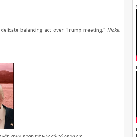
 delicate balancing act over Trump meeting,”
Nikkei
 vẫn chưa hoàn tất việc cải tổ nhân sự.