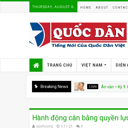
THURSDAY, AUGUST 6.
HOME
ABOUT
CONTAC
TRANG CHỦ
VIỆT NAM
DIỄN
Breaking News
CSVN
Án văn – Kỳ 9. Hết
Hành động cân bằng quyền lực
quehuong
5.11.25
0