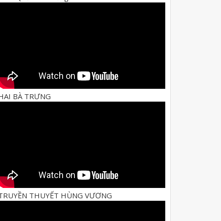
HAI BÀ TRƯNG
TRUYỀN THUYẾT HÙNG VƯƠNG