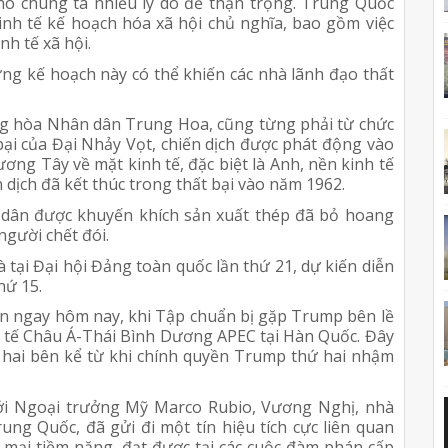
 cho chúng ta nhiều lý do để thận trọng. Trung Quốc
kinh tế kế hoạch hóa xã hội chủ nghĩa, bao gồm việc
nh tế xã hội.
ng kế hoạch này có thể khiến các nhà lãnh đạo thất
g hòa Nhân dân Trung Hoa, cũng từng phải từ chức
bại của Đại Nhảy Vọt, chiến dịch được phát động vào
ơng Tây về mặt kinh tế, đặc biệt là Anh, nền kinh tế
n dịch đã kết thúc trong thất bại vào năm 1962.
dân được khuyến khích sản xuất thép đã bỏ hoang
người chết đói.
 tại Đại hội Đảng toàn quốc lần thứ 21, dự kiến diễn
hứ 15.
ến ngay hôm nay, khi Tập chuẩn bị gặp Trump bên lề
h tế Châu Á-Thái Bình Dương APEC tại Hàn Quốc. Đây
a hai bên kể từ khi chính quyền Trump thứ hai nhậm
ới Ngoại trưởng Mỹ Marco Rubio, Vương Nghị, nhà
ng Quốc, đã gửi đi một tín hiệu tích cực liên quan
mại tiềm năng, đạt được tại các cuộc đàm phán cấp