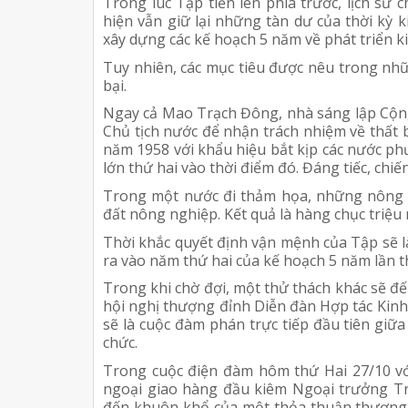
Trong lúc Tập tiến lên phía trước, lịch sử
hiện vẫn giữ lại những tàn dư của thời kỳ 
xây dựng các kế hoạch 5 năm về phát triển ki
Tuy nhiên, các mục tiêu được nêu trong nhữ
bại.
Ngay cả Mao Trạch Đông, nhà sáng lập Cộn
Chủ tịch nước để nhận trách nhiệm về thất 
năm 1958 với khẩu hiệu bắt kịp các nước phư
lớn thứ hai vào thời điểm đó. Đáng tiếc, chiế
Trong một nước đi thảm họa, những nông 
đất nông nghiệp. Kết quả là hàng chục triệu 
Thời khắc quyết định vận mệnh của Tập sẽ là
ra vào năm thứ hai của kế hoạch 5 năm lần t
Trong khi chờ đợi, một thử thách khác sẽ đ
hội nghị thượng đỉnh Diễn đàn Hợp tác Kin
sẽ là cuộc đàm phán trực tiếp đầu tiên giữ
chức.
Trong cuộc điện đàm hôm thứ Hai 27/10 v
ngoại giao hàng đầu kiêm Ngoại trưởng Tru
đến khuôn khổ của một thỏa thuận thương 