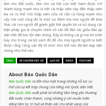
làm cho đất nước, làm cho xã hội của Việt Nam được trở
thành hùng mạnh như là hết cái thập niên này đến thập niên
kia và có thể 100 thập niên nữa về vẫn cứ hùng mạnh như
vậy mà cuối cùng đó là một sự đánh lừa mọi người để khai
thác cái con người để giành giật thế quyền lợi và sử dụng các
biện pháp gọi là chuyên chính vô sản để đàn tác giữa đàn áp
dân Việt để bóc lột dân chúng. Đấy là những cái gì mà tôi trình
bày cho trong cái bộ sách đó để cho mọi người người ta biết
được rằng Cộng sản đã tổ chức như thế nào đã kìm kẹp dân
chúng như thế nào.
TAGS:
KỂ CHUYỆN VIỆT SỬ
LỊCH SỬ
VIDEO
YOUTUBE
About Báo Quốc Dân
Báo Quốc Dân
ra đời như một trong những nỗ lực cụ
thể của sự kết hợp chung của tiếng nói Quốc dân Việt.
Báo Quốc Dân
xuất phát từ những tấm lòng yêu thương
đất nước chân thành, cùng những ý chí muốn hiến
dâng tâm tư, trí tuệ và thân xác cho khát vọng của