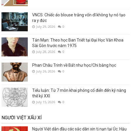
VNCS: Chiếc áo blouse trắng vốn dĩ không tự nó tạo
ra y đức
July 29, 2026
0
Tản Mạn: Theo học Ban Triết tại Đại Học Văn Khoa
Sài Gòn trước năm 1975
July 28, 2026
0
Phan Châu Trinh về Bất như học/Chi bằng học
July 26, 2026
0
Tiểu luận: Từ 7 môn khai phóng cổ điển đến kỹ năng
thế kỷ XXI
July 15, 2026
0
NGƯỜI VIỆT XẤU XÍ
Người Việt dẫn đầu các sắc dân xin tị nạn tại Úc: Hậu