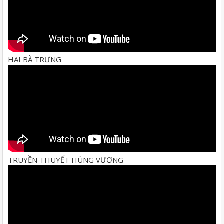
HAI BÀ TRƯNG
TRUYỀN THUYẾT HÙNG VƯƠNG