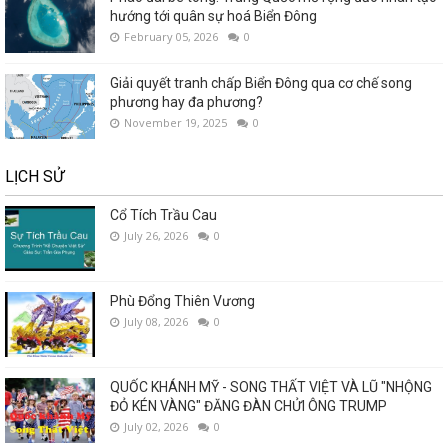
hướng tới quân sự hoá Biển Đông
February 05, 2026
0
Giải quyết tranh chấp Biển Đông qua cơ chế song
phương hay đa phương?
November 19, 2025
0
LỊCH SỬ
Cổ Tích Trầu Cau
July 26, 2026
0
Phù Đổng Thiên Vương
July 08, 2026
0
QUỐC KHÁNH MỸ - SONG THẤT VIỆT VÀ LŨ "NHỘNG
ĐỎ KÉN VÀNG" ĐĂNG ĐÀN CHỬI ÔNG TRUMP
July 02, 2026
0