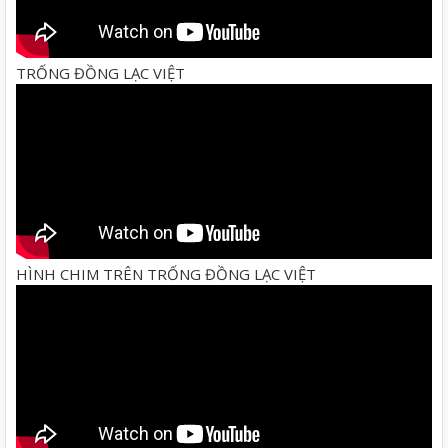
TRỐNG ĐỒNG LẠC VIỆT
HÌNH CHIM TRÊN TRỐNG ĐỒNG LẠC VIỆT