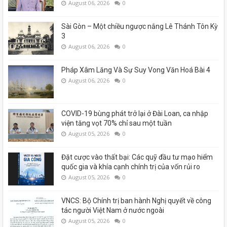
August 06, 2026
0
Sài Gòn – Một chiều ngược nắng Lê Thánh Tôn Kỳ
3
August 06, 2026
0
Pháp Xâm Lăng Và Sự Suy Vong Văn Hoá Bài 4
August 06, 2026
0
COVID-19 bùng phát trở lại ở Đài Loan, ca nhập
viện tăng vọt 70% chỉ sau một tuần
August 05, 2026
0
Đặt cược vào thất bại: Các quỹ đầu tư mạo hiểm
quốc gia và khía cạnh chính trị của vốn rủi ro
August 05, 2026
0
VNCS: Bộ Chính trị ban hành Nghị quyết về công
tác người Việt Nam ở nước ngoài
August 05, 2026
0