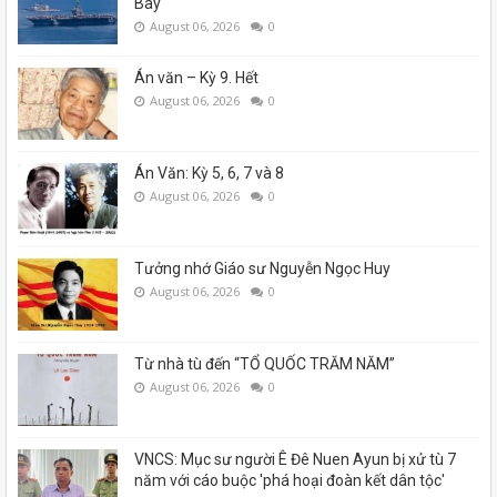
Bay
August 06, 2026
0
Án văn – Kỳ 9. Hết
August 06, 2026
0
Án Văn: Kỳ 5, 6, 7 và 8
August 06, 2026
0
Tưởng nhớ Giáo sư Nguyễn Ngọc Huy
August 06, 2026
0
Từ nhà tù đến “TỔ QUỐC TRĂM NĂM”
August 06, 2026
0
VNCS: Mục sư người Ê Đê Nuen Ayun bị xử tù 7
năm với cáo buộc 'phá hoại đoàn kết dân tộc'