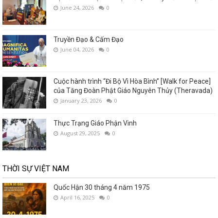
June 24, 2026
0
Truyền Đạo & Cấm Đạo
June 04, 2026
0
Cuộc hành trình “Đi Bộ Vì Hòa Bình” [Walk for Peace]
của Tăng Đoàn Phật Giáo Nguyên Thủy (Theravada)
January 23, 2026
0
Thực Trạng Giáo Phận Vinh
August 29, 2025
0
THỜI SỰ VIỆT NAM
Quốc Hận 30 tháng 4 năm 1975
April 16, 2025
0