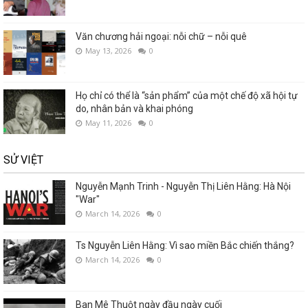
Văn chương hải ngoại: nỗi chữ – nỗi quê
May 13, 2026
0
Họ chỉ có thể là “sản phẩm” của một chế độ xã hội tự
do, nhân bản và khai phóng
May 11, 2026
0
SỬ VIỆT
Nguyễn Mạnh Trinh - Nguyễn Thị Liên Hằng: Hà Nội
"War"
March 14, 2026
0
Ts Nguyễn Liên Hằng: Vì sao miền Bắc chiến thắng?
March 14, 2026
0
Ban Mê Thuột ngày đầu ngày cuối