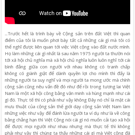
...Trước hết là trình bày về Cộng sản trên đất Việt thì quan
điểm của tôi là muốn phơi bày tất cả những cái gì mà tôi có
thể nghĩ được liên quan tới việc Việt cộng vào đất nước mình.
Họ làm những cái gì nhất là sau năm 1975 người ta thườn nói
tới xã hội chủ nghĩa mà xã hội chủ nghĩa luôn luôn nghĩ tới cái
bình đẳng giữa con người với nhau không có tranh chấp
không có giành giật để dành quyền lợi cho mình thì đấy là
những người ta suy nghĩ và mọi người ta mong ước mà chính
cộng sản cũng nêu vấn đề đó như để rồi trong tương lai Việt
Nam là một xã hội công bằng văn minh và hùng mạnh như cái
gì đó. Thực tế thì có phải như vậy không Đây nó chỉ là mặt cái
mưu thuật của cộng sản thế giới dạy cộng sản Việt Nam làm
những việc như vậy để đánh lừa người ta ví dụ như là về công
bằng chẳng hạn thì Việt Cộng nói cái gì nó muốn cải tạo xã hội
để được mọi người như nhau nhưng mà thực tế thì không
phải như vậy thì chúng ta thấy những cái gì mà Việt cộng đã