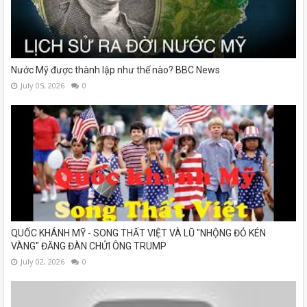
Nước Mỹ được thành lập như thế nào? BBC News
July 05, 2026
0
QUỐC KHÁNH MỸ - SONG THẤT VIỆT VÀ LŨ "NHỘNG ĐỎ KÉN
VÀNG" ĐĂNG ĐÀN CHỬI ÔNG TRUMP
July 02, 2026
0