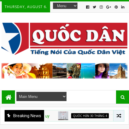
THURSDAY, AUGUST 6.
Breaking News
QUỐC HẬN 30 THÁNG 4
Từ nhà tù đến “