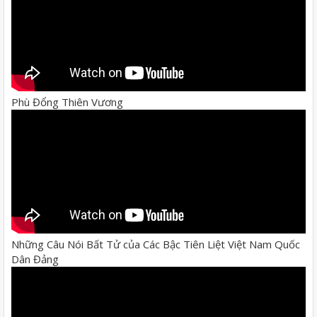
Phù Đổng Thiên Vương
Những Câu Nói Bất Tử của Các Bậc Tiên Liệt Việt Nam Quốc
Dân Đảng