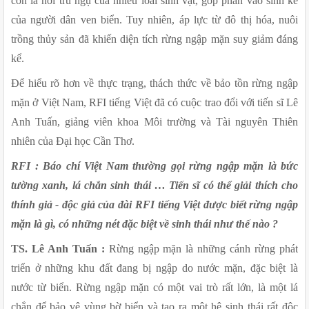
còn là nơi trú ngụ của nhiều loài sinh vật, góp phần vào sinh kế 
của người dân ven biển. Tuy nhiên, áp lực từ đô thị hóa, nuôi 
trồng thủy sản đã khiến diện tích rừng ngập mặn suy giảm đáng 
kể. 
Để hiểu rõ hơn về thực trạng, thách thức về bảo tồn rừng ngập 
mặn ở Việt Nam, RFI tiếng Việt đã có cuộc trao đổi với tiến sĩ Lê 
Anh Tuấn, giảng viên khoa Môi trường và Tài nguyên Thiên 
nhiên của Đại học Cần Thơ.
RFI : Báo chí Việt Nam thường gọi rừng ngập mặn là bức 
tường xanh, lá chắn sinh thái … Tiến sĩ có thể giải thích cho 
thính giả - độc giả của đài RFI tiếng Việt được biết rừng ngập 
mặn là gì, có những nét đặc biệt về sinh thái như thế nào ?
TS. Lê Anh Tuấn :
 Rừng ngập mặn là những cánh rừng phát 
triển ở những khu đất đang bị ngập do nước mặn, đặc biệt là 
nước từ biển. Rừng ngập mặn có một vai trò rất lớn, là một lá 
chắn để bảo vệ vùng bờ biển và tạo ra một hệ sinh thái rất độc 