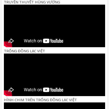
TRUYỀN THUYẾT HÙNG VƯƠNG
TRỐNG ĐỒNG LẠC VIỆT
HÌNH CHIM TRÊN TRỐNG ĐỒNG LẠC VIỆT