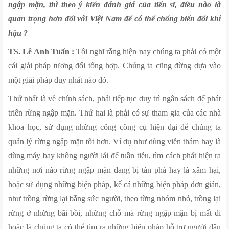
ngập mặn, thì theo ý kiến đánh giá của tiến sĩ, điều nào là 
quan trọng hơn đối với Việt Nam để có thể chống biến đổi khí 
hậu ?
TS. Lê Anh Tuấn :
 Tôi nghĩ rằng hiện nay chúng ta phải có một 
cái giải pháp tương đối tổng hợp. Chúng ta cũng đừng dựa vào 
một giải pháp duy nhất nào đó.
Thứ nhất là về chính sách, phải tiếp tục duy trì ngân sách để phát 
triển rừng ngập mặn. Thứ hai là phải có sự tham gia của các nhà 
khoa học, sử dụng những công công cụ hiện đại để chúng ta 
quản lý rừng ngập mặn tốt hơn. Ví dụ như dùng viễn thám hay là 
dùng máy bay không người lái để tuần tiễu, tìm cách phát hiện ra 
những nơi nào rừng ngập mặn đang bị tàn phá hay là xâm hại, 
hoặc sử dụng những biện pháp, kể cả những biện pháp đơn giản, 
như trồng rừng lại bằng sức người, theo từng nhóm nhỏ, trồng lại 
rừng ở những bãi bồi, những chỗ mà rừng ngập mặn bị mất đi 
hoặc là chúng ta có thể tìm ra những biện pháp hỗ trợ người dân 