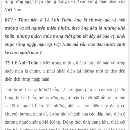
rộng rừng ngập mặn không đồng đều ở các vùng khác nhau của 
Việt Nam.
RFI : Thưa tiến sĩ Lê Anh Tuấn, ông là chuyên gia về môi 
trường và tài nguyên thiên nhiên, theo ông đâu là những khó 
khăn, những thách thức trong thời gian tới đây để bảo vệ, khôi 
phục rừng ngập mặn tại Việt Nam mà vẫn bảo đảm được sinh 
kế cho người dân ?
TS.Lê Anh Tuấn :
 Một trong những thách thức để bảo vệ rừng 
ngập mặn là chúng ta phải nhận diện lại những mối đe dọa đến 
diện tích rừng ngập mặn.
Thí dụ như là sạt lở bờ biển, sự suy giảm phù sa của sông Cửu 
Long khi ra biển, bởi vì rừng ngập mặn là một bãi bồi nhận phù 
sa đổ ra ngoài biển. Và những phù sa này hiện nay đang có 
khuynh hướng giảm đi, do sự hình thành của các đập thủy điện ở 
thượng nguồn sông Mê Kông. Đồng thời tình trạng khai thác cát 