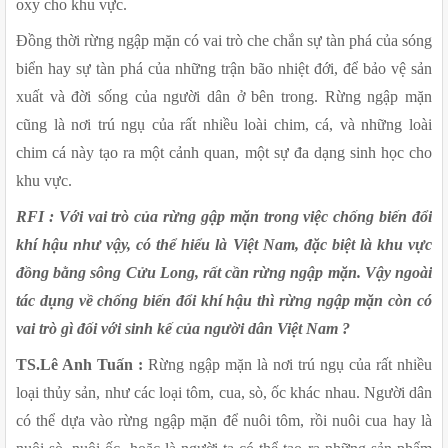
oxy cho khu vực.
Đồng thời rừng ngập mặn có vai trò che chắn sự tàn phá của sóng 
biển hay sự tàn phá của những trận bão nhiệt đới, để bảo vệ sản 
xuất và đời sống của người dân ở bên trong. Rừng ngập mặn 
cũng là nơi trú ngụ của rất nhiều loài chim, cá, và những loài 
chim cá này tạo ra một cảnh quan, một sự đa dạng sinh học cho 
khu vực.
RFI : Với vai trò của rừng gập mặn trong việc chống biến đổi 
khí hậu như vậy, có thể hiểu là Việt Nam, đặc biệt là khu vực 
đồng bằng sông Cửu Long, rất cần rừng ngập mặn. Vậy ngoài 
tác dụng về chống biến đổi khí hậu thì rừng ngập mặn còn có 
vai trò gì đối với sinh kế của người dân Việt Nam ?
TS.Lê Anh Tuấn : 
Rừng ngập mặn là nơi trú ngụ của rất nhiều 
loại thủy sản, như các loại tôm, cua, sò, ốc khác nhau.
Người dân 
có thể dựa vào rừng ngập mặn để nuôi tôm, rồi nuôi cua hay là 