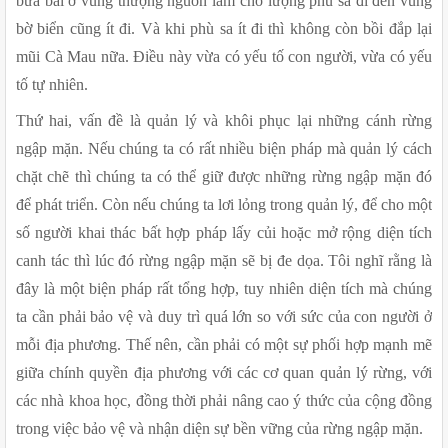
bừa bãi ở vùng thượng nguồn làm cho lượng phù sa đi đến vùng 
bờ biển cũng ít đi. Và khi phù sa ít đi thì không còn bồi đắp lại 
mũi Cà Mau nữa. Điều này vừa có yếu tố con người, vừa có yếu 
tố tự nhiên.
Thứ hai, vấn đề là quản lý và khôi phục lại những cánh rừng 
ngập mặn. Nếu chúng ta có rất nhiều biện pháp mà quản lý cách 
chặt chẽ thì chúng ta có thể giữ được những rừng ngập mặn đó 
để phát triển. Còn nếu chúng ta lơi lỏng trong quản lý, để cho một 
số người khai thác bất hợp pháp lấy củi hoặc mở rộng diện tích 
canh tác thì lúc đó rừng ngập mặn sẽ bị đe dọa. Tôi nghĩ rằng là 
đây là một biện pháp rất tổng hợp, tuy nhiên diện tích mà chúng 
ta cần phải bảo vệ và duy trì quá lớn so với sức của con người ở 
mỗi địa phương. Thế nên, cần phải có một sự phối hợp mạnh mẽ 
giữa chính quyền địa phương với các cơ quan quản lý rừng, với 
các nhà khoa học, đồng thời phải nâng cao ý thức của cộng đồng 
trong việc bảo vệ và nhận diện sự bền vững của rừng ngập mặn.