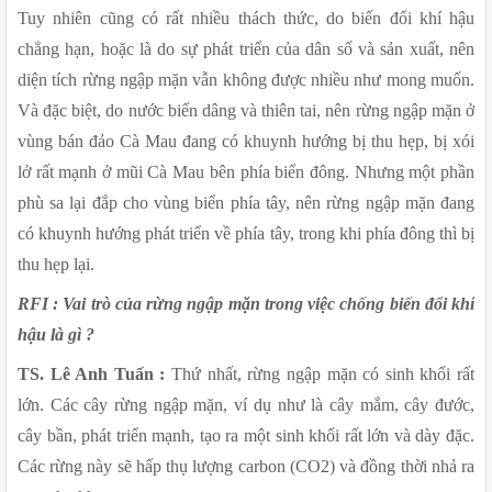
Tuy nhiên cũng có rất nhiều thách thức, do biến đổi khí hậu 
chẳng hạn, hoặc là do sự phát triển của dân số và sản xuất, nên 
diện tích rừng ngập mặn vẫn không được nhiều như mong muốn. 
Và đặc biệt, do nước biển dâng và thiên tai, nên rừng ngập mặn ở 
vùng bán đảo Cà Mau đang có khuynh hướng bị thu hẹp, bị xói 
lở rất mạnh ở mũi Cà Mau bên phía biển đông. Nhưng một phần 
phù sa lại đắp cho vùng biển phía tây, nên rừng ngập mặn đang 
có khuynh hướng phát triển về phía tây, trong khi phía đông thì bị 
thu hẹp lại.
RFI : Vai trò của rừng ngập mặn trong việc chống biến đổi khí 
hậu là gì ?
TS. Lê Anh Tuấn :
 Thứ nhất, rừng ngập mặn có sinh khối rất 
lớn. Các cây rừng ngập mặn, ví dụ như là cây mắm, cây đước, 
cây bần, phát triển mạnh, tạo ra một sinh khối rất lớn và dày đặc. 
Các rừng này sẽ hấp thụ lượng carbon (CO2) và đồng thời nhả ra 