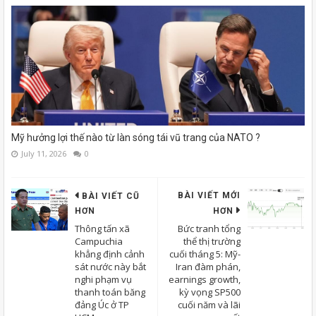
Mỹ hưởng lợi thế nào từ làn sóng tái vũ trang của NATO ?
July 11, 2026
0
BÀI VIẾT MỚI
BÀI VIẾT CŨ
HƠN
HƠN
Thông tấn xã
Bức tranh tổng
Campuchia
thể thị trường
khẳng định cảnh
cuối tháng 5: Mỹ-
sát nước này bắt
Iran đàm phán,
nghi phạm vụ
earnings growth,
thanh toán băng
kỳ vọng SP500
đảng Úc ở TP
cuối năm và lãi