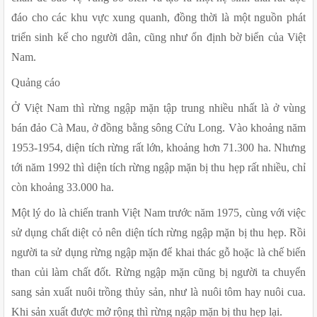
đáo cho các khu vực xung quanh, đồng thời là một nguồn phát 
triển sinh kế cho người dân, cũng như ổn định bờ biển của Việt 
Nam.
Quảng cáo
Ở Việt Nam thì rừng ngập mặn tập trung nhiều nhất là ở vùng 
bán đảo Cà Mau, ở đồng bằng sông Cửu Long. Vào khoảng năm 
1953-1954, diện tích rừng rất lớn, khoảng hơn 71.300 ha. Nhưng 
tới năm 1992 thì diện tích rừng ngập mặn bị thu hẹp rất nhiều, chỉ 
còn khoảng 33.000 ha.
Một lý do là chiến tranh Việt Nam trước năm 1975, cùng với việc 
sử dụng chất diệt cỏ nên diện tích rừng ngập mặn bị thu hẹp. Rồi 
người ta sử dụng rừng ngập mặn để khai thác gỗ hoặc là chế biến 
than củi làm chất đốt. Rừng ngập mặn cũng bị người ta chuyển 
sang sản xuất nuôi trồng thủy sản, như là nuôi tôm hay nuôi cua. 
Khi sản xuất được mở rộng thì rừng ngập mặn bị thu hẹp lại.