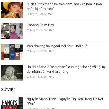
“Lịch sử trở thành kẻ hiếp dâm, mà văn hoá là nạn
nhân bị hãm hiếp”
July 23, 2026
0
Thoáng Chim Bay
May 26, 2026
0
Văn chương hải ngoại: nỗi chữ – nỗi quê
May 13, 2026
0
Họ chỉ có thể là “sản phẩm” của một chế độ xã hội tự
do, nhân bản và khai phóng
May 11, 2026
0
SỬ VIỆT
Nguyễn Mạnh Trinh - Nguyễn Thị Liên Hằng: Hà Nội
"War"
March 14, 2026
0