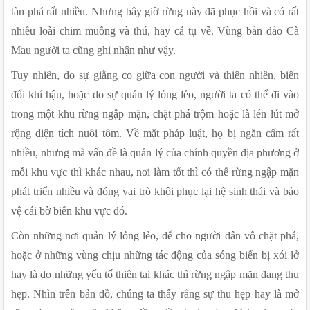
tàn phá rất nhiều. Nhưng bây giờ rừng này đã phục hồi và có rất 
nhiều loài chim muông và thú, hay cá tụ về. Vùng bản đảo Cà 
Mau người ta cũng ghi nhận như vậy.
Tuy nhiên, do sự giằng co giữa con người và thiên nhiên, biến 
đổi khí hậu, hoặc do sự quản lý lỏng lẻo, người ta có thể đi vào 
trong một khu rừng ngập mặn, chặt phá trộm hoặc là lén lút mở 
rộng diện tích nuôi tôm. Về mặt pháp luật, họ bị ngăn cấm rất 
nhiều, nhưng mà vấn đề là quản lý của chính quyền địa phương ở 
mỗi khu vực thì khác nhau, nơi làm tốt thì có thể rừng ngập mặn 
phát triển nhiều và đóng vai trò khôi phục lại hệ sinh thái và bảo 
vệ cái bờ biển khu vực đó.
Còn những nơi quản lý lỏng lẻo, để cho người dân vô chặt phá, 
hoặc ở những vùng chịu những tác động của sóng biển bị xói lở 
hay là do những yếu tố thiên tai khác thì rừng ngập mặn đang thu 
hẹp. Nhìn trên bản đồ, chúng ta thấy rằng sự thu hẹp hay là mở 