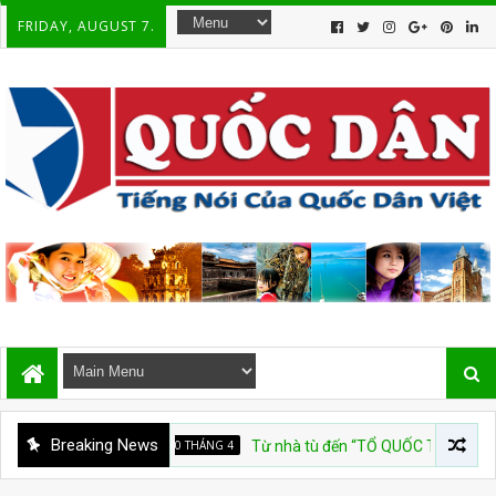
FRIDAY, AUGUST 7.
Breaking News
QUỐC HẬN 30 THÁNG 4
Từ nhà tù đến “TỔ QUỐC TRĂM NĂM”