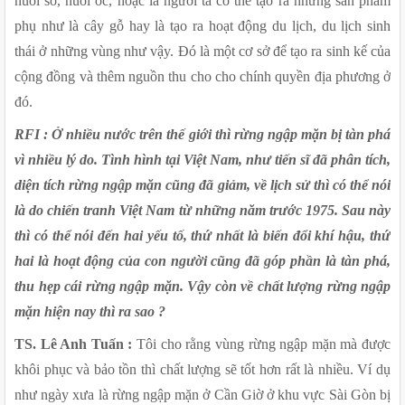
nuôi sò, nuôi ốc, hoặc là người ta có thể tạo ra những sản phẩm 
phụ như là cây gỗ hay là tạo ra hoạt động du lịch, du lịch sinh 
thái ở những vùng như vậy. Đó là một cơ sở để tạo ra sinh kế của 
cộng đồng và thêm nguồn thu cho cho chính quyền địa phương ở 
đó.
RFI : Ở nhiều nước trên thế giới thì rừng ngập mặn bị tàn phá 
vì nhiều lý do. Tình hình tại Việt Nam, như tiến sĩ đã phân tích, 
diện tích rừng ngập mặn cũng đã giảm, về lịch sử thì có thể nói 
là do chiến tranh Việt Nam từ những năm trước 1975. Sau này 
thì có thể nói đến hai yếu tố, thứ nhất là biến đổi khí hậu, thứ 
hai là hoạt động của con người cũng đã góp phần là tàn phá, 
thu hẹp cái rừng ngập mặn. Vậy còn về chất lượng rừng ngập 
mặn hiện nay thì ra sao ?
TS. Lê Anh Tuấn :
 Tôi cho rằng vùng rừng ngập mặn mà được 
khôi phục và bảo tồn thì chất lượng sẽ tốt hơn rất là nhiều. Ví dụ 
như ngày xưa là rừng ngập mặn ở Cần Giờ ở khu vực Sài Gòn bị 