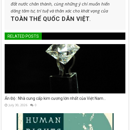
đất nước chân thành, cùng những ý chí muốn hiến
dâng tâm tư, trí tuệ và thân xác cho khát vọng của
TOÀN THỂ QUỐC DÂN VIỆT
.
RELATED POSTS
Ấn Độ : Nhà cung cấp kim cương lớn nhất của Việt Nam...
July 30, 2026
0