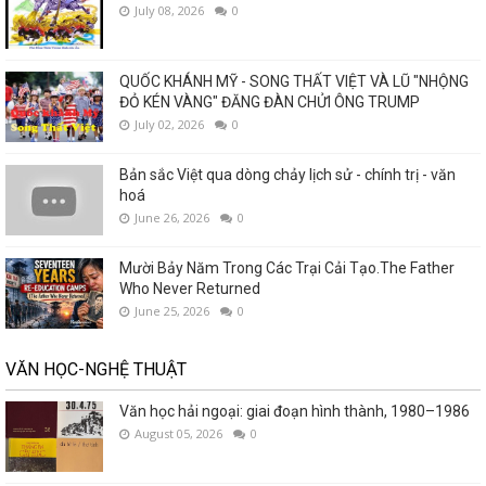
July 08, 2026
0
QUỐC KHÁNH MỸ - SONG THẤT VIỆT VÀ LŨ "NHỘNG
ĐỎ KÉN VÀNG" ĐĂNG ĐÀN CHỬI ÔNG TRUMP
July 02, 2026
0
Bản sắc Việt qua dòng chảy lịch sử - chính trị - văn
hoá
June 26, 2026
0
Mười Bảy Năm Trong Các Trại Cải Tạo.The Father
Who Never Returned
June 25, 2026
0
VĂN HỌC-NGHỆ THUẬT
Văn học hải ngoại: giai đoạn hình thành, 1980–1986
August 05, 2026
0