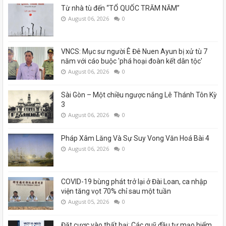
Từ nhà tù đến “TỔ QUỐC TRĂM NĂM”
August 06, 2026
0
VNCS: Mục sư người Ê Đê Nuen Ayun bị xử tù 7
năm với cáo buộc 'phá hoại đoàn kết dân tộc'
August 06, 2026
0
Sài Gòn – Một chiều ngược nắng Lê Thánh Tôn Kỳ
3
August 06, 2026
0
Pháp Xâm Lăng Và Sự Suy Vong Văn Hoá Bài 4
August 06, 2026
0
COVID-19 bùng phát trở lại ở Đài Loan, ca nhập
viện tăng vọt 70% chỉ sau một tuần
August 05, 2026
0
Đặt cược vào thất bại: Các quỹ đầu tư mạo hiểm