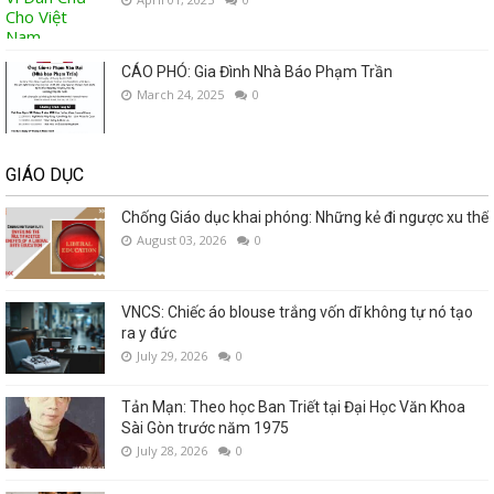
CÁO PHÓ: Gia Đình Nhà Báo Phạm Trần
March 24, 2025
0
GIÁO DỤC
Chống Giáo dục khai phóng: Những kẻ đi ngược xu thế
August 03, 2026
0
VNCS: Chiếc áo blouse trắng vốn dĩ không tự nó tạo
ra y đức
July 29, 2026
0
Tản Mạn: Theo học Ban Triết tại Đại Học Văn Khoa
Sài Gòn trước năm 1975
July 28, 2026
0