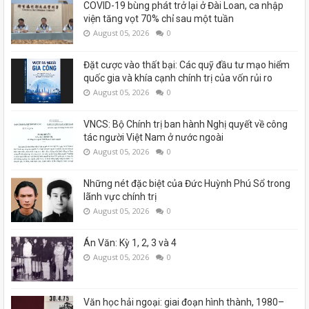
COVID-19 bùng phát trở lại ở Đài Loan, ca nhập
viện tăng vọt 70% chỉ sau một tuần
August 05, 2026
0
Đặt cược vào thất bại: Các quỹ đầu tư mạo hiểm
quốc gia và khía cạnh chính trị của vốn rủi ro
August 05, 2026
0
VNCS: Bộ Chính trị ban hành Nghị quyết về công
tác người Việt Nam ở nước ngoài
August 05, 2026
0
Những nét đặc biệt của Đức Huỳnh Phú Sổ trong
lãnh vực chính trị
August 05, 2026
0
Án Văn: Kỳ 1, 2, 3 và 4
August 05, 2026
0
Văn học hải ngoại: giai đoạn hình thành, 1980–