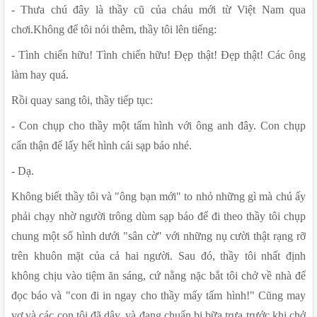
- Thưa chú đây là thầy cũ của cháu mới từ Việt Nam qua 
chơi.Không để tôi nói thêm, thầy tôi lên tiếng:
- Tình chiến hữu! Tình chiến hữu! Đẹp thật! Đẹp thật! Các ông 
làm hay quá.
Rồi quay sang tôi, thầy tiếp tục:
- Con chụp cho thầy một tấm hình với ông anh đây. Con chụp 
cẩn thận để lấy hết hình cái sạp báo nhé.
- Dạ.
Không biết thầy tôi và "ông bạn mới" to nhỏ những gì mà chú ấy 
phải chạy nhờ người trông dùm sạp báo để đi theo thầy tôi chụp 
chung một số hình dưới "sân cờ" với những nụ cười thật rạng rỡ 
trên khuôn mặt của cả hai người. Sau đó, thầy tôi nhất định 
không chịu vào tiệm ăn sáng, cứ nằng nặc bắt tôi chở về nhà để 
đọc báo và "con đi in ngay cho thầy mấy tấm hình!" Cũng may 
vợ và các con tôi đã dậy, và đang chuẩn bị bữa trưa trước khi chở 