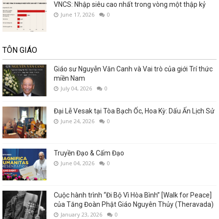
VNCS: Nhập siêu cao nhất trong vòng một thập kỷ
June 17, 2026
0
TÔN GIÁO
Giáo sư Nguyễn Văn Canh và Vai trò của giới Trí thức
miền Nam
July 04, 2026
0
Đại Lễ Vesak tại Tòa Bạch Ốc, Hoa Kỳ: Dấu Ấn Lịch Sử
June 24, 2026
0
Truyền Đạo & Cấm Đạo
June 04, 2026
0
Cuộc hành trình “Đi Bộ Vì Hòa Bình” [Walk for Peace]
của Tăng Đoàn Phật Giáo Nguyên Thủy (Theravada)
January 23, 2026
0