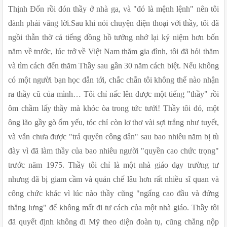
Thịnh Đốn rồi đón thầy ở nhà ga, và "đó là mệnh lệnh" nên tôi 
đành phải vâng lời.Sau khi nói chuyện điện thoại với thầy, tôi đã 
ngồi thẫn thờ cả tiếng đồng hồ tưởng nhớ lại kỷ niệm hơn bốn 
năm về trước, lúc trở về Việt Nam thăm gia đình, tôi đã hỏi thăm 
và tìm cách đến thăm Thầy sau gần 30 năm cách biệt. Nếu không 
có một người bạn học dẫn tới, chắc chắn tôi không thể nào nhận 
ra thầy cũ của mình… Tôi chỉ nấc lên được một tiếng "thầy" rồi 
ôm chầm lấy thầy mà khóc òa trong tức tưởi! Thầy tôi đó, một 
ông lão gầy gò ốm yếu, tóc chỉ còn lơ thơ vài sợi trắng như tuyết, 
và vẫn chưa được "trả quyền công dân" sau bao nhiêu năm bị tù 
đày vì đã làm thầy của bao nhiêu người "quyền cao chức trọng" 
trước năm 1975. Thầy tôi chỉ là một nhà giáo dạy trường tư 
nhưng đã bị giam cầm và quản chế lâu hơn rất nhiều sĩ quan và 
công chức khác vì lúc nào thầy cũng "ngẩng cao đầu và đứng 
thẳng lưng" để không mất đi tư cách của một nhà giáo. Thầy tôi 
đã quyết định không đi Mỹ theo diện đoàn tụ, cũng chẳng nộp 