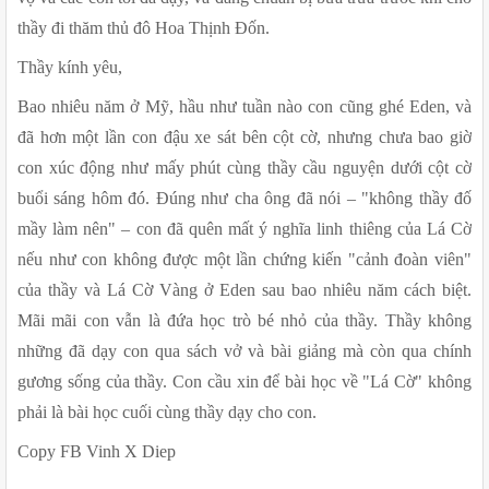
thầy đi thăm thủ đô Hoa Thịnh Đốn.
Thầy kính yêu,
Bao nhiêu năm ở Mỹ, hầu như tuần nào con cũng ghé Eden, và 
đã hơn một lần con đậu xe sát bên cột cờ, nhưng chưa bao giờ 
con xúc động như mấy phút cùng thầy cầu nguyện dưới cột cờ 
buổi sáng hôm đó. Đúng như cha ông đã nói – "không thầy đố 
mầy làm nên" – con đã quên mất ý nghĩa linh thiêng của Lá Cờ 
nếu như con không được một lần chứng kiến "cảnh đoàn viên" 
của thầy và Lá Cờ Vàng ở Eden sau bao nhiêu năm cách biệt. 
Mãi mãi con vẫn là đứa học trò bé nhỏ của thầy. Thầy không 
những đã dạy con qua sách vở và bài giảng mà còn qua chính 
gương sống của thầy. Con cầu xin để bài học về "Lá Cờ" không 
phải là bài học cuối cùng thầy dạy cho con.
Copy FB Vinh X Diep