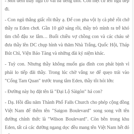
- Mỗi đêm thầy ngủ có vài ba tiếng thôi. Con mệt cứ lên ngủ tiếp 
đi.
- Con ngủ thẳng giấc rồi thầy ạ. Để con pha vội ly cà phê rồi chở 
thầy ra Eden chơi. Gần 10 giờ sáng rồi, thầy trò mình ra trễ khó 
tìm chỗ đậu xe lắm… Buổi chiều vợ chồng con và các cháu sẽ 
đưa thầy lên DC chụp hình và thăm Nhà Trắng, Quốc Hội, Tháp 
Bút Chì, Viện Bảo Tàng và những đài kỷ niệm khác.
- Tuỳ con. Nhưng thầy không muốn gia đình con phát bịnh vì 
phải lo tiếp đãi thầy. Trong lúc chờ vắng xe để quẹo trái vào 
"Cổng Tam Quan" trước trung tâm Eden, thầy tôi hỏi lớn:
- Đường này họ đặt tên là "Đại Lộ Sàigòn" hả con?
- Dạ. Hồi đầu năm Thành Phố Falls Church cho phép cộng đồng 
Việt Nam để thêm tên "Saigon Boulevard" song song với tên 
đường chính thức là "Wilson Boulevard". Còn bên trong khu 
Eden, tất cả các đường ngang dọc đều mang tên Việt Nam hết đó 