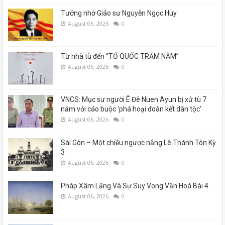
Tưởng nhớ Giáo sư Nguyễn Ngọc Huy
August 06, 2026
0
Từ nhà tù đến “TỔ QUỐC TRĂM NĂM”
August 06, 2026
0
VNCS: Mục sư người Ê Đê Nuen Ayun bị xử tù 7
năm với cáo buộc 'phá hoại đoàn kết dân tộc'
August 06, 2026
0
Sài Gòn – Một chiều ngược nắng Lê Thánh Tôn Kỳ
3
August 06, 2026
0
Pháp Xâm Lăng Và Sự Suy Vong Văn Hoá Bài 4
August 06, 2026
0