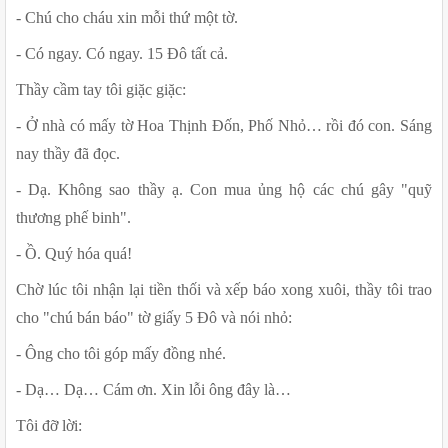
- Chú cho cháu xin mỗi thứ một tờ.
- Có ngay. Có ngay. 15 Đô tất cả.
Thầy cầm tay tôi giặc giặc:
- Ở nhà có mấy tờ Hoa Thịnh Đốn, Phố Nhỏ… rồi đó con. Sáng 
nay thầy đã đọc.
- Dạ. Không sao thầy ạ. Con mua ủng hộ các chú gây "quỹ 
thương phế binh".
- Ồ. Quý hóa quá!
Chờ lúc tôi nhận lại tiền thối và xếp báo xong xuôi, thầy tôi trao 
cho "chú bán báo" tờ giấy 5 Đô và nói nhỏ:
- Ông cho tôi góp mấy đồng nhé.
- Dạ… Dạ… Cám ơn. Xin lỗi ông đây là…
Tôi đỡ lời: