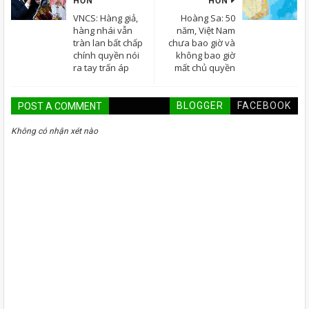
HƠN
HƠN
VNCS: Hàng giả,
Hoàng Sa: 50
hàng nhái vẫn
năm, Việt Nam
tràn lan bất chấp
chưa bao giờ và
chính quyền nói
không bao giờ
ra tay trấn áp
mất chủ quyền
BLOGGER
FACEBOOK
POST A COMMENT
Không có nhận xét nào