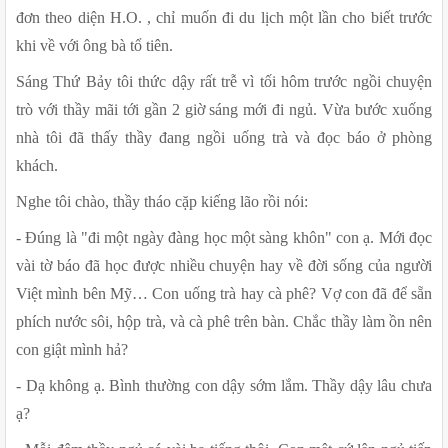
đơn theo diện H.O. , chỉ muốn đi du lịch một lần cho biết trước 
khi về với ông bà tổ tiên.
Sáng Thứ Bảy tôi thức dậy rất trễ vì tối hôm trước ngồi chuyện 
trò với thầy mãi tới gần 2 giờ sáng mới đi ngủ. Vừa bước xuống 
nhà tôi đã thấy thầy đang ngồi uống trà và đọc báo ở phòng 
khách.
Nghe tôi chào, thầy tháo cặp kiếng lão rồi nói:
- Đúng là "đi một ngày đàng học một sàng khôn" con ạ. Mới đọc 
vài tờ báo đã học được nhiều chuyện hay về đời sống của người 
Việt mình bên Mỹ… Con uống trà hay cà phê? Vợ con đã để sẵn 
phích nước sôi, hộp trà, và cà phê trên bàn. Chắc thầy làm ồn nên 
con giật mình hả?
- Dạ không ạ. Bình thường con dậy sớm lắm. Thầy dậy lâu chưa 
ạ?