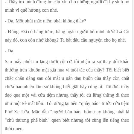
- Thầy trò mình đứng im cầu xin cho những người đã hy sinh bỏ 
mình vì quê hương con nhé.
- Dạ. Một phút mặc niệm phải không thầy?
- Đúng. Đã có hàng trăm, hàng ngàn người bỏ mình dưới Lá Cờ 
này đó, con còn nhớ không? Ta bắt đầu cầu nguyện cho họ nhé.
- Dạ.
Sau mấy phút im lặng dưới cột cờ, tôi nhận ra sự thay đổi khác 
thường trên khuôn mặt già nua vì tuổi tác của thầy? Tôi biết biết 
chắc chắn đằng sau đôi mắt u uẩn đau buồn của thầy còn chất 
chứa bao nhiêu tâm sự không biết giãi bày cùng ai. Tôi đưa thầy 
dạo qua một vài cửa tiệm nhưng thầy tôi cứ lững thững đi theo 
như một kẻ mất hồn! Tôi dừng lại bên "quầy báo" trước cửa tiệm 
Phở Xe Lửa. Mặc dầu "người bán báo" hôm nay không phải là 
"chú thương phế binh" quen biết nhưng tôi cũng lên tiếng theo 
thói quen: