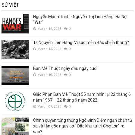
SỬ VIỆT
Nguyễn Mạnh Trinh - Nguyễn Thị Liên Hằng: Hà Nội
"War"
March 14, 2026
0
Ts Nguyễn Liên Hằng: Vì sao miền Bắc chiến thắng?
March 14, 2026
0
Ban Mê Thuột ngày đầu ngày cuối
March 10, 2026
0
Giáo Phận Ban Mê Thuột 55 năm nhìn lại 22 tháng 6
năm 1967 – 22 tháng 6 năm 2022
March 07, 2026
0
Chính quyền tổng thống Ngô Đình Diệm ngăn chận từ
xa và tận gốc nguy cơ “ Đặc khu tự trị Chợ Lớn” ra
sao?