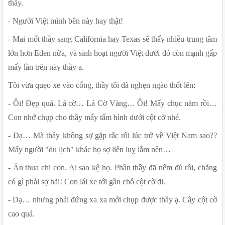
thầy.
- Người Việt mình bên này hay thật!
- Mai mốt thầy sang California hay Texas sẽ thấy nhiều trung tâm 
lớn hơn Eden nữa, và sinh hoạt người Việt dưới đó còn mạnh gấp 
mấy lần trên này thầy ạ.
Tôi vừa quẹo xe vào cổng, thầy tôi đã nghẹn ngào thốt lên:
- Ôi! Đẹp quá. Lá cờ… Lá Cờ Vàng… Ôi! Mấy chục năm rồi… 
Con nhớ chụp cho thầy mấy tấm hình dưới cột cờ nhé.
- Dạ… Mà thầy không sợ gặp rắc rối lúc trở về Việt Nam sao?? 
Mấy người "du lịch" khác họ sợ liên luỵ lắm nên…
- Ăn thua chi con. Ai sao kệ họ. Phần thầy đã nếm đủ rồi, chẳng 
có gì phải sợ hãi! Con lái xe tới gần chỗ cột cờ đi.
- Dạ… nhưng phải đứng xa xa mới chụp được thầy ạ. Cây cột cờ 
cao quá.