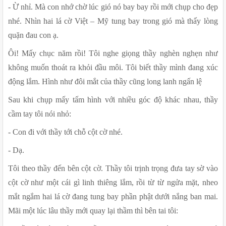
- Ừ nhỉ. Mà con nhớ chờ lúc gió nó bay bay rồi mới chụp cho đẹp 
nhé. Nhìn hai lá cờ Việt – Mỹ tung bay trong gió mà thấy lòng 
quặn đau con ạ.
Ôi! Mấy chục năm rồi! Tôi nghe giọng thầy nghèn nghẹn như 
không muốn thoát ra khỏi đầu môi. Tôi biết thầy mình đang xúc 
động lắm. Hình như đôi mắt của thầy cũng long lanh ngấn lệ
Sau khi chụp mấy tấm hình với nhiều góc độ khác nhau, thầy 
cầm tay tôi nói nhỏ:
- Con đi với thầy tới chỗ cột cờ nhé.
- Dạ.
Tôi theo thầy đến bên cột cờ. Thầy tôi trịnh trọng đưa tay sờ vào 
cột cờ như một cái gì linh thiêng lắm, rồi từ từ ngửa mặt, nheo 
mắt ngắm hai lá cờ đang tung bay phần phật dưới nắng ban mai. 
Mãi một lúc lâu thầy mới quay lại thầm thì bên tai tôi: