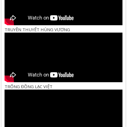
TRUYỀN THUYẾT HÙNG VƯƠNG
TRỐNG ĐỒNG LẠC VIỆT