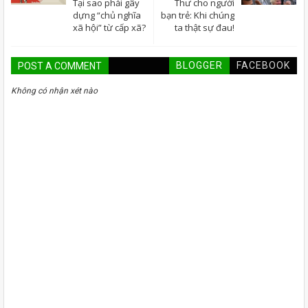
Tại sao phải gây
Thư cho người
dựng “chủ nghĩa
bạn trẻ: Khi chúng
xã hội” từ cấp xã?
ta thật sự đau!
BLOGGER
FACEBOOK
POST A COMMENT
Không có nhận xét nào