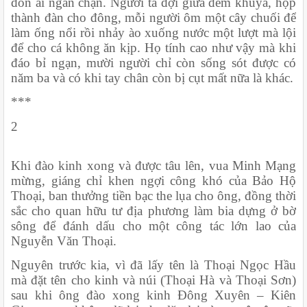
đồn ải ngăn chặn. Người ta đợi giữa đêm khuya, họp 
thành đàn cho đông, mỗi người ôm một cây chuối để 
làm ống nổi rồi nhảy ào xuống nước một lượt mà lội 
để cho cá không ăn kịp. Họ tính cao như vậy mà khi 
đáo bỉ ngạn, mười người chỉ còn sống sót được có 
năm ba và có khi tay chân còn bị cụt mất nữa là khác.
***
2
Khi đào kinh xong và được tâu lên, vua Minh Mạng 
mừng, giáng chỉ khen ngợi công khó của Bảo Hộ 
Thoại, ban thưởng tiền bạc the lụa cho ông, đồng thời 
sắc cho quan hữu tư địa phương làm bia dựng ở bờ 
sông để đánh dấu cho một công tác lớn lao của 
Nguyễn Văn Thoại.
Nguyên trước kia, vì đã lấy tên là Thoại Ngọc Hầu 
mà đặt tên cho kinh và núi (Thoại Hà và Thoại Sơn) 
sau khi ông đào xong kinh Đông Xuyên – Kiên 