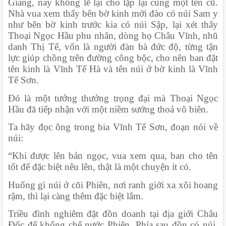
Giang, nay không lẽ lại cho lặp lại cùng một tên cũ. 
Nhà vua xem thấy bên bờ kinh mới đào có núi Sam y 
như bên bờ kinh trước kia có núi Sập, lại xét thấy 
Thoại Ngọc Hầu phu nhân, dòng họ Châu Vĩnh, nhũ 
danh Thị Tế, vốn là người đàn bà đức độ, từng tận 
lực giúp chồng trên đường công bộc, cho nên ban đặt 
tên kinh là Vĩnh Tế Hà và tên núi ở bờ kinh là Vĩnh 
Tế Sơn.
Đó là một tưởng thưởng trọng đại mà Thoại Ngọc 
Hầu đã tiếp nhận với một niềm sướng thoả vô biên.
Ta hãy đọc ông trong bia Vĩnh Tế Sơn, đoạn nói về 
núi:
“Khi được lên bản ngọc, vua xem qua, ban cho tên 
tốt để đặc biệt nêu lên, thật là một chuyện ít có.
Huống gì núi ở cõi Phiên, nơi ranh giới xa xôi hoang 
rậm, thì lại càng thêm đặc biệt lắm.
Triều đình nghiêm đặt đồn doanh tại địa giới Châu 
Đốc để khống chế nước Phiên. Phía sau đồn có núi, 