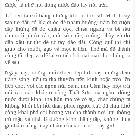
được, là nhờ nơi dòng nước đào tay nói trên.
Tổ tiên ta chỉ bằng những khí cụ thô sơ: Một ít cây 
sào tre đầu có lửa đuốc để nhắm hướng; năm ba cuộn 
dây thừng để đo chiều dọc, chiều ngang va bề sâu 
cho mỗi phiên xâu; một số cuốc, xuổng, chày vồ do 
dân xâu tự túc để tự tay đào đất. Công quĩ thì chỉ 
giúp cho muối, gạo và một ít tiền. Thế mà đã thành 
công tốt đẹp và để lại sự tiện lợi mãi mãi cho chúng ta 
về sau.
Ngày nay, những buổi chiều đẹp trời hay những đêm 
trăng sáng, nếu ta thả thuyền trên kinh hoặc trèo lên 
trên chót vót các ngọn núi Sam, núi Cấm hay một trái 
núi cao nào khác ở vùng Thất Sơn mà ngắm dòng 
nước dưới kinh, thả hồn mơ về cố sự, chắc chúng ta 
không khỏi bồi hồi thán phục người xưa đã chịu khổ 
công khai phá cõi hoang vu cho thành nơi lưu thông 
trù mật, và nhất là đường kinh thẳng tắp, không thua 
gì nhắm bằng máy nhắm của khoa học bây giờ…