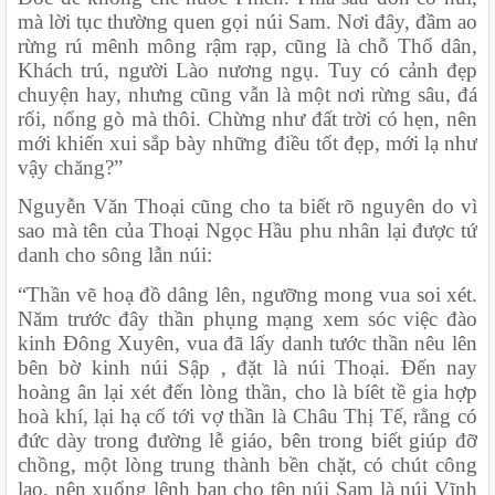
mà lời tục thường quen gọi núi Sam. Nơi đây, đầm ao 
rừng rú mênh mông rậm rạp, cũng là chỗ Thổ dân, 
Khách trú, người Lào nương ngụ. Tuy có cảnh đẹp 
chuyện hay, nhưng cũng vẫn là một nơi rừng sâu, đá 
rối, nổng gò mà thôi. Chừng như đất trời có hẹn, nên 
mới khiến xui sắp bày những điều tốt đẹp, mới lạ như 
vậy chăng?”
Nguyễn Văn Thoại cũng cho ta biết rõ nguyên do vì 
sao mà tên của Thoại Ngọc Hầu phu nhân lại được tứ 
danh cho sông lẫn núi:
“Thần vẽ hoạ đồ dâng lên, ngưỡng mong vua soi xét. 
Năm trước đây thần phụng mạng xem sóc việc đào 
kinh Đông Xuyên, vua đã lấy danh tước thần nêu lên 
bên bờ kinh núi Sập , đặt là núi Thoại. Đến nay 
hoàng ân lại xét đến lòng thần, cho là bíêt tề gia hợp 
hoà khí, lại hạ cố tới vợ thần là Châu Thị Tế, rằng có 
đức dày trong đường lễ giáo, bên trong biết giúp đỡ 
chồng, một lòng trung thành bền chặt, có chút công 
lao, nên xuống lệnh ban cho tên núi Sam là núi Vĩnh 