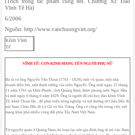
(Trích trong tác phẩm cùng tên. Chương XI: Đào 
Vĩnh Tế Hà)
6/2006
Nguồn: http://www.vanchuongviet.org/
Kênh Vĩnh 
Tế 
VĨNH TẾ: CON KINH MANG TÊN NGƯỜI PHỤ NỮ
Bà là vợ ông Nguyễn Văn Thoại (1761 - 1829), một võ quan, một nhà 
doanh điền lớn, một danh tướng của triều Nguyễn. Ông sinh ngày 25 tháng 
11 năm 1761 tại Diên Phước, tỉnh Quảng Nam, được phong tước Ngọc Hầu 
và mất ngày 6 tháng 6 năm 1829. Ông là người đã chỉ huy đào kênh Vĩnh 
Tế, kênh Thoại Hà... để phát triển nông nghiệp và mở đường từ Châu Đốc đi 
núi Sam, Châu Đốc đi Lò Gò và Sóc Trăng. Ông có công lớn trong việc mở 
mang khai phá nhiều vùng đất phía Tây Nam Việt Nam. 
Từ nguyên quán ở Quảng Nam, do loạn lạc nên gia đình ông di trú vào Nam 