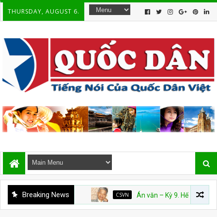
THURSDAY, AUGUST 6.
Breaking News
CSVN
Án văn – Kỳ 9. Hết
CSVN