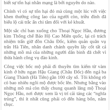
biết sự tổn hại nhân mạng là bởi nguyên do nào.
Chính vì có sự tổn hại đó mà cùng một lúc với việc 
khen thưởng công lao của người còn, triều đình đã 
biểu lộ cái trắc ẩn chi tâm đối với kẻ khuất.
Một sắc chỉ ban xuống cho Thoại Ngọc Hầu, đương 
kim Thống chế Bảo Hộ Cao Miên quốc, lại có trách 
nhiệm trấn giữ đồn Châu Đốc, kiêm quản quân vụ 
trấn Hà Tiên, nhân danh chánh quyền lấy cốt tất cả 
những mồ mả của những người dân binh đã chết vì 
thừa hành công vụ đào kinh.
Công việc bốc mộ phải đi thuyền tìm kiếm từ vàm 
kinh ở hữu ngạn Hậu Giang (Châu Đốc) đến ngả ba 
Giang Thành (Hà Tiên) gần 100 cây số. Tôi không rõ 
có bao nhiêu ngôi mộ được bốc lên. Nhưng bằng vào 
những mồ mả còn thấy chung quanh lăng mộ Thoại 
Ngọc Hầu, nơi được xem là vị trí cải táng các “nghĩa 
trủng”, thì ít nhất cũng phải có đến hàng bốn, năm 
chục.