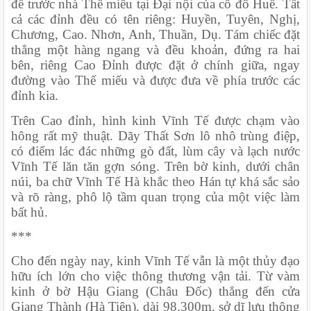
để trước nhà Thế miếu tại Đại nội của cố đô Huế. Tất 
cả các đỉnh đều có tên riêng: Huyền, Tuyên, Nghị, 
Chương, Cao. Nhơn, Anh, Thuần, Dụ. Tám chiếc đặt 
thẳng một hàng ngang và đều khoản, đứng ra hai 
bên, riêng Cao Đỉnh được đặt ở chính giữa, ngay 
đường vào Thế miếu và được đưa về phía trước các 
đỉnh kia.
Trên Cao đỉnh, hình kinh Vĩnh Tế được chạm vào 
hông rất mỹ thuật. Dãy Thất Sơn lô nhô trùng điệp, 
có điểm lác đác những gò đất, lùm cây và lạch nước 
Vĩnh Tế lăn tăn gợn sóng. Trên bờ kinh, dưới chân 
núi, ba chữ Vĩnh Tế Hà khắc theo Hán tự khá sắc sảo 
và rõ ràng, phô lộ tầm quan trọng của một việc làm 
bất hủ.
***
Cho đến ngày nay, kinh Vĩnh Tế vẫn là một thủy đạo 
hữu ích lớn cho việc thông thương vận tải. Từ vàm 
kinh ở bờ Hậu Giang (Châu Đốc) thẳng đến cửa 
Giang Thành (Hà Tiên), dài 98.300m, sở dĩ lưu thông 