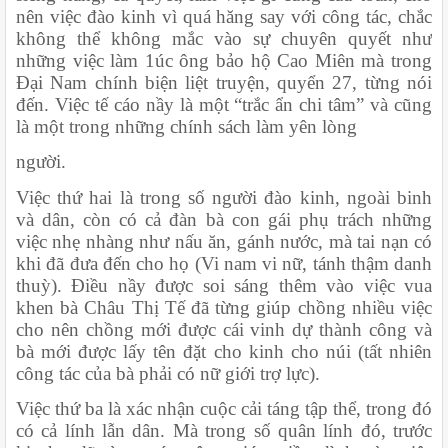
nên việc đào kinh vì quá hăng say với công tác, chắc 
không thể không mắc vào sự chuyên quyết như 
những việc làm 1úc ông bảo hộ Cao Miên mà trong 
Đại Nam chính biện liệt truyện, quyển 27, từng nói 
đến. Việc tế cáo nầy là một “trắc ẩn chi tâm” và cũng 
là một trong những chính sách làm yên lòng
người.
Việc thứ hai là trong số người đào kinh, ngoài binh 
và dân, còn có cả đàn bà con gái phụ trách những 
việc nhẹ nhàng như nấu ăn, gánh nước, mà tai nạn có 
khi đã đưa đến cho họ (Vi nam vi nữ, tánh thậm danh 
thuỳ). Điều nầy được soi sáng thêm vào việc vua 
khen bà Châu Thị Tế đã từng giúp chồng nhiều việc 
cho nên chồng mới được cái vinh dự thành công và 
bà mới được lấy tên đặt cho kinh cho núi (tất nhiên 
công tác của bà phải có nữ giới trợ lực).
Việc thứ ba là xác nhận cuộc cải táng tập thể, trong đó 
có cả lính lẫn dân. Mà trong số quân lính đó, trước 