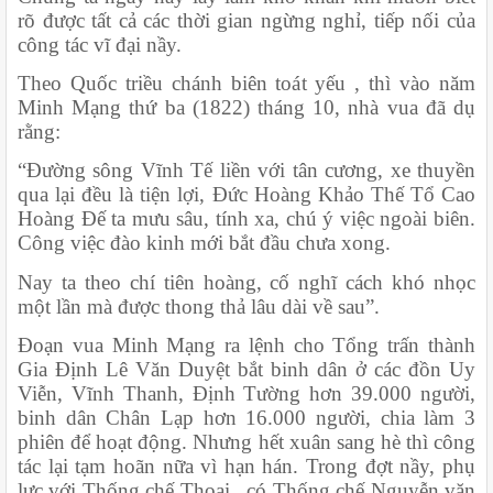
rõ được tất cả các thời gian ngừng nghỉ, tiếp nối của 
công tác vĩ đại nầy.
Theo Quốc triều chánh biên toát yếu , thì vào năm 
Minh Mạng thứ ba (1822) tháng 10, nhà vua đã dụ 
rằng:
“Đường sông Vĩnh Tế liền với tân cương, xe thuyền 
qua lại đều là tiện lợi, Đức Hoàng Khảo Thế Tổ Cao 
Hoàng Đế ta mưu sâu, tính xa, chú ý việc ngoài biên. 
Công việc đào kinh mới bắt đầu chưa xong.
Nay ta theo chí tiên hoàng, cố nghĩ cách khó nhọc 
một lần mà được thong thả lâu dài về sau”.
Đoạn vua Minh Mạng ra lệnh cho Tổng trấn thành 
Gia Định Lê Văn Duyệt bắt binh dân ở các đồn Uy 
Viễn, Vĩnh Thanh, Định Tường hơn 39.000 người, 
binh dân Chân Lạp hơn 16.000 người, chia làm 3 
phiên để hoạt động. Nhưng hết xuân sang hè thì công 
tác lại tạm hoãn nữa vì hạn hán. Trong đợt nầy, phụ 
lực với Thống chế Thoại , có Thống chế Nguyễn văn 