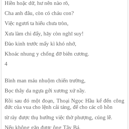
Hiền hoặc dữ, hư nên nào rõ,
Cha anh đâu, còn có cháu con?
Việc ngươi ta hiểu chưa tròn,
Xưa làm chi đấy, hãy còn nghĩ suy!
Đào kinh trước mấy kì khó nhớ,
Khoác nhung y chống đỡ biên cương.
4
Bình man máu nhuộm chiến trường,
Bọc thây da ngựa gởi xương xứ nầy.
Rồi sau đó một đoạn, Thoại Ngọc Hầu kể đến công 
đức của vua cho lệnh cải táng, để cho các cô hồn
từ rày được thụ hưởng việc thờ phượng, cúng lễ.
Nếu không gặp được ông Tây Bá,