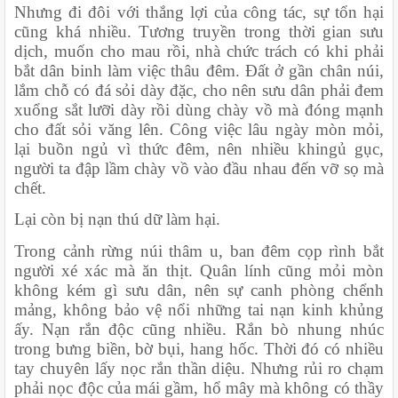
Nhưng đi đôi với thắng lợi của công tác, sự tổn hại 
cũng khá nhiều. Tương truyền trong thời gian sưu 
dịch, muốn cho mau rồi, nhà chức trách có khi phải 
bắt dân binh làm việc thâu đêm. Đất ở gần chân núi, 
lắm chỗ có đá sỏi dày đặc, cho nên sưu dân phải đem 
xuổng sắt lưỡi dày rồi dùng chày vồ mà đóng mạnh 
cho đất sỏi văng lên. Công việc lâu ngày mòn mỏi, 
lại buồn ngủ vì thức đêm, nên nhiều khingủ gục, 
người ta đập lầm chày vồ vào đầu nhau đến vỡ sọ mà 
chết.
Lại còn bị nạn thú dữ làm hại.
Trong cảnh rừng núi thâm u, ban đêm cọp rình bắt 
người xé xác mà ăn thịt. Quân lính cũng mỏi mòn 
không kém gì sưu dân, nên sự canh phòng chểnh 
mảng, không bảo vệ nổi những tai nạn kinh khủng 
ấy. Nạn rắn độc cũng nhiều. Rắn bò nhung nhúc 
trong bưng biền, bờ bụi, hang hốc. Thời đó có nhiều 
tay chuyên lấy nọc rắn thần diệu. Nhưng rủi ro chạm 
phải nọc độc của mái gầm, hổ mây mà không có thầy 