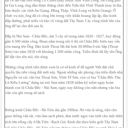
tại cù lao Dài trên sông Cổ Chiên (nay thuộc tỉnh Vĩnh Long. Do công phò 
tá Gia Long, ông dần được thăng chức đến Trấn thủ Vĩnh Thanh (nay là địa 
bàn thuộc các tỉnh An Giang, Đồng Tháp, Vĩnh Long và Kiên Giang). Ở 
chức vụ này, ông đã có công lớn trong việc khẩn hoang lập ấp, đào kinh 
đắp đường, phát triển và bảo vệ vùng đất Tây Nam. Các công trình lớn của 
ông để lại cho đời sau là: 
Đắp lộ Núi Sam - Châu Đốc, dài 5 cây số trong năm 1826 - 1827, huy động 
gần 4.500 nhân công. Đoạn nằm trong nội ô thị xã Châu Đốc hiện nay vẫn 
còn mang tên Ông. Đào kinh Thoại Hà dài hơn 30.000m ở núi Sập (Thoại 
Sơn) vào năm 1818 với khoảng 1.500 nhân công. Triều đình đã lấy tên Ông 
để đặt cho tên núi, tên sông. 
Những công trình trên được xem là cơ sở kinh tế để người Việt đặt chủ 
quyền lâu trên vùng đất mới này. Ngoài những sắc phong của triều đình nhà 
Nguyễn và các văn bia Thoại Sơn, Vĩnh Tế Sơn, còn có bia "Châu Đốc Tân 
Lộ Kiều Lương" dựng tại núi Sam năm 1828 nhằm kỷ niệm ngày hoàn 
thành con lộ Châu Đốc - Núi Sam, ngày nay không còn nữa nhưng văn bia 
văn còn ghi trong sử sách. 
Riêng kinh Châu Đốc - Hà Tiên dài gần 100km. Nó vừa là sông, tiện cho 
giao thông vận tải, vừa làm sạch phèn, đưa nước ngọt vào tưới cho một diện 
tích lớn trồng cấy ở Hà Tiên - Rạch Giá. Kinh dài theo biên giới Tây Nam 
nối liền Châu Đốc - Hà Tiên nối lưu thông sông Châu Đốc ra vịnh Thái Lan, 