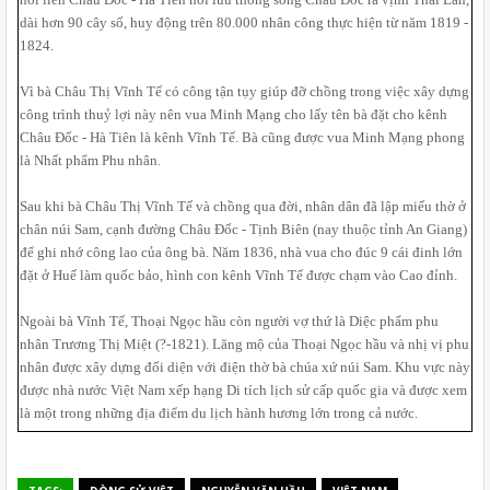
dài hơn 90 cây số, huy động trên 80.000 nhân công thực hiện từ năm 1819 - 
1824. 
Vì bà Châu Thị Vĩnh Tế có công tận tụy giúp đỡ chồng trong việc xây dựng 
công trình thuỷ lợi này nên vua Minh Mạng cho lấy tên bà đặt cho kênh 
Châu Đốc - Hà Tiên là kênh Vĩnh Tế. Bà cũng được vua Minh Mạng phong 
là Nhất phẩm Phu nhân. 
Sau khi bà Châu Thị Vĩnh Tế và chồng qua đời, nhân dân đã lập miếu thờ ở 
chân núi Sam, cạnh đường Châu Đốc - Tịnh Biên (nay thuộc tỉnh An Giang) 
để ghi nhớ công lao của ông bà. Năm 1836, nhà vua cho đúc 9 cái đinh lớn 
đặt ở Huế làm quốc bảo, hình con kênh Vĩnh Tế được chạm vào Cao đỉnh. 
Ngoài bà Vĩnh Tế, Thoại Ngọc hầu còn người vợ thứ là Diệc phẩm phu 
nhân Trương Thị Miệt (?-1821). Lăng mộ của Thoại Ngọc hầu và nhị vị phu 
nhân được xây dựng đối diện với điện thờ bà chúa xứ núi Sam. Khu vực này 
được nhà nước Việt Nam xếp hạng Di tích lịch sử cấp quốc gia và được xem 
là một trong những địa điểm du lịch hành hương lớn trong cả nước.