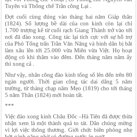
Tuyên và Thống chế Trần công Lại .
Đợt cuối cùng đúng vào tháng hai năm Giáp thân 
(1824). Số lượng bề dài của con kinh còn lại chỉ 
1.700 trượng kể từ cuối rạch Giang Thành trở vào tới 
nơi đã đào xong. Công tác lại tích cực với sự hỗ trợ 
của Phó Tổng trấn Trần Văn Năng và binh dân bị bắt 
làm xâu lên tới 25.000 vừa Miên vừa Việt. Họ hoạt 
động có khi thâm vào đêm. Đến tháng năm năm ấy 
thì xong cả .
Như vậy, nhân công đào kinh tổng số lên đến trên 80 
ngàn người. Thời gian công tác dai dẳng 5 năm 
trường, từ tháng chạp năm Mẹo (1819) cho tới tháng 
5 năm Thân (1824) mới hoàn tất.
***
Việc đào xong kinh Châu Đốc –Hà Tiên đã được thừa 
nhận xem là một thành quả to tát. Dân chúng mừng 
vì lợi việc thông thương. Giới chức biên phòng nhẹ 
bớt gánh nặng nhờ có đường nước án ngữ.