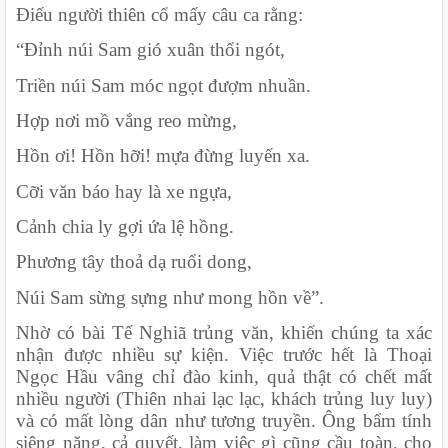
Điếu người thiên cổ mấy câu ca rằng:
“Đỉnh núi Sam gió xuân thổi ngót,
Triền núi Sam móc ngọt đượm nhuần.
Hợp nơi mồ vắng reo mừng,
Hồn ơi! Hồn hỡi! mựa đừng luyến xa.
Cỡi văn báo hay là xe ngựa,
Cảnh chia ly gợi ứa lệ hồng.
Phương tây thoả dạ ruổi dong,
Núi Sam sừng sựng như mong hồn về”.
Nhờ có bài Tế Nghiã trủng văn, khiến chúng ta xác 
nhận được nhiều sự kiện. Việc trước hết là Thoại 
Ngọc Hầu vâng chỉ đào kinh, quả thật có chết mất 
nhiều người (Thiên nhai lạc lạc, khách trủng luy luy) 
và có mất lòng dân như tương truyền. Ông bẩm tính 
siêng năng, cả quyết, làm việc gì cũng cầu toàn, cho 