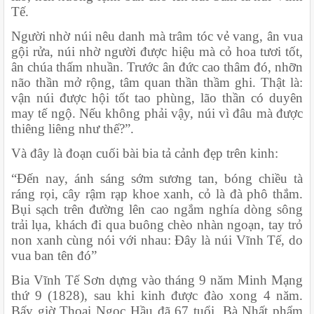
Tế.
Người nhờ núi nêu danh mà trâm tóc vẻ vang, ân vua 
gội rửa, núi nhờ người được hiệu mà cỏ hoa tươi tốt, 
ân chúa thấm nhuần. Trước ân đức cao thâm đó, nhỡn 
não thần mở rộng, tâm quan thần thầm ghi. Thật là: 
vận núi được hội tốt tao phùng, lão thần có duyên 
may tế ngộ. Nếu không phải vậy, núi vì đâu mà được 
thiêng liêng như thế?”.
Và đây là đoạn cuối bài bia tả cảnh đẹp trên kinh:
“Đến nay, ánh sáng sớm sương tan, bóng chiều tà 
ráng rọi, cây rậm rạp khoe xanh, cỏ là đà phô thắm. 
Bụi sạch trên đường lên cao ngắm nghía dòng sông 
trải lụa, khách đi qua buông chèo nhàn ngoạn, tay trỏ 
non xanh cùng nói với nhau: Đây là núi Vĩnh Tế, do 
vua ban tên đó”
Bia Vĩnh Tế Sơn dựng vào tháng 9 năm Minh Mạng 
thứ 9 (1828), sau khi kinh được đào xong 4 năm. 
Bấy giờ Thoại Ngọc Hầu đã 67 tuổi. Bà Nhất phẩm 