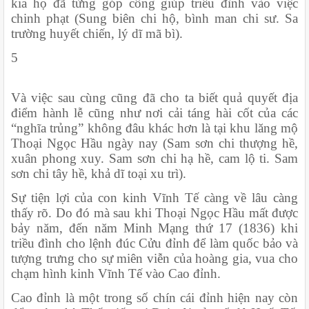
kia họ đã từng góp công giúp triều đình vào việc 
chinh phạt (Sung biên chi hộ, bình man chi sư. Sa 
trường huyết chiến, lý dĩ mã bì).
5
Và việc sau cùng cũng đã cho ta biết quả quyết địa 
điểm hành lễ cũng như nơi cải táng hài cốt của các 
“nghĩa trủng” không đâu khác hơn là tại khu lăng mộ 
Thoại Ngọc Hầu ngày nay (Sam sơn chi thượng hề, 
xuân phong xuy. Sam sơn chi hạ hề, cam lộ ti. Sam 
sơn chi tây hề, khả dĩ toại xu trì).
Sự tiện lợi của con kinh Vĩnh Tế càng về lâu càng 
thấy rõ. Do đó mà sau khi Thoại Ngọc Hầu mất được 
bảy năm, đến năm Minh Mạng thứ 17 (1836) khi 
triều đình cho lệnh đúc Cửu đỉnh để làm quốc bảo và 
tượng trưng cho sự miên viễn của hoàng gia, vua cho 
chạm hình kinh Vĩnh Tế vào Cao đỉnh.
Cao đỉnh là một trong số chín cái đỉnh hiện nay còn 