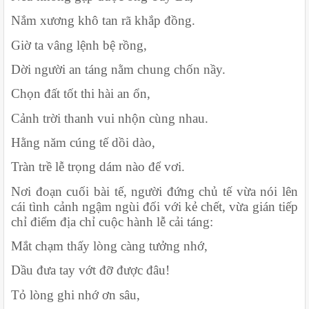
Nắm xương khô tan rã khắp đồng.
Giờ ta vâng lệnh bệ rồng,
Dời người an táng nằm chung chốn nầy.
Chọn đất tốt thi hài an ổn,
Cảnh trời thanh vui nhộn cùng nhau.
Hằng năm cúng tế dồi dào,
Tràn trề lễ trọng dám nào để vơi.
Nơi đoạn cuối bài tế, người đứng chủ tế vừa nói lên 
cái tình cảnh ngậm ngùi đối với kẻ chết, vừa gián tiếp 
chỉ điểm địa chỉ cuộc hành lễ cải táng:
Mắt chạm thấy lòng càng tưởng nhớ,
Dầu đưa tay vớt đỡ được đâu!
Tỏ lòng ghi nhớ ơn sâu,