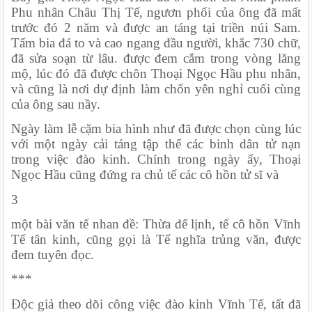
Phu nhân Châu Thị Tế, ngươn phối của ông đã mất 
trước đó 2 năm và được an táng tại triền núi Sam. 
Tấm bia đá to và cao ngang đầu người, khắc 730 chữ, 
đã sửa soạn từ lâu. được đem cắm trong vòng lăng 
mộ, lúc đó đã được chôn Thoại Ngọc Hầu phu nhân, 
và cũng là nơi dự định làm chốn yên nghỉ cuối cùng 
của ông sau nầy.
Ngày làm lễ cặm bia hình như đã được chọn cùng lúc 
với một ngày cải táng tập thể các binh dân tử nạn 
trong việc đào kinh. Chính trong ngày ấy, Thoại 
Ngọc Hầu cũng đứng ra chủ tế các cô hồn tử sĩ và
3
một bài văn tế nhan đề: Thừa đế lịnh, tế cô hồn Vĩnh 
Tế tân kinh, cũng gọi là Tế nghĩa trủng văn, được 
đem tuyên đọc.
***
Độc giả theo dõi công việc đào kinh Vĩnh Tế, tất đã 