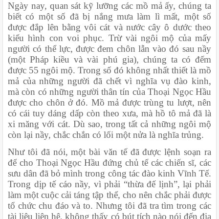
Ngày nay, quan sát kỹ lưỡng các mồ mả ấy, chúng ta 
biết có một số đã bị nắng mưa làm lì mất, một số 
được đắp lên bằng vôi cát và nước cây ô dước theo 
kiểu hình con voi phục. Trừ vài ngôi mộ của mấy 
người có thể lực, được đem chôn lẫn vào đó sau nầy 
(một Pháp kiều và vài phú gia), chúng ta có đếm 
được 55 ngôi mộ. Trong số đó không nhất thiết là mồ 
mả của những người đã chết vì nghĩa vụ đào kinh, 
mà còn có những người thân tín của Thoại Ngọc Hầu 
được cho chôn ở đó. Mồ mả được trùng tu lượt, nên 
có cái tuy dáng dấp còn theo xưa, mà hồ tô mả đã là 
xi măng với cát. Dù sao, trong tất cả những ngôi mộ 
còn lại nầy, chắc chắn có lối một nửa là nghĩa trủng.
Như tôi đã nói, một bài văn tế đã được lệnh soạn ra 
để cho Thoại Ngọc Hầu đứng chủ tế các chiến sĩ, các 
sưu dân đã bỏ mình trong công tác đào kinh Vĩnh Tế. 
Trong dịp tế cáo nầy, vì phải “thừa đế lịnh”, lại phải 
làm một cuộc cải táng tập thể, cho nên chắc phải được 
tổ chức chu đáo và to. Nhưng tôi đã tra tìm trong các 
tài liệu liên hệ, không thấy có bút tích nào nói đến địa 