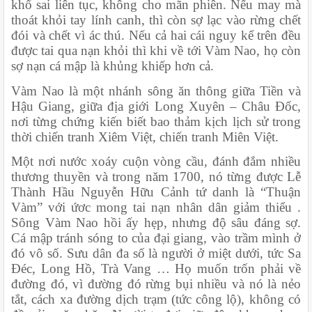
khổ sai liên tục, không cho mãn phiên. Nếu may mà 
thoát khỏi tay lính canh, thì còn sợ lạc vào rừng chết 
đói và chết vì ác thú. Nếu cả hai cái nguy kể trên đều 
được tai qua nạn khỏi thì khi về tới Vàm Nao, họ còn 
sợ nạn cá mập là khủng khiếp hơn cả.
Vàm Nao là một nhánh sông ăn thông giữa Tiền và 
Hậu Giang, giữa địa giới Long Xuyên – Châu Đốc, 
nơi từng chứng kiến biết bao thảm kịch lịch sử trong 
thời chiến tranh Xiêm Việt, chiến tranh Miên Việt.
Một nơi nước xoáy cuộn vòng cầu, đánh đắm nhiều 
thương thuyền và trong năm 1700, nó từng được Lễ 
Thành Hầu Nguyễn Hữu Cảnh tứ danh là “Thuận 
Vàm” với ứơc mong tai nạn nhân dân giảm thiểu . 
Sông Vàm Nao hồi ấy hẹp, nhưng độ sâu đáng sợ. 
Cá mập tránh sóng to của đại giang, vào trầm mình ở 
đó vô số. Sưu dân đa số là người ở miệt dưới, tức Sa 
Đéc, Long Hồ, Trà Vang … Họ muốn trốn phải về 
đường đó, vì đường đó rừng bụi nhiều và nó là nẻo 
tắt, cách xa đường dịch trạm (tức công lộ), không có 