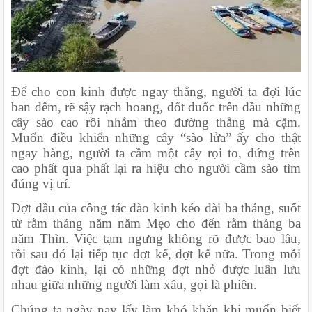
Để cho con kinh được ngay thẳng, người ta đợi lúc 
ban đêm, rẽ sậy rạch hoang, dốt đuốc trên đầu những 
cây sào cao rồi nhắm theo đường thẳng mà cặm. 
Muốn điều khiển những cây “sào lửa” ấy cho thật 
ngay hàng, người ta cầm một cây rọi to, đứng trên 
cao phất qua phất lại ra hiệu cho người cầm sào tìm 
đúng vị trí.
Đợt đầu của công tác đào kinh kéo dài ba tháng, suốt 
từ rằm tháng năm năm Mẹo cho đến rằm tháng ba 
năm Thìn. Việc tạm ngưng không rõ được bao lâu, 
rồi sau đó lại tiếp tục đợt kế, đợt kế nữa. Trong mỗi 
đợt đào kinh, lại có những đợt nhỏ được luân lưu 
nhau giữa những người làm xâu, gọi là phiên.
Chúng ta ngày nay lấy làm khó khăn khi muốn biết 