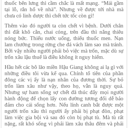
thuốc bên lưng thì cầm chắc là mất mạng. “Mái gầm 
tại lỗ, rắn hổ về nhà”. Nhưng về được tới nhà mà 
chưa có linh dược thì chết tức tốc còn gì!
Thêm vào đó người ta còn chết vì bệnh. Dưới chân 
thì đất khô cằn, chai cóng, trên đầu thì nắng thiêu 
nóng bức. Thiếu nước uống, thiếu thuốc men. Nạn 
lam chướng trong rừng che đá vách làm sao mà tránh. 
Bởi vậy nhiều người phải bỏ việc mà trốn, mặc dù sự 
trốn xâu lậu thuế là điều không ít nguy hiểm.
Hầu hết các bô lão miền Hậu Giang không ai lạ gì với 
những điều tôi vừa kể qua. Chính tổ tiên của phần 
đông các vị ấy là nạn nhân của đương thời. Sự bỏ 
trốn làm xâu như vậy, theo họ, vẫn là nguy quá. 
Nhưng sự ham sống sợ chết đã thúc đẩy mọi người 
hành động để chọn lấy con đường tương đối dễ bảo 
đảm cho cái sống hơn. Nếu lính canh bắt được một 
người trốn xâu thì người ấy phải bị phạt đòn, phạt 
làm việc gia bội và sau đó còn bị phạt tù. Mà tù rất 
nặng, rất khó sống vì phải làm xâu thâu đêm và phải 