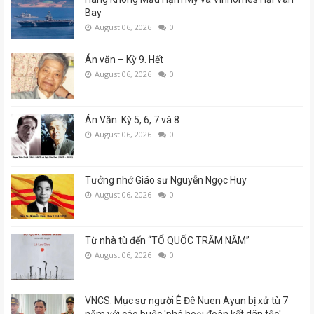
Bay
August 06, 2026
0
Án văn – Kỳ 9. Hết
August 06, 2026
0
Án Văn: Kỳ 5, 6, 7 và 8
August 06, 2026
0
Tưởng nhớ Giáo sư Nguyễn Ngọc Huy
August 06, 2026
0
Từ nhà tù đến “TỔ QUỐC TRĂM NĂM”
August 06, 2026
0
VNCS: Mục sư người Ê Đê Nuen Ayun bị xử tù 7
năm với cáo buộc 'phá hoại đoàn kết dân tộc'