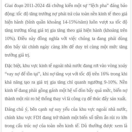
Giai đoạn 2011-2024 đã chứng kiến một sự “lệch pha” đáng báo 
động: tốc độ tăng trưởng nợ phải trả của toàn nền kinh tế theo giá 
hiện hành (bình quân khoảng 14-15%/năm) luôn vượt xa tốc độ 
tăng trưởng tổng giá trị gia tăng theo giá hiện hành (khoảng trên 
10%). Điều này đồng nghĩa với việc chúng ta đang phải dùng 
đòn bẩy tài chính ngày càng lớn để duy trì cùng một mức tăng 
trưởng giá trị.
Đặc biệt, khu vực kinh tế ngoài nhà nước đang rơi vào vòng xoáy 
“vay nợ để tồn tại”, khi nợ tăng vọt với tốc độ trên 16% trong khi 
khả năng tạo ra giá trị gia tăng chỉ quanh ngưỡng 9-10%. Nền 
kinh tế đang phải gồng gánh một hệ số đòn bẩy quá mức, biến nợ 
thành một rủi ro hệ thống thay vì là công cụ để thúc đẩy sản xuất.
Đáng chú ý, bên cạnh sự suy yếu của khu vực ngoài nhà nước, 
chính khu vực FDI đang trở thành một biến số tiềm ẩn rủi ro lớn 
trong cấu trúc nợ của toàn nền kinh tế. Dù thường được xem là 