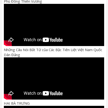
Phù Đổng Thiên Vương
Những Câu Nói Bất Tử của Các Bậc Tiên Liệt Việt Nam Quốc
Dân Đảng
HAI BÀ TRƯNG