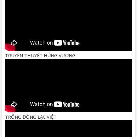
TRUYỀN THUYẾT HÙNG VƯƠNG
TRỐNG ĐỒNG LẠC VIỆT