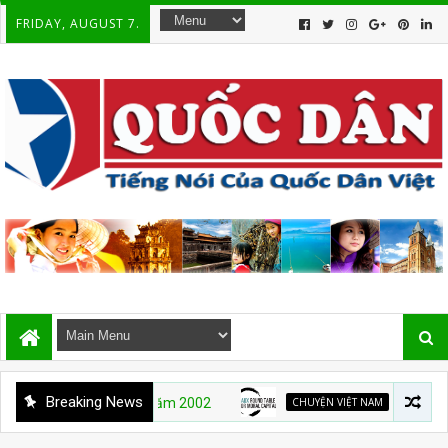
FRIDAY, AUGUST 7.
Breaking News
CHUYỆN VIỆT NAM
Who Is Behind Vietn