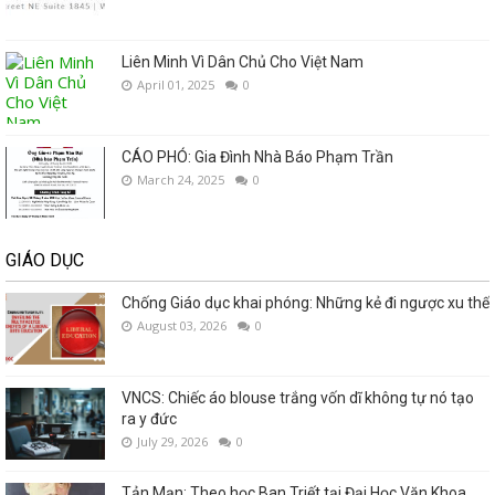
Liên Minh Vì Dân Chủ Cho Việt Nam
April 01, 2025
0
CÁO PHÓ: Gia Đình Nhà Báo Phạm Trần
March 24, 2025
0
GIÁO DỤC
Chống Giáo dục khai phóng: Những kẻ đi ngược xu thế
August 03, 2026
0
VNCS: Chiếc áo blouse trắng vốn dĩ không tự nó tạo
ra y đức
July 29, 2026
0
Tản Mạn: Theo học Ban Triết tại Đại Học Văn Khoa