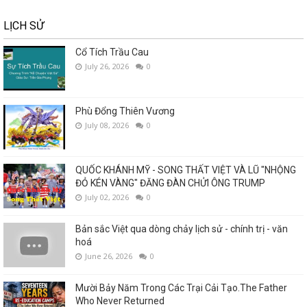
LỊCH SỬ
Cổ Tích Trầu Cau
July 26, 2026
0
Phù Đổng Thiên Vương
July 08, 2026
0
QUỐC KHÁNH MỸ - SONG THẤT VIỆT VÀ LŨ "NHỘNG
ĐỎ KÉN VÀNG" ĐĂNG ĐÀN CHỬI ÔNG TRUMP
July 02, 2026
0
Bản sắc Việt qua dòng chảy lịch sử - chính trị - văn
hoá
June 26, 2026
0
Mười Bảy Năm Trong Các Trại Cải Tạo.The Father
Who Never Returned