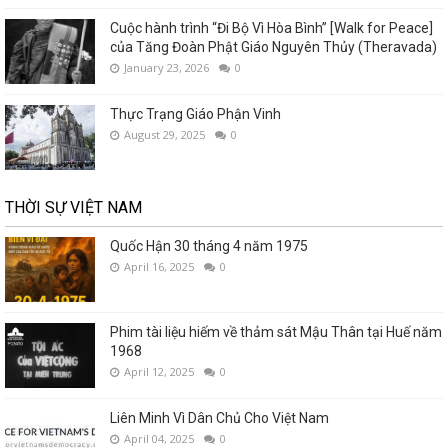
Cuộc hành trình “Đi Bộ Vì Hòa Bình” [Walk for Peace]
của Tăng Đoàn Phật Giáo Nguyên Thủy (Theravada)
January 23, 2026
0
Thực Trạng Giáo Phận Vinh
August 29, 2025
0
THỜI SỰ VIỆT NAM
Quốc Hận 30 tháng 4 năm 1975
April 16, 2025
0
Phim tài liệu hiếm về thảm sát Mậu Thân tại Huế năm
1968
April 12, 2025
0
Liên Minh Vì Dân Chủ Cho Việt Nam
April 04, 2025
0