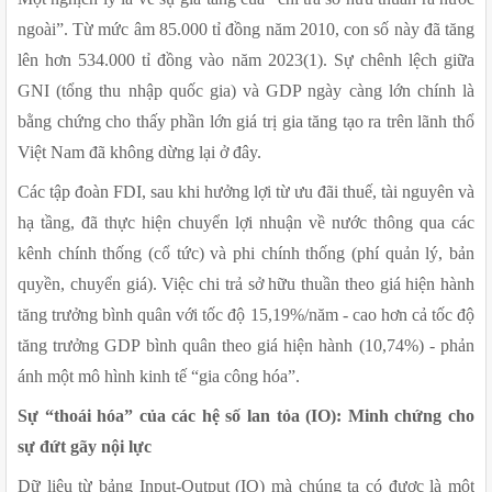
ngoài”. Từ mức âm 85.000 tỉ đồng năm 2010, con số này đã tăng 
lên hơn 534.000 tỉ đồng vào năm 2023(1). Sự chênh lệch giữa 
GNI (tổng thu nhập quốc gia) và GDP ngày càng lớn chính là 
bằng chứng cho thấy phần lớn giá trị gia tăng tạo ra trên lãnh thổ 
Việt Nam đã không dừng lại ở đây.
Các tập đoàn FDI, sau khi hưởng lợi từ ưu đãi thuế, tài nguyên và 
hạ tầng, đã thực hiện chuyển lợi nhuận về nước thông qua các 
kênh chính thống (cổ tức) và phi chính thống (phí quản lý, bản 
quyền, chuyển giá). Việc chi trả sở hữu thuần theo giá hiện hành 
tăng trưởng bình quân với tốc độ 15,19%/năm - cao hơn cả tốc độ 
tăng trưởng GDP bình quân theo giá hiện hành (10,74%) - phản 
ánh một mô hình kinh tế “gia công hóa”.
Sự “thoái hóa” của các hệ số lan tỏa (IO): Minh chứng cho 
sự đứt gãy nội lực
Dữ liệu từ bảng Input-Output (IO) mà chúng ta có được là một 