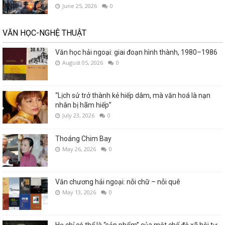
June 25, 2026
0
VĂN HỌC-NGHỆ THUẬT
Văn học hải ngoại: giai đoạn hình thành, 1980–1986
August 05, 2026
0
“Lịch sử trở thành kẻ hiếp dâm, mà văn hoá là nạn
nhân bị hãm hiếp”
July 23, 2026
0
Thoáng Chim Bay
May 26, 2026
0
Văn chương hải ngoại: nỗi chữ – nỗi quê
May 13, 2026
0
Họ chỉ có thể là “sản phẩm” của một chế độ xã hội tự