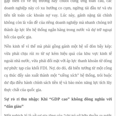
gặp biến cố về thị trường hay chuỗi cung ứng toàn cầu, các 
doanh nghiệp này có xu hướng co cụm, ngừng tái đầu tư và ưu 
tiên tất toán các khoản nợ vay. Lúc này, gánh nặng tài chính 
không còn là vấn đề của riêng doanh nghiệp mà nhanh chóng trở 
thành áp lực lên hệ thống ngân hàng trong nước và dự trữ ngoại 
hối của quốc gia.
Nền kinh tế vì thế mà phải gồng gánh một hệ số đòn bẩy kép: 
vừa phải chịu rủi ro từ sự kém hiệu quả của khu vực kinh tế 
ngoài nhà nước, vừa phải đối mặt với áp lực thanh khoản từ dòng 
nợ phức tạp của khối FDI. Nợ, do đó, đã biến tướng từ một công 
cụ thúc đẩy sản xuất thành một “xiềng xích” hệ thống, trói buộc 
dư địa điều hành chính sách tiền tệ và bào mòn năng lực tích lũy 
thực chất của quốc gia.
Sự rò rỉ thu nhập: Khi “GDP cao” không đồng nghĩa với 
“dân giàu”
Một nghịch lý là về sự gia tăng của “chi trả sở hữu thuần ra nước 