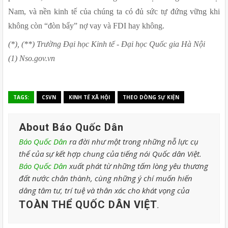
Nam, và nền kinh tế của chúng ta có đủ sức tự đứng vững khi 
không còn “đòn bẩy” nợ vay và FDI hay không.
(*), (**) Trường Đại học Kinh tế - Đại học Quốc gia Hà Nội
(1) Nso.gov.vn
TAGS:
CSVN
KINH TẾ XÃ HỘI
THEO DÒNG SỰ KIỆN
About Báo Quốc Dân
Báo Quốc Dân
ra đời như một trong những nỗ lực cụ
thể của sự kết hợp chung của tiếng nói Quốc dân Việt.
Báo Quốc Dân
xuất phát từ những tấm lòng yêu thương
đất nước chân thành, cùng những ý chí muốn hiến
dâng tâm tư, trí tuệ và thân xác cho khát vọng của
TOÀN THỂ QUỐC DÂN VIỆT
.