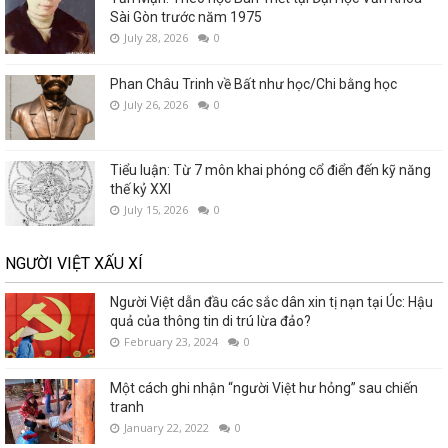
Sài Gòn trước năm 1975
July 28, 2026
0
Phan Châu Trinh về Bất như học/Chi bằng học
July 26, 2026
0
Tiểu luận: Từ 7 môn khai phóng cổ điển đến kỹ năng
thế kỷ XXI
July 15, 2026
0
NGƯỜI VIỆT XẤU XÍ
Người Việt dẫn đầu các sắc dân xin tị nạn tại Úc: Hậu
quả của thông tin di trú lừa đảo?
February 23, 2024
0
Một cách ghi nhận “người Việt hư hỏng” sau chiến
tranh
January 22, 2022
0