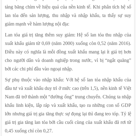
tảng băng chìm về hiệu quả của nền kinh tế. Khi phân tích hệ số 
lan tỏa đến sản lượng, thu nhập và nhập khẩu, ta thấy sự suy 
giảm mạnh về hàm lượng nội địa:
Lan tỏa giá trị tăng thêm suy giảm: Hệ số lan tỏa thu nhập của 
xuất khẩu giảm từ 0,69 (năm 2000) xuống còn 0,52 (năm 2016). 
Điều này có nghĩa là mỗi đồng xuất khẩu mang lại ít giá trị hơn 
cho người dân và doanh nghiệp trong nước, vì bị “ngắt quãng” 
bởi các chi phí đầu vào ngoại nhập.
Sự phụ thuộc vào nhập khẩu: Với hệ số lan tỏa nhập khẩu của 
đầu tư và xuất khẩu duy trì ở mức cao (trên 1,5), nền kinh tế Việt 
Nam đã trở thành một “đường ống” trung chuyển. Chúng ta nhập 
khẩu linh kiện, lắp ráp và xuất khẩu, tạo ra những con số GDP 
lớn nhưng giá trị gia tăng thực sự đọng lại thì đang teo tóp. Tỷ lệ 
giá trị gia tăng lan tỏa bởi cầu cuối cùng của xuất khẩu đã rơi từ 
0,45 xuống chỉ còn 0,27.