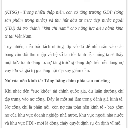
(KTSG) - Trong nhiều thập niên, con số tăng trưởng GDP (tổng 
sản phẩm trong nước) và thu hút đầu tư trực tiếp nước ngoài 
(FDI) đã trở thành “kim chỉ nam” cho năng lực điều hành kinh 
tế tại Việt Nam.
Tuy nhiên, nếu bóc tách những lớp vỏ đó để nhìn sâu vào các 
bảng cân đối thu nhập và hệ số lan tỏa kinh tế, chúng ta sẽ thấy 
một bức tranh đáng lo: sự tăng trưởng đang dựa trên nền tảng nợ 
vay lớn và giá trị gia tăng nội địa suy giảm dần.
Nợ của nền kinh tế: Tảng băng chìm phía sau nợ công
Khi nhắc đến “sức khỏe” tài chính quốc gia, dư luận thường chỉ 
tập trung vào nợ công. Đây là một sai lầm trong đánh giá kinh tế. 
Nợ công chỉ là phần nổi, còn nợ của toàn nền kinh tế - bao gồm 
nợ của khu vực doanh nghiệp nhà nước, khu vực ngoài nhà nước 
và khu vực FDI - mới là dòng chảy quyết định sự ổn định vĩ mô.