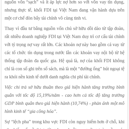
nguồn vốn “sạch” và ít áp lực nợ hơn so với vốn vay tín dụng, 
nhưng thực tế, khối FDI tại Việt Nam đang vận hành dựa trên 
một cơ chế đòn bẩy tài chính vô cùng tinh vi.
Thay vì đầu tư bằng nguồn vốn chủ sở hữu dồi dào từ tập đoàn, 
rất nhiều doanh nghiệp FDI tại Việt Nam duy trì cơ cấu tài chính 
với tỷ trọng nợ vay rất lớn. Các khoản nợ này bao gồm cả vay từ 
các tổ chức tín dụng trong nước lẫn các khoản vay nội bộ từ hệ 
thống tập đoàn đa quốc gia. Hệ quả là, nợ của khối FDI không 
chỉ là con số ghi trên sổ sách, mà là một “đường ống” hút ngoại tệ 
ra khỏi nền kinh tế dưới danh nghĩa chi phí tài chính.
Việc chi trả sở hữu thuần theo giá hiện hành tăng trưởng bình 
quân với tốc độ 15,19%/năm - cao hơn cả tốc độ tăng trưởng 
GDP bình quân theo giá hiện hành (10,74%) - phản ánh một mô 
hình kinh tế “gia công hóa”.
Sự “lệch pha” trong khu vực FDI còn nguy hiểm hơn ở chỗ, khi 