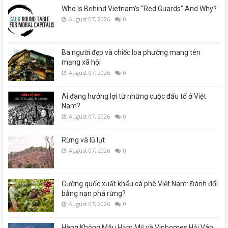
Who Is Behind Vietnam’s “Red Guards” And Why?
August 07, 2026
0
Ba người đẹp và chiếc loa phường mang tên
mạng xã hội
August 07, 2026
0
Ai đang hưởng lợi từ những cuộc đấu tố ở Việt
Nam?
August 07, 2026
0
Rừng và lũ lụt
August 07, 2026
0
Cường quốc xuất khẩu cà phê Việt Nam: Đánh đổi
bằng nạn phá rừng?
August 07, 2026
0
Hàng Không Mẫu Hạm Mỹ và Vinhomes Hải Vân