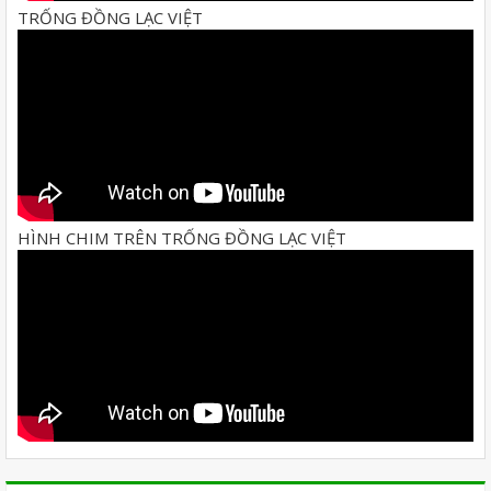
TRỐNG ĐỒNG LẠC VIỆT
HÌNH CHIM TRÊN TRỐNG ĐỒNG LẠC VIỆT