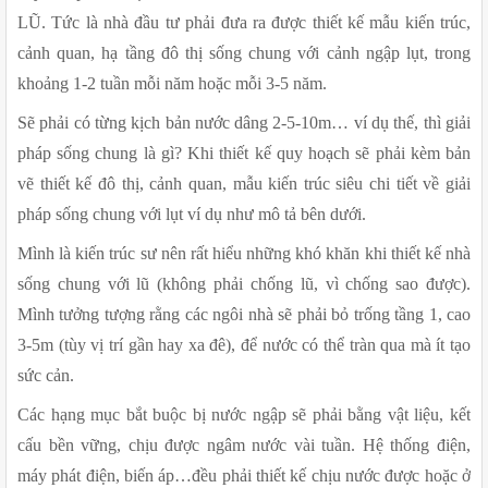
LŨ. Tức là nhà đầu tư phải đưa ra được thiết kế mẫu kiến trúc, 
cảnh quan, hạ tầng đô thị sống chung với cảnh ngập lụt, trong 
khoảng 1-2 tuần mỗi năm hoặc mỗi 3-5 năm.
Sẽ phải có từng kịch bản nước dâng 2-5-10m… ví dụ thế, thì giải 
pháp sống chung là gì? Khi thiết kế quy hoạch sẽ phải kèm bản 
vẽ thiết kế đô thị, cảnh quan, mẫu kiến trúc siêu chi tiết về giải 
pháp sống chung với lụt ví dụ như mô tả bên dưới.
Mình là kiến trúc sư nên rất hiểu những khó khăn khi thiết kế nhà 
sống chung với lũ (không phải chống lũ, vì chống sao được). 
Mình tưởng tượng rằng các ngôi nhà sẽ phải bỏ trống tầng 1, cao 
3-5m (tùy vị trí gần hay xa đê), để nước có thể tràn qua mà ít tạo 
sức cản.
Các hạng mục bắt buộc bị nước ngập sẽ phải bằng vật liệu, kết 
cấu bền vững, chịu được ngâm nước vài tuần. Hệ thống điện, 
máy phát điện, biến áp…đều phải thiết kế chịu nước được hoặc ở 