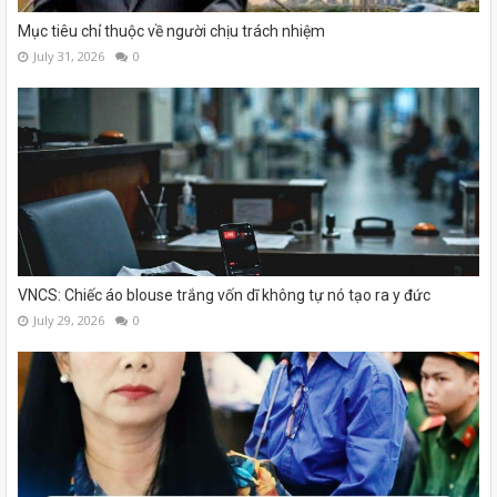
Mục tiêu chỉ thuộc về người chịu trách nhiệm
July 31, 2026
0
VNCS: Chiếc áo blouse trắng vốn dĩ không tự nó tạo ra y đức
July 29, 2026
0