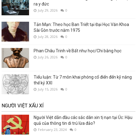
ra y đức
July 29, 2026
0
Tản Mạn: Theo học Ban Triết tại Đại Học Văn Khoa
Sài Gòn trước năm 1975
July 28, 2026
0
Phan Châu Trinh về Bất như học/Chi bằng học
July 26, 2026
0
Tiểu luận: Từ 7 môn khai phóng cổ điển đến kỹ năng
thế kỷ XXI
July 15, 2026
0
NGƯỜI VIỆT XẤU XÍ
Người Việt dẫn đầu các sắc dân xin tị nạn tại Úc: Hậu
quả của thông tin di trú lừa đảo?
February 23, 2024
0