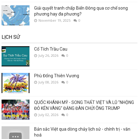
Giải quyết tranh chấp Biển Đông qua cơ chế song
phương hay đa phương?
November 19, 2025
0
LỊCH SỬ
Cổ Tích Trầu Cau
July 26, 2026
0
Phù Đổng Thiên Vương
July 08, 2026
0
QUỐC KHÁNH MỸ - SONG THẤT VIỆT VÀ LŨ "NHỘNG
ĐỎ KÉN VÀNG" ĐĂNG ĐÀN CHỬI ÔNG TRUMP
July 02, 2026
0
Bản sắc Việt qua dòng chảy lịch sử - chính trị - văn
hoá