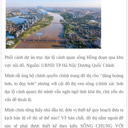
Phối cảnh dự án trục đại lộ cảnh quan sông Hồng đoạn qua khu 
vực nội đô. Nguồn: UBND TP Hà Nội/ Dương Quốc Chính
Mình rất ủng hộ chính quyền chỉnh trang đô thị cho “đàng hoàng 
hơn, to đẹp hơn” nhưng với cái đô thị ven sông (chính xác hơn 
đại lộ cảnh quan) thì mình vẫn nghi ngờ tính khả thi, chủ yếu do 
vấn đề thoát lũ.
Mình chưa từng thấy nhà đầu tư, đơn vị thiết kế quy hoạch đưa ra 
kịch bản lũ về thì sẽ thế nào? Về bản chất, đô thị nằm ngoài đê 
này sẽ phải được thiết kế theo kiểu SỐNG CHUNG VỚI 