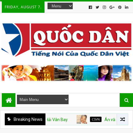
FRIDAY, AUGUST 7.
Breaking News
CSVN
Án văn – Kỳ 9. Hết