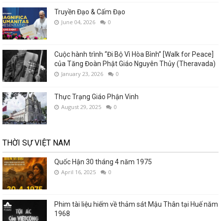
Truyền Đạo & Cấm Đạo
June 04, 2026
0
Cuộc hành trình “Đi Bộ Vì Hòa Bình” [Walk for Peace]
của Tăng Đoàn Phật Giáo Nguyên Thủy (Theravada)
January 23, 2026
0
Thực Trạng Giáo Phận Vinh
August 29, 2025
0
THỜI SỰ VIỆT NAM
Quốc Hận 30 tháng 4 năm 1975
April 16, 2025
0
Phim tài liệu hiếm về thảm sát Mậu Thân tại Huế năm
1968