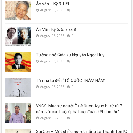
Án văn – Kỳ 9. Hết
August 06, 2026
0
Án Văn: Kỳ 5, 6, 7 và 8
August 06, 2026
0
Tưởng nhớ Giáo sư Nguyễn Ngọc Huy
August 06, 2026
0
Từ nhà tù đến “TỔ QUỐC TRĂM NĂM”
August 06, 2026
0
VNCS: Mục sư người Ê Đê Nuen Ayun bị xử tù 7
năm với cáo buộc 'phá hoại đoàn kết dân tộc'
August 06, 2026
0
Sài Gòn – Một chiều ngược nắng Lê Thánh Tôn Kỳ