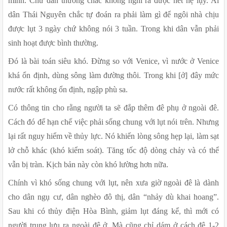
mình. Chứ dân thường chắc không nghĩ ra được hết hệ lụy. Ai 
dân Thái Nguyên chắc tự đoán ra phải làm gì để ngôi nhà chịu 
được lụt 3 ngày chứ không nói 3 tuần. Trong khi dân vẫn phải 
sinh hoạt được bình thường.
Đó là bài toán siêu khó. Đừng so với Venice, vì nước ở Venice 
khá ổn định, dùng sông làm đường thôi. Trong khi [ở] đây mức 
nước rất không ổn định, ngập phù sa.
Có thông tin cho rằng người ta sẽ đắp thêm đê phụ ở ngoài đê. 
Cách đó để hạn chế việc phải sống chung với lụt nói trên. Nhưng 
lại rất nguy hiểm về thủy lực. Nó khiến lòng sông hẹp lại, làm sạt 
lở chỗ khác (khó kiểm soát). Tăng tốc độ dòng chảy và có thể 
vẫn bị tràn. Kịch bản này còn khó lường hơn nữa.
Chính vì khó sống chung với lụt, nên xưa giờ ngoài đê là dành 
cho dân ngụ cư, dân nghèo đô thị, dân “nhảy dù khai hoang”. 
Sau khi có thủy điện Hòa Bình, giảm lụt đáng kể, thì mới có 
người trung lưu ra ngoài đê ở. Mà cũng chỉ dám ở cách đê 1-2 