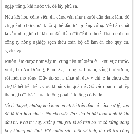
ngập trắng, khi nước về, để lấy phù sa.
Nếu kết hợp công viên thì cũng vẫn như người dân đang làm, để 
chụp ảnh chơi chơi, không thể đầu tư hạ tầng cứng. Về bản chất 
là vẫn như giờ, chỉ là cho đấu thầu đất để thu thuế. Thậm chí cho 
công ty nông nghiệp sạch thầu toàn bộ để làm ăn cho quy củ, 
sạch đẹp.
Muốn làm được như vậy thì cũng nên thí điểm ở 1 khu vực trước, 
ví dụ bãi An Dương, Phúc Xá, trong 5-10 năm, sống thử với lũ, 
rồi mới mở rộng. Đây úp sọt 1 phát rất duy ý chí, e là chưa đến 
chợ là hết tiền tiêu. Cực khoái sớm quá mà. Số các doanh nghiệp 
tham gia đã bỏ 1 nửa, không phải là không có lý do.
Về lý thuyết, những khó khăn mình kể trên đều có cách xử lý, vấn 
đề là tốn bao nhiêu tiền cho việc đó? Đó là bài toán kinh tế khi 
đầu tư. Khả thi hay không chủ yếu là số tiền bỏ ra có xứng đáng 
hay không mà thôi. VN muốn sản xuất vệ tinh, tàu vũ trụ cũng 