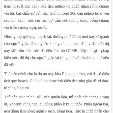
trăm m (đất còn cao). Mà dân nghèo họ chấp nhận sống chung 
với lụt, bất chấp sự bất tiện. Giống trong SG, dân nghèo họ ở ven 
các con kênh, nhà sàn tạm bợ, cắm cột xuống sông. Sống chung 
với triều cường ngập nước.
Nhưng bây giờ quy hoạch lại, dường như đô thị mới này sẽ giành 
cho người giàu. Dân nghèo không có tiền mua đâu, vì làm đô thị 
này siêu tốn kém nhất là tiền đền bù GPMB. Vậy thì giải pháp 
kiến trúc, đô thị cho người giàu lại càng khó và tốn kém, như trên 
đã viết.
Thế nên mình cho là dự án này khá là hoang tưởng với đa số diện 
tích quy hoạch. Chỉ khả thi được với diện tích nhỏ gần đê vì thực 
tế cũng ít lụt tới.
Thế nên theo mình, nếu vẫn muốn làm, thì phải bớt hoang tưởng 
đi, khoanh vùng hẹp lại, dùng phần ít bị lụt thôi. Phần ngoài bãi, 
nên dùng làm nông nghiệp sạch, trồng hoa…tức là chấp nhận cho 