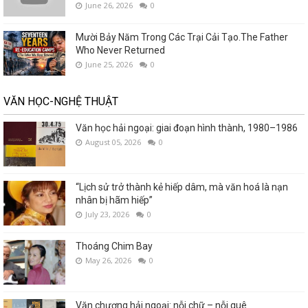
June 26, 2026
0
Mười Bảy Năm Trong Các Trại Cải Tạo.The Father
Who Never Returned
June 25, 2026
0
VĂN HỌC-NGHỆ THUẬT
Văn học hải ngoại: giai đoạn hình thành, 1980–1986
August 05, 2026
0
“Lịch sử trở thành kẻ hiếp dâm, mà văn hoá là nạn
nhân bị hãm hiếp”
July 23, 2026
0
Thoáng Chim Bay
May 26, 2026
0
Văn chương hải ngoại: nỗi chữ – nỗi quê