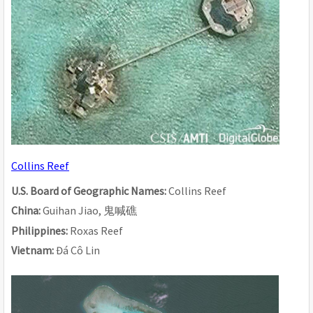
Collins Reef
U.S. Board of Geographic Names: 
Collins Reef
China: 
Guihan Jiao, 
鬼喊礁
Philippines: 
Roxas Reef
Vietnam: 
Đá Cô Lin