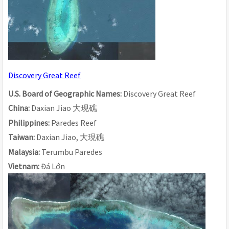
Discovery Great Reef
U.S. Board of Geographic Names: 
Discovery Great Reef
China: 
Daxian Jiao 
大
现
礁
Philippines: 
Paredes Reef
Taiwan: 
Daxian Jiao, 
大現礁
Malaysia: 
Terumbu Paredes
Vietnam: 
Đá Lớn