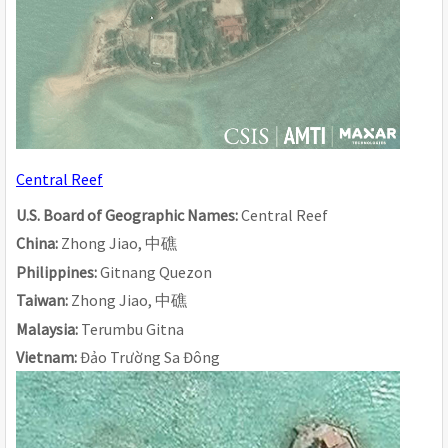
Central Reef
U.S. Board of Geographic Names: 
Central Reef
China: 
Zhong Jiao, 
中礁
Philippines: 
Gitnang Quezon
Taiwan: 
Zhong Jiao, 
中礁
Malaysia: 
Terumbu Gitna
Vietnam: 
Đảo Trường Sa Đông