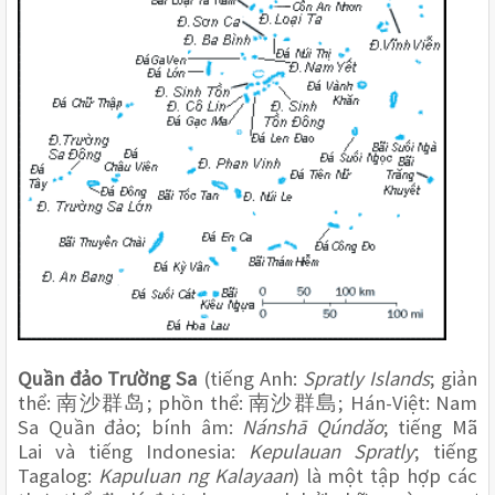
Quần đảo Trường Sa
 (tiếng Anh: 
Spratly Islands
; giản 
thể: 
; phồn thể: 
; Hán-Việt: Nam 
南沙群
岛
南沙群島
Sa Quần đảo; bính âm: 
Nánshā Qúndǎo
; tiếng Mã 
Lai và tiếng Indonesia: 
Kepulauan Spratly
; tiếng 
Tagalog: 
Kapuluan ng Kalayaan
) là một tập hợp các 