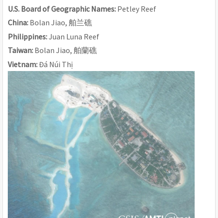
U.S. Board of Geographic Names: 
Petley Reef
China: 
Bolan Jiao, 
舶
兰
礁
Philippines: 
Juan Luna Reef
Taiwan: 
Bolan Jiao, 
舶蘭礁
Vietnam: 
Đá Núi Thị