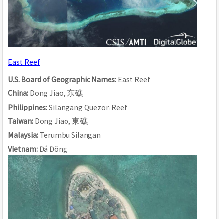
East Reef
U.S. Board of Geographic Names: 
East Reef
China: 
Dong Jiao, 
东
礁
Philippines: 
Silangang Quezon Reef
Taiwan: 
Dong Jiao, 
東礁
Malaysia: 
Terumbu Silangan
Vietnam: 
Đá Đông