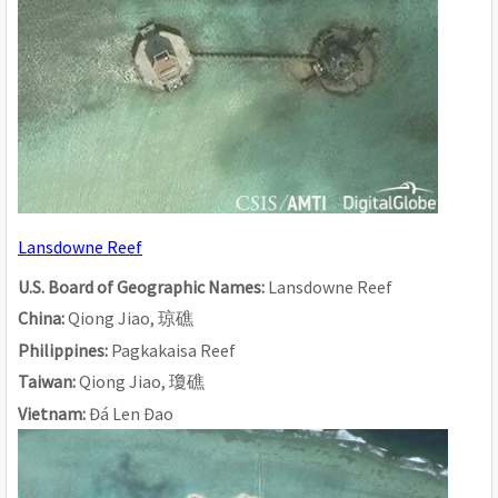
Lansdowne Reef
U.S. Board of Geographic Names: 
Lansdowne Reef
China: 
Qiong Jiao, 
琼
礁
Philippines: 
Pagkakaisa Reef
Taiwan: 
Qiong Jiao, 
瓊礁
Vietnam: 
Đá Len Đao