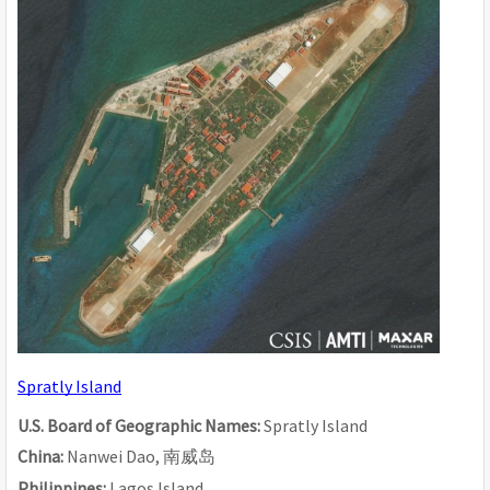
Spratly Island
U.S. Board of Geographic Names: 
Spratly Island
China: 
Nanwei Dao, 
南威
岛
Philippines: 
Lagos Island