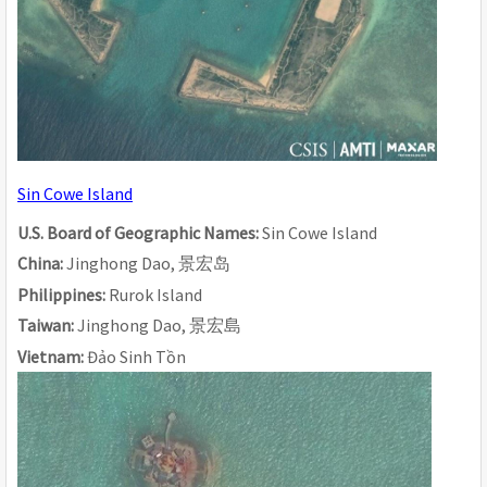
Sin Cowe Island
U.S. Board of Geographic Names: 
Sin Cowe Island
China: 
Jinghong Dao, 
景宏
岛
Philippines: 
Rurok Island
Taiwan: 
Jinghong Dao, 
景宏島
Vietnam: 
Đảo Sinh Tồn