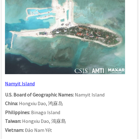
Namyit Island
U.S. Board of Geographic Names: 
Namyit Island
China: 
Hongxiu Dao, 
鸿庥岛
Philippines: 
Binago Island
Taiwan: 
Hongxiu Dao, 
鴻庥島
Vietnam: 
Đảo Nam Yết