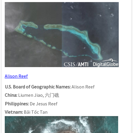
Alison Reef
U.S. Board of Geographic Names: 
Alison Reef
China: 
Liumen Jiao, 
六
门
礁
Philippines: 
De Jesus Reef
Vietnam: 
Bãi Tốc Tan