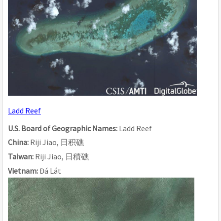
Ladd Reef
U.S. Board of Geographic Names: 
Ladd Reef
China: 
Riji Jiao, 
日
积
礁
Taiwan: 
Riji Jiao, 
日積礁
Vietnam: 
Đá Lát