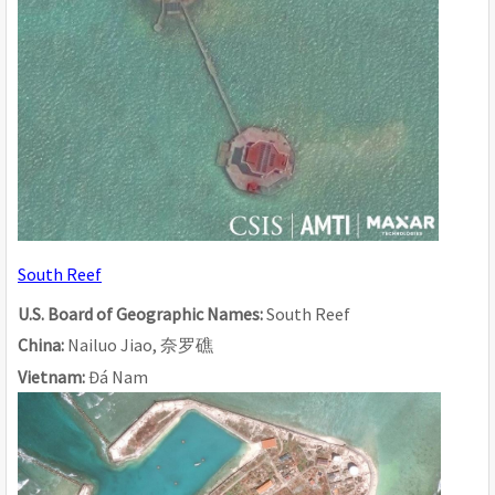
South Reef
U.S. Board of Geographic Names: 
South Reef
China: 
Nailuo Jiao, 
奈
罗
礁
Vietnam: 
Đá Nam