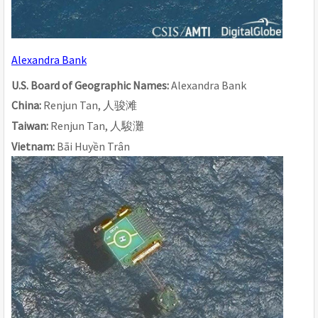
Alexandra Bank
U.S. Board of Geographic Names: 
Alexandra Bank
China: 
Renjun Tan, 
人
骏滩
Taiwan: 
Renjun Tan, 
人駿灘
Vietnam: 
Bãi Huyền Trân