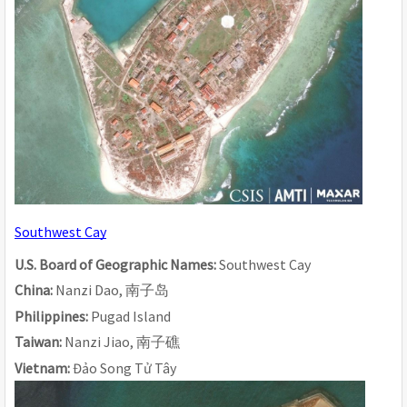
Southwest Cay
U.S. Board of Geographic Names: 
Southwest Cay
China: 
Nanzi Dao, 
南子
岛
Philippines: 
Pugad Island
Taiwan: 
Nanzi Jiao, 
南子礁
Vietnam: 
Đảo Song Tử Tây