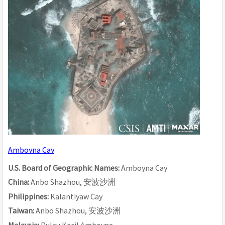
Amboyna Cay
U.S. Board of Geographic Names: 
Amboyna Cay
China: 
Anbo Shazhou, 
安波沙洲
Philippines: 
Kalantiyaw Cay
Taiwan: 
Anbo Shazhou, 
安波沙洲
Malaysia: 
Pulau Kecil Amboyna