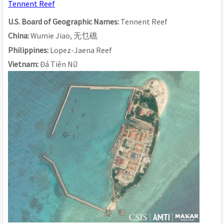
Tennent Reef
U.S. Board of Geographic Names: 
Tennent Reef
China: 
Wumie Jiao, 
无乜礁
Philippines: 
Lopez-Jaena Reef
Vietnam: 
Đá Tiên Nữ