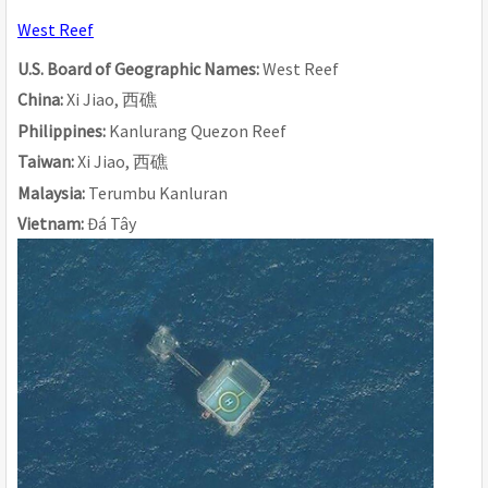
West Reef
U.S. Board of Geographic Names: 
West Reef
China: 
Xi Jiao, 
西礁
Philippines: 
Kanlurang Quezon Reef
Taiwan: 
Xi Jiao, 
西礁
Malaysia: 
Terumbu Kanluran
Vietnam: 
Đá Tây