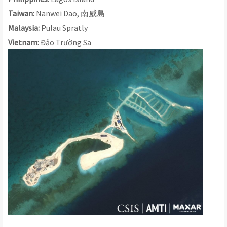
Taiwan: 
Nanwei Dao, 
南威島
Malaysia: 
Pulau Spratly
Vietnam: 
Đảo Trường Sa