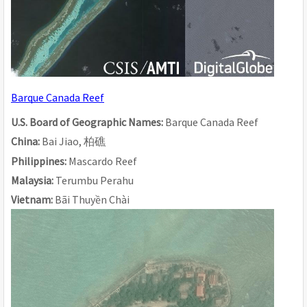
Barque Canada Reef
U.S. Board of Geographic Names: 
Barque Canada Reef
China: 
Bai Jiao, 
柏礁
Philippines: 
Mascardo Reef
Malaysia: 
Terumbu Perahu
Vietnam: 
Bãi Thuyền Chài