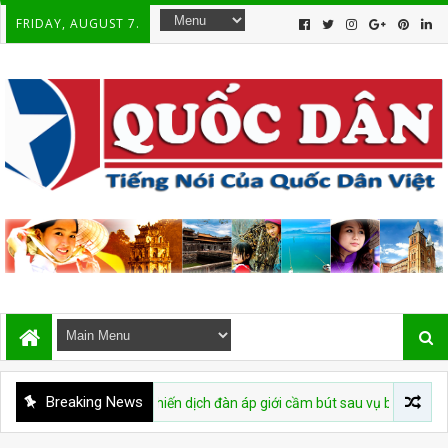
FRIDAY, AUGUST 7.
Breaking News
iễn chiến dịch đàn áp giới cầm bút sau vụ bắt giữ tác giả
CHU