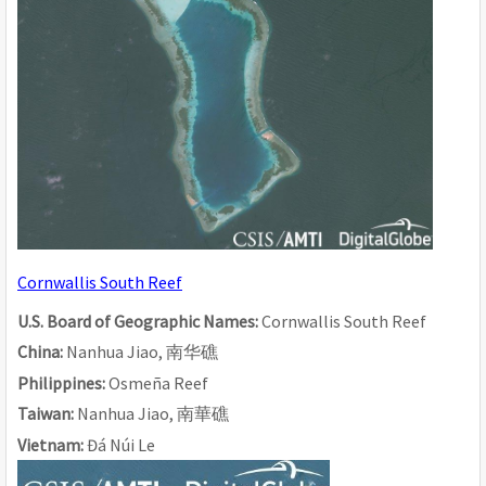
Cornwallis South Reef
U.S. Board of Geographic Names: 
Cornwallis South Reef
China: 
Nanhua Jiao, 
南
华
礁
Philippines: 
Osmeña Reef
Taiwan: 
Nanhua Jiao, 
南華礁
Vietnam: 
Đá Núi Le