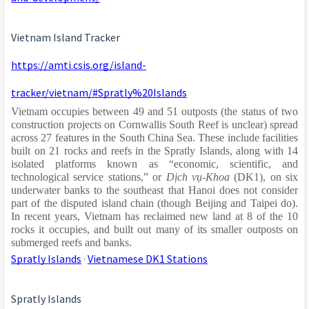
Vietnam Island Tracker
https://amti.csis.org/island-
tracker/vietnam/#Spratly%20Islands
Vietnam occupies between 49 and 51 outposts (the status of two 
construction projects on Cornwallis South Reef is unclear) spread 
across 27 features in the South China Sea. These include facilities 
built on 21 rocks and reefs in the Spratly Islands, along with 14 
isolated platforms known as “economic, scientific, and 
technological service stations,” or 
Dịch vụ-Khoa
 (DK1), on six 
underwater banks to the southeast that Hanoi does not consider 
part of the disputed island chain (though Beijing and Taipei do). 
In recent years, Vietnam has reclaimed new land at 8 of the 10 
rocks it occupies, and built out many of its smaller outposts on 
submerged reefs and banks.
Spratly Islands
 · 
Vietnamese DK1 Stations
Spratly Islands