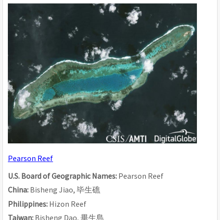
Pearson Reef
U.S. Board of Geographic Names: 
Pearson Reef
China: 
Bisheng Jiao, 
毕生
礁
Philippines: 
Hizon Reef
Taiwan: 
Bisheng Dao, 
畢生島