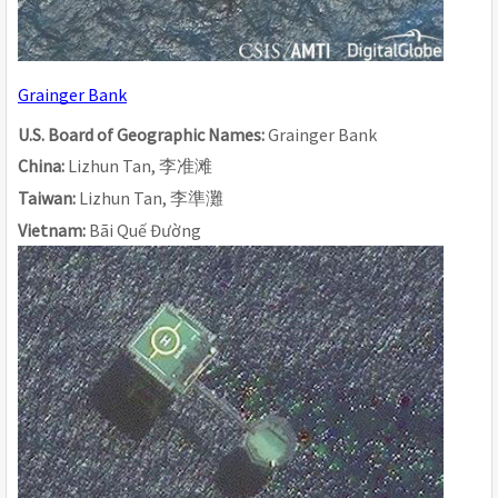
Grainger Bank
U.S. Board of Geographic Names: 
Grainger Bank
China: 
Lizhun Tan, 
李准
滩
Taiwan: 
Lizhun Tan, 
李準灘
Vietnam: 
Bãi Quế Đường