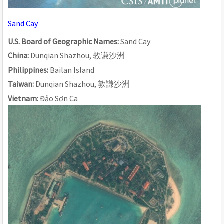
Sand Cay
U.S. Board of Geographic Names: 
Sand Cay
China: 
Dunqian Shazhou, 
敦
谦沙
洲
Philippines: 
Bailan Island
Taiwan: 
Dunqian Shazhou, 
敦謙沙洲
Vietnam: 
Đảo Sơn Ca