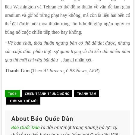
liệu Washington và Tehran có thể đồng thuận về vấn đề làm giàu 
uranium và gỡ bỏ trừng phạt hay không, mà còn là liệu hai bên có 
thể đạt được một thỏa thuận rộng lớn hơn để giúp ngăn nguy cơ 
bùng nổ cuộc chiến tiếp theo hay không.
“Về bản chất, thỏa thuận ngừng bắn có thể đã đạt được, nhưng 
các cuộc đàm phán thực sự quan trọng và đã kéo dài nhiều năm 
qua thì mới chỉ vừa bắt đầu”,
 Jamal nhận xét.
Thanh Tâm
 (Theo 
Al Jazeera, CBS News, AFP
)
TAGS:
CHIẾN TRANH TRUNG ĐÔNG
THANH TÂM
THỜI SỰ THẾ GIỚI
About Báo Quốc Dân
Báo Quốc Dân
ra đời như một trong những nỗ lực cụ
thể của sự kết hợp chung của tiếng nói Quốc dân Việt.