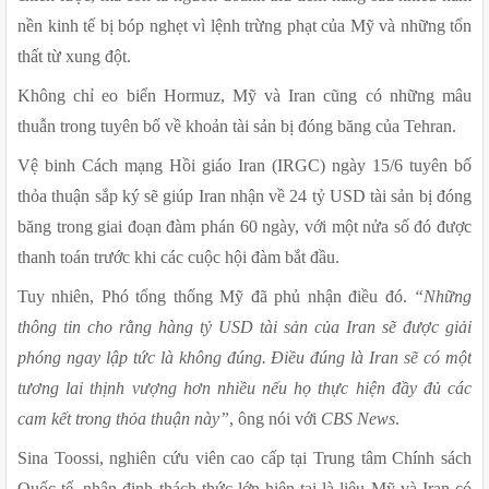
nền kinh tế bị bóp nghẹt vì lệnh trừng phạt của Mỹ và những tổn 
thất từ xung đột.
Không chỉ eo biển Hormuz, Mỹ và Iran cũng có những mâu 
thuẫn trong tuyên bố về khoản tài sản bị đóng băng của Tehran.
Vệ binh Cách mạng Hồi giáo Iran (IRGC) ngày 15/6 tuyên bố 
thỏa thuận sắp ký sẽ giúp Iran nhận về 24 tỷ USD tài sản bị đóng 
băng trong giai đoạn đàm phán 60 ngày, với một nửa số đó được 
thanh toán trước khi các cuộc hội đàm bắt đầu.
Tuy nhiên, Phó tổng thống Mỹ đã phủ nhận điều đó.
 “Những 
thông tin cho rằng hàng tỷ USD tài sản của Iran sẽ được giải 
phóng ngay lập tức là không đúng. Điều đúng là Iran sẽ có một 
tương lai thịnh vượng hơn nhiều nếu họ thực hiện đầy đủ các 
cam kết trong thỏa thuận này”
, ông nói với 
CBS News
.
Sina Toossi, nghiên cứu viên cao cấp tại Trung tâm Chính sách 
Quốc tế, nhận định thách thức lớn hiện tại là liệu Mỹ và Iran có 