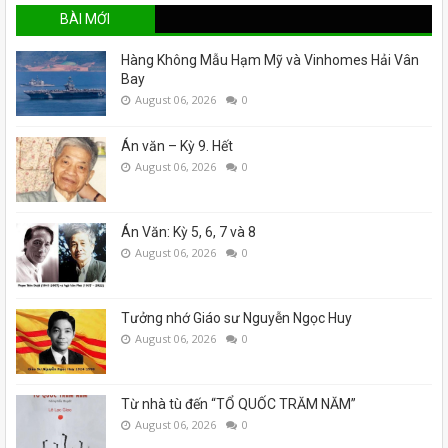
BÀI MỚI
Hàng Không Mẫu Hạm Mỹ và Vinhomes Hải Vân
Bay
August 06, 2026
0
Án văn – Kỳ 9. Hết
August 06, 2026
0
Án Văn: Kỳ 5, 6, 7 và 8
August 06, 2026
0
Tưởng nhớ Giáo sư Nguyễn Ngọc Huy
August 06, 2026
0
Từ nhà tù đến “TỔ QUỐC TRĂM NĂM”
August 06, 2026
0