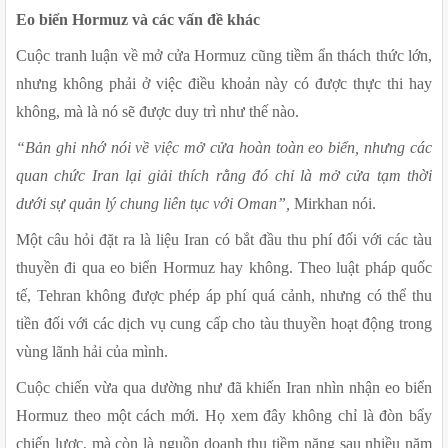
Eo biển Hormuz và các vấn đề khác
Cuộc tranh luận về mở cửa Hormuz cũng tiềm ẩn thách thức lớn, 
nhưng không phải ở việc điều khoản này có được thực thi hay 
không, mà là nó sẽ được duy trì như thế nào.
“Bản ghi nhớ nói về việc mở cửa hoàn toàn eo biển, nhưng các 
quan chức Iran lại giải thích rằng đó chỉ là mở cửa tạm thời 
dưới sự quản lý chung liên tục với Oman”, 
Mirkhan nói.
Một câu hỏi đặt ra là liệu Iran có bắt đầu thu phí đối với các tàu 
thuyền đi qua eo biển Hormuz hay không. Theo luật pháp quốc 
tế, Tehran không được phép áp phí quá cảnh, nhưng có thể thu 
tiền đối với các dịch vụ cung cấp cho tàu thuyền hoạt động trong 
vùng lãnh hải của mình.
Cuộc chiến vừa qua dường như đã khiến Iran nhìn nhận eo biển 
Hormuz theo một cách mới. Họ xem đây không chỉ là đòn bẩy 
chiến lược, mà còn là nguồn doanh thu tiềm năng sau nhiều năm 