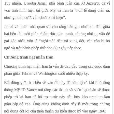
Tuy nhiên, Urooba Jamal, nhà bình luận của 
Al Jazeera
, đã ví 
von tình hình hiện tại giữa Mỹ và Iran là “hôn lễ đang diễn ra, 
nhưng nhẫn cưới vẫn chưa xuất hiện”.
Jamal và nhiều nhà quan sát cho rằng bản ghi nhớ ban đầu giữa 
hai bên chỉ mới giúp chấm dứt giao tranh, nhưng những vấn đề 
gai góc nhất, vốn là “ngòi nổ” dẫn tới xung đột, vẫn còn bị bỏ 
ngỏ và trở thành phép thử cho 60 ngày tiếp theo.
Chương trình hạt nhân Iran
Chương trình hạt nhân Iran là vấn đề đau đầu trong các cuộc đàm 
phán giữa Tehran và Washington suốt nhiều thập kỷ.
Bất đồng giữa hai bên về vấn đề này đã sớm lộ rõ khi Phó tổng 
thống Mỹ JD Vance nói rằng các thanh sát viên hạt nhân sẽ được 
phép trở lại Iran để hỗ trợ nước này tiêu hủy kho uranium làm 
giàu cấp độ cao. Ông cũng khẳng định đây là một trong những 
nội dung cốt lõi của thỏa thuận dự kiến được ký vào ngày 19/6.