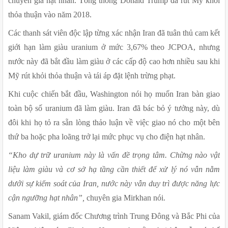
chuyên gia hạt nhân. Tổng thống Donald Trump đã rút Mỹ khỏi 
thỏa thuận vào năm 2018.
Các thanh sát viên độc lập từng xác nhận Iran đã tuân thủ cam kết 
giới hạn làm giàu uranium ở mức 3,67% theo JCPOA, nhưng 
nước này đã bắt đầu làm giàu ở các cấp độ cao hơn nhiều sau khi 
Mỹ rút khỏi thỏa thuận và tái áp đặt lệnh trừng phạt.
Khi cuộc chiến bắt đầu, Washington nói họ muốn Iran bàn giao 
toàn bộ số uranium đã làm giàu. Iran đã bác bỏ ý tưởng này, dù 
đôi khi họ tỏ ra sẵn lòng thảo luận về việc giao nó cho một bên 
thứ ba hoặc pha loãng trở lại mức phục vụ cho điện hạt nhân.
“Kho dự trữ uranium này là vấn đề trọng tâm. Chừng nào vật 
liệu làm giàu và cơ sở hạ tầng cần thiết để xử lý nó vẫn nằm 
dưới sự kiểm soát của Iran, nước này vẫn duy trì được năng lực 
cận ngưỡng hạt nhân”,
 chuyên gia Mirkhan nói.
Sanam Vakil, giám đốc Chương trình Trung Đông và Bắc Phi của 