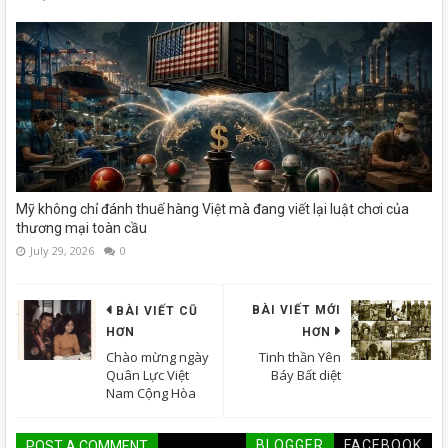
Mỹ không chỉ đánh thuế hàng Việt mà đang viết lại luật chơi của
thương mại toàn cầu
July 29, 2026
0
BÀI VIẾT MỚI
BÀI VIẾT CŨ
HƠN
HƠN
Chào mừng ngày
Tinh thần Yên
Quân Lực Việt
Báy Bất diệt
Nam Cộng Hòa
BLOGGER
FACEBOOK
POST A COMMENT