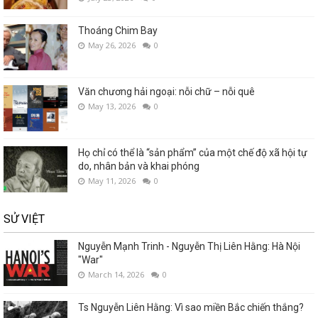
Thoáng Chim Bay
May 26, 2026
0
Văn chương hải ngoại: nỗi chữ – nỗi quê
May 13, 2026
0
Họ chỉ có thể là “sản phẩm” của một chế độ xã hội tự
do, nhân bản và khai phóng
May 11, 2026
0
SỬ VIỆT
Nguyễn Mạnh Trinh - Nguyễn Thị Liên Hằng: Hà Nội
"War"
March 14, 2026
0
Ts Nguyễn Liên Hằng: Vì sao miền Bắc chiến thắng?