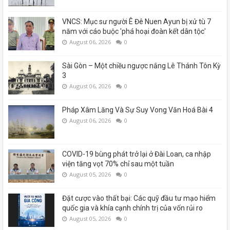
VNCS: Mục sư người Ê Đê Nuen Ayun bị xử tù 7
năm với cáo buộc 'phá hoại đoàn kết dân tộc'
August 06, 2026
0
Sài Gòn – Một chiều ngược nắng Lê Thánh Tôn Kỳ
3
August 06, 2026
0
Pháp Xâm Lăng Và Sự Suy Vong Văn Hoá Bài 4
August 06, 2026
0
COVID-19 bùng phát trở lại ở Đài Loan, ca nhập
viện tăng vọt 70% chỉ sau một tuần
August 05, 2026
0
Đặt cược vào thất bại: Các quỹ đầu tư mạo hiểm
quốc gia và khía cạnh chính trị của vốn rủi ro
August 05, 2026
0