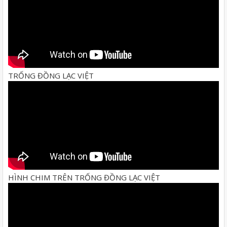
TRỐNG ĐỒNG LẠC VIỆT
HÌNH CHIM TRÊN TRỐNG ĐỒNG LẠC VIỆT