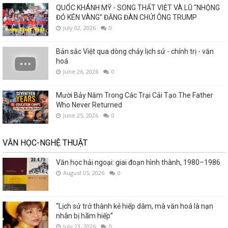
QUỐC KHÁNH MỸ - SONG THẤT VIỆT VÀ LŨ "NHỘNG
ĐỎ KÉN VÀNG" ĐĂNG ĐÀN CHỬI ÔNG TRUMP
July 02, 2026
0
Bản sắc Việt qua dòng chảy lịch sử - chính trị - văn
hoá
June 26, 2026
0
Mười Bảy Năm Trong Các Trại Cải Tạo.The Father
Who Never Returned
June 25, 2026
0
VĂN HỌC-NGHỆ THUẬT
Văn học hải ngoại: giai đoạn hình thành, 1980–1986
August 05, 2026
0
“Lịch sử trở thành kẻ hiếp dâm, mà văn hoá là nạn
nhân bị hãm hiếp”
July 23, 2026
0