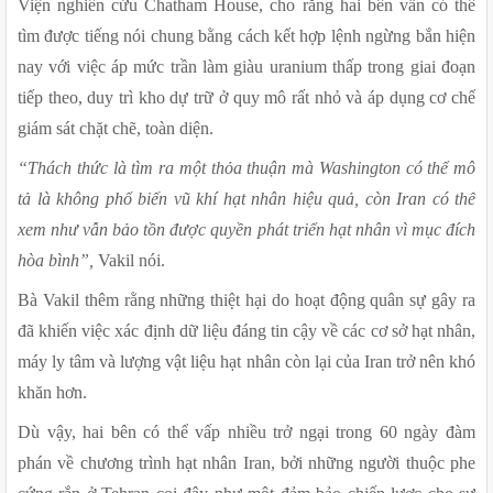
Viện nghiên cứu Chatham House, cho rằng hai bên vẫn có thể 
tìm được tiếng nói chung bằng cách kết hợp lệnh ngừng bắn hiện 
nay với việc áp mức trần làm giàu uranium thấp trong giai đoạn 
tiếp theo, duy trì kho dự trữ ở quy mô rất nhỏ và áp dụng cơ chế 
giám sát chặt chẽ, toàn diện.
“Thách thức là tìm ra một thỏa thuận mà Washington có thể mô 
tả là không phổ biến vũ khí hạt nhân hiệu quả, còn Iran có thể 
xem như vẫn bảo tồn được quyền phát triển hạt nhân vì mục đích 
hòa bình”, 
Vakil nói.
Bà Vakil thêm rằng những thiệt hại do hoạt động quân sự gây ra 
đã khiến việc xác định dữ liệu đáng tin cậy về các cơ sở hạt nhân, 
máy ly tâm và lượng vật liệu hạt nhân còn lại của Iran trở nên khó 
khăn hơn.
Dù vậy, hai bên có thể vấp nhiều trở ngại trong 60 ngày đàm 
phán về chương trình hạt nhân Iran, bởi những người thuộc phe 