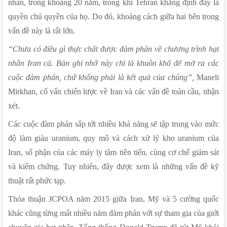
nhân, trong khoảng 20 năm, trong khi Tehran khẳng định đây là 
quyền chủ quyền của họ. Do đó, khoảng cách giữa hai bên trong 
vấn đề này là rất lớn.
“Chưa có điều gì thực chất được đàm phán về chương trình hạt 
nhân Iran cả. Bản ghi nhớ này chỉ là khuôn khổ để mở ra các 
cuộc đàm phán, chứ không phải là kết quả của chúng”,
 Maneli 
Mirkhan, cố vấn chiến lược về Iran và các vấn đề toàn cầu, nhận 
xét.
Các cuộc đàm phán sắp tới nhiều khả năng sẽ tập trung vào mức 
độ làm giàu uranium, quy mô và cách xử lý kho uranium của 
Iran, số phận của các máy ly tâm tiên tiến, cùng cơ chế giám sát 
và kiểm chứng. Tuy nhiên, đây được xem là những vấn đề kỹ 
thuật rất phức tạp.
Thỏa thuận JCPOA năm 2015 giữa Iran, Mỹ và 5 cường quốc 
khác cũng từng mất nhiều năm đàm phán với sự tham gia của giới 