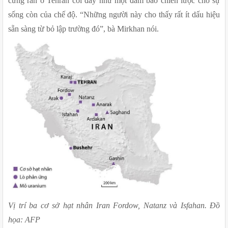
cứng rắn ở Tehran coi đây như một đảm bảo chiến lược cho sự 
sống còn của chế độ. “Những người này cho thấy rất ít dấu hiệu 
sẵn sàng từ bỏ lập trường đó”, bà Mirkhan nói.
Vị trí ba cơ sở hạt nhân Iran Fordow, Natanz và Isfahan. Đồ 
họa: AFP