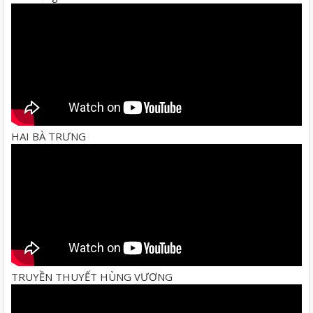
HAI BÀ TRƯNG
TRUYỀN THUYẾT HÙNG VƯƠNG