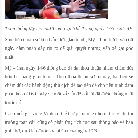
Tổng thống Mỹ Donald Trump tại Nhà Trắng ngày 17/5. Ảnh:AP
Sau thỏa thuận sơ bộ chấm dứt giao tranh, Mỹ – Iran bước vào 60 
ngày đàm phán đầy rủi ro để giải quyết những vấn đề gai góc 
nhất.
Mỹ – Iran ngày 14/6 thông báo đã đạt thỏa thuận nhằm chấm dứt 
hơn ba tháng giao tranh. Theo thỏa thuận sơ bộ này, hai bên sẽ 
chấm dứt các hành động thù địch để tạo tiền đề cho tiến trình đàm 
phán kéo dài 60 ngày về một số vấn đề cốt lõi đã được thống nhất 
trước đó.
Các quốc gia vùng Vịnh có thể thở phào nhẹ nhõm, trong khi thị 
trường toàn cầu cũng có phản ứng tích cực sau thông báo về bản 
ghi nhớ, dự kiến được ký tại Geneva ngày 19/6.