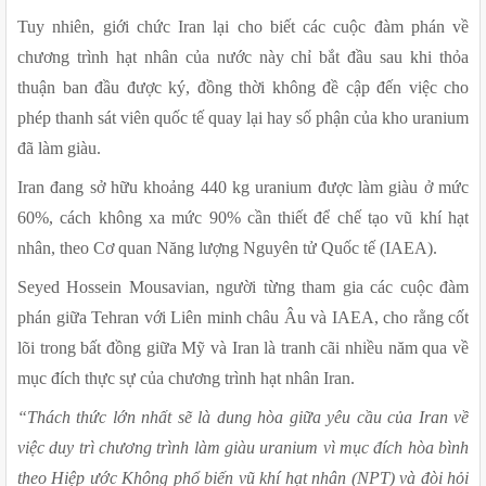
Tuy nhiên, giới chức Iran lại cho biết các cuộc đàm phán về 
chương trình hạt nhân của nước này chỉ bắt đầu sau khi thỏa 
thuận ban đầu được ký, đồng thời không đề cập đến việc cho 
phép thanh sát viên quốc tế quay lại hay số phận của kho uranium 
đã làm giàu.
Iran đang sở hữu khoảng 440 kg uranium được làm giàu ở mức 
60%, cách không xa mức 90% cần thiết để chế tạo vũ khí hạt 
nhân, theo Cơ quan Năng lượng Nguyên tử Quốc tế (IAEA).
Seyed Hossein Mousavian, người từng tham gia các cuộc đàm 
phán giữa Tehran với Liên minh châu Âu và IAEA, cho rằng cốt 
lõi trong bất đồng giữa Mỹ và Iran là tranh cãi nhiều năm qua về 
mục đích thực sự của chương trình hạt nhân Iran.
“Thách thức lớn nhất sẽ là dung hòa giữa yêu cầu của Iran về 
việc duy trì chương trình làm giàu uranium vì mục đích hòa bình 
theo Hiệp ước Không phổ biến vũ khí hạt nhân (NPT) và đòi hỏi 