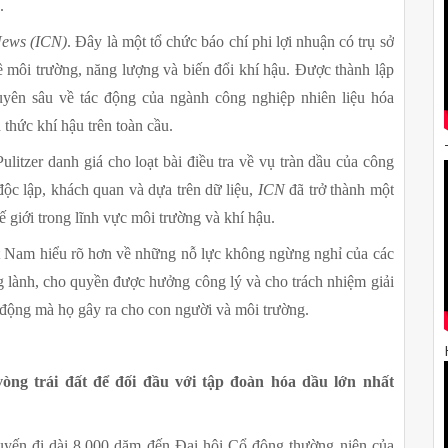
.
News (ICN)
. Đây là một tổ chức báo chí phi lợi nhuận có trụ sở 
ề môi trường, năng lượng và biến đổi khí hậu. Được thành lập 
huyên sâu về tác động của ngành công nghiệp nhiên liệu hóa 
thức khí hậu trên toàn cầu.
ulitzer danh giá cho loạt bài điều tra về vụ tràn dầu của công 
c lập, khách quan và dựa trên dữ liệu, 
ICN
 đã trở thành một 
 giới trong lĩnh vực môi trường và khí hậu.
t Nam hiểu rõ hơn về những nỗ lực không ngừng nghỉ của các 
 lành, cho quyền được hưởng công lý và cho trách nhiệm giải 
c động mà họ gây ra cho con người và môi trường.
ng trái đất để đối đầu với tập đoàn hóa dầu lớn nhất 
yến đi dài 8.000 dặm đến Đại hội Cổ đông thường niên của 