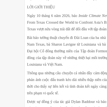
LỜI GIỚI THIỆU
Ngày 10 tháng 6 năm 2026, báo 
Inside Climate Ne
From Texas Crossed the World to Confront Asia’s B
Texas vượt nửa vòng trái đất để đối đầu với tập đoàn
Bài báo tường thuật chuyến đi Đài Loan của ba nhà
Nam Texas, bà Sharon Lavigne từ Louisiana và bà 
Đại hội Cổ đông thường niên của Tập đoàn Formosa P
đông của tập đoàn này về những thiệt hại môi trườn
Louisiana và Việt Nam.
Thông qua những câu chuyện cá nhân đầy cảm động v
phản ánh cuộc đấu tranh kéo dài nhiều thập niên củ
thời cho thấy sự liên kết và tình đoàn kết ngày càn
trên phạm vi quốc tế.
Được sự đồng ý của tác giả Dylan Baddour và báo