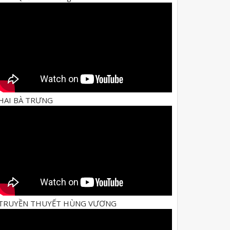
HAI BÀ TRƯNG
TRUYỀN THUYẾT HÙNG VƯƠNG