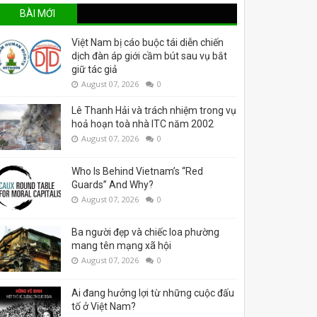
BÀI MỚI
Việt Nam bị cáo buộc tái diễn chiến
dịch đàn áp giới cầm bút sau vụ bắt
giữ tác giả
August 07, 2026
0
Lê Thanh Hải và trách nhiệm trong vụ
hoả hoạn toà nhà ITC năm 2002
August 07, 2026
0
Who Is Behind Vietnam’s “Red
Guards” And Why?
August 07, 2026
0
Ba người đẹp và chiếc loa phường
mang tên mạng xã hội
August 07, 2026
0
Ai đang hưởng lợi từ những cuộc đấu
tố ở Việt Nam?