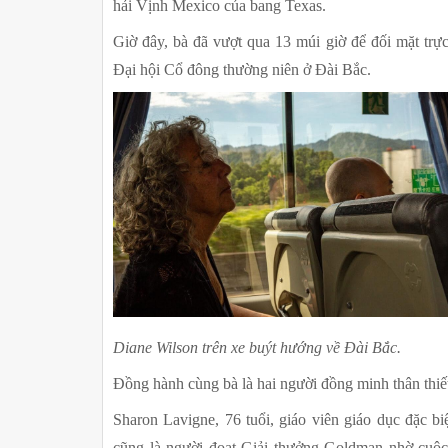
hải Vịnh Mexico của bang Texas.
Giờ đây, bà đã vượt qua 13 múi giờ để đối mặt trực 
Đại hội Cổ đông thường niên ở Đài Bắc.
Diane Wilson trên xe buýt hướng về Đài Bắc.
Đồng hành cùng bà là hai người đồng minh thân thiết
Sharon Lavigne, 76 tuổi, giáo viên giáo dục đặc bi
cũng là người đoạt Giải thưởng Goldman nhờ cuộc 