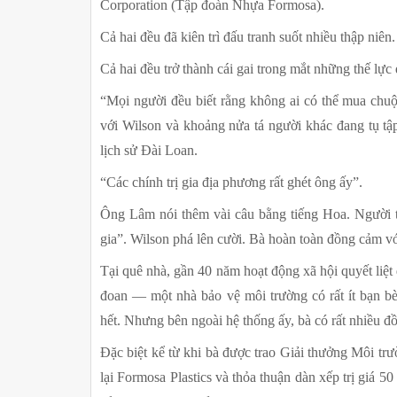
Corporation (Tập đoàn Nhựa Formosa).
Cả hai đều đã kiên trì đấu tranh suốt nhiều thập niên.
Cả hai đều trở thành cái gai trong mắt những thế lực
“Mọi người đều biết rằng không ai có thể mua chuộ
với Wilson và khoảng nửa tá người khác đang tụ tập
lịch sử Đài Loan.
“Các chính trị gia địa phương rất ghét ông ấy”.
Ông Lâm nói thêm vài câu bằng tiếng Hoa. Người thô
gia”. Wilson phá lên cười. Bà hoàn toàn đồng cảm vớ
Tại quê nhà, gần 40 năm hoạt động xã hội quyết liệt
đoan — một nhà bảo vệ môi trường có rất ít bạn bè t
hết. Nhưng bên ngoài hệ thống ấy, bà có rất nhiều đ
Đặc biệt kể từ khi bà được trao Giải thưởng Môi tr
lại Formosa Plastics và thỏa thuận dàn xếp trị giá 5