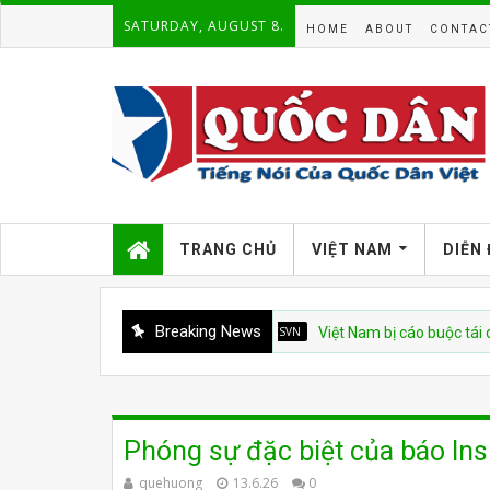
SATURDAY, AUGUST 8.
HOME
ABOUT
CONTAC
TRANG CHỦ
VIỆT NAM
DIỄN
Breaking News
CSVN
Việt Nam bị cáo buộc tái diễn chiế
Phóng sự đặc biệt của báo In
quehuong
13.6.26
0