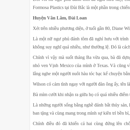
Formosa Plastics tại Đài Bắc là một phần trong chiến
Huyện Vân Lâm, Đài Loan 
Xét trên nhiều phương diện, ở tuổi gần 80, Diane W
Là một nữ ngư phủ đánh tôm đã nghỉ hưu với trình đ
không suy nghĩ quá nhiều, như thường lệ. Đó là cách
Chính vì vậy mà suốt tháng Ba vừa qua, bà đã dựng 
nhỏ ven Vịnh Mexico của mình ở Texas. Và cũng vì 
lắng nghe một người nuôi hàu tóc bạc kể chuyện bằn
Wilson có cảm tình ngay với người đàn ông ấy, tên 
Bà mỉm cười khi nhận ra giữa họ có quá nhiều điểm
Là những người sống bằng nghề đánh bắt thủy sản, họ
ban tặng và cùng mang trong mình sự kiên trì bền bỉ
Chính điều đó đã khiến cả hai cùng đứng lên chống