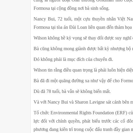
Formosa tại cộng đồng nơi bà sinh sống.
Nancy Bui, 72 tuổi, một cựu thuyền nhân Việt Nam
Formosa tại tòa án Đài Loan liên quan đến thảm họ
Wilson không hề kỳ vọng sẽ thay đổi được suy nghĩ 
Bà cũng không mong giành được bất kỳ nhượng bộ nà
Đó không phải là mục đích của chuyến đi.
Wilson tin rằng điều quan trọng là phải luôn hiện diệ
Bà đã đi một quãng đường xa như vậy để cho Formos
Dù đã 78 tuổi, bà vẫn sẽ không biến mất.
Và với Nancy Bui và Sharon Lavigne sát cánh bên m
Tổ chức Environmental Rights Foundation (ERF) của
lực đối với chính quyền, phát biểu trước các cổ đ
phương đang kiên trì trong cuộc đấu tranh đầy gian 