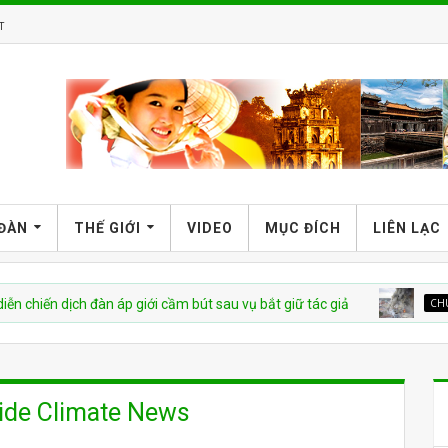
T
 ĐÀN
THẾ GIỚI
VIDEO
MỤC ĐÍCH
LIÊN LẠC
n dịch đàn áp giới cầm bút sau vụ bắt giữ tác giả
CHUYỆN VIỆT
side Climate News