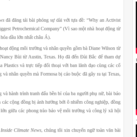
ws
 đã đăng tải bài phóng sự dài với tựa đề: “Why an Activist 
iggest Petrochemical Company” (Vì sao một nhà hoạt động từ 
 hóa dầu lớn nhất châu Á).
 hoạt động môi trường và nhân quyền gồm bà Diane Wilson từ 
Nancy Bùi từ Austin, Texas. Họ đã đến Đài Bắc để tham dự 
lastics và trực tiếp đối thoại với ban lãnh đạo cùng các cổ 
g và nhân quyền mà Formosa bị cáo buộc đã gây ra tại Texas, 
à hành trình tranh đấu bền bỉ của ba người phụ nữ, bài báo 
a các cộng đồng bị ảnh hưởng bởi ô nhiễm công nghiệp, đồng 
g lớn giữa các phong trào bảo vệ môi trường và công lý xã hội 
 
Inside Climate News
, chúng tôi xin chuyển ngữ toàn văn bài 