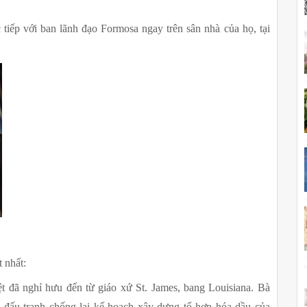
tiếp với ban lãnh đạo Formosa ngay trên sân nhà của họ, tại 
 nhất:
ệt đã nghỉ hưu đến từ giáo xứ St. James, bang Louisiana. Bà 
đấu tranh chống lại kế hoạch xây dựng tổ hợp hóa dầu của 