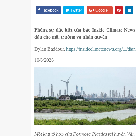
Facebook
Twitter
Google+
Phóng sự đặc biệt của báo Inside Climate News 
đấu cho môi trường và nhân quyền
Dylan Baddour, 
https://insideclimatenews.org/.../dia
10/6/2026
Một khu tổ hợp của Formosa Plastics tại huyện Vân