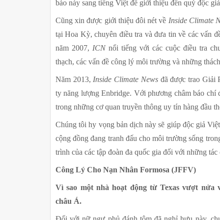
báo này sang tiếng Việt để giới thiệu đến quý độc giả
Cũng xin được giới thiệu đôi nét về 
Inside Climate 
tại Hoa Kỳ, chuyên điều tra và đưa tin về các vấn đ
năm 2007, 
ICN
 nổi tiếng với các cuộc điều tra c
thạch, các vấn đề công lý môi trường và những thách 
Năm 2013, 
Inside Climate News
 đã được trao Giải P
ty năng lượng Enbridge. Với phương châm báo chí độ
trong những cơ quan truyền thông uy tín hàng đầu thế
Chúng tôi hy vọng bản dịch này sẽ giúp độc giả Việ
cộng đồng đang tranh đấu cho môi trường sống trong
trình của các tập đoàn đa quốc gia đối với những tá
Công Lý Cho Nạn Nhân Formosa (JFFV)
Vì sao một nhà hoạt động từ Texas vượt nửa vò
châu Á.
Đối với nữ ngư phủ đánh tôm đã nghỉ hưu này, chu