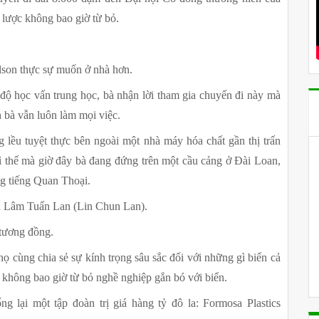
 lược không bao giờ từ bỏ.
ilson thực sự muốn ở nhà hơn.
ộ học vấn trung học, bà nhận lời tham gia chuyến đi này mà 
 bà vẫn luôn làm mọi việc.
lều tuyệt thực bên ngoài một nhà máy hóa chất gần thị trấn 
thế mà giờ đây bà đang đứng trên một cầu cảng ở Đài Loan, 
g tiếng Quan Thoại.
là Lâm Tuấn Lan (Lin Chun Lan).
 tương đồng.
 cùng chia sẻ sự kính trọng sâu sắc đối với những gì biển cả 
, không bao giờ từ bỏ nghề nghiệp gắn bó với biển.
 lại một tập đoàn trị giá hàng tỷ đô la: Formosa Plastics 