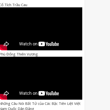
Cổ Tích Trầu Cau
Phù Đổng Thiên Vương
Những Câu Nói Bất Tử của Các Bậc Tiên Liệt Việt
Nam Quốc Dân Đảng