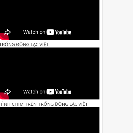
TRỐNG ĐỒNG LẠC VIỆT
HÌNH CHIM TRÊN TRỐNG ĐỒNG LẠC VIỆT