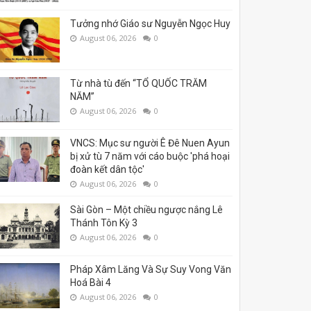
Tưởng nhớ Giáo sư Nguyễn Ngọc Huy
August 06, 2026
0
Từ nhà tù đến “TỔ QUỐC TRĂM
NĂM”
August 06, 2026
0
VNCS: Mục sư người Ê Đê Nuen Ayun
bị xử tù 7 năm với cáo buộc 'phá hoại
đoàn kết dân tộc'
August 06, 2026
0
Sài Gòn – Một chiều ngược nắng Lê
Thánh Tôn Kỳ 3
August 06, 2026
0
Pháp Xâm Lăng Và Sự Suy Vong Văn
Hoá Bài 4
August 06, 2026
0