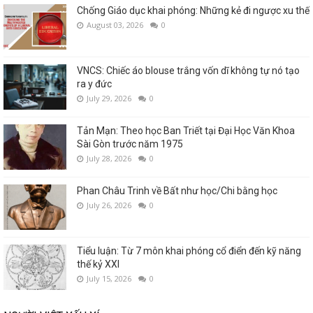
Chống Giáo dục khai phóng: Những kẻ đi ngược xu thế
August 03, 2026
0
VNCS: Chiếc áo blouse trắng vốn dĩ không tự nó tạo
ra y đức
July 29, 2026
0
Tản Mạn: Theo học Ban Triết tại Đại Học Văn Khoa
Sài Gòn trước năm 1975
July 28, 2026
0
Phan Châu Trinh về Bất như học/Chi bằng học
July 26, 2026
0
Tiểu luận: Từ 7 môn khai phóng cổ điển đến kỹ năng
thế kỷ XXI
July 15, 2026
0