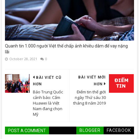
Quanh tin 1.000 người Việt thế chấp ảnh khiêu dâm để vay nặng
lãi
October 28, 2021
0
BÀI VIẾT MỚI
BÀI VIẾT CŨ
HƠN
HƠN
Báo Trung Quốc
Điểm tin thế giới
cảnh báo: Cấm
ngày Thứ sáu 30
Huawei là Việt
tháng 8 năm 2019
Nam đang chọn
Mỹ
BLOGGER
FACEBOOK
POST A COMMENT