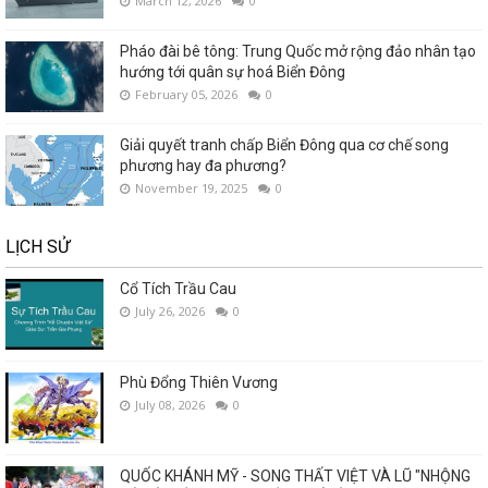
March 12, 2026
0
Pháo đài bê tông: Trung Quốc mở rộng đảo nhân tạo
hướng tới quân sự hoá Biển Đông
February 05, 2026
0
Giải quyết tranh chấp Biển Đông qua cơ chế song
phương hay đa phương?
November 19, 2025
0
LỊCH SỬ
Cổ Tích Trầu Cau
July 26, 2026
0
Phù Đổng Thiên Vương
July 08, 2026
0
QUỐC KHÁNH MỸ - SONG THẤT VIỆT VÀ LŨ "NHỘNG