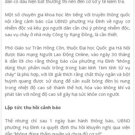
dân có dấu hiện bất thường thì nên đến cơ sở y tế kiểm tra.
Một số chuyên gia khoa học lên tiếng với truyền thông quốc
nội rằng cảnh báo của UBND phường Hạ Đình về nguy cơ
nhiễm độc và kêu gọi người dân cần chú ý phòng nhiễm độc,
sau vụ cháy ở nhà máy Công ty Rạng Đông, là cần thiết.
Phó Giáo sư Trần Hồng Côn, thuộc Đại học Quốc gia Hà Nội
được Báo mạng Người Lao Động Online, vào ngày 30 tháng
8 dẫn lời cho rằng thông báo của phường Hạ Đình “không
dùng thực phẩm nuôi trồng trong bán kính 1km tính từ vụ
cháy” là phù hợp, với lời giải thích rằng chất thủy ngân và bột
huỳnh quang được sử dụng để sản xuất bóng đèn bị nung
trong nhiệt độ cao sẽ thành thể hơi, hòa vào không khí và
phát tán với nồng độ cao sẽ gây hại sức khỏe con người.
Lập tức thu hồi cảnh báo
Thế nhưng chỉ sau 1 ngày ban hành thông báo, UBND
phường Hạ Đình ra quyết định thu hồi khuyến nghị qua viện
dẫn “không đúng thẩm quyền và chưa đủ cơ sở”.