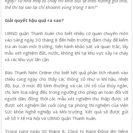
ngày? Từ nhà máy bị cháy thì khói bụi sẽ theo hướng gió thổi,
thế thì tại sao lại chỉ khoanh vùng trong 1 km?”
Giải quyết hậu quả ra sao?
UBND quận Thanh Xuân cho biết nhiều cơ quan chuyên môn
vào sáng ngày 30 tháng 8 đến hiện trường đám cháy để kiểm
tra an toàn môi trường, tiến hành khảo sát và quan trắc, lấy
mẫu xét nghiệm đất, nước, không khí tại khu vực xảy ra cháy
và các khu vực lân cận.
Báo Thanh Niên Online cho biết kết quả phân tích nhanh vào
chiều cùng ngày cho thấy các thông số như vi khí hậu, nhiệt
độ, bụi…ở mức độ bình thường và các chỉ số của thủy ngân,
chì, kim loại nặng đều trong ngưỡng cho phép an toàn đối với
người dân; đồng thời các mẫu xét nghiệm thu thập được sẽ
được xét nghiệm lần cuối cùng tại phòng thí nghiệm của Viện
Sức khỏe Nghề nghiệp và Môi trường. Kết quả sẽ được gửi
về Sở Y tế Hà Nội và UBND quận Thanh Xuân.
Trong cùng ngày 30 tháng 8, Công ty Rạng Đông lên tiếng