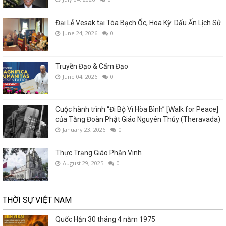
Đại Lễ Vesak tại Tòa Bạch Ốc, Hoa Kỳ: Dấu Ấn Lịch Sử
June 24, 2026
0
Truyền Đạo & Cấm Đạo
June 04, 2026
0
Cuộc hành trình “Đi Bộ Vì Hòa Bình” [Walk for Peace]
của Tăng Đoàn Phật Giáo Nguyên Thủy (Theravada)
January 23, 2026
0
Thực Trạng Giáo Phận Vinh
August 29, 2025
0
THỜI SỰ VIỆT NAM
Quốc Hận 30 tháng 4 năm 1975