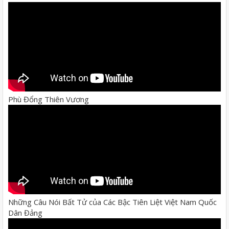
Phù Đổng Thiên Vương
Những Câu Nói Bất Tử của Các Bậc Tiên Liệt Việt Nam Quốc
Dân Đảng