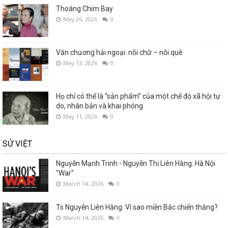
Thoáng Chim Bay
May 26, 2026
0
Văn chương hải ngoại: nỗi chữ – nỗi quê
May 13, 2026
0
Họ chỉ có thể là “sản phẩm” của một chế độ xã hội tự
do, nhân bản và khai phóng
May 11, 2026
0
SỬ VIỆT
Nguyễn Mạnh Trinh - Nguyễn Thị Liên Hằng: Hà Nội
"War"
March 14, 2026
0
Ts Nguyễn Liên Hằng: Vì sao miền Bắc chiến thắng?
March 14, 2026
0