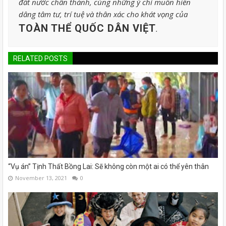
đất nước chân thành, cùng những ý chí muốn hiến
dâng tâm tư, trí tuệ và thân xác cho khát vọng của
TOÀN THỂ QUỐC DÂN VIỆT
.
RELATED POSTS
“Vụ án” Tịnh Thất Bồng Lai: Sẽ không còn một ai có thể yên thân
November 13, 2021
0