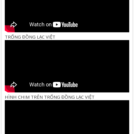
TRỐNG ĐỒNG LẠC VIỆT
HÌNH CHIM TRÊN TRỐNG ĐỒNG LẠC VIỆT