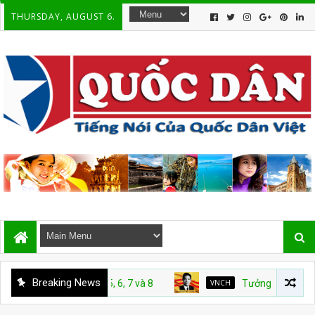
THURSDAY, AUGUST 6.
Breaking News
VNCH
Tưởng nhớ Giáo sư Nguyễn