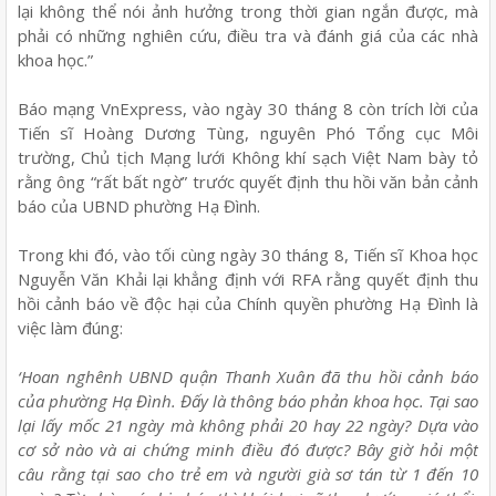
lại không thể nói ảnh hưởng trong thời gian ngắn được, mà
phải có những nghiên cứu, điều tra và đánh giá của các nhà
khoa học.”
Báo mạng VnExpress, vào ngày 30 tháng 8 còn trích lời của
Tiến sĩ Hoàng Dương Tùng, nguyên Phó Tổng cục Môi
trường, Chủ tịch Mạng lưới Không khí sạch Việt Nam bày tỏ
rằng ông “rất bất ngờ” trước quyết định thu hồi văn bản cảnh
báo của UBND phường Hạ Đình.
Trong khi đó, vào tối cùng ngày 30 tháng 8, Tiến sĩ Khoa học
Nguyễn Văn Khải lại khẳng định với RFA rằng quyết định thu
hồi cảnh báo về độc hại của Chính quyền phường Hạ Đình là
việc làm đúng:
‘Hoan nghênh UBND quận Thanh Xuân đã thu hồi cảnh báo
của phường Hạ Đình. Đấy là thông báo phản khoa học. Tại sao
lại lấy mốc 21 ngày mà không phải 20 hay 22 ngày? Dựa vào
cơ sở nào và ai chứng minh điều đó được? Bây giờ hỏi một
câu rằng tại sao cho trẻ em và người già sơ tán từ 1 đến 10