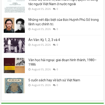
tác người Việt Nam ở nước ngoài
August 05, 2026
0
Những nét đặc biệt của Đức Huỳnh Phú Sổ trong
lãnh vực chính trị
August 05, 2026
0
Án Văn: Kỳ 1, 2, 3 và 4
August 05, 2026
0
Văn học hải ngoại: giai đoạn hình thành, 1980–
1986
August 05, 2026
0
5 cuốn sách hay về lịch sử Việt Nam
August 05, 2026
0