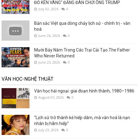
ĐỎ KÉN VÀNG" ĐĂNG ĐÀN CHỬI ÔNG TRUMP
July 02, 2026
0
Bản sắc Việt qua dòng chảy lịch sử - chính trị - văn
hoá
June 26, 2026
0
Mười Bảy Năm Trong Các Trại Cải Tạo.The Father
Who Never Returned
June 25, 2026
0
VĂN HỌC-NGHỆ THUẬT
Văn học hải ngoại: giai đoạn hình thành, 1980–1986
August 05, 2026
0
“Lịch sử trở thành kẻ hiếp dâm, mà văn hoá là nạn
nhân bị hãm hiếp”
July 23, 2026
0