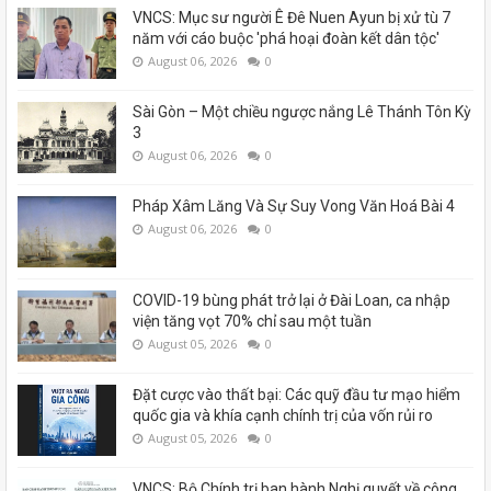
VNCS: Mục sư người Ê Đê Nuen Ayun bị xử tù 7
năm với cáo buộc 'phá hoại đoàn kết dân tộc'
August 06, 2026
0
Sài Gòn – Một chiều ngược nắng Lê Thánh Tôn Kỳ
3
August 06, 2026
0
Pháp Xâm Lăng Và Sự Suy Vong Văn Hoá Bài 4
August 06, 2026
0
COVID-19 bùng phát trở lại ở Đài Loan, ca nhập
viện tăng vọt 70% chỉ sau một tuần
August 05, 2026
0
Đặt cược vào thất bại: Các quỹ đầu tư mạo hiểm
quốc gia và khía cạnh chính trị của vốn rủi ro
August 05, 2026
0
VNCS: Bộ Chính trị ban hành Nghị quyết về công