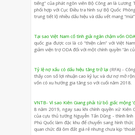
tiếng” của phát ngôn viên Bộ Công an là Lương 
phối hợp với Cục Điều tra hình sự Bộ Quốc Phòng
trung tiết lộ nhiều dấu hiệu và dấu vết mang “mùi”
Tại sao Việt Nam cố tình giải ngân chậm vốn OD
quốc gia được coi là có “thiện cảm” với Việt N
giảm viện trợ ODA đối với một chính quyền “ăn củ
Tỷ lệ nợ xấu có dấu hiệu tăng trở lại
(RFA) - Công
thấy con số lợi nhuận cao kỷ lục và dư nợ mở rộn
vốn có xu hướng gia tăng so với cuối năm 2018.
VNTB- Vì sao Kiên Giang phải từ bỏ giấc mộng ‘
8 năm 2019, ngay sau khi chính quyền xứ Kiên Gi
của cựu thủ tướng Nguyễn Tấn Dũng - thình lình
Phú Quốc làm đặc khu để chuyển sang hình thức 
quan chức đã ôm đất giá rẻ nhưng chưa kịp ‘thoát