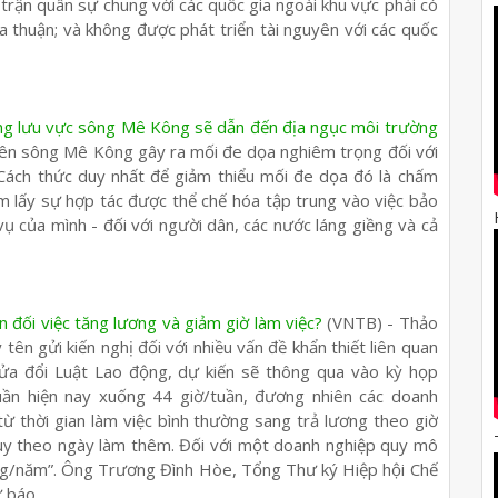
trận quân sự chung với các quốc gia ngoài khu vực phải có
a thuận; và không được phát triển tài nguyên với các quốc
ong lưu vực sông Mê Kông sẽ dẫn đến địa ngục môi trường
rên sông Mê Kông gây ra mối đe dọa nghiêm trọng đối với
. Cách thức duy nhất để giảm thiểu mối đe dọa đó là chấm
 lấy sự hợp tác được thể chế hóa tập trung vào việc bảo
vụ của mình - đối với người dân, các nước láng giềng và cả
n đối việc tăng lương và giảm giờ làm việc?
(VNTB) - Thảo
ên gửi kiến nghị đối với nhiều vấn đề khẩn thiết liên quan
a đổi Luật Lao động, dự kiến sẽ thông qua vào kỳ họp
uần hiện nay xuống 44 giờ/tuần, đương nhiên các doanh
từ thời gian làm việc bình thường sang trả lương theo giờ
ùy theo ngày làm thêm. Đối với một doanh nghiệp quy mô
ồng/năm”. Ông Trương Đình Hòe, Tổng Thư ký Hiệp hội Chế
 báo.