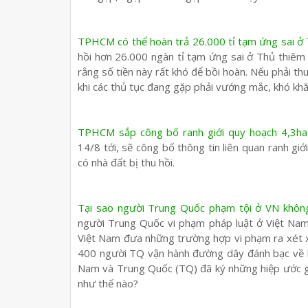
TPHCM có thể hoàn trả 26.000 tỉ tạm ứng sai ở
hồi hơn 26.000 ngàn tỉ tạm ứng sai ở Thủ thiê
rằng số tiền này rất khó để bồi hoàn. Nếu phải th
khi các thủ tục đang gặp phải vướng mắc, khó khă
TPHCM sắp công bố ranh giới quy hoạch 4,3h
14/8 tới, sẽ công bố thông tin liên quan ranh gi
có nhà đất bị thu hồi.
Tại sao người Trung Quốc phạm tội ở VN không
người Trung Quốc vi phạm pháp luật ở Việt Nam b
Việt Nam đưa những trường hợp vi phạm ra xét xử
400 người TQ vận hành đường dây đánh bạc về l
Nam và Trung Quốc (TQ) đã ký những hiệp ước gì
như thế nào?