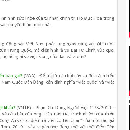
Tình hình sức khỏe của tù nhân chính trị Hồ Đức Hòa trong
 sau chuyến thăm mới nhất.
ng Cộng sản Việt Nam phản ứng ngày càng yếu ớt trước
ủa Trung Quốc, mà điển hình là vụ Bãi Tư Chính vừa qua.
, họ hồ nghi về việc Đảng của dân và vì dân?
đến bao giờ?
(VOA) - Để trả lời câu hỏi này và để tránh hiểu
ệt Nam Quốc Dân Đảng, cần định nghĩa “Việt quốc” và “Việt
ệt khẩu?
(VNTB) - Phạm Chí Dũng Người Việt 11/8/2019 -
 về cái chết của ông Trần Bắc Hà, trách nhiệm của thiếu
g An và các điều tra viên có liên quan” của một tác giả
 Tám, 2019 – xảy ra gần như đồng thời với thời điểm “lên