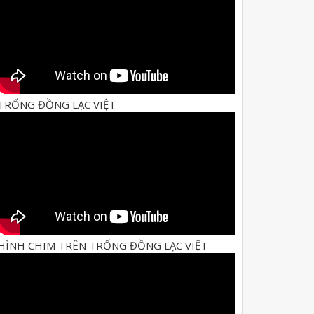
TRỐNG ĐỒNG LẠC VIỆT
HÌNH CHIM TRÊN TRỐNG ĐỒNG LẠC VIỆT