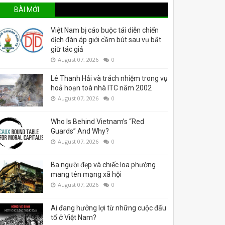
BÀI MỚI
Việt Nam bị cáo buộc tái diễn chiến
dịch đàn áp giới cầm bút sau vụ bắt
giữ tác giả
August 07, 2026
0
Lê Thanh Hải và trách nhiệm trong vụ
hoả hoạn toà nhà ITC năm 2002
August 07, 2026
0
Who Is Behind Vietnam’s “Red
Guards” And Why?
August 07, 2026
0
Ba người đẹp và chiếc loa phường
mang tên mạng xã hội
August 07, 2026
0
Ai đang hưởng lợi từ những cuộc đấu
tố ở Việt Nam?