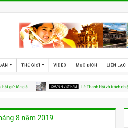
 ĐÀN
THẾ GIỚI
VIDEO
MỤC ĐÍCH
LIÊN LẠC
 tác giả
CHUYỆN VIỆT NAM
Lê Thanh Hải và trách nhiệm tron
tháng 8 năm 2019