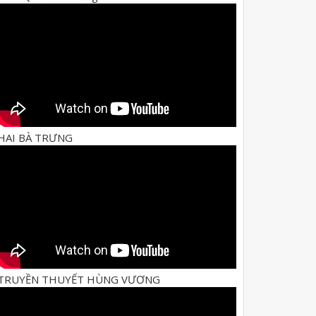
HAI BÀ TRƯNG
TRUYỀN THUYẾT HÙNG VƯƠNG