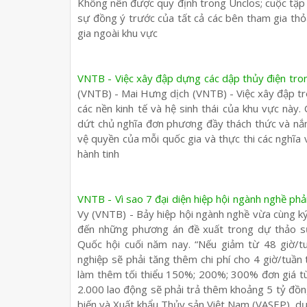
Không nên được quy định trong Unclos; cuộc tập 
sự đồng ý trước của tất cả các bên tham gia thỏ
gia ngoài khu vực
VNTB - Việc xây đập dựng các dập thủy điện tr
(VNTB) - Mai Hưng dịch (VNTB) - Việc xây đập t
các nền kinh tế và hệ sinh thái của khu vực này
dứt chủ nghĩa đơn phương đầy thách thức và nắm
vệ quyền của mỗi quốc gia và thực thi các nghĩa 
hành tinh
VNTB - Vì sao 7 đại diện hiệp hội ngành nghề phả
Vy (VNTB) - Bảy hiệp hội ngành nghề vừa cùng ký t
đến những phương án đề xuất trong dự thảo sử
Quốc hội cuối năm nay. “Nếu giảm từ 48 giờ/t
nghiệp sẽ phải tăng thêm chi phí cho 4 giờ/tuần 
làm thêm tối thiểu 150%; 200%; 300% đơn giá t
2.000 lao động sẽ phải trả thêm khoảng 5 tỷ đ
biến và Xuất khẩu Thủy sản Việt Nam (VASEP), dự