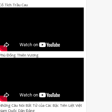
Cổ Tích Trầu Cau
Phù Đổng Thiên Vương
Những Câu Nói Bất Tử của Các Bậc Tiên Liệt Việt
Nam Quốc Dân Đảng