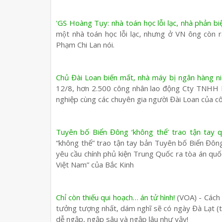
'GS Hoàng Tụy: nhà toán học lỗi lạc, nhà phản bi
một nhà toán học lỗi lạc, nhưng ở VN ông còn rấ
Phạm Chi Lan nói.
Chủ Đài Loan biến mất, nhà máy bị ngân hàng n
12/8, hơn 2.500 công nhân lao động Cty TNHH 
nghiệp cùng các chuyên gia người Đài Loan của côn
Tuyên bố Biển Đông ‘không thể’ trao tận tay q
“không thể” trao tận tay bản Tuyên bố Biển Đông
yêu cầu chính phủ kiện Trung Quốc ra tòa án q
Việt Nam” của Bắc Kinh
Chỉ còn thiếu qui hoạch… án tử hình!
(VOA) - Cách 
tưởng tượng nhất, dám nghĩ sẽ có ngày Đà Lạt (tọ
dễ ngập, ngập sâu và ngập lâu như vậy!