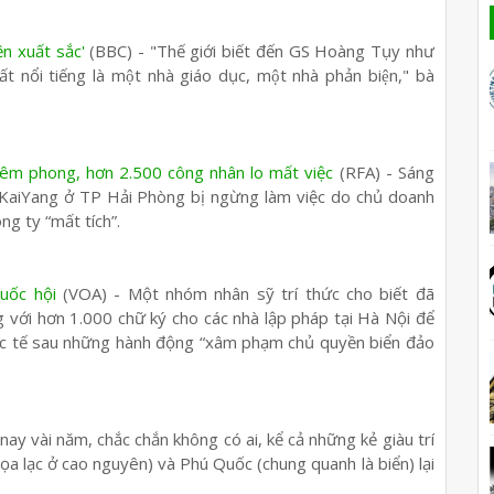
ện xuất sắc'
(BBC) - "Thế giới biết đến GS Hoàng Tụy như
t nổi tiếng là một nhà giáo dục, một nhà phản biện," bà
iêm phong, hơn 2.500 công nhân lo mất việc
(RFA) - Sáng
KaiYang ở TP Hải Phòng bị ngừng làm việc do chủ doanh
g ty “mất tích”.
uốc hội
(VOA) - Một nhóm nhân sỹ trí thức cho biết đã
 với hơn 1.000 chữ ký cho các nhà lập pháp tại Hà Nội để
uốc tế sau những hành động “xâm phạm chủ quyền biển đảo
nay vài năm, chắc chắn không có ai, kể cả những kẻ giàu trí
a lạc ở cao nguyên) và Phú Quốc (chung quanh là biển) lại