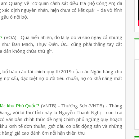
Tam Quang về “cơ quan cảnh sát điều tra (Bộ Công An) đã
 xác định nguyên nhân, hiện chưa có kết quả” – đã vô hình
 gấu ó nội bộ.
A?
(VOA) - Quá hiển nhiên, đó là lý do vì sao ngay cả những
am như Đan Mạch, Thụy Điển, Úc… cũng phải thẳng tay cắt
a dân không chừa thứ gì”.
 bố báo cáo tài chính quý II/2019 của các Ngân hàng cho
g nợ xấu, đặc biệt nợ dưới tiêu chuẩn, nợ có khả năng mất
đặc khu Phú Quốc’?
(VNTB) - Thường Sơn (VNTB) - Tháng
ang, với bí thư tỉnh này là Nguyễn Thanh Nghị - con trai
 có văn bản chính thức đề nghị Chính phủ ngừng quy hoạch
khu kinh tế đơn thuần, giới đầu cơ bất động sản và những
 hàng’ giá cao đành ôm nỗi hận thiên thu.