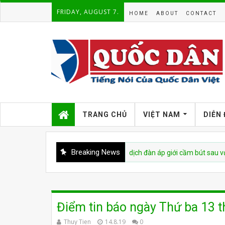
FRIDAY, AUGUST 7.
HOME
ABOUT
CONTACT
TRANG CHỦ
VIỆT NAM
DIỄN
Breaking News
iệt Nam bị cáo buộc tái diễn chiến dịch đàn áp giới cầm bút sau vụ bắt giữ
Điểm tin báo ngày Thứ ba 13 
Thuy Tien
14.8.19
0