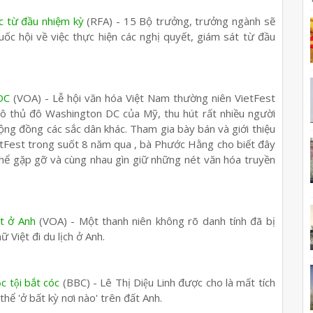
c từ đầu nhiệm kỳ
(RFA) - 15 Bộ trưởng, trưởng ngành sẽ
ốc hội về việc thực hiện các nghị quyết, giám sát từ đầu
DC
(VOA) - Lễ hội văn hóa Việt Nam thường niên VietFest
 ô thủ đô Washington DC của Mỹ, thu hút rất nhiều người
ng đồng các sắc dân khác. Tham gia bày bán và giới thiệu
etFest trong suốt 8 năm qua , bà Phước Hằng cho biết đây
thể gặp gỡ và cùng nhau gìn giữ những nét văn hóa truyền
ệt ở Anh
(VOA) - Một thanh niên không rõ danh tính đã bị
 Việt đi du lịch ở Anh.
c tội bắt cóc
(BBC) - Lê Thị Diệu Linh được cho là mất tích
 thể 'ở bất kỳ nơi nào' trên đất Anh.