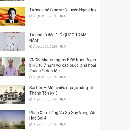
Tưởng nhớ Giáo sư Nguyễn Ngọc Huy
August 06, 2026
0
Từ nhà tù đến “TỔ QUỐC TRĂM
NĂM”
August 06, 2026
0
VNCS: Mục sư người Ê Đê Nuen Ayun
bị xử tù 7 năm với cáo buộc 'phá hoại
đoàn kết dân tộc'
August 06, 2026
0
Sài Gòn – Một chiều ngược nắng Lê
Thánh Tôn Kỳ 3
August 06, 2026
0
Pháp Xâm Lăng Và Sự Suy Vong Văn
Hoá Bài 4
August 06, 2026
0