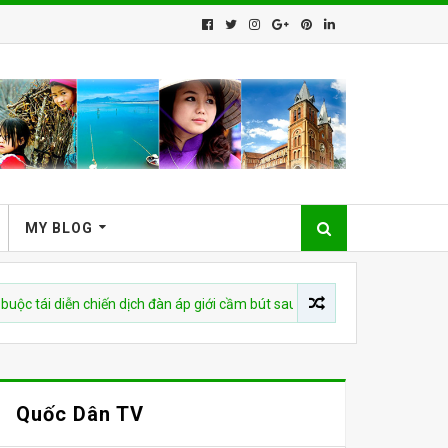
MY BLOG
 diễn chiến dịch đàn áp giới cầm bút sau vụ bắt giữ tác giả
C
Quốc Dân TV