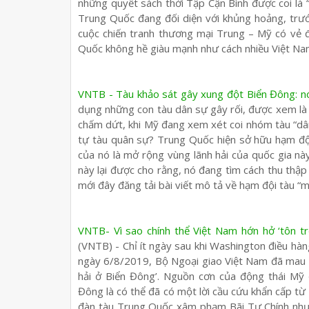
những quyết sách thời Tập Cận Bình được coi là 
Trung Quốc đang đối diện với khủng hoảng, trư
cuộc chiến tranh thương mại Trung – Mỹ có vẻ 
Quốc không hề giàu mạnh như cách nhiều Việt N
VNTB - Tàu khảo sát gây xung đột Biển Đông: nó 
dụng những con tàu dân sự gây rối, được xem là 
chấm dứt, khi Mỹ đang xem xét coi nhóm tàu “dân
tự tàu quân sự? Trung Quốc hiện sở hữu hạm đội
của nó là mở rộng vùng lãnh hải của quốc gia nà
này lại được cho rằng, nó đang tìm cách thu thập
mới đây đăng tải bài viết mô tả về hạm đội tàu “m
VNTB- Vì sao chính thể Việt Nam hớn hở ‘tôn t
(VNTB) - Chỉ ít ngày sau khi Washington điều h
ngày 6/8/2019, Bộ Ngoại giao Việt Nam đã mau 
hải ở Biển Đông’. Nguồn cơn của động thái M
Đông là có thể đã có một lời cầu cứu khẩn cấp từ
đàn tàu Trung Quốc xâm phạm Bãi Tư Chính như 