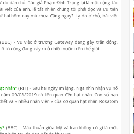
ự do dân chủ. Tác giả Phạm Đình Trọng lại là một cộng tác
i viết của anh, lẽ tất nhiên chúng tôi phải đọc và ưu tiên
từ hai hôm nay mà chưa đăng ngay? Lý do ở chỗ, bài viết
(BBC) - Vụ việc ở trường Gateway đang gây trấn động,
ô tô cũng đang xảy ra ở nhiều nước trên thế giới.
hạt nhân"
(RFI) - Sau hai ngày im lặng, Nga nhìn nhận vụ nổ
 năm 09/08/2019 có liên quan đến hạt nhân. Con số nạn
i chết và « nhiều nhân viên » của cơ quan hạt nhân Rosatom
ậy?
(BBC) - Mâu thuẫn giữa Mỹ và Iran không có gì là mới,