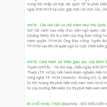
trong hội nhập và hợp tác quốc tế” là phát bi
ngày 9/8/2019 tại cuộc gặp mặt với chức sắc, ch
VNTB - Cần Giờ cần ‘cơ chế mềm’ như Phú Quốc 
Giờ ‘cất cánh’ sau mấy chục năm ngủ quên, cần
(Quảng Ninh). Đó là ý kiến của ông Đào Hồng T
chính quyền TP.HCM. Ông Đào Hồng Tuyển được 
TP.HCM sau khi rời quân ngũ từ cuộc chiến biên
VNTB- Cách hành xử thiếu giáo dục của BGH Đ
Tuyên (VNTB) - Tin cho hay, chiều ngày 8/8/2019,
Thạnh (TP. HCM), tiến hành khám nghiệm hiện t
Công nghệ TP. HCM (Hutech) - Đường D2, Q. Bìn
SV hốt hoảng khi phát hiện một nam sinh rơi từ tr
SV của trường đến kiểm tra thì phát hiện nam sin
ĐI CHỖ KHÁC CHƠI
(BoxitVN) - ĐÔI ĐIỀU VỚI V