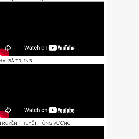
HAI BÀ TRƯNG
TRUYỀN THUYẾT HÙNG VƯƠNG