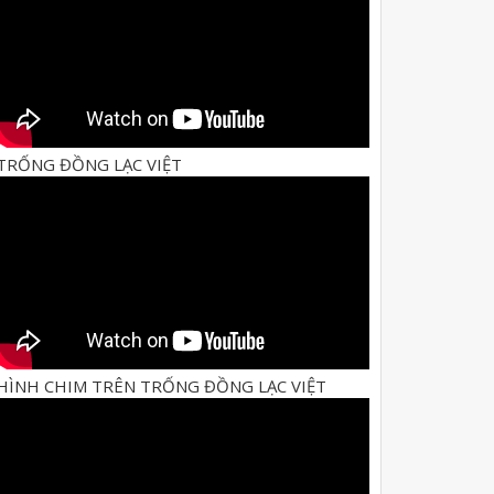
TRỐNG ĐỒNG LẠC VIỆT
HÌNH CHIM TRÊN TRỐNG ĐỒNG LẠC VIỆT