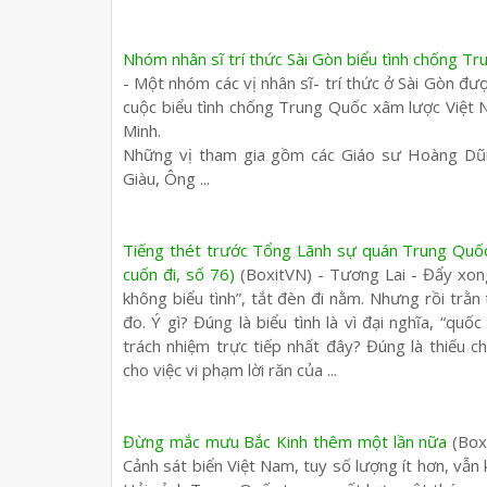
Nhóm nhân sĩ trí thức Sài Gòn biểu tình chống T
- Một nhóm các vị nhân sĩ- trí thức ở Sài Gòn đư
cuộc biểu tình chống Trung Quốc xâm lược Việt
Minh.
Những vị tham gia gồm các Giáo sư Hoàng Dũ
Giàu, Ông ...
Tiếng thét trước Tổng Lãnh sự quán Trung Quố
cuốn đi, số 76)
(BoxitVN) - Tương Lai - Đẩy xon
không biểu tình”, tắt đèn đi nằm. Nhưng rồi trằn
đo. Ý gì? Đúng là biểu tình là vì đại nghĩa, “qu
trách nhiệm trực tiếp nhất đây? Đúng là thiếu 
cho việc vi phạm lời răn của ...
Đừng mắc mưu Bắc Kinh thêm một lần nữa
(Boxi
Cảnh sát biển Việt Nam, tuy số lượng ít hơn, vẫn