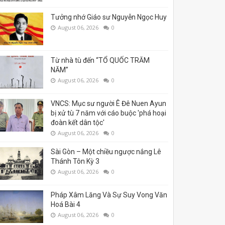
Tưởng nhớ Giáo sư Nguyễn Ngọc Huy
August 06, 2026
0
Từ nhà tù đến “TỔ QUỐC TRĂM
NĂM”
August 06, 2026
0
VNCS: Mục sư người Ê Đê Nuen Ayun
bị xử tù 7 năm với cáo buộc 'phá hoại
đoàn kết dân tộc'
August 06, 2026
0
Sài Gòn – Một chiều ngược nắng Lê
Thánh Tôn Kỳ 3
August 06, 2026
0
Pháp Xâm Lăng Và Sự Suy Vong Văn
Hoá Bài 4
August 06, 2026
0