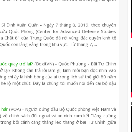
n Sĩ Đinh Xuân Quân - Ngày 7 tháng 8, 2019, theo chuyên
 cứu Quốc Phòng (Center for Advanced Defense Studies
ịa Chất 8" của Trung Quốc đã rời vùng đặc quyền kinh tế
uốc còn lảng vảng trong khu vực. Từ tháng 7, ...
uốc quay trở lại?
(BoxitVN) - Quốc Phương - Bãi Tư Chính
 lại? Không cần trả lời làm gì, kính mời bạn đọc nhìn vào
g chí ấy là hình bóng của ai trong lịch sử thế giới 80 năm
in hé lộ một chút: Đây là chúng tôi muốn nói đến cái bộ sậu
hải’
(VOA) - Người đứng đầu Bộ Quốc phòng Việt Nam và
) về chính sách đối ngoại và an ninh cam kết “tăng cường
trong bối cảnh căng thẳng leo thang ở bãi Tư Chính giữa