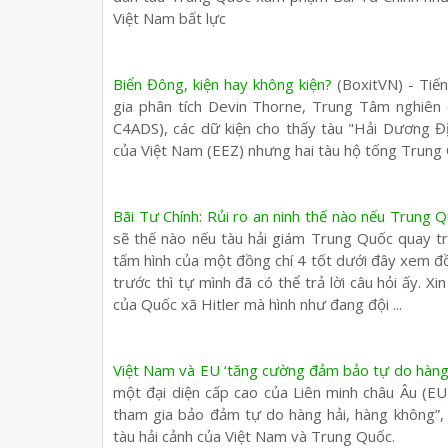
Việt Nam bất lực
Biển Đông, kiện hay không kiện?
(BoxitVN) - Tiế
gia phân tích Devin Thorne, Trung Tâm nghiên
C4ADS), các dữ kiện cho thấy tàu "Hải Dương Đ
của Việt Nam (EEZ) nhưng hai tàu hộ tống Trung Q
Bãi Tư Chính: Rủi ro an ninh thế nào nếu Trung Q
sẽ thế nào nếu tàu hải giám Trung Quốc quay trở
tấm hình của một đồng chí 4 tốt dưới đây xem đồn
trước thì tự mình đã có thể trả lời câu hỏi ấy. X
của Quốc xã Hitler mà hình như đang đội ...
Việt Nam và EU ‘tăng cường đảm bảo tự do hàng 
một đại diện cấp cao của Liên minh châu Âu (EU
tham gia bảo đảm tự do hàng hải, hàng không”, 
tàu hải cảnh của Việt Nam và Trung Quốc.