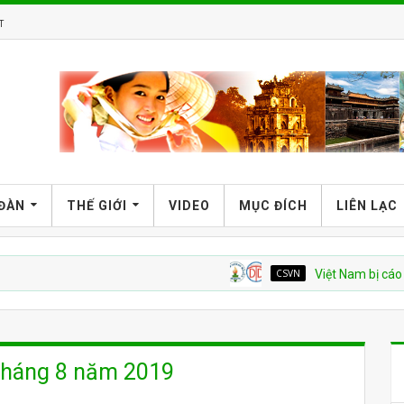
T
 ĐÀN
THẾ GIỚI
VIDEO
MỤC ĐÍCH
LIÊN LẠC
CSVN
Việt Nam bị cáo buộc tái
 tháng 8 năm 2019