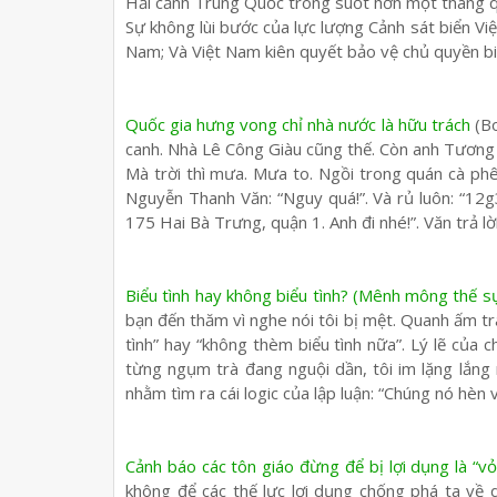
Hải cảnh Trung Quốc trong suốt hơn một tháng qu
Sự không lùi bước của lực lượng Cảnh sát biển Việt
Nam; Và Việt Nam kiên quyết bảo vệ chủ quyền biể
Quốc gia hưng vong chỉ nhà nước là hữu trách
(Bo
canh. Nhà Lê Công Giàu cũng thế. Còn anh Tương L
Mà trời thì mưa. Mưa to. Ngồi trong quán cà phê
Nguyễn Thanh Văn: “Nguy quá!”. Và rủ luôn: “12g
175 Hai Bà Trưng, quận 1. Anh đi nhé!”. Văn trả lời
Biểu tình hay không biểu tình? (Mênh mông thế sự
bạn đến thăm vì nghe nói tôi bị mệt. Quanh ấm t
tình” hay “không thèm biểu tình nữa”. Lý lẽ của
từng ngụm trà đang nguội dần, tôi im lặng lắng
nhằm tìm ra cái logic của lập luận: “Chúng nó hèn v
Cảnh báo các tôn giáo đừng để bị lợi dụng là “v
không để các thế lực lợi dụng chống phá ta về 