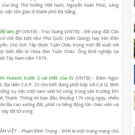
ểu của ông Thủ tướng Việt Nam, Nguyễn Xuân Phúc, sáng
ức việc tôn giáo ở thành phố Đà Nẵng.
để làm gì?
(VNTB) -Trúc Giang (VNTB) - Để vùng đất Cần
 cơ chế đặc biệt như Phú Quốc (Kiên Giang) hay Vân Đồn
uyển, Chủ tịch Tập đoàn Tuần Châu trong một đề xuất với
biết đến là ‘chúa đảo Tuần Châu’. Ông khởi nghiệp tại
 giới Tây Nam năm 1979.
H Hutech trước 2 cái chết của SV
(VNTB) - Đàm Ngọc
 đại diện C.A P. 25 cho biết đang phối hợp với C.A Q. Bình
rường vụ việc một nam sinh tử vong trong sân trường ĐH
h Thạnh. Thông tin ban đầu, khoảng 17h cùng ngày, nhiều
ên lầu cao xuống đất, phát ra tiếng động lớn. Giáo viên và
h này đã tử vong.
ĂN VIỆT - Phạm Đình Trọng - BVN là một trang mạng chủ