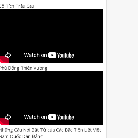
Cổ Tích Trầu Cau
Phù Đổng Thiên Vương
Những Câu Nói Bất Tử của Các Bậc Tiên Liệt Việt
Nam Quốc Dân Đảng