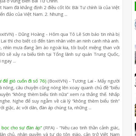
a ở vùng biển Bãi Tư Chính.
 Nam đã khẳng định 2 điều cốt lõi: Bãi Tư chính là của Việt
n đảo của Việt Nam. 2. Nhưng ...
xitVN) - Dũng Hoàng - Hôm qua Tô Lê Sơn báo tin nhà bị
ai thì cho biết có đến tám nhân viên an ninh canh nhà anh.
, nhìn mưa đang ầm ào ngoài kia, tôi buột miệng than với
30 sẽ xảy ra biểu tình tại Tổng lãnh sự quán Trung Quốc,
 ngay ...
 để gió cuốn đi số 76)
(BoxitVN) - Tương Lai - Mấy người
rà nóng, câu chuyện cũng nóng lên xoay quanh chủ đề “biểu
 chuyện “không thèm biểu tình nữa” xem ra thắng thế. Nhấp
 nghe. Nghe để suy ngẫm về cái lý “không thèm biểu tình”
ới giặc, ác với dân, đàn áp chúng ta, những ...
ỏ bọc cho sự đàn áp”
(RFA) - “Nêu cao tinh thần cảnh giác,
dân chủ, nhân quyền và tự do tôn giáo, cản trở Việt Nam