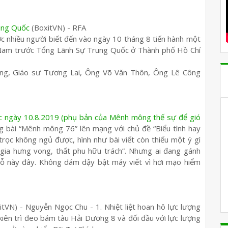
rung Quốc
(BoxitVN) - RFA
ợc nhiều người biết đến vào ngày 10 tháng 8 tiến hành một
 Nam trước Tổng Lãnh Sự Trung Quốc ở Thành phố Hồ Chí
ng, Giáo sư Tương Lai, Ông Võ Văn Thôn, Ông Lê Công
c ngày 10.8.2019 (phụ bản của Mênh mông thế sự để gió
g bài “Mênh mông 76” lên mạng với chủ đề “Biểu tình hay
 trọc không ngủ được, hình như bài viết còn thiếu một ý gì
ốc gia hưng vong, thất phu hữu trách”. Nhưng ai đang gánh
chỗ này đây. Không dám dậy bật máy viết vì hơi mạo hiểm
tVN) - Nguyễn Ngọc Chu - 1. Nhiệt liệt hoan hô lực lượng
 kiên trì đeo bám tàu Hải Dương 8 và đối đầu với lực lượng