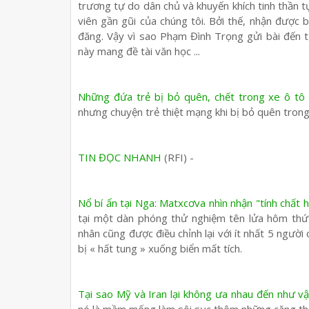
trương tự do dân chủ và khuyến khích tinh thần t
viên gần gũi của chúng tôi. Bởi thế, nhận được bà
đăng. Vậy vì sao Phạm Đình Trọng gửi bài đến 
này mang đề tài văn học ...
Những đứa trẻ bị bỏ quên, chết trong xe ô tô
nhưng chuyện trẻ thiệt mạng khi bị bỏ quên trong 
TIN ĐỌC NHANH
(RFI) -
Nổ bí ẩn tại Nga: Matxcơva nhìn nhận "tính chất 
tại một dàn phóng thử nghiệm tên lửa hôm thứ
nhân cũng được điều chỉnh lại với ít nhất 5 ngườ
bị « hất tung » xuống biển mất tích.
Tại sao Mỹ và Iran lại không ưa nhau đến như v