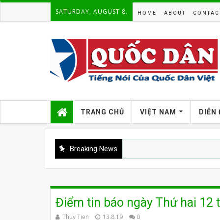
SATURDAY, AUGUST 8.
HOME
ABOUT
CONTAC
TRANG CHỦ
VIỆT NAM
DIỄN
Breaking News
Điểm tin báo ngày Thứ hai 12
Thuy Tien
13.8.19
0