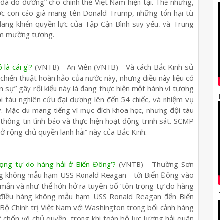
“đá dò đường” cho chính thể Việt Nam hiện tại. Thế nhưng,
ớc con cáo già mang tên Donald Trump, những tổn hại từ
đang khiến quyền lực của Tập Cận Bình suy yếu, và Trung
am mường tượng.
là cái gì?
(VNTB) - An Viên (VNTB) - Và cách Bắc Kinh sử
chiến thuật hoàn hảo của nước này, nhưng điều này liệu có
 sự” gây rối kiểu này là đang thực hiện một hành vi tương
 tàu nghiên cứu đại dương lên đến 54 chiếc, và nhiệm vụ
y. Mặc dù mang tiếng vì mục đích khoa học, nhưng đội tàu
 thông tin tình báo và thực hiện hoạt động trinh sát. SCMP
ở rộng chủ quyền lãnh hải” này của Bắc Kinh.
rọng tự do hàng hải ở Biển Đông’?
(VNTB) - Thường Sơn
àng không mẫu hạm USS Ronald Reagan - tới Biển Đông vào
mắn và như thể hớn hở ra tuyên bố ‘tôn trọng tự do hàng
ỹ điều hàng không mẫu hạm USS Ronald Reagan đến Biển
 Bộ Chính trị Việt Nam với Washington trong bối cảnh hàng
chốn vô chủ quyền, trong khi toàn bộ lực lượng hải quân