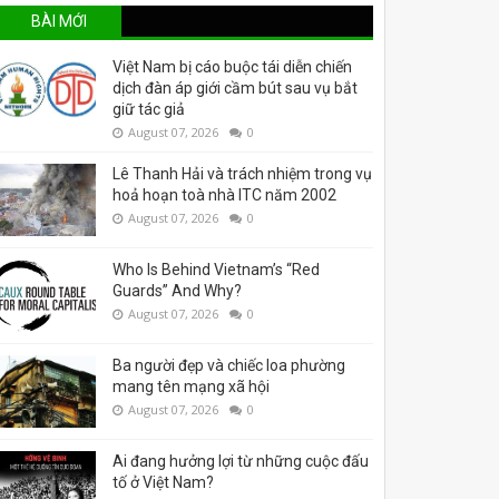
BÀI MỚI
Việt Nam bị cáo buộc tái diễn chiến
dịch đàn áp giới cầm bút sau vụ bắt
giữ tác giả
August 07, 2026
0
Lê Thanh Hải và trách nhiệm trong vụ
hoả hoạn toà nhà ITC năm 2002
August 07, 2026
0
Who Is Behind Vietnam’s “Red
Guards” And Why?
August 07, 2026
0
Ba người đẹp và chiếc loa phường
mang tên mạng xã hội
August 07, 2026
0
Ai đang hưởng lợi từ những cuộc đấu
tố ở Việt Nam?