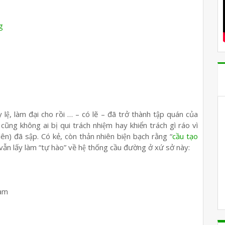
g
 lệ, làm đại cho rồi … – có lẽ – đã trở thành tập quán của
ũng không ai bị qui trách nhiệm hay khiển trách gì ráo vì
n) đã sập. Có kẻ, còn thản nhiên biện bạch rằng “
cầu tạo
̀ vẫn lấy làm “tự hào” về hệ thống cầu đường ở xứ sở này:
Nam