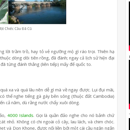
̣t Chiếc Cầu Đã Cũ
lời trầm trồ, hay tỏ vẻ ngưỡng mộ gì ráo trọi. Thiên hạ
huộc dòng dõi tiên rồng, đã đành; ngay cả lịch sử hiện đại
 đã từng đánh thắng (liên tiếp) mấy đế quốc to.
đi quá xa và quá lâu nên dễ gì mà về ngay được. Lụi đụi mãi,
, có thể nghe tiếng gà gáy bên sông (thuộc đất Cambodia)
́n cả năm, dù rằng nước chẩy xuôi dòng.
ảo,
4000 Islands
. Gọi là quần đảo nghe cho nó bảnh chứ
n cát nhỏ. Không có chi ngoài cỏ cây, lau lách, và chim chóc.
t và Don Khone, được nối liền bởi một cái cầu ngăn ngắn