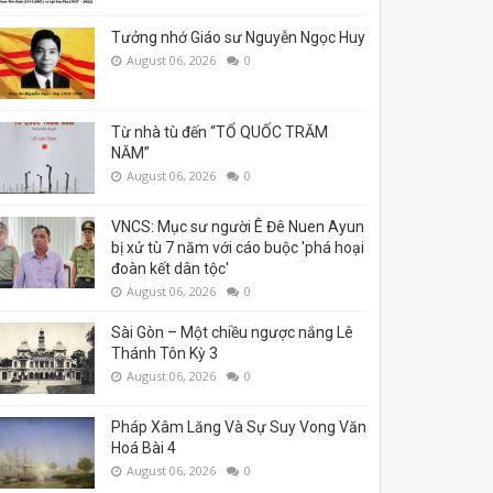
Tưởng nhớ Giáo sư Nguyễn Ngọc Huy
August 06, 2026
0
Từ nhà tù đến “TỔ QUỐC TRĂM
NĂM”
August 06, 2026
0
VNCS: Mục sư người Ê Đê Nuen Ayun
bị xử tù 7 năm với cáo buộc 'phá hoại
đoàn kết dân tộc'
August 06, 2026
0
Sài Gòn – Một chiều ngược nắng Lê
Thánh Tôn Kỳ 3
August 06, 2026
0
Pháp Xâm Lăng Và Sự Suy Vong Văn
Hoá Bài 4
August 06, 2026
0