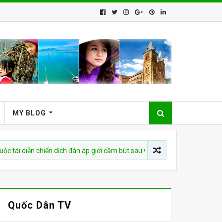
MY BLOG
iễn chiến dịch đàn áp giới cầm bút sau vụ bắt giữ tác giả
CHU
Quốc Dân TV