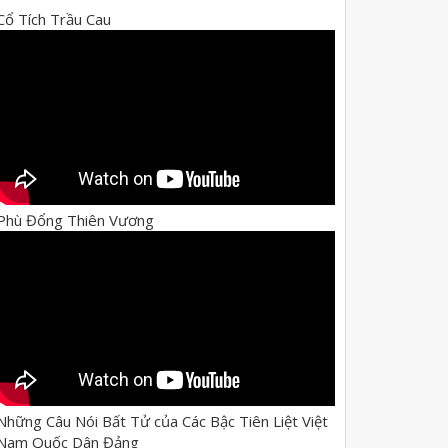
Cổ Tích Trầu Cau
Phù Đổng Thiên Vương
Những Câu Nói Bất Tử của Các Bậc Tiên Liệt Việt
Nam Quốc Dân Đảng