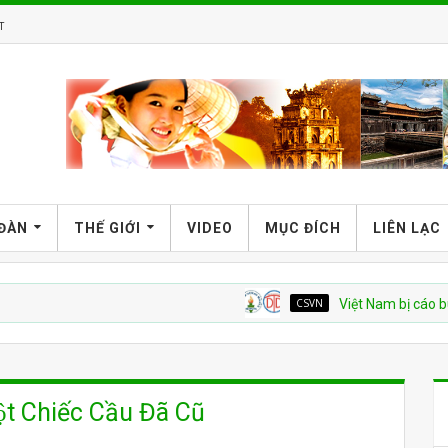
T
 ĐÀN
THẾ GIỚI
VIDEO
MỤC ĐÍCH
LIÊN LẠC
CSVN
Việt Nam bị cáo buộc tái d
 Chiếc Cầu Đã Cũ