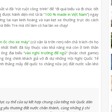
bắt vì đã “rút ruột công trình” để “đi quà biếu và đi chúc tết
ược hãnh diện mô tả là “
100 % made in Việt Nam
”) ngay
những tai nạn kinh hoàng và nạn kẹt xe thường trực do cách
 và Bến Tre mà chỉ làm có hai làn xe chạy!
on ốc cho xe máy”
(cứ vặn là trờn ren) nên chả trách chi họ
hất thiết đã tùy thuộc vào khả năng mà còn ở tinh thần
 ông đại biểu “
vào nghị trường để ngủ
” (hoặc chơi game)
̃ng ông chính khách giả vờ đi dự những Hội Nghị Quốc Tế
́nh thắng mấy đế quốc to chăng nữa (e) đất nước vẫn khó
ực cụ thể của sự kết hợp chung của tiếng nói Quốc dân
g yêu thương đất nước chân thành, cùng những ý chí