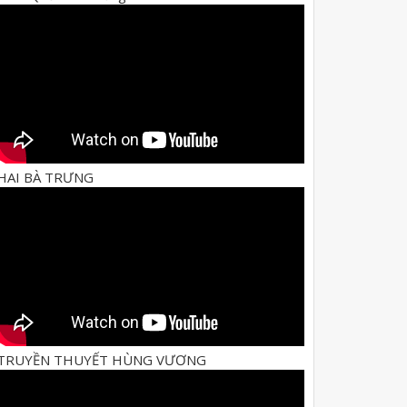
HAI BÀ TRƯNG
TRUYỀN THUYẾT HÙNG VƯƠNG