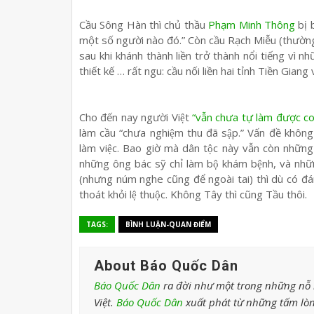
Cầu Sông Hàn thì chủ thầu
Phạm Minh Thông
bị 
một số người nào đó.” Còn cầu Rạch Miễu (thường đ
sau khi khánh thành liền trở thành nổi tiếng vì 
thiết kế … rất ngu: cầu nối liền hai tỉnh Tiền Giang
Cho đến nay người Việt
“vẫn chưa tự làm được c
làm cầu “chưa nghiệm thu đã sập.” Vấn đề không n
làm việc. Bao giờ mà dân tộc này vẫn còn những
những ông bác sỹ chỉ làm bộ khám bệnh, và như
(nhưng núm nghe cũng để ngoài tai) thì dù có đa
thoát khỏi lệ thuộc. Không Tây thì cũng Tầu thôi.
TAGS:
BÌNH LUẬN-QUAN ĐIỂM
About Báo Quốc Dân
Báo Quốc Dân
ra đời như một trong những nỗ l
Việt.
Báo Quốc Dân
xuất phát từ những tấm lòn