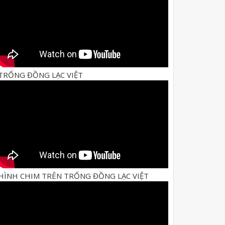
TRỐNG ĐỒNG LẠC VIỆT
HÌNH CHIM TRÊN TRỐNG ĐỒNG LẠC VIỆT