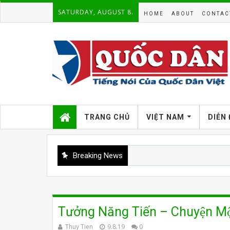
SATURDAY, AUGUST 8.
HOME
ABOUT
CONTAC
TRANG CHỦ
VIỆT NAM
DIỄN
Breaking News
Tưởng Năng Tiến – Chuyện Một
Thuy Tien
9.8.19
0