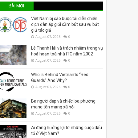
BÀI MỚI
Việt Nam bị cáo buộc tái diễn chiến
dịch đàn áp giới cầm bút sau vụ bắt
giữ tác giả
August 07, 2026
0
Lê Thanh Hải và trách nhiệm trong vụ
hoả hoạn toà nhà ITC năm 2002
August 07, 2026
0
Who Is Behind Vietnam’s “Red
Guards” And Why?
August 07, 2026
0
Ba người đẹp và chiếc loa phường
mang tên mạng xã hội
August 07, 2026
0
Ai đang hưởng lợi từ những cuộc đấu
tố ở Việt Nam?