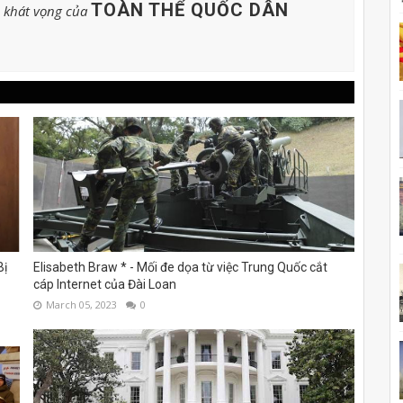
TOÀN THỂ QUỐC DÂN
o khát vọng của
Bị
Elisabeth Braw * - Mối đe dọa từ việc Trung Quốc cắt
cáp Internet của Đài Loan
March 05, 2023
0