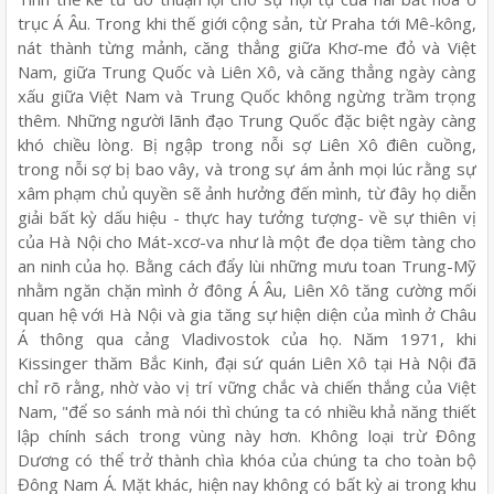
trục Á Âu. Trong khi thế giới cộng sản, từ Praha tới Mê-kông,
nát thành từng mảnh, căng thẳng giữa Khơ-me đỏ và Việt
Nam, giữa Trung Quốc và Liên Xô, và căng thẳng ngày càng
xấu giữa Việt Nam và Trung Quốc không ngừng trầm trọng
thêm. Những người lãnh đạo Trung Quốc đặc biệt ngày càng
khó chiều lòng. Bị ngập trong nỗi sợ Liên Xô điên cuồng,
trong nỗi sợ bị bao vây, và trong sự ám ảnh mọi lúc rằng sự
xâm phạm chủ quyền sẽ ảnh hưởng đến mình, từ đây họ diễn
giải bất kỳ dấu hiệu - thực hay tưởng tượng- về sự thiên vị
của Hà Nội cho Mát-xcơ-va như là một đe dọa tiềm tàng cho
an ninh của họ. Bằng cách đẩy lùi những mưu toan Trung-Mỹ
nhằm ngăn chặn mình ở đông Á Âu, Liên Xô tăng cường mối
quan hệ với Hà Nội và gia tăng sự hiện diện của mình ở Châu
Á thông qua cảng Vladivostok của họ. Năm 1971, khi
Kissinger thăm Bắc Kinh, đại sứ quán Liên Xô tại Hà Nội đã
chỉ rõ rằng, nhờ vào vị trí vững chắc và chiến thắng của Việt
Nam, "để so sánh mà nói thì chúng ta có nhiều khả năng thiết
lập chính sách trong vùng này hơn. Không loại trừ Đông
Dương có thể trở thành chìa khóa của chúng ta cho toàn bộ
Đông Nam Á. Mặt khác, hiện nay không có bất kỳ ai trong khu