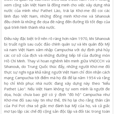
xem cộng sản Việt Nam là đồng minh cho việc xây dựng nhà
nước của mình như Pathet Lào, trái lại Khơ-me đỏ coi các
lãnh đạo Việt Nam, những đồng minh Khơ-me và Sihanouk
đều chính là những đe dọa đè nặng đến đường lối tốt đẹp của
quá trình hình thành nhà nước.
Điều này đặc biệt trở nên rõ ràng hơn năm 1970, khi Sihanouk
bị truất ngôi sau cuộc đảo chính quân sự và khi quân đội Mỹ
và nam Việt Nam xâm nhập Campuchia với dự định phá hủy
các cơ sở của địch và những đường tiếp tế của đường mòn
Hồ Chí Minh. Thay vì hoan nghênh liên minh giữa VNDCCH và
Sihanouk, do Trung Quốc thúc đẩy, những người Khơ-me đỏ
thực sự nghi ngại khả năng người Việt Nam chỉ đón nhận cách
mạng Campuchia tới điểm mà họ đã để lại năm 1954 và rằng
họ chỉ khôi phục nhà nước đang xây dựng này theo "kiểu
Pathet Lào". Nếu Việt Nam không tự xem mình là người đe
dọa, hoặc chưa bao giờ có ý định "đô hộ" Campuchia như
Khơ-me đỏ sau này tin như thế, thì họ lại cho rằng thân cận
của Pol Pot chia sẻ giấc mơ đánh bại Mỹ của họ, và cả giấc
mơ tạo lập các chế độ cộng sản độc lập và đối tác trong toàn