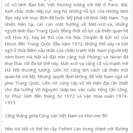
cổ vũ lãnh đạo bắc Việt thương lượng với Mỹ ở Paris. Bắc
Kinh chắc chắn tiếp tục ủng hộ những nỗ lực của những lãnh
đạo này với mục đích để buộc Mỹ phải rời khỏi Việt Nam. Tuy
nhiên hiện tại, các con mắt hướng về Mát-xcơ-va, những
người lãnh đạo Trung Quốc đồng thời nỗ lực cải thiện quan hệ
với Hoa Kỳ, hay kẻ thù của Hà Nội. Chuyến đi lịch sử của
Nixon đến Trung Quốc đầu năm 1972, không thể xảy ra bất
ngờ ở thời điểm xấu nhất của chiến tranh Việt Nam (người Mỹ
ném bom Hà Nội và đặt mìn cảng Hải Phòng) và Nixon đã
khai thác tối đa lợi thế này. Mát-xcơ-va cũng cổ vũ mạnh mẽ
Hà Nội thương lượng, Liên Xô cũng tìm cách cải thiện mối
quan hệ với Mỹ. Nhưng quyết định không để Việt Nam ngả về
phía Trung Quốc, Liên Xô cung cấp vũ khí hiện đại cần thiết
cho đại tướng Võ Nguyên Giáp lao vào cuộc tổng tấn công,
từ Phục Sinh đến tháng tư 1972 và vào mùa xuân 1974-
1975.
Căng thẳng giữa Cộng sản Việt Nam và Khơ-me đỏ
Nếu Hà Nội có thể tin cậy Pathet Lào trung thành với đường