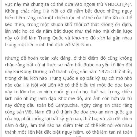
vực này mà chúng ta có thể dựa vào ngoại trừ VNDCCH[4]".
Không chắc rằng Hà Nội có đã nắm bắt được những nguy
hiểm tiềm tàng mà một chiến lược như thế của Liên Xô có thể
kéo theo, trong một khuôn khổ thời cơ thật không ổn định,
lẫn việc họ có đã nắm bắt được như thế nào mà chiến lược
này có thể làm Trung Quốc và Khơ-me đỏ xích lại gần nhau
trong một liên minh thù địch với Việt Nam.
Nhưng để hoàn toàn xác đáng, ở thời điểm đó cũng không
chắc rằng bất cứ ai thực sự nắm bắt được ba yếu tố liên đới
này khi Đông Dương trở thành cộng sản năm 1975 : thứ nhất,
trong chiều kích nào Trung Quốc e sợ bất kỳ sự cởi mở nhỏ
nào của Hà Nội với Liên Xô có thể biểu thị một đe dọa bao
vây to lớn cho an ninh quốc gia của họ; thứ hai, trong chiều
kích nào những lãnh đạo Khơ-me đỏ, ám ảnh còn hơn và từ
nay đứng đầu toàn bộ Campuchia, ngày càng tin chắc rằng
cộng sản Việt Nam đã trở thành đe dọa cho an ninh quốc gia
của họ, phải chống lại bất kỳ giá nào; thứ ba, và vấn đề chính
nằm ở đây, làm thế nào hai điểm trên có thể kết nối với nhau
thành một liên kết đặc biệt nguy hiểm, có thể làm tan rã toàn