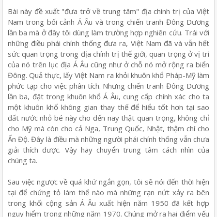
Bài này đề xuất "đưa trở về trung tâm" địa chính trị của Việt
Nam trong bối cảnh Á Âu và trong chiến tranh Đông Dương
lần ba mà ở đây tôi dùng làm trường hợp nghiên cứu. Trái với
những điều phái chính thống đưa ra, Việt Nam đã và vẫn hết
sức quan trọng trong địa chính trị thế giới, quan trọng ở vị trí
của nó trên lục địa Á Âu cũng như ở chỗ nó mở rộng ra biển
Đông. Quả thực, lấy Việt Nam ra khỏi khuôn khổ Pháp-Mỹ làm
phức tạp cho việc phân tích. Nhưng chiến tranh Đông Dương
lần ba, đặt trong khuôn khổ Á Âu, cung cấp chính xác cho ta
một khuôn khổ không gian thay thế để hiểu tốt hơn tại sao
đất nước nhỏ bé này cho đến nay thật quan trọng, không chỉ
cho Mỹ mà còn cho cả Nga, Trung Quốc, Nhật, thậm chí cho
Ấn Độ. Đây là điều mà những người phái chính thống vẫn chưa
giải thích được. Vậy hãy chuyển trung tâm cách nhìn của
chúng ta.
Sau việc ngược về quá khứ ngắn gọn, tôi sẽ nói đến thời hiện
tại để chứng tỏ làm thế nào mà những rạn nứt xảy ra bên
trong khối cộng sản Á Âu xuất hiện năm 1950 đã kết hợp
nguy hiểm trong những năm 1970. Chúng mở ra hai điểm yếu