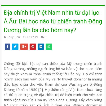
Địa chính trị Việt Nam nhìn từ đại lục
Á Âu: Bài học nào từ chiến tranh Đông
Dương lần ba cho hôm nay?
Thuy Tien
17.12.19
0
Chống đối kịch liệt sự can thiệp của Mỹ trong chiến tranh
Đông Dương, những người ủng hộ và bảo vệ cho quan điểm
này được xem là "phái chính thống" ở Bắc Mỹ. Họ chỉ trích
"chính sách bao vây" của Mỹ và "lý thuyết domino" là những
điều bào chữa cho việc tham dự của Washington ở Đông
Dương từ năm 1950 [2]. Họ thêm rằng, Việt Nam chưa từng
có đủ quan trọng về địa chính trị để biện minh cho việc can
thiệp rộng lớn của Hoa Kỳ vào Đông Dương. Lấy cảm hứng
từ công trình rất có ảnh hưởng của William Appleman