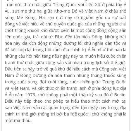
: rạn nứt thứ nhất giữa Trung Quốc với Liên Xô ở phía tây Á
Âu, sứt mẻ thứ hai giữa Khơ-me Đỏ và Việt Nam ở châu thổ
sông Mê Kông. Hai rạn nứt này có nguồn gốc do sự bất
đồng về việc hiểu về chủ quyền quốc gia của những người chủ
chốt trong khuôn khổ được xem là một cộng đồng cộng sản
liên quốc gia, trải dài từ Elbe đến tận biển Đông. Những bất
hòa này đã kích động những đường lối chủ nghĩa dân tộc và
đã kết hợp lại trong bối cảnh địa chính trị Á Âu như thế nào là
những câu hỏi nền tảng nếu ngày nay ta muốn hiểu cuộc chiến
tranh thứ nhất giữa cộng sản với nhau trong lịch sử thế giới.
Đầu tiên ta hãy trở về quá khứ để hiểu cách mà Cộng sản Việt
Nam ở Đông Dương đã hóa thành những thùng thuốc súng
trong cuộc xung đột cuối cùng, cuộc chiến giữa Trung Quốc
và Việt Nam, và kết thúc chiến tranh lạnh ở phía đông lục địa
Á Âu năm 1979, chứ không phải một thập kỷ sau đó ở Berlin.
Điều này tiếp theo cho phép ta hiểu theo một cách mới tại
sao Việt Nam vẫn rất quan trọng đến tận ngày nay trong địa
chính trị thế giới thống trị bởi ba "đế quốc", chứ không phải là
một mà thôi...