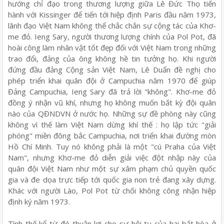
hướng chỉ đạo trong thương lượng giữa Lê Đức Thọ tiến
hành với Kissinger để tiến tới hiệp định Paris đầu năm 1973,
lãnh đạo Việt Nam không thể chắc chắn sự cộng tác của Khơ-
me đỏ. Ieng Sary, người thương lượng chính của Pol Pot, đã
hoài công làm nhân vật tốt đẹp đối với Việt Nam trong những
trao đổi, đảng của ông không hề tin tưởng họ. Khi người
đứng đầu đảng Cộng sản Việt Nam, Lê Duẩn đề nghị cho
phép triển khai quân đội ở Campuchia năm 1970 để giúp
Đảng Campuchia, Ieng Sary đã trả lời "không". Khơ-me đỏ
đồng ý nhận vũ khí, nhưng họ không muốn bất kỳ đội quân
nào của QĐNDVN ở nước họ. Những sự đề phòng này cũng
không vì thế làm Việt Nam dừng khí thế : họ lập tức "giải
phóng" miền đông bắc Campuchia, nơi triển khai đường mòn
Hồ Chí Minh. Tuy nó không phải là một "cú Praha của Việt
Nam", nhưng Khơ-me đỏ diễn giải việc đột nhập này của
quân đội Việt Nam như một sự xâm phạm chủ quyền quốc
gia và đe dọa trực tiếp tới quốc gia non trẻ đang xây dựng.
Khác với người Lào, Pol Pot từ chối không công nhận hiệp
định ký năm 1973.
Tình thế kể từ đó thuận lợi cho sự hội tụ của hai bất hòa ở