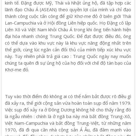
kinh tế. Đặng được Mỹ, Thái và Nhật ủng hộ, đã tập hợp các
lãnh đạo Châu Á (ASEAN) theo quyền lợi của mình và chỉ đạo
thành công cuộc tấn công để giữ Khơ-me đỏ ở biên giới Thái
Lan-Campuchia và ở Hội đồng Liên hiệp quốc. Họ Đặng cô lập
Liên Xô và Việt Nam khỏi Châu Á trong khi ông tiến hành hiện
đại hóa nhanh chóng Trung Quốc. Để đạt được điều đó, ông
có thể dựa vào khu vực này là khu vực năng động nhất trên
thế giới, cùng lúc ngăn cản đối thủ của mình tiếp xúc khu vực
này. Tuy nhiên phải trả giá cao : Trung Quốc ngày nay muốn
chúng ta quên đi sự ủng hộ của họ đối với chế độ tàn bạo của
Khơ-me đỏ.
Tuy vào thời điểm đó không ai có thể nắm bắt được rõ điều gì
đã xảy ra, thế giới cộng sản vừa hoàn toàn sụp đổ năm 1979.
Việc sụp đổ xảy ra ở Đông Dương không hề cho thấy rằng đó
là ngẫu nhiên : chính là ở ngã ba này mà bất đồng Trung-Xô,
Việt Nam-Campuchia và bất đồng Trung-Việt, từ những năm
1970, đã đi qua căn nhà cộng sản Á Âu, đã đâm mạnh vào