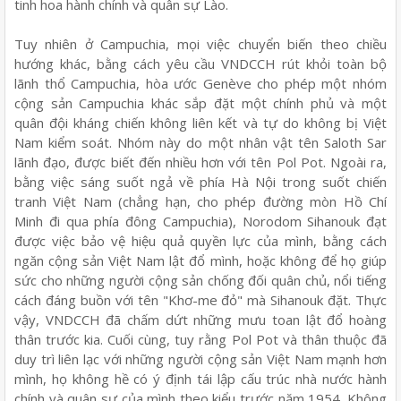
tinh hoa hành chính và quân sự Lào.
Tuy nhiên ở Campuchia, mọi việc chuyển biến theo chiều
hướng khác, bằng cách yêu cầu VNDCCH rút khỏi toàn bộ
lãnh thổ Campuchia, hòa ước Genève cho phép một nhóm
cộng sản Campuchia khác sắp đặt một chính phủ và một
quân đội kháng chiến không liên kết và tự do không bị Việt
Nam kiểm soát. Nhóm này do một nhân vật tên Saloth Sar
lãnh đạo, được biết đến nhiều hơn với tên Pol Pot. Ngoài ra,
bằng việc sáng suốt ngả về phía Hà Nội trong suốt chiến
tranh Việt Nam (chẳng hạn, cho phép đường mòn Hồ Chí
Minh đi qua phía đông Campuchia), Norodom Sihanouk đạt
được việc bảo vệ hiệu quả quyền lực của mình, bằng cách
ngăn cộng sản Việt Nam lật đổ mình, hoặc không để họ giúp
sức cho những người cộng sản chống đối quân chủ, nổi tiếng
cách đáng buồn với tên "Khơ-me đỏ" mà Sihanouk đặt. Thực
vậy, VNDCCH đã chấm dứt những mưu toan lật đổ hoàng
thân trước kia. Cuối cùng, tuy rằng Pol Pot và thân thuộc đã
duy trì liên lạc với những người cộng sản Việt Nam mạnh hơn
mình, họ không hề có ý định tái lập cấu trúc nhà nước hành
chính và quân sự của mình theo kiểu trước năm 1954. Không