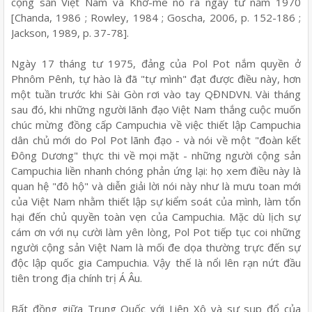
cộng sản Việt Nam và Khơ-me nổ ra ngay từ năm 1970
[Chanda, 1986 ; Rowley, 1984 ; Goscha, 2006, p. 152-186 ;
Jackson, 1989, p. 37-78].
Ngày 17 tháng tư 1975, đảng của Pol Pot nắm quyền ở
Phnôm Pênh, tự hào là đã "tự mình" đạt được điều này, hơn
một tuần trước khi Sài Gòn rơi vào tay QĐNDVN. Vài tháng
sau đó, khi những người lãnh đạo Việt Nam thắng cuộc muốn
chúc mừng đồng cấp Campuchia về việc thiết lập Campuchia
dân chủ mới do Pol Pot lãnh đạo - và nói về một "đoàn kết
Đông Dương" thực thi về mọi mặt - những người cộng sản
Campuchia liền nhanh chóng phản ứng lại: họ xem điều này là
quan hệ "đô hộ" và diễn giải lời nói này như là mưu toan mới
của Việt Nam nhằm thiết lập sự kiểm soát của mình, làm tổn
hại đến chủ quyền toàn vẹn của Campuchia. Mặc dù lịch sự
cám ơn với nụ cười làm yên lòng, Pol Pot tiếp tục coi những
người cộng sản Việt Nam là mối đe dọa thường trực đến sự
độc lập quốc gia Campuchia. Vậy thế là nổi lên rạn nứt đầu
tiên trong địa chính trị Á Âu.
Bất đồng giữa Trung Quốc với Liên Xô và sự sụp đổ của