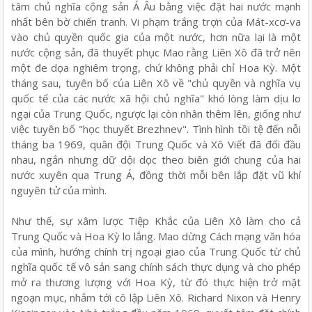
tâm chủ nghĩa cộng sản Á Âu bằng việc đặt hai nước mạnh
nhất bên bờ chiến tranh. Vi phạm trắng trợn của Mát-xcơ-va
vào chủ quyền quốc gia của một nước, hơn nữa lại là một
nước cộng sản, đã thuyết phục Mao rằng Liên Xô đã trở nên
một đe dọa nghiêm trọng, chứ không phải chỉ Hoa Kỳ. Một
tháng sau, tuyên bố của Liên Xô về "chủ quyền và nghĩa vụ
quốc tế của các nước xã hội chủ nghĩa" khó lòng làm dịu lo
ngại của Trung Quốc, ngược lại còn nhân thêm lên, giống như
việc tuyên bố "học thuyết Brezhnev". Tình hình tồi tệ đến nỗi
tháng ba 1969, quân đội Trung Quốc và Xô Viết đã đối đầu
nhau, ngắn nhưng dữ dội dọc theo biên giới chung của hai
nước xuyên qua Trung Á, đồng thời mỗi bên lắp đặt vũ khí
nguyên tử của mình.
Như thế, sự xâm lược Tiệp Khắc của Liên Xô làm cho cả
Trung Quốc và Hoa Kỳ lo lắng. Mao dừng Cách mạng văn hóa
của mình, hướng chính trị ngoại giao của Trung Quốc từ chủ
nghĩa quốc tế vô sản sang chính sách thực dụng và cho phép
mở ra thương lượng với Hoa Kỳ, từ đó thực hiện trở mặt
ngoạn mục, nhắm tới cô lập Liên Xô. Richard Nixon và Henry