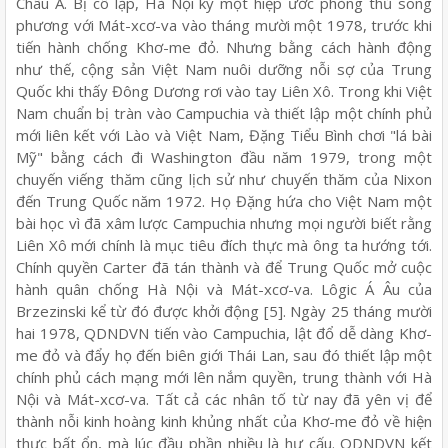
Châu Á. Bị cô lập, Hà Nội ký một hiệp ước phòng thủ song
phương với Mát-xcơ-va vào tháng mười một 1978, trước khi
tiến hành chống Khơ-me đỏ. Nhưng bằng cách hành động
như thế, cộng sản Việt Nam nuôi dưỡng nỗi sợ của Trung
Quốc khi thấy Đông Dương rơi vào tay Liên Xô. Trong khi Việt
Nam chuẩn bị tràn vào Campuchia và thiết lập một chính phủ
mới liên kết với Lào và Việt Nam, Đặng Tiểu Bình chơi "lá bài
Mỹ" bằng cách đi Washington đầu năm 1979, trong một
chuyến viếng thăm cũng lịch sử như chuyến thăm của Nixon
đến Trung Quốc năm 1972. Họ Đặng hứa cho Việt Nam một
bài học vì đã xâm lược Campuchia nhưng mọi người biết rằng
Liên Xô mới chính là mục tiêu đích thực mà ông ta hướng tới.
Chính quyền Carter đã tán thành và để Trung Quốc mở cuộc
hành quân chống Hà Nội và Mát-xcơ-va. Lôgic Á Âu của
Brzezinski kể từ đó được khởi động [5]. Ngày 25 tháng mười
hai 1978, QDNDVN tiến vào Campuchia, lật đổ dễ dàng Khơ-
me đỏ và đẩy họ đến biên giới Thái Lan, sau đó thiết lập một
chính phủ cách mạng mới lên nắm quyền, trung thành với Hà
Nội và Mát-xcơ-va. Tất cả các nhân tố từ nay đã yên vị để
thành nỗi kinh hoàng kinh khủng nhất của Khơ-me đỏ về hiện
thực bất ổn, mà lúc đầu phần nhiều là hư cấu. QDNDVN kết