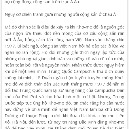
bộ cộng đồng cộng sản trên trục Á Âu.
Nguy cơ chiến tranh giữa những người cộng sản ở Châu Á
Mà đó chính xác là điều đã xảy ra khi Khơ-me đỏ là nguồn gốc
của ngọn lửa thiêu đốt nền móng của cơ cấu cộng sản rạn
nứt Á Âu, bằng cách tấn công nam Việt Nam vào tháng chín
1977. Bị bất ngờ, cộng sản Việt Nam hối hả dập tắt lò lửa và
ngăn nó lan rộng. Họ đòi những giải thích ngay lập tức của
những nhà ngoại giao, tình báo và những cố vấn cũ của mình,
hoàn toàn bối rối về nguyên nhân. Nhận thức được nguy hiểm
khi để một liên minh Trung Quốc-Campuchia thù địch quay
chống lại mình, Lê Duẩn ngăn chặn tuyên truyền chống Khơ-
me đỏ và đích thân đến Bắc Kinh tháng mười 1977 để năn nỉ
đối tác Trung Quốc hãm lại sự hung hăng của Campuchia Dân
chủ của Pol Pot và cho hòa bình một cơ hội. Nhưng Trung
Quốc tiếp tục ủng hộ Khơ-me đỏ, tin chắc rằng họ cần nước
này đứng về phía mình để ngăn Việt Nam làm bá chủ Đông
Dương cũ thuộc Pháp trước khi đưa chìa khóa này cho Liên
Xô. Hà Nội, đến lượt, từ nay tin rằng Bắc Kinh dùng Khơ-me
đỏ để bao vây mình, tái khẳng định mối "quan hệ đặc biệt"