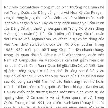
Như vậy Gorbatchev mong muốn bình thường hóa quan hệ
với Trung Quốc của Đặng cũng như với Hoa Kỳ của Reagan.
Ông thương lượng theo viễn cảnh này để ra khỏi chiến tranh
lạnh với Reagan ở phía Tây và chấp nhận những yêu cầu chính
của Đặng để bình thường hóa quan hệ Trung-Xô ở phía đông
Á Âu : giảm quân đội Liên Xô ở biên giới Trung-Xô; rút quân
đội Liên Xô khỏi Afghanistan; và kết thúc sự chiếm đóng của
Việt Nam dưới sự bảo trợ của Liên Xô ở Campuchia. Trong
1988-1989, mối quan hệ Trung-Xô phát triển nhanh chóng,
trong khi quân đội Xô viết rút khỏi Afghanistan, quân Việt
Nam rời Campuchia, và Mát-xcơ-va cam kết giảm hiện diện
hải quân ở vịnh Cam Ranh. Quan hệ giữa Liên Xô với Việt Nam
bị ảnh hưởng ngay tức thì. Khi chế độ cộng sản ở Đông Âu
sụp đổ kể từ 1989, kéo theo sự tan rã của Liên Xô hai năm
sau đó, cộng sản Việt Nam rơi vào tình trạng hầu như hoàn
toàn bị cô lập trên trường quốc tế. Theo chỉ đạo của Liên Xô,
Hà Nội chấp nhận thương lượng một hiệp định chính trị để
ngừng chiến ở Campuchia và cải thiện quan hệ với Trung
Quốc. Tháng mười 1991, với chiến tranh lạnh từ nay bị nhốt
chặt ở Châu Âu và ở Châu Á, các tác nhân chính của chiến