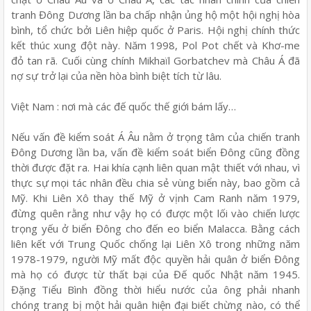
tranh Đông Dương lần ba chấp nhận ủng hộ một hội nghị hòa
bình, tổ chức bởi Liên hiệp quốc ở Paris. Hội nghị chính thức
kết thúc xung đột này. Năm 1998, Pol Pot chết và Khơ-me
đỏ tan rã. Cuối cùng chính Mikhaïl Gorbatchev mà Châu Á đã
nợ sự trở lại của nền hòa bình biệt tích từ lâu.
Việt Nam : nơi mà các đế quốc thế giới bám lấy…
Nếu vấn đề kiểm soát Á Âu nằm ở trọng tâm của chiến tranh
Đông Dương lần ba, vấn đề kiểm soát biển Đông cũng đồng
thời được đặt ra. Hai khía cạnh liên quan mật thiết với nhau, vì
thực sự mọi tác nhân đều chia sẻ vùng biển này, bao gồm cả
Mỹ. Khi Liên Xô thay thế Mỹ ở vịnh Cam Ranh năm 1979,
đừng quên rằng như vậy họ có được một lối vào chiến lược
trọng yếu ở biển Đông cho đến eo biển Malacca. Bằng cách
liên kết với Trung Quốc chống lại Liên Xô trong những năm
1978-1979, người Mỹ mất độc quyền hải quân ở biển Đông
mà họ có được từ thất bại của Đế quốc Nhật năm 1945.
Đặng Tiểu Bình đồng thời hiểu nước của ông phải nhanh
chóng trang bị một hải quân hiện đại biết chừng nào, có thể