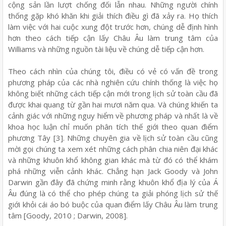
cộng sản lần lượt chống đối lẫn nhau. Những người chính
thống gặp khó khăn khi giải thích điều gì đã xảy ra. Họ thích
làm việc với hai cuộc xung đột trước hơn, chúng dễ định hình
hơn theo cách tiếp cận lấy Châu Âu làm trung tâm của
Williams và những nguồn tài liệu về chúng dễ tiếp cận hơn.
Theo cách nhìn của chúng tôi, điều có vẻ có vấn đề trong
phương pháp của các nhà nghiên cứu chính thống là việc họ
không biết những cách tiếp cận mới trong lịch sử toàn cầu đã
được khai quang từ gần hai mươi năm qua. Và chúng khiến ta
cảnh giác với những nguy hiểm về phương pháp và nhất là về
khoa học luận chỉ muốn phân tích thế giới theo quan điểm
phương Tây [3]. Những chuyên gia về lịch sử toàn cầu cũng
mời gọi chúng ta xem xét những cách phân chia niên đại khác
và những khuôn khổ không gian khác mà từ đó có thể khám
phá những viễn cảnh khác. Chẳng hạn Jack Goody và John
Darwin gần đây đã chứng minh rằng khuôn khổ địa lý của Á
Âu đúng là có thể cho phép chúng ta giải phóng lịch sử thế
giới khỏi cái áo bó buộc của quan điểm lấy Châu Âu làm trung
tâm [Goody, 2010 ; Darwin, 2008].