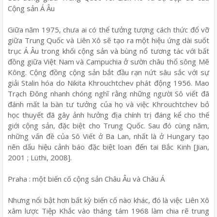
Cộng sản Á Âu
Giữa năm 1975, chưa ai có thể tưởng tượng cách thức đổ vỡ
giữa Trung Quốc và Liên Xô sẽ tạo ra một hiệu ứng dài suốt
trục Á Âu trong khối cộng sản và bùng nổ tương tác với bất
đồng giữa Việt Nam và Campuchia ở sườn châu thổ sông Mê
Kông. Cộng đồng cộng sản bắt đầu rạn nứt sâu sắc với sự
giải Stalin hóa do Nikita Khrouchtchev phát động 1956. Mao
Trạch Đông nhanh chóng nghĩ rằng những người Sô viết đã
đánh mất la bàn tư tưởng của họ và việc Khrouchtchev bỏ
học thuyết đã gây ảnh hưởng địa chính trị đáng kể cho thế
giới cộng sản, đặc biệt cho Trung Quốc. Sau đó cùng năm,
những vấn đề của Sô Viết ở Ba Lan, nhất là ở Hungary tạo
nên dấu hiệu cảnh báo đặc biệt loan đến tai Bắc Kinh [Jian,
2001 ; Lüthi, 2008].
Praha : một biến cố cộng sản Châu Âu và Châu Á
Nhưng nổi bật hơn bất kỳ biến cố nào khác, đó là việc Liên Xô
xâm lược Tiệp Khắc vào tháng tám 1968 làm chia rẽ trung