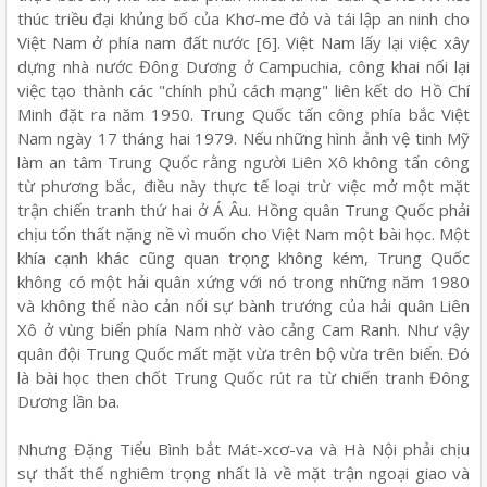
thúc triều đại khủng bố của Khơ-me đỏ và tái lập an ninh cho
Việt Nam ở phía nam đất nước [6]. Việt Nam lấy lại việc xây
dựng nhà nước Đông Dương ở Campuchia, công khai nối lại
việc tạo thành các "chính phủ cách mạng" liên kết do Hồ Chí
Minh đặt ra năm 1950. Trung Quốc tấn công phía bắc Việt
Nam ngày 17 tháng hai 1979. Nếu những hình ảnh vệ tinh Mỹ
làm an tâm Trung Quốc rằng người Liên Xô không tấn công
từ phương bắc, điều này thực tế loại trừ việc mở một mặt
trận chiến tranh thứ hai ở Á Âu. Hồng quân Trung Quốc phải
chịu tổn thất nặng nề vì muốn cho Việt Nam một bài học. Một
khía cạnh khác cũng quan trọng không kém, Trung Quốc
không có một hải quân xứng với nó trong những năm 1980
và không thể nào cản nổi sự bành trướng của hải quân Liên
Xô ở vùng biển phía Nam nhờ vào cảng Cam Ranh. Như vậy
quân đội Trung Quốc mất mặt vừa trên bộ vừa trên biển. Đó
là bài học then chốt Trung Quốc rút ra từ chiến tranh Đông
Dương lần ba.
Nhưng Đặng Tiểu Bình bắt Mát-xcơ-va và Hà Nội phải chịu
sự thất thế nghiêm trọng nhất là về mặt trận ngoại giao và