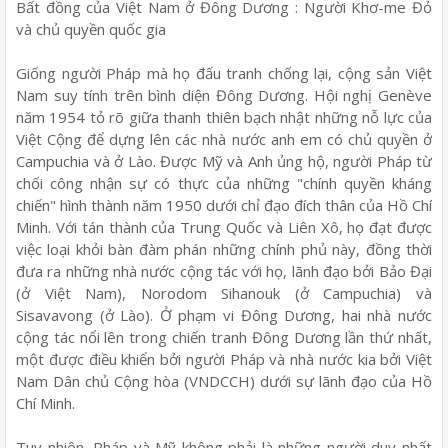
Bất đồng của Việt Nam ở Đông Dương : Người Khơ-me Đỏ
và chủ quyền quốc gia
Giống người Pháp mà họ đấu tranh chống lại, cộng sản Việt
Nam suy tính trên bình diện Đông Dương. Hội nghị Genève
năm 1954 tỏ rõ giữa thanh thiên bạch nhật những nỗ lực của
Việt Cộng để dựng lên các nhà nước anh em có chủ quyền ở
Campuchia và ở Lào. Được Mỹ và Anh ủng hộ, người Pháp từ
chối công nhận sự có thực của những "chính quyền kháng
chiến" hình thành năm 1950 dưới chỉ đạo đích thân của Hồ Chí
Minh. Với tán thành của Trung Quốc và Liên Xô, họ đạt được
việc loại khỏi bàn đàm phán những chính phủ này, đồng thời
đưa ra những nhà nước cộng tác với họ, lãnh đạo bởi Bảo Đại
(ở Việt Nam), Norodom Sihanouk (ở Campuchia) và
Sisavavong (ở Lào). Ở phạm vi Đông Dương, hai nhà nước
cộng tác nổi lên trong chiến tranh Đông Dương lần thứ nhất,
một được điều khiển bởi người Pháp và nhà nước kia bởi Việt
Nam Dân chủ Cộng hòa (VNDCCH) dưới sự lãnh đạo của Hồ
Chí Minh.
Tuy nhiên, Pháp và Mỹ không phải là những người duy nhất