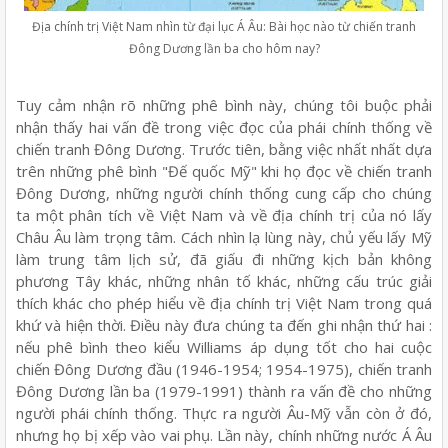
Địa chính trị Việt Nam nhìn từ đại lục Á Âu: Bài học nào từ chiến tranh
Đông Dương lần ba cho hôm nay?
Tuy cảm nhận rõ những phê bình này, chúng tôi buộc phải
nhận thấy hai vấn đề trong việc đọc của phái chính thống về
chiến tranh Đông Dương. Trước tiên, bằng việc nhất nhất dựa
trên những phê bình "Đế quốc Mỹ" khi họ đọc về chiến tranh
Đông Dương, những người chính thống cung cấp cho chúng
ta một phân tích về Việt Nam và về địa chính trị của nó lấy
Châu Âu làm trọng tâm. Cách nhìn lạ lùng này, chủ yếu lấy Mỹ
làm trung tâm lịch sử, đã giấu đi những kịch bản không
phương Tây khác, những nhân tố khác, những cấu trúc giải
thích khác cho phép hiểu về địa chính trị Việt Nam trong quá
khứ và hiện thời. Điều này đưa chúng ta đến ghi nhận thứ hai :
nếu phê bình theo kiểu Williams áp dụng tốt cho hai cuộc
chiến Đông Dương đầu (1946-1954; 1954-1975), chiến tranh
Đông Dương lần ba (1979-1991) thành ra vấn đề cho những
người phái chính thống. Thực ra người Âu-Mỹ vẫn còn ở đó,
nhưng họ bị xếp vào vai phụ. Lần này, chính những nước Á Âu