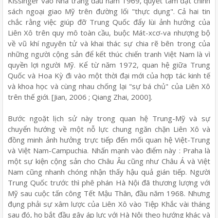
Kissinger vào Nhà trắng đầu năm 1969, quyết tâm đặt chính
sách ngoại giao Mỹ trên đường lối "thực dụng". Cả hai tin
chắc rằng việc giúp đỡ Trung Quốc đẩy lùi ảnh hưởng của
Liên Xô trên quy mô toàn cầu, buộc Mát-xcơ-va nhượng bộ
về vũ khí nguyên tử và khai thác sự chia rẽ bên trong của
những người cộng sản để kết thúc chiến tranh Việt Nam là vì
quyền lợi người Mỹ. Kể từ năm 1972, quan hệ giữa Trung
Quốc và Hoa Kỳ đi vào một thời đại mới của hợp tác kinh tế
và khoa học và cùng nhau chống lại "sự bá chủ" của Liên Xô
trên thế giới. [Jian, 2006 ; Qiang Zhai, 2000].
Bước ngoặt lịch sử này trong quan hệ Trung-Mỹ và sự
chuyển hướng về một nỗ lực chung ngăn chặn Liên Xô và
đồng minh ảnh hưởng trực tiếp đến mối quan hệ Việt-Trung
và Việt Nam-Campuchia. Nhấn mạnh vào điểm này : Praha là
một sự kiện cộng sản cho Châu Âu cũng như Châu Á và Việt
Nam cũng nhanh chóng nhận thấy hậu quả gián tiếp. Người
Trung Quốc trước thì phê phán Hà Nội đã thương lượng với
Mỹ sau cuộc tấn công Tết Mậu Thân, đầu năm 1968. Nhưng
đụng phải sự xâm lược của Liên Xô vào Tiệp Khắc vài tháng
sau đó, họ bắt đầu gây áp lực với Hà Nội theo hướng khác và