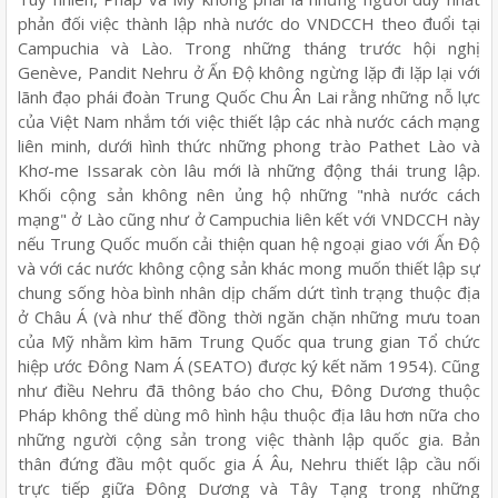
phản đối việc thành lập nhà nước do VNDCCH theo đuổi tại
Campuchia và Lào. Trong những tháng trước hội nghị
Genève, Pandit Nehru ở Ấn Độ không ngừng lặp đi lặp lại với
lãnh đạo phái đoàn Trung Quốc Chu Ân Lai rằng những nỗ lực
của Việt Nam nhắm tới việc thiết lập các nhà nước cách mạng
liên minh, dưới hình thức những phong trào Pathet Lào và
Khơ-me Issarak còn lâu mới là những động thái trung lập.
Khối cộng sản không nên ủng hộ những "nhà nước cách
mạng" ở Lào cũng như ở Campuchia liên kết với VNDCCH này
nếu Trung Quốc muốn cải thiện quan hệ ngoại giao với Ấn Độ
và với các nước không cộng sản khác mong muốn thiết lập sự
chung sống hòa bình nhân dịp chấm dứt tình trạng thuộc địa
ở Châu Á (và như thế đồng thời ngăn chặn những mưu toan
của Mỹ nhằm kìm hãm Trung Quốc qua trung gian Tổ chức
hiệp ước Đông Nam Á (SEATO) được ký kết năm 1954). Cũng
như điều Nehru đã thông báo cho Chu, Đông Dương thuộc
Pháp không thể dùng mô hình hậu thuộc địa lâu hơn nữa cho
những người cộng sản trong việc thành lập quốc gia. Bản
thân đứng đầu một quốc gia Á Âu, Nehru thiết lập cầu nối
trực tiếp giữa Đông Dương và Tây Tạng trong những