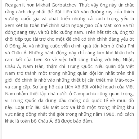
Reagan ít hơn Mikhaïl Gorbatchev. Thực vậy ông này tin chắc
rằng cách duy nhất để đặt Liên Xô vào đường ray của thịnh
vượng quốc gia và phát triển những cải cách trọng yếu là
xem xét lại toàn thể chính sách ngoại giao của Mát-xcơ-va từ
đông sang tây, và từ bắc xuống nam. Trên hết tất cả, ông từ
chối tiếp tục tài trợ cho một đế chế có tính chính đáng yếu ớt
ở Đông Âu và những cuộc viễn chinh quá tốn kém ở Châu Phi
và Châu Á. Những hành động này chỉ càng làm khó khăn hơn
cam kết của Liên Xô về việc bớt căng thẳng với Mỹ, Nhật,
Châu Á, Nam Hàn, thậm chí Trung Quốc. Nếu quân đội Việt
Nam trở thành một trong những quân đội lớn nhất trên thế
giới, đó chính là nhờ vào những thiết bị cần thiết mà Mát-xcơ-
va cung cấp. Sự ủng hộ của Liên Xô đối với kế hoạch của Việt
Nam nhằm thiết lập nhà nước ở Campuchia cũng quan trọng,
vì Trung Quốc đã đứng đầu chống đối quốc tế về mưu đồ
này. Loại trừ lâu dài Mát-xcơ-va khỏi một trong những khu
vực năng động nhất thế giới trong những năm 1980, nói cách
khác là toàn bộ Châu Á, đã được bảo đảm.