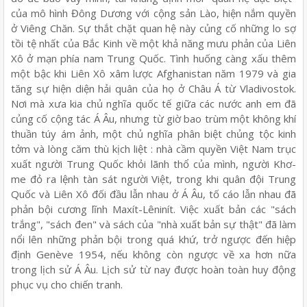
của mô hình Đông Dương với cộng sản Lào, hiện nắm quyền
ở Viêng Chăn. Sự thắt chặt quan hệ này củng cố những lo sợ
tồi tệ nhất của Bắc Kinh về một khả năng mưu phản của Liên
Xô ở mạn phía nam Trung Quốc. Tình huống càng xấu thêm
một bậc khi Liên Xô xâm lược Afghanistan năm 1979 và gia
tăng sự hiện diện hải quân của họ ở Châu Á từ Vladivostok.
Nơi mà xưa kia chủ nghĩa quốc tế giữa các nước anh em đã
củng cố cộng tác Á Âu, nhưng từ giờ bao trùm một không khí
thuần túy ám ảnh, một chủ nghĩa phân biệt chủng tộc kinh
tởm và lòng căm thù kịch liệt : nhà cầm quyền Việt Nam trục
xuất người Trung Quốc khỏi lãnh thổ của mình, người Khơ-
me đỏ ra lệnh tàn sát người Việt, trong khi quân đội Trung
Quốc và Liên Xô đối đầu lẫn nhau ở Á Âu, tố cáo lẫn nhau đã
phản bội cương lĩnh Maxít-Lêninít. Việc xuất bản các "sách
trắng", "sách đen" và sách của "nhà xuất bản sự thật" đã làm
nổi lên những phản bội trong quá khứ, trở ngược đến hiệp
định Genève 1954, nếu không còn ngược về xa hơn nữa
trong lịch sử Á Âu. Lịch sử từ nay được hoàn toàn huy động
phục vụ cho chiến tranh.