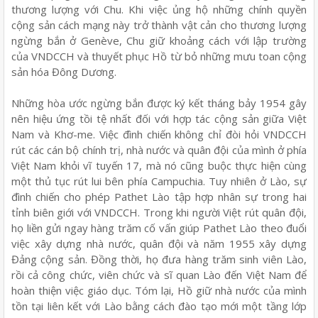
thương lượng với Chu. Khi việc ủng hộ những chính quyền
cộng sản cách mạng này trở thành vật cản cho thương lượng
ngừng bắn ở Genève, Chu giữ khoảng cách với lập trường
của VNDCCH và thuyết phục Hồ từ bỏ những mưu toan cộng
sản hóa Đông Dương.
Những hòa ước ngừng bắn được ký kết tháng bảy 1954 gây
nên hiệu ứng tồi tệ nhất đối với hợp tác cộng sản giữa Việt
Nam và Khơ-me. Việc đình chiến không chỉ đòi hỏi VNDCCH
rút các cán bộ chính trị, nhà nước và quân đội của mình ở phía
Việt Nam khỏi vĩ tuyến 17, mà nó cũng buộc thực hiện cùng
một thủ tục rút lui bên phía Campuchia. Tuy nhiên ở Lào, sự
đình chiến cho phép Pathet Lào tập hợp nhân sự trong hai
tỉnh biên giới với VNDCCH. Trong khi người Việt rút quân đội,
họ liền gửi ngay hàng trăm cố vấn giúp Pathet Lào theo đuổi
việc xây dựng nhà nước, quân đội và năm 1955 xây dựng
Đảng cộng sản. Đồng thời, họ đưa hàng trăm sinh viên Lào,
rồi cả công chức, viên chức và sĩ quan Lào đến Việt Nam để
hoàn thiện việc giáo dục. Tóm lại, Hồ giữ nhà nước của mình
tồn tại liên kết với Lào bằng cách đào tạo mới một tầng lớp