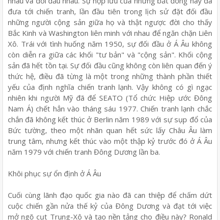
nhau và đối đầu nhau. Sự hợp lưu của những bất đồng này đã
đưa tới chiến tranh, lần đầu tiên trong lịch sử đặt đối đầu
những người cộng sản giữa họ và thật ngược đời cho thấy
Bắc Kinh và Washington liên minh với nhau để ngăn chặn Liên
Xô. Trái với tình huống năm 1950, sự đối đầu ở Á Âu không
còn diễn ra giữa các khối "tư bản" và "cộng sản". Khối cộng
sản đã hết tồn tại. Sự đối đầu cũng không còn liên quan đến ý
thức hệ, điều đã từng là một trong những thành phần thiết
yếu của định nghĩa chiến tranh lạnh. Vậy không có gì ngạc
nhiên khi người Mỹ đã để SEATO (Tổ chức Hiệp ước Đông
Nam Á) chết hẳn vào tháng sáu 1977. Chiến tranh lạnh chắc
chắn đã không kết thúc ở Berlin năm 1989 với sự sụp đổ của
Bức tường, theo một nhãn quan hết sức lấy Châu Âu làm
trung tâm, nhưng kết thúc vào một thập kỷ trước đó ở Á Âu
năm 1979 với chiến tranh Đông Dương lần ba.
Khôi phục sự ổn định ở Á Âu
Cuối cùng lãnh đạo quốc gia nào đã can thiệp để chấm dứt
cuộc chiến gần nửa thế kỷ của Đông Dương và đạt tới việc
mở ngõ cụt Trung-Xô và tạo nền tảng cho điều này? Ronald