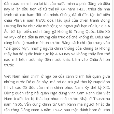
đảm bảo an ninh và lợi ích của nước mình ở phía đông và điều
này là lần đầu tiên kể từ thế kỷ XV (năm 1433, triều đại nhà
Minh rút các hạm đội của mình. Chúng đã đi đến tận bờ biển
châu Phi vài năm trước đó). Hậu quả của chiến tranh Đông
Dương lần ba như vậy mở rộng ra ngoài giới hạn của lục địa Á
Âu, tới tận biển, nơi những gã khổng lồ Trung Quốc, Liên Xô
và Mỹ- cả ba đều là những cấu trúc đế chế khổng lồ. Điều này
càng biểu lộ mạnh mẽ hơn trước. Bằng cách chỉ tập trung vào
"Đế quốc Mỹ", những người chính thống của chúng ta không
thấy hai đế quốc khác cực kỳ Á Âu này và không thấy làm thế
nào mà hết nước này đến nước khác bám vào Châu Á hơn
trước.
Việt Nam nằm chính ở ngã ba của cạnh tranh hải quân giữa
những nước Đế quốc này, mà nó đã trả giá thời kỳ Napoléon
III và các đô đốc của mình chinh phục Nam Kỳ thế kỷ XIX.
Đừng quên rằng hải quân Nga dùng vịnh Cam Ranh của Việt
Nam trước khi bị thất bại nhục nhã trước Nhật ở Tsushima
năm 1905. Vẫn cũng chính từ Cam Ranh mà người Nhật đã
tấn công Đông Nam Á năm 1942, sau trận đánh bom ở Trân