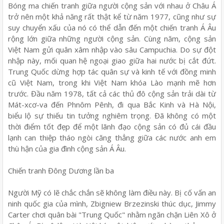
Bóng ma chiến tranh giữa người cộng sản với nhau ở Châu Á
trở nên một khả năng rất thật kể từ năm 1977, cũng như sự
suy chuyển xấu của nó có thể dẫn đến một chiến tranh Á Âu
rộng lớn giữa những người cộng sản. Cùng năm, cộng sản
Việt Nam gửi quân xâm nhập vào sâu Campuchia. Do sự đột
nhập này, mối quan hệ ngoại giao giữa hai nước bị cắt đứt.
Trung Quốc dừng hợp tác quân sự và kinh tế với đồng minh
cũ Việt Nam, trong khi Việt Nam khóa Lào mạnh mẽ hơn
trước. Đầu năm 1978, tất cả các thủ đô cộng sản trải dài từ
Mát-xcơ-va đến Phnôm Pênh, đi qua Bắc Kinh và Hà Nội,
biểu lộ sự thiếu tin tưởng nghiêm trọng. Đã không có một
thời điểm tốt đẹp để một lãnh đạo cộng sản có đủ cái đầu
lạnh can thiệp tháo ngòi căng thẳng giữa các nước anh em
thù hận của gia đình cộng sản Á Âu.
Chiến tranh Đông Dương lần ba
Người Mỹ có lẽ chắc chắn sẽ không làm điều này. Bị cố vấn an
ninh quốc gia của mình, Zbigniew Brzezinski thúc dục, Jimmy
Carter chơi quân bài "Trung Quốc" nhằm ngăn chặn Liên Xô ở