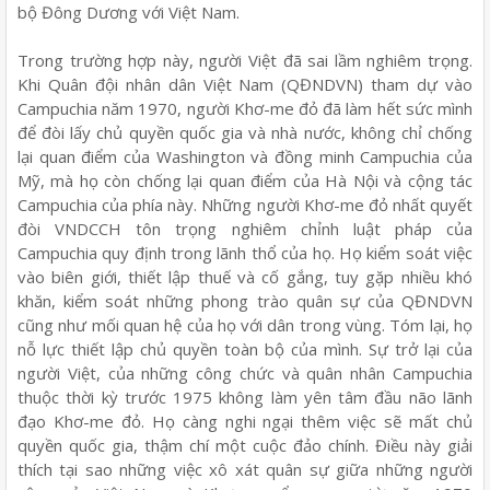
bộ Đông Dương với Việt Nam.
Trong trường hợp này, người Việt đã sai lầm nghiêm trọng.
Khi Quân đội nhân dân Việt Nam (QĐNDVN) tham dự vào
Campuchia năm 1970, người Khơ-me đỏ đã làm hết sức mình
để đòi lấy chủ quyền quốc gia và nhà nước, không chỉ chống
lại quan điểm của Washington và đồng minh Campuchia của
Mỹ, mà họ còn chống lại quan điểm của Hà Nội và cộng tác
Campuchia của phía này. Những người Khơ-me đỏ nhất quyết
đòi VNDCCH tôn trọng nghiêm chỉnh luật pháp của
Campuchia quy định trong lãnh thổ của họ. Họ kiểm soát việc
vào biên giới, thiết lập thuế và cố gắng, tuy gặp nhiều khó
khăn, kiểm soát những phong trào quân sự của QĐNDVN
cũng như mối quan hệ của họ với dân trong vùng. Tóm lại, họ
nỗ lực thiết lập chủ quyền toàn bộ của mình. Sự trở lại của
người Việt, của những công chức và quân nhân Campuchia
thuộc thời kỳ trước 1975 không làm yên tâm đầu não lãnh
đạo Khơ-me đỏ. Họ càng nghi ngại thêm việc sẽ mất chủ
quyền quốc gia, thậm chí một cuộc đảo chính. Điều này giải
thích tại sao những việc xô xát quân sự giữa những người