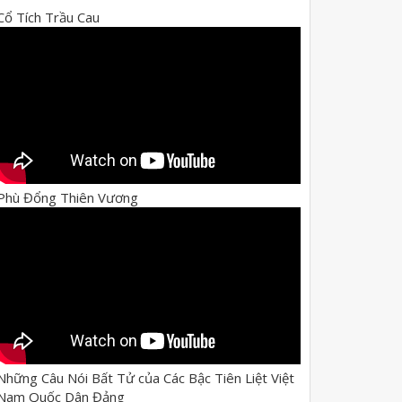
Cổ Tích Trầu Cau
Phù Đổng Thiên Vương
Những Câu Nói Bất Tử của Các Bậc Tiên Liệt Việt
Nam Quốc Dân Đảng