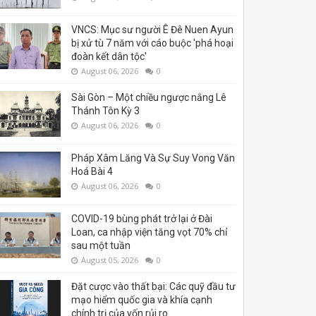
VNCS: Mục sư người Ê Đê Nuen Ayun
bị xử tù 7 năm với cáo buộc 'phá hoại
đoàn kết dân tộc'
August 06, 2026
0
Sài Gòn – Một chiều ngược nắng Lê
Thánh Tôn Kỳ 3
August 06, 2026
0
Pháp Xâm Lăng Và Sự Suy Vong Văn
Hoá Bài 4
August 06, 2026
0
COVID-19 bùng phát trở lại ở Đài
Loan, ca nhập viện tăng vọt 70% chỉ
sau một tuần
August 05, 2026
0
Đặt cược vào thất bại: Các quỹ đầu tư
mạo hiểm quốc gia và khía cạnh
chính trị của vốn rủi ro