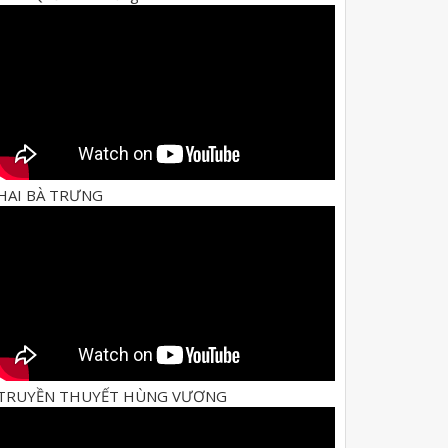
HAI BÀ TRƯNG
TRUYỀN THUYẾT HÙNG VƯƠNG