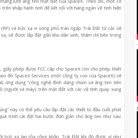
mạng lưới ăng ten mặt đất của SpaceX. Theo đó, một cơ
 trên khắp hành tinh để kết nối với hàng ngàn vệ tinh hiện
(RF) và bức xạ vi sóng phủ tràn ngập Trái Đất từ ​​các vệ
 xạ, sẽ được lắp đặt gần khu dân sinh, thậm chí bên trong
h, giấy phép được FCC cấp cho SpaceX còn cho phép thiết
 Theo đó SpaceX Services (một công ty con của SpaceX) sẽ
nal) ứng dụng “công nghệ định dạng chùm và ăng-ten tiên
ối (người và máy) trên mặt đất với các vệ tinh quay xung
dùng” này có thể yêu cầu lắp đặt các thiết bị đầu cuối phát
quá trình cài đặt hai bước đơn giản cho ăng-ten như sau:
i bức xạ lan tỏa rộng khắp, Trái Đất khi đó được ví như