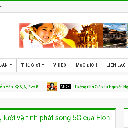
T
 ĐÀN
THẾ GIỚI
VIDEO
MỤC ĐÍCH
LIÊN LẠC
 5, 6, 7 và 8
VNCH
Tưởng nhớ Giáo sư Nguyễn Ngọc Huy
lưới vệ tinh phát sóng 5G của Elon