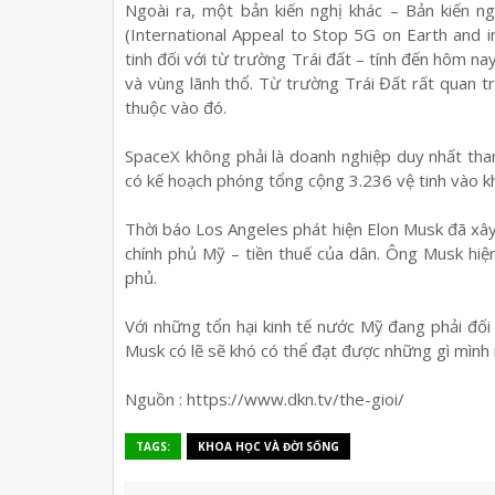
Ngoài ra, một bản kiến nghị khác – Bản kiến n
(International Appeal to Stop 5G on Earth and 
tinh đối với từ trường Trái đất – tính đến hôm n
và vùng lãnh thổ. Từ trường Trái Đất rất quan t
thuộc vào đó.
SpaceX không phải là doanh nghiệp duy nhất th
có kế hoạch phóng tổng cộng 3.236 vệ tinh vào k
Thời báo Los Angeles phát hiện Elon Musk đã xây
chính phủ Mỹ – tiền thuế của dân. Ông Musk hi
phủ.
Với những tổn hại kinh tế nước Mỹ đang phải đối
Musk có lẽ sẽ khó có thể đạt được những gì mình
Nguồn : https://www.dkn.tv/the-gioi/
TAGS:
KHOA HỌC VÀ ĐỜI SỐNG