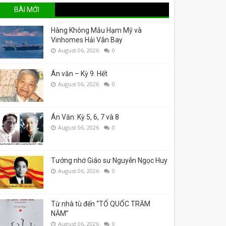
BÀI MỚI
Hàng Không Mẫu Hạm Mỹ và
Vinhomes Hải Vân Bay
August 06, 2026
0
Án văn – Kỳ 9. Hết
August 06, 2026
0
Án Văn: Kỳ 5, 6, 7 và 8
August 06, 2026
0
Tưởng nhớ Giáo sư Nguyễn Ngọc Huy
August 06, 2026
0
Từ nhà tù đến “TỔ QUỐC TRĂM
NĂM”
August 06, 2026
0