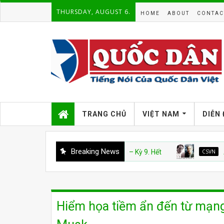
THURSDAY, AUGUST 6.
HOME
ABOUT
CONTAC
TRANG CHỦ
VIỆT NAM
DIỄN
Breaking News
CSVN
Án văn – Kỳ 9. Hết
CSVN
Án Văn: Kỳ
Hiểm họa tiềm ẩn đến từ mạng 