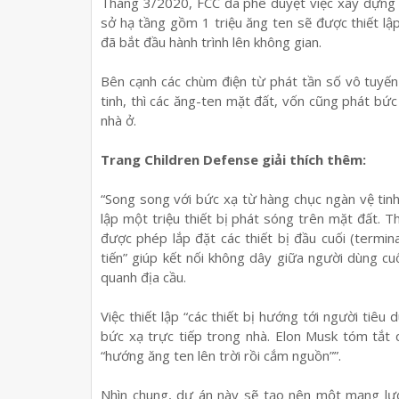
Tháng 3/2020, FCC đã phê duyệt việc xây dựng 
sở hạ tầng gồm 1 triệu ăng ten sẽ được thiết lập
đã bắt đầu hành trình lên không gian.
Bên cạnh các chùm điện từ phát tần số vô tuyến 
tinh, thì các ăng-ten mặt đất, vốn cũng phát bức
nhà ở.
Trang Children Defense giải thích thêm:
“Song song với bức xạ từ hàng chục ngàn vệ tin
lập một triệu thiết bị phát sóng trên mặt đất.
được phép lắp đặt các thiết bị đầu cuối (termi
tiến” giúp kết nối không dây giữa người dùng cu
quanh địa cầu.
Việc thiết lập “các thiết bị hướng tới người tiêu 
bức xạ trực tiếp trong nhà. Elon Musk tóm tắt 
“hướng ăng ten lên trời rồi cắm nguồn””.
Nhìn chung, dự án này sẽ tạo nên một mạng lướ