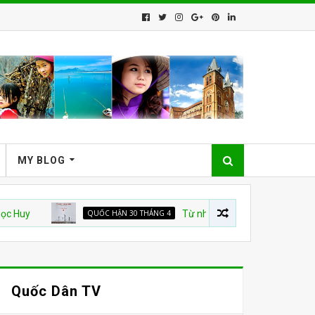
MY BLOG
QUỐC HẬN 30 THÁNG 4
Từ nhà tù đến “TỔ QUỐC TRĂM NĂM”
Quốc Dân TV