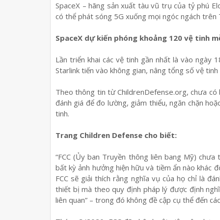
SpaceX – hãng sản xuất tàu vũ trụ của tỷ phú E
có thể phát sóng 5G xuống mọi ngóc ngách trên T
SpaceX dự kiến phóng khoảng 120 vệ tinh m
Lần triển khai các vệ tinh gần nhất là vào ngày 
Starlink tiến vào không gian, nâng tổng số vệ tinh
Theo thông tin từ ChildrenDefense.org, chưa có 
đánh giá để đo lường, giảm thiểu, ngăn chặn ho
tinh.
Trang Children Defense cho biết:
“FCC (Ủy ban Truyền thông liên bang Mỹ) chưa 
bất kỳ ảnh hưởng hiện hữu và tiềm ẩn nào khác đố
FCC sẽ giải thích rằng nghĩa vụ của họ chỉ là đ
thiết bị mà theo quy định pháp lý được định nghĩ
liên quan” – trong đó không đề cập cụ thể đến các 