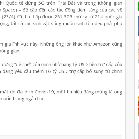
ghị Quốc tế dừng 5G trên Trái Đất và trong Không gian
in Space) – đề cập đến các tác động tiềm tàng của các vệ
ay (23/4) đã thu thập được 251,305 chữ ký từ 214 quốc gia
rọng, tất cả các sinh vật sống muốn sinh tồn đều phải phụ
am gia lĩnh vực này. Những ông lớn khác như Amazon cũng
hông gian.
 dựng “đế chế” của mình nhờ hàng tỷ USD tiền trợ cấp của
ện đang yêu cầu thêm 16 tỷ USD trợ cấp bổ sung từ chính
 mặt do đại dịch Covid-19, một tín hiệu đáng mừng là ông
 muốn trong ngắn hạn.