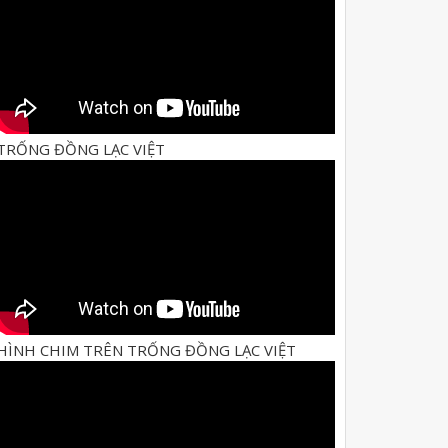
TRỐNG ĐỒNG LẠC VIỆT
HÌNH CHIM TRÊN TRỐNG ĐỒNG LẠC VIỆT