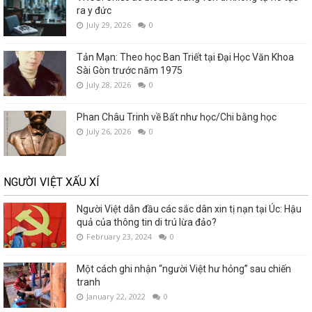
ra y đức
July 29, 2026
0
Tản Mạn: Theo học Ban Triết tại Đại Học Văn Khoa
Sài Gòn trước năm 1975
July 28, 2026
0
Phan Châu Trinh về Bất như học/Chi bằng học
July 26, 2026
0
NGƯỜI VIỆT XẤU XÍ
Người Việt dẫn đầu các sắc dân xin tị nạn tại Úc: Hậu
quả của thông tin di trú lừa đảo?
February 23, 2024
0
Một cách ghi nhận “người Việt hư hỏng” sau chiến
tranh
January 22, 2022
0