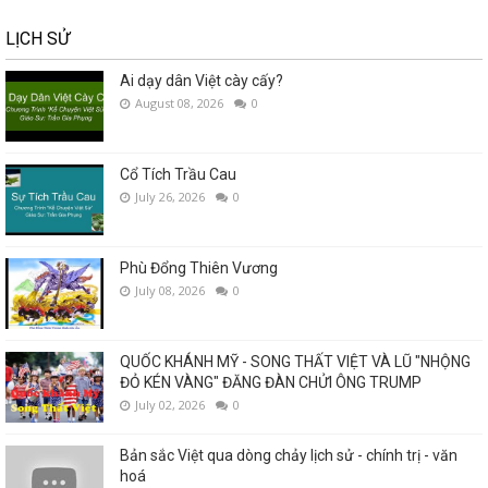
LỊCH SỬ
Ai dạy dân Việt cày cấy?
August 08, 2026
0
Cổ Tích Trầu Cau
July 26, 2026
0
Phù Đổng Thiên Vương
July 08, 2026
0
QUỐC KHÁNH MỸ - SONG THẤT VIỆT VÀ LŨ "NHỘNG
ĐỎ KÉN VÀNG" ĐĂNG ĐÀN CHỬI ÔNG TRUMP
July 02, 2026
0
Bản sắc Việt qua dòng chảy lịch sử - chính trị - văn
hoá