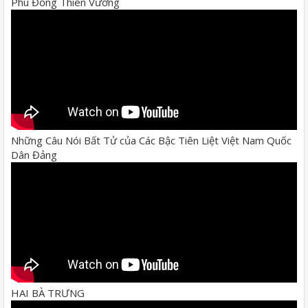
Phù Đổng Thiên Vương
Những Câu Nói Bất Tử của Các Bậc Tiên Liệt Việt Nam Quốc
Dân Đảng
HAI BÀ TRƯNG