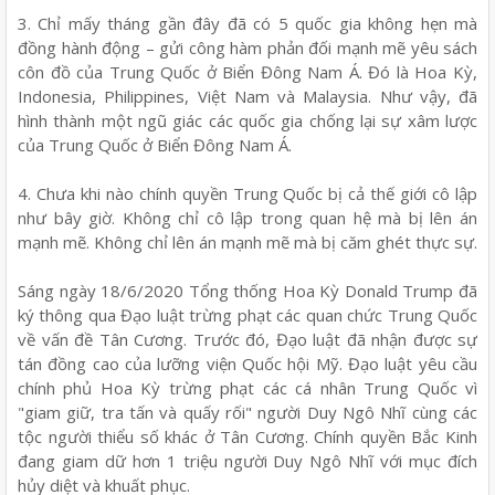
3. Chỉ mấy tháng gần đây đã có 5 quốc gia không hẹn mà
đồng hành động – gửi công hàm phản đối mạnh mẽ yêu sách
côn đồ của Trung Quốc ở Biển Đông Nam Á. Đó là Hoa Kỳ,
Indonesia, Philippines, Việt Nam và Malaysia. Như vậy, đã
hình thành một ngũ giác các quốc gia chống lại sự xâm lược
của Trung Quốc ở Biển Đông Nam Á.
4. Chưa khi nào chính quyền Trung Quốc bị cả thế giới cô lập
như bây giờ. Không chỉ cô lập trong quan hệ mà bị lên án
mạnh mẽ. Không chỉ lên án mạnh mẽ mà bị căm ghét thực sự.
Sáng ngày 18/6/2020 Tổng thống Hoa Kỳ Donald Trump đã
ký thông qua Đạo luật trừng phạt các quan chức Trung Quốc
về vấn đề Tân Cương. Trước đó, Đạo luật đã nhận được sự
tán đồng cao của lưỡng viện Quốc hội Mỹ. Đạo luật yêu cầu
chính phủ Hoa Kỳ trừng phạt các cá nhân Trung Quốc vì
"giam giữ, tra tấn và quấy rối" người Duy Ngô Nhĩ cùng các
tộc người thiểu số khác ở Tân Cương. Chính quyền Bắc Kinh
đang giam dữ hơn 1 triệu người Duy Ngô Nhĩ với mục đích
hủy diệt và khuất phục.