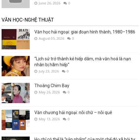
June 26, 2026
0
VĂN HỌC-NGHỆ THUẬT
Văn học hải ngoại: giai đoạn hình thành, 1980–1986
August 05, 2026
0
“Lịch sử trở thành kẻ hiếp dâm, mà văn hoá là nạn
nhân bị hãm hiếp”
July 23, 2026
0
Thoáng Chim Bay
May 26, 2026
0
Văn chương hải ngoại: nỗi chữ – nỗi quê
May 13, 2026
0
Họ chỉ có thể là “sản phẩm” của một chế độ xã hội tự