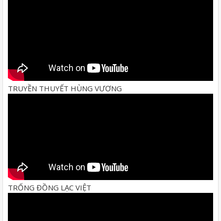
TRUYỀN THUYẾT HÙNG VƯƠNG
TRỐNG ĐỒNG LẠC VIỆT