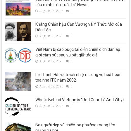
của mình trên Tuổi Trẻ News
August 08, 2026
0
Kháng Chiến hậu Cần Vương và Ý Thức Mới của
Dân Tộc
August 08, 2026
0
Việt Nam bị cáo buộc tái diễn chiến dịch đàn áp
giới cầm bút sau vụ bắt giữ tác giả
August 07, 2026
0
Lê Thanh Hải và trách nhiệm trong vụ hoả hoạn
toà nhà ITC năm 2002
August 07, 2026
0
Who Is Behind Vietnam’s “Red Guards” And Why?
August 07, 2026
0
Ba người đẹp và chiếc loa phường mang tên
mạng xã hội