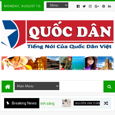
MONDAY, AUGUST 10.
Breaking News
NGUYỄN VĂN TUẤN
Hiện tượng Nguyễ