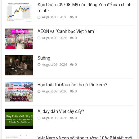
Đọc Chậm 09/08: Mỹ cứu đồng Yen để cứu chính
mình?
August 09, 2026
0
AEON và "Canh bạc Việt Nam"
August 09, 2026
0
Suông
August 09, 2026
0
Học thật thì đâu cần thi cử tốn kém?
August 09, 2026
0
Ai dạy dân Việt cày cấy?
August 08, 2026
0
Việt Nam và con số tăng trưởng 10%: Bài viết mới