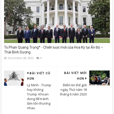
Ts.Phan Quang Trọng* - Chiến lược mới của Hoa Kỳ tại Ấn Độ –
Thái Bình Dương
December 28, 2022
0
BÀI VIẾT MỚI
BÀI VIẾT CŨ
HƠN
HƠN
Lý Minh - Trump
Điểm tin thế giới
hay không
ngày Thứ năm 18
Trump: Khoan
tháng 6 năm 2020
dung để tránh
làm tổn thương
nhau