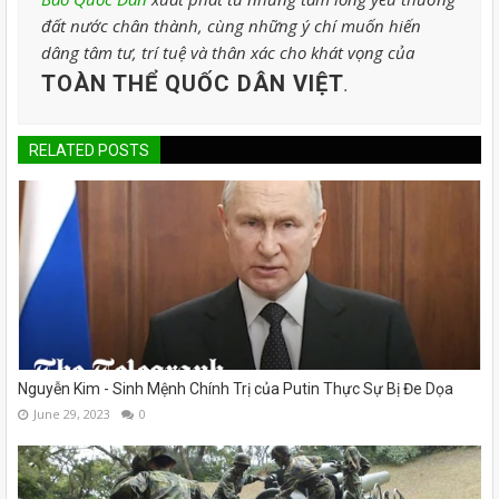
đất nước chân thành, cùng những ý chí muốn hiến
dâng tâm tư, trí tuệ và thân xác cho khát vọng của
TOÀN THỂ QUỐC DÂN VIỆT
.
RELATED POSTS
Nguyễn Kim - Sinh Mệnh Chính Trị của Putin Thực Sự Bị Đe Dọa
June 29, 2023
0