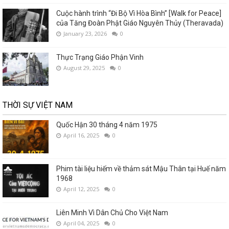
Cuộc hành trình “Đi Bộ Vì Hòa Bình” [Walk for Peace]
của Tăng Đoàn Phật Giáo Nguyên Thủy (Theravada)
January 23, 2026
0
Thực Trạng Giáo Phận Vinh
August 29, 2025
0
THỜI SỰ VIỆT NAM
Quốc Hận 30 tháng 4 năm 1975
April 16, 2025
0
Phim tài liệu hiếm về thảm sát Mậu Thân tại Huế năm
1968
April 12, 2025
0
Liên Minh Vì Dân Chủ Cho Việt Nam
April 04, 2025
0