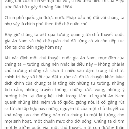
vùng đất của mình về mặt nội vụ", chiếu theo điều 16 của Hiệp
ước Bảo hộ ngày 6 tháng Sáu 1884.
Chính phủ quốc gia được nước Pháp bảo hộ đối với chúng ta
như vậy là chính phủ theo thể chế quân chủ.
Bây giờ chúng ta xét qua tương quan giữa chủ thuyết quốc
gia An Nam và thể chế quân chủ đã từng có và còn tiếp tục
tồn tại cho đến ngày hôm nay.
Khi xác định một chủ thuyết quốc gia An Nam, mục đích của
chúng ta ‒ tưởng cũng nên nhắc lại điều này ‒ không phải là
chủ trương những cải cách ít nhiều sâu đậm trong tổ chức
chính trị hay xã hội của đất nước: cái đó là chuyện khác. Mục
đích chính của chúng ta là tổng kết những tư tưởng, những
tình cảm, những truyền thống, những ước vọng, những ý
hướng hiện tại đang kết tinh trong tâm trí người An Nam
quanh những khái niệm về tổ quốc, giống nòi, là cố gắng rút
ra từ cái tập hợp này những nguyên tố của một chủ thuyết có
khả năng tạo cho đồng bào của chúng ta một lý tưởng cho
mọi sinh hoạt, một chuẩn mực cho đời sống. Chúng ta đi tìm
một lý tưởng quốc gia, một chủ thuyết, một con đường thần