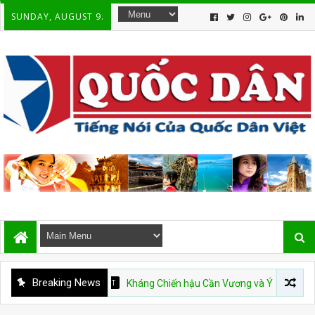
SUNDAY, AUGUST 9.
Breaking News
DÒNG SỬ VIỆT
Kháng Chiến hậu Cần Vương và Ý Thức Mới của Dân