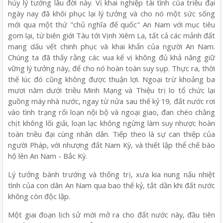
hủy lý tưởng lâu đời này. Vị khai nghiệp tài tình của triều đại
ngày nay đã khôi phục lại lý tưởng và cho nó một sức sống
mới qua một thứ "chủ nghĩa đế quốc" An Nam với mục tiêu
gom lại, từ biên giới Tàu tới Vịnh Xiêm La, tất cả các mảnh đất
mang dấu vết chinh phục và khai khẩn của người An Nam.
Chúng ta đã thấy rằng các vua kế vị không đủ khả năng giữ
vững lý tưởng này, để cho nó hoàn toàn suy sụp. Thực ra, thời
thế lúc đó cũng không được thuận lợi. Ngoại trừ khoảng ba
mươi năm dưới triều Minh Mạng và Thiệu trị lo tổ chức lại
guồng máy nhà nước, ngay từ nửa sau thế kỷ 19, đất nước rơi
vào tình trạng rối loạn nội bộ và ngoại giao, đan chéo chằng
chịt không lối giải, loạn lạc không ngừng làm suy nhược hoàn
toàn triều đại cùng nhân dân. Tiếp theo là sự can thiệp của
người Pháp, với nhượng đất Nam Kỳ, và thiết lập thể chế bào
hộ lên An Nam - Bắc Kỳ.
Lý tưởng bành trướng và thống trị, xưa kia nung nấu nhiệt
tình của con dân An Nam qua bao thế kỷ, tắt dần khi đất nước
không còn độc lập.
Một giai đoạn lịch sử mới mở ra cho đất nước này, đầu tiên