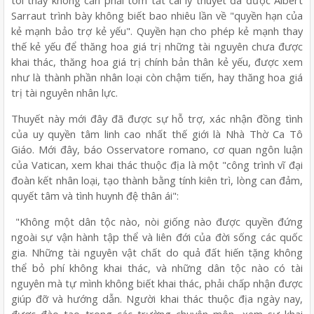
tôi thấy không cần phải tóm tắt cài lý thuyết đã được Albert
Sarraut trình bày không biết bao nhiêu lần về "quyền hạn của
kẻ mạnh bảo trợ kẻ yếu". Quyền hạn cho phép kẻ mạnh thay
thế kẻ yếu để thăng hoa giá trị những tài nguyên chưa được
khai thác, thăng hoa giá trị chính bản thân kẻ yếu, được xem
như là thành phần nhân loại còn chậm tiến, hay thăng hoa giá
trị tài nguyên nhân lực.
Thuyết này mới đây đã được sự hỗ trợ, xác nhận đồng tình
của uy quyền tâm linh cao nhất thế giới là Nhà Thờ Ca Tô
Giáo. Mới đây, báo Osservatore romano, cơ quan ngôn luận
của Vatican, xem khai thác thuộc địa là một "công trình vĩ đại
đoàn kết nhân loại, tạo thành bằng tính kiên trì, lòng can đảm,
quyết tâm và tình huynh đệ thân ái":
"Không một dân tộc nào, nòi giống nào được quyền đứng
ngoài sự vận hành tập thể và liên đới của đời sống các quốc
gia. Những tài nguyên vật chất do quả đất hiến tặng không
thể bỏ phí không khai thác, và những dân tộc nào có tài
nguyên mà tự mình không biết khai thác, phải chấp nhận được
giúp đỡ và hướng dẫn. Người khai thác thuộc địa ngày nay,