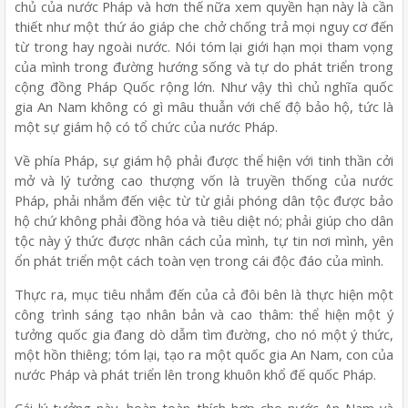
chủ của nước Pháp và hơn thế nữa xem quyền hạn này là cần
thiết như một thứ áo giáp che chở chống trả mọi nguy cơ đến
từ trong hay ngoài nước. Nói tóm lại giới hạn mọi tham vọng
của mình trong đường hướng sống và tự do phát triển trong
cộng đồng Pháp Quốc rộng lớn. Như vậy thì chủ nghĩa quốc
gia An Nam không có gì mâu thuẫn với chế độ bảo hộ, tức là
một sự giám hộ có tổ chức của nước Pháp.
Về phía Pháp, sự giám hộ phải được thể hiện với tinh thần cởi
mở và lý tưởng cao thượng vốn là truyền thống của nước
Pháp, phải nhắm đến việc từ từ giải phóng dân tộc được bảo
hộ chứ không phải đồng hóa và tiêu diệt nó; phải giúp cho dân
tộc này ý thức được nhân cách của mình, tự tin nơi mình, yên
ổn phát triển một cách toàn vẹn trong cái độc đáo của mình.
Thực ra, mục tiêu nhắm đến của cả đôi bên là thực hiện một
công trình sáng tạo nhân bản và cao thâm: thể hiện một ý
tưởng quốc gia đang dò dẫm tìm đường, cho nó một ý thức,
một hồn thiêng; tóm lại, tạo ra một quốc gia An Nam, con của
nước Pháp và phát triển lên trong khuôn khổ đế quốc Pháp.