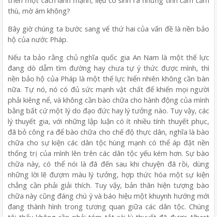
triển một cách lành mạnh, liệu có sinh ra những tình cảm căm
thù, mờ ám không?
Bây giờ chúng ta bước sang vế thứ hai của vấn đề là nền bảo
hộ của nước Pháp.
Nếu ta bảo rằng chủ nghĩa quốc gia An Nam là một thế lực
đang dò dẫm tìm đường hay chưa tự ý thức được mình, thì
nền bảo hộ của Pháp là một thế lực hiển nhiên không cần bàn
nữa. Tự nó, nó có đủ sức mạnh vật chất để khiến mọi người
phải kiêng nể, và không cần bào chữa cho hành động của mình
bằng bất cứ một lý do đạo đức hay lý tưởng nào. Tuy vậy, các
lý thuyết gia, với những lập luận có ít nhiều tính thuyết phục,
đã bỏ công ra để bào chữa cho chế độ thực dân, nghĩa là bào
chữa cho sự kiện các dân tộc hùng mạnh có thể áp đặt nền
thống trị của mình lên trên các dân tộc yếu kém hơn. Sự bào
chữa này, có thể nói là đã đến sau khi chuyện đã rồi, dùng
những lời lẽ đượm màu lý tưởng, hợp thức hóa một sự kiện
chẳng cần phải giải thích. Tuy vậy, bản thân hiện tượng bào
chữa này cũng đáng chú ý và báo hiệu một khuynh hướng mới
đang thành hình trong tương quan giữa các dân tộc. Chúng