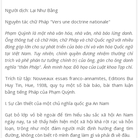
Người dịch: Lại Như Bằng
Nguyên tác chữ Pháp "Vers une doctrine nationale"
Phạm Quỳnh là một nhà văn hóa, nhà văn, nhà báo lừng danh.
Ông thông tuệ cả chữ Hán, chữ Pháp và chữ Quốc ngữ với nhiều
đóng góp lớn cho sự phát triển của báo chí và văn hóa Quốc ngữ
tại Việt Nam. Tuy nhiên, chính quyền đương nhiệm thường chỉ
trích và phê phán tư tưởng chính trị của ông, gán cho ông danh
nghĩa "thân Pháp". Ảnh minh họa: Đồ họa của Luật khoa Tạp chí.
Trích từ tập: Nouveaux essais franco-annamites, Editions Bui
Huy Tin, Hue, 1938, quy tụ một số bài báo, bài tham luận
bằng tiếng Pháp của Phạm Quỳnh.
I. Sự cần thiết của một chủ nghĩa quốc gia An Nam
Gạt bỏ lớp vỏ bề ngoài để tìm hiểu sâu sắc xã hội An Nam
ngày nay, ta sẽ thấy hiển hiện một xã hội khá rời rạc và hỗn
loạn, trông như một đám người mất định hướng đang tìm
đường, không còn biết rõ mình đang làm gì và phải đi về đâu.