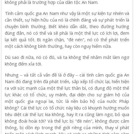
không phải là trường hợp của dân tộc An Nam.
Tình cảm quốc gia An Nam như vậy là một sự kiện tự nhiên và
cần thiết, sự hiện hữu của nó là chính đáng và sự phát triển là
chuyện bình thường. Biết khéo dẫn dắt, theo đường hướng
đúng đắn, nó có thể và sẽ phải là một thế lực có ích lợi, đem
lại kết quả tốt. Bị ngăn chặn, "đè nén", nó có thể phát triển
một cách không bình thường, hay còn nguy hiểm nữa.
Dù sao đi nữa, nó có đó, và ta không thể nhắm mắt làm ngơ
không đếm xỉa tới.
Nhưng ‒ và tất cả vấn đề là ở đây ‒ cái tình cảm quốc gia An
Nam đó đang trên đà phát triển, sắp xếp tổ chức lại, hiển hiện
ra với sức mạnh của một thế lực thần bí, có đụng độ một thế
lực khác có tổ chức, uy mãnh, đại diện cho sự giám hộ của
một quốc gia ngoại lai, tức là nền bảo hộ của nước Pháp
không? Cái thế lực có tổ chức này liệu có khuynh hướng muốn
tiêu diệt cái thế lực kia không, hay ít ra cũng làm ngơ, bỏ qua
không đoái hoài tới? Và thế lực bị "đè nén", không được cảm
thông, bị dồn ép trong thế giới riêng của mình, thay vì phát