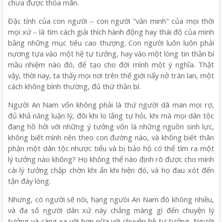
chưa được thỏa mãn.
Đặc tính của con người ‒ con người "văn minh" của mọi thời
mọi xứ ‒ là tìm cách giải thích hành động hay thái độ của mình
bằng những mục tiêu cao thượng. Con người luôn luôn phải
nương tựa vào một hệ tư tưởng, hay vào một lòng tin thần bí
mầu nhiệm nào đó, để tạo cho đời mình một ý nghĩa. Thật
vậy, thời nay, ta thấy mọi nơi trên thế giới nẩy nở tràn lan, một
cách không bình thường, đủ thứ thần bí.
Người An Nam vốn không phải là thứ người dã man mọi rợ,
đủ khả năng luận lý, đôi khi lo lắng tự hỏi, khi mà mọi dân tộc
đang hồ hởi với những ý tưởng vốn là những nguồn sinh lực,
không biết mình nên theo con đường nào, và không biết thân
phận một dân tộc nhược tiểu và bị bảo hộ có thể tìm ra một
lý tưởng nào không? Họ không thể nào định rõ được cho mình
cái lý tưởng chập chờn khi ẩn khi hiện đó, và họ đau xót đến
tận đáy lòng.
Nhưng, có người sẽ nói, hạng ngưòi An Nam đó không nhiều,
và đa số người dân xứ này chẳng màng gì đến chuyện lý
tưởng và càng xa vời hơn nữa với chuyện hệ tư tưởng. Người