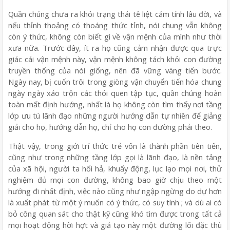
Quần chúng chưa ra khỏi trạng thái tê liệt cảm tính lâu đời, và
nếu thỉnh thoảng có thoáng thức tỉnh, nói chung vẫn không
còn ý thức, không còn biết gì về vận mệnh của mình như thời
xưa nữa. Trước đây, ít ra họ cũng cảm nhận được qua trực
giác cái vận mệnh này, vận mệnh không tách khỏi con đường
truyền thống của nòi giống, nên đã vững vàng tiến bước.
Ngày nay, bị cuốn trôi trong giòng vận chuyển tiến hóa chung
ngày ngày xáo trộn các thói quen tập tục, quần chúng hoàn
toàn mất định hướng, nhất là họ không còn tìm thấy nơi tầng
lớp ưu tú lãnh đạo những người hướng dẫn tự nhiên để giảng
giải cho họ, hướng dẫn họ, chỉ cho họ con đường phải theo.
Thật vậy, trong giới trí thức trẻ vốn là thành phần tiên tiến,
cũng như trong những tầng lớp gọi là lãnh đạo, là nền tảng
của xã hội, người ta hối hả, khuấy động, lục lạo mọi nơi, thử
nghiệm đủ mọi con đường, không bao giờ chịu theo một
hướng đi nhất định, việc nào cũng như ngập ngừng do dự hơn
là xuất phát từ một ý muốn có ý thức, có suy tính ; và dù ai có
bỏ công quan sát cho thật kỹ cũng khó tìm được trong tất cả
mọi hoạt động hời hợt và giả tạo này một đường lối đặc thù