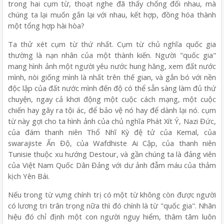
trong hai cụm từ, thoạt nghe đã thấy chống đối nhau, mà
chúng ta lại muốn gắn lại với nhau, kết hợp, đồng hóa thành
một tổng hợp hài hòa?
Ta thử xét cụm từ thứ nhất. Cụm từ chủ nghĩa quốc gia
thường là nạn nhân của một thành kiến. Người "quốc gia"
mang hình ảnh một người yêu nước hung hăng, xem đất nước
mình, nòi giống mình là nhất trên thế gian, và gắn bó với nền
độc lập của đất nước mình đến độ có thể sẵn sàng làm đủ thứ
chuyện, ngay cả khơi động một cuộc cách mạng, một cuộc
chiến hay gây ra tội ác, để bảo vệ nó hay để dành lại nó. cụm
từ này gợi cho ta hình ảnh của chủ nghĩa Phát Xít Ý, Nazi Đức,
của đám thanh niên Thổ Nhĩ Kỳ đệ tử của Kemal, của
swarajiste Ấn Độ, của Wafdhiste Ai Cập, của thanh niên
Tunisie thuộc xu hướng Destour, và gần chúng ta là đảng viên
của Việt Nam Quốc Dân Đảng với dư ảnh đẫm máu của thảm
kịch Yên Bái.
Nếu trong từ vựng chính trị có một từ không còn được người
có lương tri trân trọng nữa thì đó chính là từ "quốc gia". Nhãn
hiệu đó chỉ định một con người nguy hiểm, thâm tâm luôn