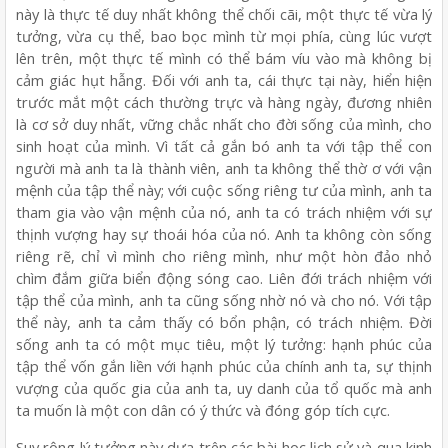
này là thực tế duy nhất không thể chối cãi, một thực tế vừa lý
tưởng, vừa cụ thể, bao bọc mình từ mọi phía, cùng lúc vượt
lên trên, một thực tế mình có thể bám víu vào mà không bị
cảm giác hụt hẫng. Đối với anh ta, cái thực tại này, hiển hiện
trước mắt một cách thường trực và hàng ngày, đương nhiên
là cơ sở duy nhất, vững chắc nhất cho đời sống của mình, cho
sinh hoạt của mình. Vì tất cả gắn bó anh ta với tập thể con
người mà anh ta là thành viên, anh ta không thể thờ ơ với vận
mệnh của tập thể này; với cuộc sống riêng tư của mình, anh ta
tham gia vào vận mệnh của nó, anh ta có trách nhiệm với sự
thịnh vượng hay sự thoái hóa của nó. Anh ta không còn sống
riêng rẽ, chỉ vì mình cho riêng mình, như một hòn đảo nhỏ
chìm đắm giữa biển động sóng cao. Liên đới trách nhiệm với
tập thể của mình, anh ta cũng sống nhờ nó và cho nó. Với tập
thể này, anh ta cảm thấy có bổn phận, có trách nhiệm. Đời
sống anh ta có một mục tiêu, một lý tưởng: hạnh phúc của
tập thể vốn gắn liền với hạnh phúc của chính anh ta, sự thịnh
vượng của quốc gia của anh ta, uy danh của tổ quốc mà anh
ta muốn là một con dân có ý thức và đóng góp tích cực.
Suy rộng lý tưởng này dựa trên các bài học lịch sử và qua kinh