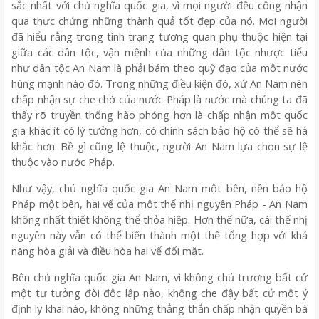
sắc nhất với chủ nghĩa quốc gia, vì mọi người đều công nhận
qua thực chứng những thành quả tốt đẹp của nó. Mọi người
đã hiểu rằng trong tình trạng tương quan phụ thuộc hiện tại
giữa các dân tộc, vận mệnh của những dân tộc nhược tiểu
như dân tộc An Nam là phải bám theo quỹ đạo của một nước
hùng mạnh nào đó. Trong những điều kiện đó, xứ An Nam nên
chấp nhận sự che chở của nước Pháp là nước mà chúng ta đã
thấy rõ truyền thống hào phóng hơn là chấp nhận một quốc
gia khác ít có lý tưởng hơn, có chính sách bảo hộ có thể sẽ hà
khắc hơn. Bề gì cũng lệ thuộc, người An Nam lựa chọn sự lệ
thuộc vào nước Pháp.
Như vậy, chủ nghĩa quốc gia An Nam một bên, nền bảo hộ
Pháp một bên, hai vế của một thế nhị nguyên Pháp - An Nam
không nhất thiết không thể thỏa hiệp. Hơn thế nữa, cái thế nhị
nguyên này vẫn có thể biến thành một thế tổng hợp với khả
năng hòa giải và điều hòa hai vế đối mặt.
Bên chủ nghĩa quốc gia An Nam, vì không chủ trương bất cứ
một tư tưởng đòi độc lập nào, không che đậy bất cứ một ý
định ly khai nào, không những thẳng thắn chấp nhận quyền bá