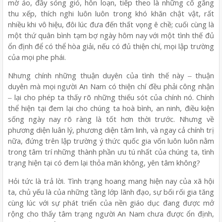
mờ ảo, đầy sóng gió, hỗn loạn, tiếp theo là những cố gắng
thu xếp, thích nghi luôn luôn trong khó khăn chật vật, rất
nhiều khi vô hiệu, đôi lúc đưa đến thất vọng ê chề; cuối cùng là
một thứ quân bình tạm bợ ngày hôm nay với một tình thế đủ
ổn định để có thể hòa giải, nếu có đủ thiện chí, mọi lập trường
của mọi phe phái.
Nhưng chính những thuận duyên của tình thế này ‒ thuận
duyên mà mọi người An Nam có thiện chí đều phải công nhận
‒ lại cho phép ta thấy rõ những thiếu sót của chính nó. Chính
thể hiện tại đem lại cho chúng ta hoà bình, an ninh, điều kiện
sống ngày nay rõ ràng là tốt hơn thời trước. Nhưng về
phương diện luân lý, phương diện tâm linh, và ngay cả chính trị
nữa, đứng trên lập trường ý thức quốc gia vốn luôn luôn nằm
trong tâm trí những thành phần ưu tú nhất của chúng ta, tình
trạng hiện tại có đem lại thỏa mãn không, yên tâm không?
Hỏi tức là trả lời. Tình trạng hoang mang hiện nay của xã hội
ta, chủ yếu là của những tầng lớp lãnh đạo, sự bối rối gia tăng
cùng lúc với sự phát triển của nền giáo dục đang được mở
rộng cho thấy tâm trạng người An Nam chưa được ổn định,