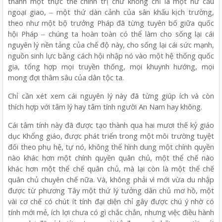
thành một thực thể chính trị chứ không chỉ là một hư cấu
ngoại giao, ‒ một thứ dàn cảnh của sân khấu kịch trường,
theo như một bộ trưởng Pháp đã từng tuyên bố giữa quốc
hội Pháp ‒ chúng ta hoàn toàn có thể làm cho sống lại cái
nguyên lý nền tảng của chế độ này, cho sống lại cái sức mạnh,
nguồn sinh lực bằng cách hội nhập nó vào một hệ thống quốc
gia, tổng hợp mọi truyền thống, mọi khuynh hướng, mọi
mong đợi thâm sâu của dân tộc ta.
Chỉ cần xét xem cái nguyên lý này đã từng giúp ích và còn
thích hợp với tâm lý hay tâm tính người An Nam hay không.
Cái tâm tính này đã được tạo thành qua hai mươi thế kỷ giáo
dục Khổng giáo, được phát triển trong một môi trường tuyệt
đối theo phụ hệ, tự nó, không thể hình dung một chính quyền
nào khác hơn một chính quyền quân chủ, một thể chế nào
khác hơn một thể chế quân chủ, mà lại còn là một thể chế
quân chủ chuyên chế nữa. Và, không phải vì mới vừa du nhập
được từ phương Tây một thứ lý tưởng dân chủ mơ hồ, một
vài cơ chế có chút ít tính đại diện chỉ gây được chú ý nhờ có
tính mới mẻ, ích lợi chưa có gì chắc chắn, nhưng việc điều hành