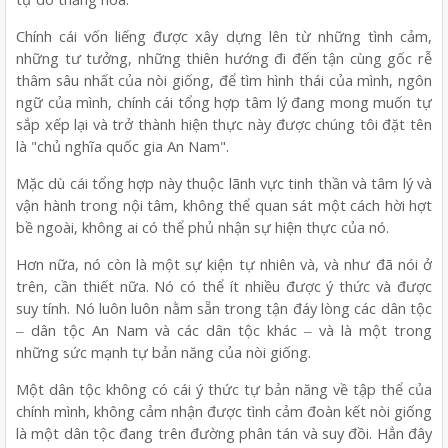
Chính cái vốn liếng được xây dựng lên từ những tình cảm,
những tư tưởng, những thiên hướng đi đến tận cùng gốc rễ
thâm sâu nhất của nòi giống, để tìm hình thái của mình, ngôn
ngữ của mình, chính cái tổng hợp tâm lý đang mong muốn tự
sắp xếp lại và trở thành hiện thực này được chúng tôi đặt tên
là "chủ nghĩa quốc gia An Nam".
Mặc dù cái tổng hợp này thuộc lãnh vực tinh thần và tâm lý và
vận hành trong nội tâm, không thể quan sát một cách hời hợt
bề ngoài, không ai có thể phủ nhận sự hiện thực của nó.
Hơn nữa, nó còn là một sự kiện tự nhiên và, và như đã nói ở
trên, cần thiết nữa. Nó có thể ít nhiều được ý thức và được
suy tính. Nó luôn luôn nằm sẵn trong tận đáy lòng các dân tộc
‒ dân tộc An Nam và các dân tộc khác ‒ và là một trong
những sức mạnh tự bản năng của nòi giống.
Một dân tộc không có cái ý thức tự bản năng về tập thể của
chính mình, không cảm nhận được tình cảm đoàn kết nòi giống
là một dân tộc đang trên đường phân tán và suy đồi. Hẳn đây