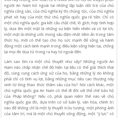
người An Nam bỏ ngoài tai những lập luận dối trá của chủ
nghĩa cộng sản, của chủ nghĩa kỳ thị chủng tộc, của chủ nghĩa
phát xít hay của một thứ chủ nghĩa quốc gia rẻ tiền. Chỉ có
một chủ nghĩa quốc gia kết cấu chặt chẽ, lô gích, hợp tình hợp
lý, dựa lên một mặt là những sự kiện hiển nhiên và có lợi ích,
một mặt là những ước mong sâu đậm nhất tiềm ẩn trong tâm
thức họ, mới có thể tạo cho họ sức mạnh để sống và hành
động một cách lành mạnh trong điều kiện sống hiện tại, chống
lại mọi đe dọa từ trong ra hay từ ngoài đến.
Làm sao tìm ra một chủ thuyết như vậy? Những người An
Nam nào chấp nhận chế độ hiện tại liệu có thể giải thích thái
độ, cùng cung cách ứng xử của họ, bằng những lý do không
phải chỉ có tính vụ lợi, bằng những mục tiêu cao thượng nảy
sinh từ lòng thao thức thâm sâu của họ? Nói cách khác, một
chủ nghĩa quốc gia An Nam có thể đi đôi với thể chế bảo hộ
của Pháp không? Nếu có, phải quan niệm thế nào về chủ
nghĩa quốc gia đó, dựa trên cơ sở luân lý, văn hóa, chính trị
nào để không chỉ là một lý thuyết trừu tượng, một phóng ảnh
của tâm trí, mà là một chủ thuyết sống động, một "ý lực" có