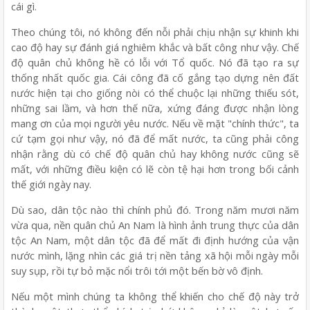
cái gì.
Theo chúng tôi, nó không đến nỗi phải chịu nhận sự khinh khi
cao độ hay sự đánh giá nghiêm khắc và bất công như vậy. Chế
độ quân chủ không hề có lỗi với Tổ quốc. Nó đã tạo ra sự
thống nhất quốc gia. Cái công đã cố gắng tạo dựng nên đất
nước hiện tại cho giống nòi có thể chuộc lại những thiếu sót,
những sai lầm, và hơn thế nữa, xứng đáng được nhận lòng
mang ơn của mọi người yêu nước. Nếu về mặt "chính thức", ta
cứ tạm gọi như vậy, nó đã để mất nước, ta cũng phải công
nhận rằng dù có chế độ quân chủ hay không nước cũng sẽ
mất, với những điều kiện có lẽ còn tệ hại hơn trong bối cảnh
thế giới ngày nay.
Dù sao, dân tộc nào thì chính phủ đó. Trong năm mươi năm
vừa qua, nền quân chủ An Nam là hình ảnh trung thực của dân
tộc An Nam, một dân tộc đã để mất đi định hướng của vận
nước mình, lặng nhìn các giá trị nền tảng xã hội mỗi ngày mỗi
suy sụp, rồi tự bỏ mặc nổi trôi tới một bến bờ vô định.
Nếu một mình chúng ta không thể khiến cho chế độ này trở