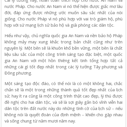
Cái lý tưởng này, hoàn toàn thích hợp cho nước An Nam và
nước Pháp. Cho nước An Nam vì nó thể hiện được giấc mơ lâu
đời, đáp ứng được những ước muốn sâu sắc nhất của nòi
giống. Cho nước Pháp vì nó phù hợp với vai trò giám hộ, phù
hợp với sứ mạng lịch sử bảo hộ và giải phóng các dân tộc.
Hiểu như vậy, chủ nghĩa quốc gia An Nam và nền bảo hộ Pháp
không mảy may xung khắc trong bản chất cũng như trên
nguyên lý. Một bên sẽ là khuôn khổ bền vững, một bên là chất
liệu sâu sắc của một công trình sáng tạo đặc biệt, một quốc
gia An Nam với một hồn thiêng kết tinh tổng hợp tất cả
những cái gì tốt đẹp nhất trong các lý tưởng Tây phương và
Đông phương.
Một sáng tạo độc đáo, có thể nói là có một không hai, chắc
chắn sẽ là một trong những thành quả tốt đẹp nhất của lịch
sử; hay ít ra cũng là một công trình thật cao đẹp, lý thú được
đề nghị cho hai dân tộc, và sẽ là sợi giây gắn bó vĩnh viễn hai
dân tộc trên đất nước này do những tình cờ của lịch sử ‒ nếu
không nói là quyết đoán của định mệnh ‒ khiến cho gặp nhau
và sống chung từ năm mươi năm nay.