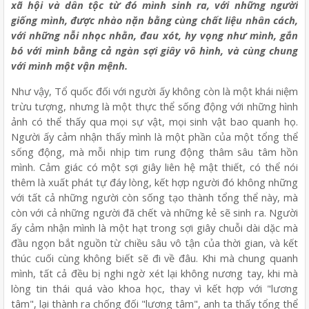
xã hội và dân tộc từ đó mình sinh ra, với những người
giống mình, được nhào nặn bằng cùng chất liệu nhân cách,
với những nỗi nhọc nhằn, đau xót, hy vọng như mình, gắn
bó với mình bằng cả ngàn sợi giây vô hình, và cùng chung
với mình một vận mệnh.
Như vậy, Tổ quốc đối với người ấy không còn là một khái niệm
trừu tượng, nhưng là một thực thể sống động với những hình
ảnh có thể thấy qua mọi sự vật, mọi sinh vật bao quanh họ.
Người ấy cảm nhận thấy mình là một phần của một tổng thể
sống động, mà mỗi nhịp tim rung động thâm sâu tâm hồn
mình. Cảm giác có một sợi giây liên hệ mật thiết, có thể nói
thêm là xuất phát tự đáy lòng, kết hợp người đó không những
với tất cả những người còn sống tạo thành tổng thể này, mà
còn với cả những người đã chết và những kẻ sẽ sinh ra. Người
ấy cảm nhận mình là một hạt trong sợi giây chuỗi dài dặc mà
đầu ngọn bắt nguồn từ chiều sâu vô tận của thời gian, và kết
thúc cuối cùng không biết sẽ đi về đâu. Khi mà chung quanh
mình, tất cả đều bị nghi ngờ xét lại không nương tay, khi mà
lòng tin thái quá vào khoa học, thay vì kết hợp với "lương
tâm", lại thành ra chống đối "lương tâm", anh ta thấy tổng thể