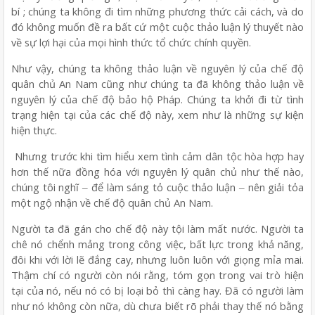
bí ; chúng ta không đi tìm những phương thức cải cách, và do
đó không muốn đề ra bất cứ một cuộc thảo luận lý thuyết nào
về sự lợi hại của mọi hình thức tổ chức chính quyền.
Như vậy, chúng ta không thảo luận về nguyên lý của chế độ
quân chủ An Nam cũng như chúng ta đã không thảo luận về
nguyên lý của chế độ bảo hộ Pháp. Chúng ta khởi đi từ tình
trạng hiện tại của các chế độ này, xem như là những sự kiện
hiện thực.
Nhưng trước khi tìm hiểu xem tình cảm dân tộc hòa hợp hay
hơn thế nữa đồng hóa với nguyên lý quân chủ như thế nào,
chúng tôi nghĩ ‒ để làm sáng tỏ cuộc thảo luận ‒ nên giải tỏa
một ngộ nhận về chế độ quân chủ An Nam.
Người ta đã gán cho chế độ này tội làm mất nước. Người ta
chê nó chểnh mảng trong công việc, bất lực trong khả năng,
đôi khi với lời lẽ đắng cay, nhưng luôn luôn với giọng mỉa mai.
Thậm chí có người còn nói rằng, tóm gọn trong vai trò hiện
tại của nó, nếu nó có bị loại bỏ thì càng hay. Đã có người làm
như nó không còn nữa, dù chưa biết rõ phải thay thế nó bằng