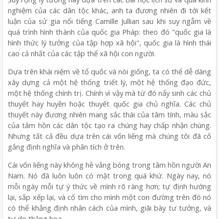
nghiệm của các dân tộc khác, anh ta đương nhiên đi tới kết
luận của sử gia nổi tiếng Camille Jullian sau khi suy ngẫm về
quá trình hình thành của quốc gia Pháp: theo đó "quốc gia là
hình thức lý tưởng của tập hợp xã hội", quốc gia là hình thái
cao cả nhất của các tập thể xã hội con người.
Dựa trên khái niệm về tổ quốc và nòi giống, ta có thể dễ dàng
xây dựng cả một hệ thống triết lý, một hệ thống đạo đức,
một hệ thống chính trị. Chính vì vậy mà từ đó nẩy sinh các chủ
thuyết hay huyền hoặc thuyết quốc gia chủ nghĩa. Các chủ
thuyết này đương nhiên mang sắc thái của tâm tính, màu sắc
của tâm hồn các dân tộc tạo ra chúng hay chấp nhận chúng.
Nhưng tất cả đều dựa trên cái vốn liếng mà chúng tôi đã cố
gắng định nghĩa và phân tích ở trên.
Cái vốn liếng này không hề vắng bóng trong tâm hồn người An
Nam. Nó đã luôn luôn có mặt trong quá khứ. Ngày nay, nó
mỗi ngày mỗi tự ý thức về mình rõ ràng hơn; tự định hướng
lại, sắp xếp lại, và cố tìm cho mình một con đường trên đó nó
có thể khẳng định nhân cách của mình, giãi bày tư tưởng, và
tự do thăng hoa.