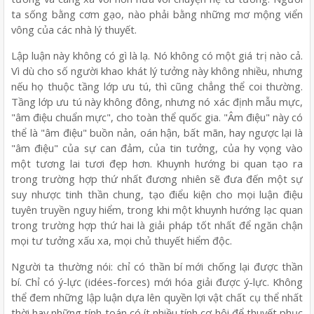
ta sống bằng cơm gạo, nào phải bằng những mơ mộng viển
vông của các nhà lý thuyết.
Lập luận này không có gì là lạ. Nó không có một giá trị nào cả.
Vì dù cho số người khao khát lý tưởng này không nhiều, nhưng
nếu họ thuộc tầng lớp ưu tú, thì cũng chẳng thể coi thường.
Tầng lớp ưu tú này không đông, nhưng nó xác định mẫu mực,
"âm điệu chuẩn mực", cho toàn thể quốc gia. "Âm điệu" này có
thể là "âm điệu" buồn nản, oán hận, bất mãn, hay ngược lại là
"âm điệu" của sự can đảm, của tin tưởng, của hy vọng vào
một tương lai tươi đẹp hơn. Khuynh hướng bi quan tạo ra
trong trường hợp thứ nhất đương nhiên sẽ đưa đến một sự
suy nhược tinh thần chung, tạo điểu kiện cho mọi luận điệu
tuyên truyền nguy hiểm, trong khi một khuynh hướng lạc quan
trong trường hợp thứ hai là giải pháp tốt nhất để ngăn chận
mọi tư tưởng xấu xa, mọi chủ thuyết hiểm độc.
Người ta thường nói: chỉ có thần bí mới chống lại được thần
bí. Chỉ có ý-lực (idées-forces) mới hóa giải được ý-lực. Không
thể đem những lập luận dựa lên quyền lợi vật chất cụ thể nhất
thời hay những tính toán có ít nhiều tính cơ hội để thuyết phục