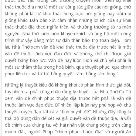
được đào tạo trong các trường chuyên môn, xem sự khai
thác thuộc địa như là một sự cộng tác giữa các nòi giống, chứ
không phải là sự khai thác hung bạo nòi giống này bởi nói
giống khác. Dân bản xứ, cảm nhận những lợi ích của sự khai
thác thuộc địa theo nghĩa trên, và thường thường tỏ ra mãn
nguyện. Nhà thờ luôn luôn khuyến khích và ủng hộ một công
trình như vậy bằng một sự dấn thân bảo trợ toàn diện. Tóm
lại, Nhà Thờ xem vấn đề khai thác thuộc địa trước hết là một
vấn đề thuộc lãnh vực đạo đức và không thể chỉ được giải
quyết bằng bạo lực. Vấn đề này luôn luôn và chủ yếu phải là
một sự thẩm thấu trong hoà bình, qua thuyết phục, qua chinh
phục liên tục và từ từ, bằng quyết tâm, bằng tấm lòng."
Những lý thuyết kiểu đó không khỏi có phần hình thức giả dối,
tuy nhiên ta phải công nhận rằng lý thuyết của Nhà Thờ Ca Tô
xem vấn đề chinh phục thuộc địa trước hết phải là vấn đề
thuộc lãnh vực đạo đức. Dĩ nhiên, lập luận này phù hợp với chủ
thuyết truyền đạo tất cả vì "tình huynh đệ". Nhưng đây cũng là
thái độ đúng đắn để xét và giải quyết vấn đề thuộc địa, là vấn
đề chính của chúng ta, với hai nhân vật chung sống trên cùng
mảnh đất, người Pháp "chinh phục thuộc địa" và người An