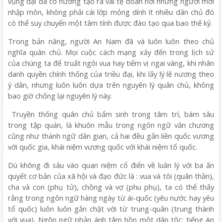
vụng dại đã có hướng tạo ra vài tệ đoan nơi những người mới
nhập môn, không phải cái lớp mỏng dính ít nhiều dân chủ đó
có thể suy chuyển một tâm tính được đào tạo qua bao thế kỷ.
Trong bản năng, người An Nam đã và luôn luôn theo chủ
nghĩa quân chủ. Mọi cuộc cách mạng xảy đến trong lịch sử
của chúng ta để truất ngôi vua hay tiếm vị ngai vàng, khi nhân
danh quyền chính thống của triều đại, khi lấy lý lẽ nương theo
ý dân, nhưng luôn luôn dựa trên nguyên lý quân chủ, không
bao giờ chống lại nguyên lý này.
Truyền thống quân chủ bẩm sinh trong tâm trí, bám sâu
trong tập quán, là khuôn mẫu trong ngôn ngữ văn chương
cũng như thành ngữ dân gian, cả hai đều gắn liền quốc vương
với quốc gia, khái niệm vương quốc với khái niệm tổ quốc.
Dù không đi sâu vào quan niệm cổ điển về luân lý với ba ấn
quyết cơ bản của xã hội và đạo đức là : vua và tôi (quân thần),
cha và con (phụ tử), chồng và vợ (phu phụ), ta có thể thấy
rằng trong ngôn ngữ hàng ngày từ ái-quốc (yêu nước hay yêu
tổ quốc) luôn luôn gắn chặt với từ trung-quân (trung thành
với vua). Ngôn ngữ phản ánh tâm hồn một dân tộc: tiếng An