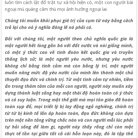
luôn tìm cách lật đổ trật tự xã hội hiện có, một con người bài
ngoại mù quáng căm thù mọi ảnh hưởng ngoại lai.
Chúng tôi muốn khôi phục giá trị của cụm từ này bằng cách
trả lại cho nó ý nghĩa đáng lẽ nó phải có.
Đối với chúng tôi, một người theo chủ nghĩa quốc gia là
một người hết lòng gắn bó với đất nước và nòi giống mình,
có một ý thức cao về tình đoàn kết quốc gia và truyền
thống lịch sử; là một người yêu nước, nhưng yêu nước
không chỉ bằng tình cảm mà còn bằng lý trí, một người
muốn nâng mức độ yêu nước của mình lên thành một chủ
thuyết đạo đức và chính trị. Từ một tình cảm tự nhiên, tiềm
ẩn trong thâm tâm của mỗi con người, người này muốn xây
dựng thành luật sống hay một thái độ hoàn toàn có ý thức
và có suy luận. Trong một thế giới mà mọi tôn giáo đã hoàn
toàn sụp đổ, mọi triết lý bị lay động ngả nghiêng, chính trị
từ từ bị kinh tế lấn áp hoàn toàn, đạo đức không còn dựa
trên một nền tảng vững chắc nào và con người mỗi lúc phải
tự hỏi sống để làm gì, người này thấy rằng chỉ còn một
thực tế tồn tại giữa tất cả cái hỗn loạn này, đó là tập thể