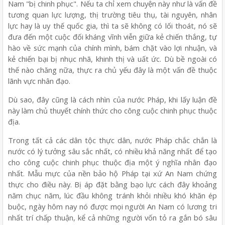
Nam "bị chinh phục". Nếu ta chỉ xem chuyện này như là vấn đề
tương quan lực lượng, thị trường tiêu thụ, tài nguyên, nhân
lực hay là uy thế quốc gia, thì ta sẽ không có lối thoát, nó sẽ
đưa đến một cuộc đối kháng vĩnh viễn giữa kẻ chiến thắng, tự
hào về sức mạnh của chính mình, bám chặt vào lợi nhuận, và
kẻ chiến bại bị nhục nhã, khinh thị và uất ức. Dù bề ngoài có
thế nào chăng nữa, thực ra chủ yếu đây là một vấn đề thuộc
lãnh vực nhân đạo.
Dù sao, đây cũng là cách nhìn của nước Pháp, khi lấy luận đề
này làm chủ thuyết chính thức cho công cuộc chinh phục thuộc
địa.
Trong tất cả các dân tộc thực dân, nước Pháp chắc chắn là
nước có lý tưởng sâu sắc nhất, có nhiều khả năng nhất để tạo
cho công cuộc chinh phục thuộc địa một ý nghĩa nhân đạo
nhất. Mẫu mực của nền bảo hộ Pháp tại xứ An Nam chứng
thực cho điều này. Bị áp đặt bằng bạo lực cách đây khoảng
năm chục năm, lúc đầu không tránh khỏi nhiều khó khăn ép
buộc, ngày hôm nay nó được mọi người An Nam có lương tri
nhất trí chấp thuận, kể cả những người vốn tỏ ra gắn bó sâu