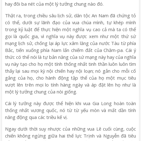
hay đôi ba nét của một lý tưởng chung nào đó.
Thật ra, trong chiều sâu lịch sử, dân tộc An Nam đã chứng tỏ
có thể, dưới sự lãnh đạo của vua chúa mình, tự khép mình
trong kỷ luật để thực hiện một nghĩa vụ cao cả mà ta có thể
gọi là quốc gia, vì nghĩa vụ này được xem như một thứ sứ
mạng lịch sử, chống lại áp lực xâm lăng của nước Tàu từ phía
Bắc, tiến xuống phía Nam lấn chiếm đất của Chăm-pa. Cái ý
thức có thể nói là tự bản năng của sứ mạng này hay của nghĩa
vụ này tạo cho họ một tính thống nhất tinh thần luôn luôn tìm
thấy lại sau mọi kỳ nội chiến hay nội loạn; nó gắn cho mỗi cố
gắng của họ, cho hành động tập thể của họ một mục tiêu
vượt lên trên mọi lo tính hàng ngày và áp đặt lên họ như là
một lý tưởng chung của nòi giống.
Cái lý tưởng này được thể hiện khi vua Gia Long hoàn toàn
thống nhất vương quốc, nó từ từ yếu mòn và mất dần tính
năng động qua các triều kế vị.
Ngay dưới thời suy nhược của những vua Lê cuối cùng, cuộc
chiến không ngừng giữa hai thế lực Trịnh và Nguyễn đã tiêu