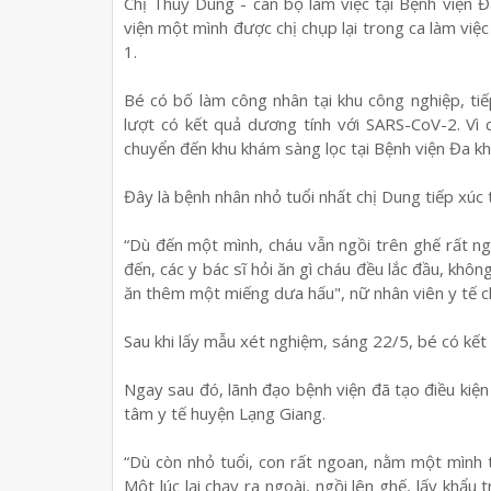
Chị Thùy Dung - cán bộ làm việc tại Bệnh viện Đ
viện một mình được chị chụp lại trong ca làm việc 
1.
Bé có bố làm công nhân tại khu công nghiệp, tiếp
lượt có kết quả dương tính với SARS-CoV-2. Vì 
chuyển đến khu khám sàng lọc tại Bệnh viện Đa kh
Đây là bệnh nhân nhỏ tuổi nhất chị Dung tiếp xúc 
“Dù đến một mình, cháu vẫn ngồi trên ghế rất n
đến, các y bác sĩ hỏi ăn gì cháu đều lắc đầu, khôn
ăn thêm một miếng dưa hấu", nữ nhân viên y tế c
Sau khi lấy mẫu xét nghiệm, sáng 22/5, bé có kế
Ngay sau đó, lãnh đạo bệnh viện đã tạo điều kiện
tâm y tế huyện Lạng Giang.
“Dù còn nhỏ tuổi, con rất ngoan, nằm một mình
Một lúc lại chạy ra ngoài, ngồi lên ghế, lấy khẩu