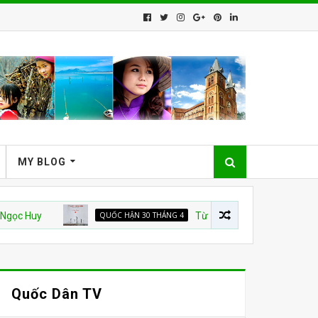
MY BLOG
y
QUỐC HẬN 30 THÁNG 4
Từ nhà tù đến “TỔ QUỐC TRĂM NĂM
Quốc Dân TV