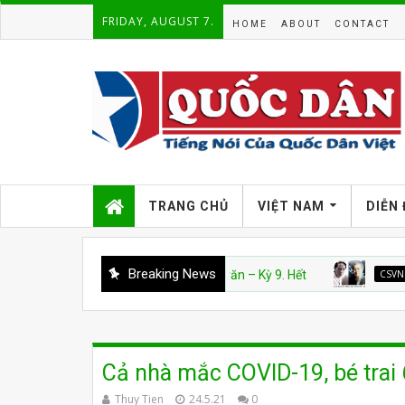
FRIDAY, AUGUST 7.
HOME
ABOUT
CONTACT
TRANG CHỦ
VIỆT NAM
DIỄN
Breaking News
CSVN
Án văn – Kỳ 9. Hết
CSVN
Án Văn:
Cả nhà mắc COVID-19, bé trai 
Thuy Tien
24.5.21
0