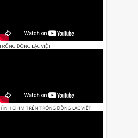
TRỐNG ĐỒNG LẠC VIỆT
HÌNH CHIM TRÊN TRỐNG ĐỒNG LẠC VIỆT