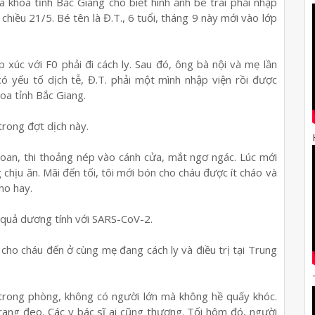
a khoa tỉnh Bắc Giang cho biết hình ảnh bé trai phải nhập
chiều 21/5. Bé tên là Đ.T., 6 tuổi, tháng 9 này mới vào lớp
 xúc với F0 phải đi cách ly. Sau đó, ông bà nội và mẹ lần
có yếu tố dịch tễ, Đ.T. phải một mình nhập viện rồi được
oa tỉnh Bắc Giang.
trong đợt dịch này.
goan, thi thoảng nép vào cánh cửa, mắt ngơ ngác. Lúc mới
g chịu ăn. Mãi đến tối, tôi mới bón cho cháu được ít cháo và
ho hay.
t quả dương tính với SARS-CoV-2.
 cho cháu đến ở cùng mẹ đang cách ly và điều trị tại Trung
 trong phòng, không có người lớn mà không hề quấy khóc.
 trang đeo. Các y bác sĩ ai cũng thương. Tối hôm đó, người