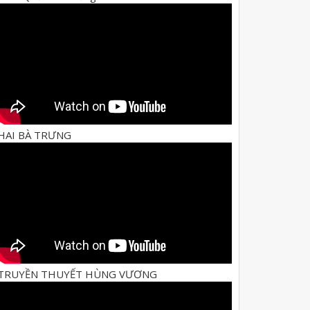
HAI BÀ TRƯNG
TRUYỀN THUYẾT HÙNG VƯƠNG