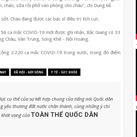
, cháo, sữa rồi phở vào phòng cho cháu", chị Dung kể.
sốt. Cháu đang được các bác sĩ điều trị tích cực.
ng 56 ca mắc COVID-19 mới được ghi nhận, Bắc Giang có 33
ang Châu, Vân Trung, Song Khê - Nội Hoàng.
 cộng 2.220 ca mắc COVID-19 trong nước, trong đó điểm
 NAY
XÃ HỘI - ĐỜI SỐNG
Y TẾ - SỨC KHỎE
ực cụ thể của sự kết hợp chung của tiếng nói Quốc dân
g yêu thương đất nước chân thành, cùng những ý chí
TOÀN THỂ QUỐC DÂN
o khát vọng của