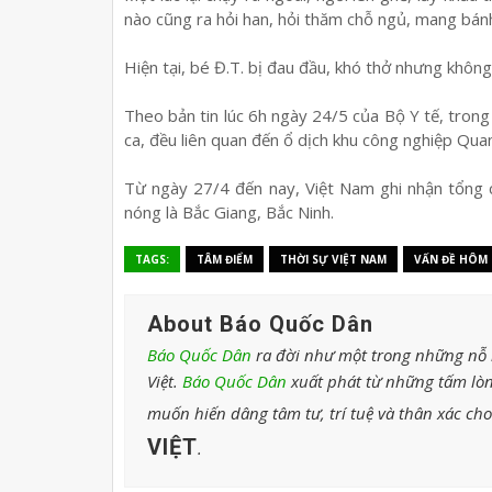
nào cũng ra hỏi han, hỏi thăm chỗ ngủ, mang bánh
Hiện tại, bé Đ.T. bị đau đầu, khó thở nhưng không 
Theo bản tin lúc 6h ngày 24/5 của Bộ Y tế, tro
ca, đều liên quan đến ổ dịch khu công nghiệp Qu
Từ ngày 27/4 đến nay, Việt Nam ghi nhận tổng
nóng là Bắc Giang, Bắc Ninh.
TAGS:
TÂM ĐIỂM
THỜI SỰ VIỆT NAM
VẤN ĐỀ HÔM
About Báo Quốc Dân
Báo Quốc Dân
ra đời như một trong những nỗ l
Việt.
Báo Quốc Dân
xuất phát từ những tấm lòn
muốn hiến dâng tâm tư, trí tuệ và thân xác ch
VIỆT
.