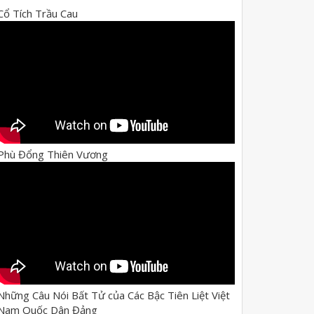
Cổ Tích Trầu Cau
Phù Đổng Thiên Vương
Những Câu Nói Bất Tử của Các Bậc Tiên Liệt Việt
Nam Quốc Dân Đảng