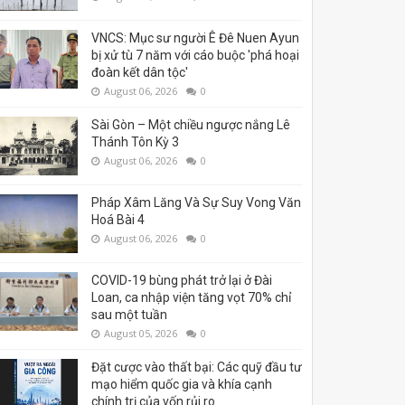
VNCS: Mục sư người Ê Đê Nuen Ayun
bị xử tù 7 năm với cáo buộc 'phá hoại
đoàn kết dân tộc'
August 06, 2026
0
Sài Gòn – Một chiều ngược nắng Lê
Thánh Tôn Kỳ 3
August 06, 2026
0
Pháp Xâm Lăng Và Sự Suy Vong Văn
Hoá Bài 4
August 06, 2026
0
COVID-19 bùng phát trở lại ở Đài
Loan, ca nhập viện tăng vọt 70% chỉ
sau một tuần
August 05, 2026
0
Đặt cược vào thất bại: Các quỹ đầu tư
mạo hiểm quốc gia và khía cạnh
chính trị của vốn rủi ro