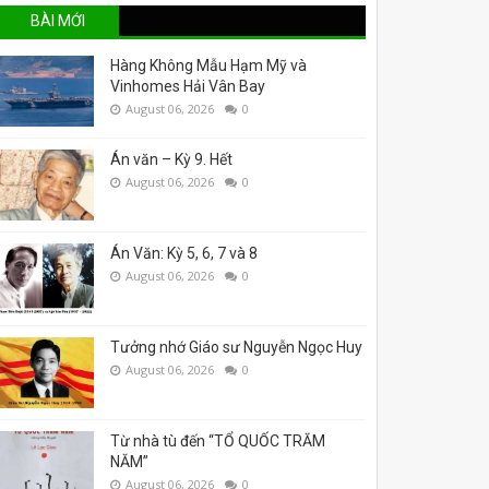
BÀI MỚI
Hàng Không Mẫu Hạm Mỹ và
Vinhomes Hải Vân Bay
August 06, 2026
0
Án văn – Kỳ 9. Hết
August 06, 2026
0
Án Văn: Kỳ 5, 6, 7 và 8
August 06, 2026
0
Tưởng nhớ Giáo sư Nguyễn Ngọc Huy
August 06, 2026
0
Từ nhà tù đến “TỔ QUỐC TRĂM
NĂM”
August 06, 2026
0