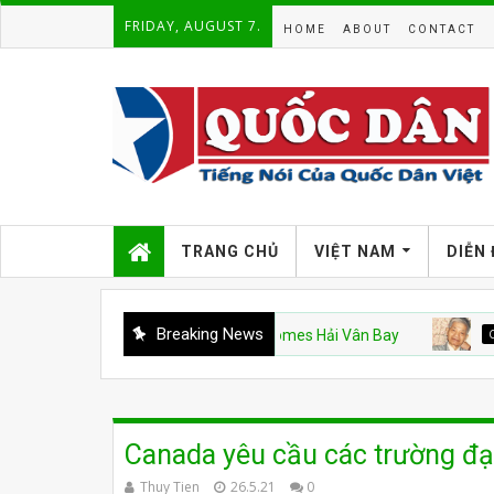
FRIDAY, AUGUST 7.
HOME
ABOUT
CONTACT
TRANG CHỦ
VIỆT NAM
DIỄN
Breaking News
g Không Mẫu Hạm Mỹ và Vinhomes Hải Vân Bay
CSVN
Án 
Canada yêu cầu các trường đạ
Thuy Tien
26.5.21
0