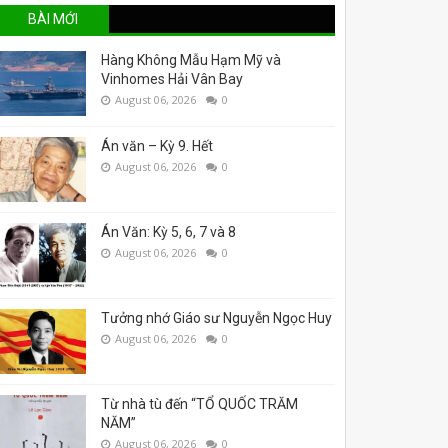
BÀI MỚI
Hàng Không Mẫu Hạm Mỹ và
Vinhomes Hải Vân Bay
August 06, 2026
0
Án văn – Kỳ 9. Hết
August 06, 2026
0
Án Văn: Kỳ 5, 6, 7 và 8
August 06, 2026
0
Tưởng nhớ Giáo sư Nguyễn Ngọc Huy
August 06, 2026
0
Từ nhà tù đến “TỔ QUỐC TRĂM
NĂM”
August 06, 2026
0