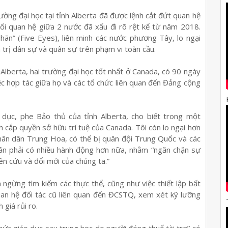
ờng đại học tại tỉnh Alberta đã được lệnh cắt đứt quan hệ
ối quan hệ giữa 2 nước đã xấu đi rõ rệt kể từ năm 2018.
hãn” (Five Eyes), liên minh các nước phương Tây, lo ngại
 trị dân sự và quân sự trên phạm vi toàn cầu.
Alberta, hai trường đại học tốt nhất ở Canada, có 90 ngày
iệc hợp tác giữa họ và các tổ chức liên quan đến Đảng cộng
dục, phe Bảo thủ của tỉnh Alberta, cho biết trong một
h cắp quyền sở hữu trí tuệ của Canada. Tôi còn lo ngại hơn
hân dân Trung Hoa, có thể bị quân đội Trung Quốc và các
cần phải có nhiều hành động hơn nữa, nhằm “ngăn chặn sự
n cứu và đổi mới của chúng ta.”
 ngừng tìm kiếm các thực thể, cũng như việc thiết lập bất
uan hệ đối tác cũ liên quan đến ĐCSTQ, xem xét kỹ lưỡng
 giá rủi ro.
hức giáo dục sau trung học do người đóng thuế tài trợ” có