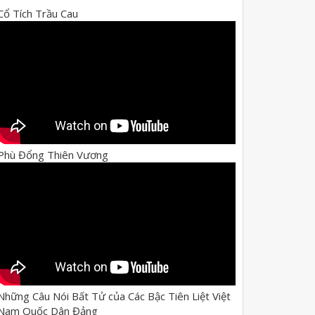
Cổ Tích Trầu Cau
Phù Đổng Thiên Vương
Những Câu Nói Bất Tử của Các Bậc Tiên Liệt Việt
Nam Quốc Dân Đảng