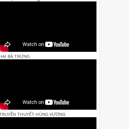
HAI BÀ TRƯNG
TRUYỀN THUYẾT HÙNG VƯƠNG