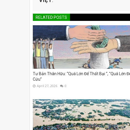
.
RELATED POSTS
Tư Bản Thân Hữu: “Quá Lớn Để Thất Bại “, "Quá Lớn Đ
Cứu”
April 27, 2026
0