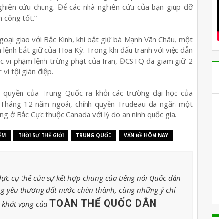
ghiên cứu chung. Để các nhà nghiên cứu của bạn giúp đỡ
 công tốt.”
oại giao với Bắc Kinh, khi bắt giữ bà Mạnh Vãn Châu, một
lệnh bắt giữ của Hoa Kỳ. Trong khi đấu tranh với việc dẫn
c vi phạm lệnh trừng phạt của Iran, ĐCSTQ đã giam giữ 2
vì tội gián điệp.
 quyền của Trung Quốc ra khỏi các trường đại học của
 Tháng 12 năm ngoái, chính quyền Trudeau đã ngăn một
 ở Bắc Cực thuộc Canada với lý do an ninh quốc gia.
ỂM
THỜI SỰ THẾ GIỚI
TRUNG QUỐC
VẤN ĐỀ HÔM NAY
ực cụ thể của sự kết hợp chung của tiếng nói Quốc dân
g yêu thương đất nước chân thành, cùng những ý chí
TOÀN THỂ QUỐC DÂN
o khát vọng của