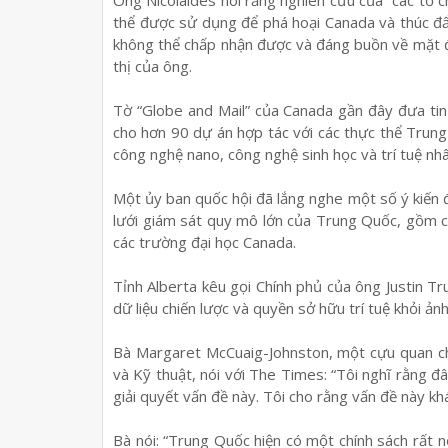
thể được sử dụng để phá hoại Canada và thúc đ
không thể chấp nhận được và đáng buồn về mặt đạ
thị của ông.
Tờ “Globe and Mail” của Canada gần đây đưa tin 
cho hơn 90 dự án hợp tác với các thực thể Tru
công nghệ nano, công nghệ sinh học và trí tuệ nhâ
Một ủy ban quốc hội đã lắng nghe một số ý kiến ​
lưới giám sát quy mô lớn của Trung Quốc, gồm 
các trường đại học Canada.
Tỉnh Alberta kêu gọi Chính phủ của ông Justin T
dữ liệu chiến lược và quyền sở hữu trí tuệ khỏi 
Bà Margaret McCuaig-Johnston, một cựu quan c
và Kỹ thuật, nói với The Times: “Tôi nghĩ rằng đ
giải quyết vấn đề này. Tôi cho rằng vấn đề này kh
Bà nói: “Trung Quốc hiện có một chính sách rất n