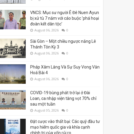
VNCS: Mục sư người Ê Đê Nuen Ayun
bị xử tù 7 năm với cáo buộc 'phá hoại
đoàn kết dân tộc'
August 06, 2026
0
Sài Gòn – Một chiều ngược nắng Lê
Thánh Tôn Kỳ 3
August 06, 2026
0
Pháp Xâm Lăng Và Sự Suy Vong Văn
Hoá Bài 4
August 06, 2026
0
COVID-19 bùng phát trở lại ở Đài
Loan, ca nhập viện tăng vọt 70% chỉ
sau một tuần
August 05, 2026
0
Đặt cược vào thất bại: Các quỹ đầu tư
mạo hiểm quốc gia và khía cạnh
chính trị của vốn rủi ro