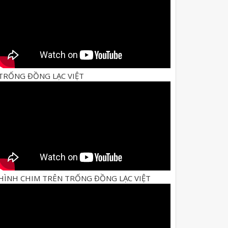
TRỐNG ĐỒNG LẠC VIỆT
HÌNH CHIM TRÊN TRỐNG ĐỒNG LẠC VIỆT