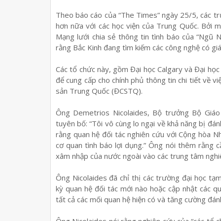
Theo báo cáo của “The Times” ngày 25/5, các trư
hơn nữa với các học viện của Trung Quốc. Bởi m
Mạng lưới chia sẻ thông tin tình báo của “Ngũ N
rằng Bắc Kinh đang tìm kiếm các công nghệ có giá
Các tổ chức này, gồm Đại học Calgary và Đại học 
để cung cấp cho chính phủ thông tin chi tiết về v
sản Trung Quốc (ĐCSTQ).
Ông Demetrios Nicolaides, Bộ trưởng Bộ Giáo 
tuyên bố: “Tôi vô cùng lo ngại về khả năng bị đán
rằng quan hệ đối tác nghiên cứu với Cộng hòa N
cơ quan tình báo lợi dụng.” Ông nói thêm rằng 
xâm nhập của nước ngoài vào các trung tâm nghiê
Ông Nicolaides đã chỉ thị các trường đại học tạm
kỳ quan hệ đối tác mới nào hoặc cập nhật các q
tất cả các mối quan hệ hiện có và tăng cường đánh
Ông Nicolaides nói rằng nghiên cứu của “các tổ c