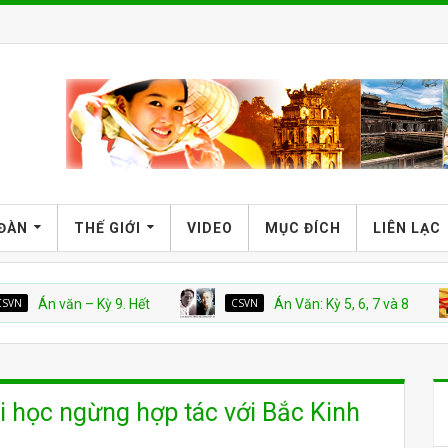
 ĐÀN
THẾ GIỚI
VIDEO
MỤC ĐÍCH
LIÊN LẠC
văn – Kỳ 9. Hết
CSVN
Án Văn: Kỳ 5, 6, 7 và 8
VN
i học ngừng hợp tác với Bắc Kinh