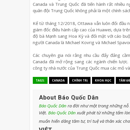
Canada và Trung Quốc đã tiến hành rất nhiều n
quân đội Trung Quốc không phải là một chính sách
Kể từ tháng 12/2018, Ottawa vẫn luôn đối đầu ng
giám đốc điều hành cấp cao của Huawei, dựa trên 
độ bà Mạnh sang Hoa Kỳ và đối mặt với cáo buộ
người Canada là Michael Kovrig và Michael Spavor 
Các chuyên gia nói rằng nhu cầu đẩy đảng cầm
Canada đã mở rộng sang các ngành chiến lược.
công ty nhà nước của Trung Quốc mua các mỏ vàng
TAGS:
CANADA
CHÍNH TRỊ
KHOA HỌC
TÂM ĐI
About Báo Quốc Dân
Báo Quốc Dân
ra đời như một trong những nỗ l
Việt.
Báo Quốc Dân
xuất phát từ những tấm lòn
muốn hiến dâng tâm tư, trí tuệ và thân xác ch
VIỆT