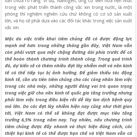
vẫn chưa rõ ràng. Ví dụ, Nanogen, ứng cử viên hứa hẹn nhất
trong việc phát triển thành công vắc xin trong nước, là một
phòng thí nghiệm nghiên cứu chứ không có cơ sở sản xuất
lớn, và họ sẽ phải dựa vào các đối tác khác trong việc sản xuất
vắc xin.
Mặc dù việc triển khai tiêm chủng đã có được động lực
mạnh mẽ hơn trong những tháng gần đây, Việt Nam vẫn
còn phải vượt qua một chặng đường dài phía trước để có
thể hoàn thành chương trình thành công. Trong quá trình
đó, dự kiến
s
ẽ
c
ó
th
ê
m nhi
ề
u
đợ
t l
â
y nhi
ễ
m m
ớ
i v
à
n
ề
n kinh
t
ế
c
ó
th
ể
ti
ế
p t
ụ
c b
ị
ả
nh h
ưở
ng.
Để
gi
ả
m thi
ể
u t
á
c
độ
ng
kinh t
ế
, c
ầ
n
ư
u ti
ê
n ti
ê
m ch
ủ
ng cho các công nhân làm việc
trong các nhà máy, những người đóng vai trò quan trọng
trong việc giữ cho nền kinh tế quốc gia tăng trưởng nhưng
phải làm việc trong điều kiện rất dễ lây lan dịch bệnh quy
mô lớn. Do các đợt lây nhiễm hiện nay cũng như thời gian
tới, Việt Nam có thể sẽ không đạt được mục tiêu tăng
trưởng 6,5% trong năm nay. Tuy nhiên, nếu chương trình
tiêm chủng được đẩy nhanh và thực hiện đúng cách, các
thiệt hại kinh tế có thể được hạn chế và Việt Nam vẫn có