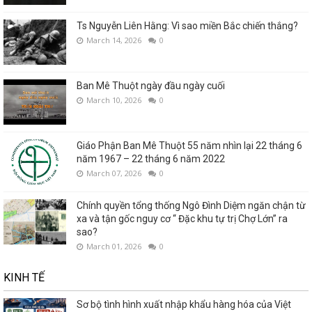
Ts Nguyễn Liên Hằng: Vì sao miền Bắc chiến thắng?
March 14, 2026
0
Ban Mê Thuột ngày đầu ngày cuối
March 10, 2026
0
Giáo Phận Ban Mê Thuột 55 năm nhìn lại 22 tháng 6
năm 1967 – 22 tháng 6 năm 2022
March 07, 2026
0
Chính quyền tổng thống Ngô Đình Diệm ngăn chận từ
xa và tận gốc nguy cơ “ Đặc khu tự trị Chợ Lớn” ra
sao?
March 01, 2026
0
KINH TẾ
Sơ bộ tình hình xuất nhập khẩu hàng hóa của Việt