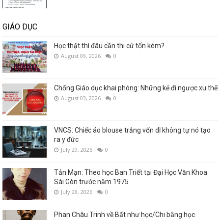
GIÁO DỤC
Học thật thì đâu cần thi cử tốn kém?
August 09, 2026
0
Chống Giáo dục khai phóng: Những kẻ đi ngược xu thế
August 03, 2026
0
VNCS: Chiếc áo blouse trắng vốn dĩ không tự nó tạo
ra y đức
July 29, 2026
0
Tản Mạn: Theo học Ban Triết tại Đại Học Văn Khoa
Sài Gòn trước năm 1975
July 28, 2026
0
Phan Châu Trinh về Bất như học/Chi bằng học