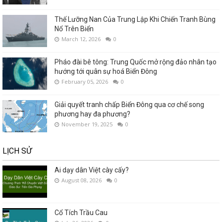
Thế Lưỡng Nan Của Trung Lập Khi Chiến Tranh Bùng
Nổ Trên Biển
March 12, 2026
0
Pháo đài bê tông: Trung Quốc mở rộng đảo nhân tạo
hướng tới quân sự hoá Biển Đông
February 05, 2026
0
Giải quyết tranh chấp Biển Đông qua cơ chế song
phương hay đa phương?
November 19, 2025
0
LỊCH SỬ
Ai dạy dân Việt cày cấy?
August 08, 2026
0
Cổ Tích Trầu Cau