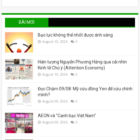
BÀI MỚI
Bạo lực không thể nhốt được ánh sáng
August 10, 2026
0
Hiện tượng Nguyễn Phương Hằng qua cái nhìn
Kinh tế Chú ý (Attention Economy)
August 10, 2026
0
Đọc Chậm 09/08: Mỹ cứu đồng Yen để cứu chính
mình?
August 09, 2026
0
AEON và "Canh bạc Việt Nam"
August 09, 2026
0