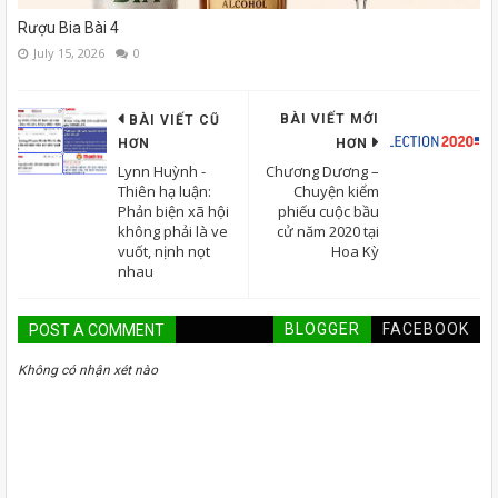
Rượu Bia Bài 4
July 15, 2026
0
BÀI VIẾT MỚI
BÀI VIẾT CŨ
HƠN
HƠN
Lynn Huỳnh -
Chương Dương –
Thiên hạ luận:
Chuyện kiểm
Phản biện xã hội
phiếu cuộc bầu
không phải là ve
cử năm 2020 tại
vuốt, nịnh nọt
Hoa Kỳ
nhau
BLOGGER
FACEBOOK
POST A COMMENT
Không có nhận xét nào