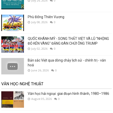
July 26, 2026
0
Phù Đổng Thiên Vương
July 08, 2026
0
QUỐC KHÁNH MỸ - SONG THẤT VIỆT VÀ LŨ "NHỘNG
ĐỎ KÉN VÀNG" ĐĂNG ĐÀN CHỬI ÔNG TRUMP
July 02, 2026
0
Bản sắc Việt qua dòng chảy lịch sử - chính trị - văn
hoá
June 26, 2026
0
VĂN HỌC-NGHỆ THUẬT
Văn học hải ngoại: giai đoạn hình thành, 1980–1986
August 05, 2026
0