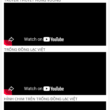
TRỐNG ĐỒNG LẠC VIỆT
HÌNH CHIM TRÊN TRỐNG ĐỒNG LẠC VIỆT