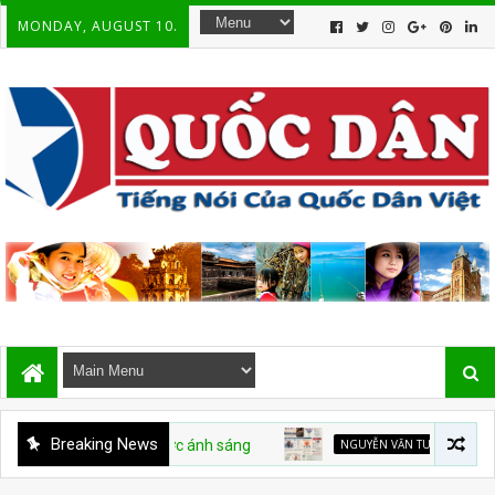
MONDAY, AUGUST 10.
Breaking News
ng thể nhốt được ánh sáng
NGUYỄN VĂN TUẤN
Hiện tượng Ngu