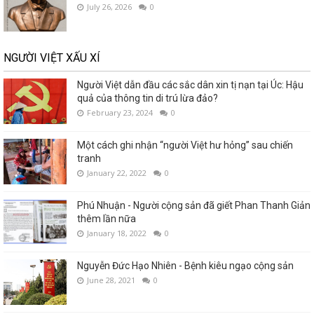
July 26, 2026
0
NGƯỜI VIỆT XẤU XÍ
Người Việt dẫn đầu các sắc dân xin tị nạn tại Úc: Hậu
quả của thông tin di trú lừa đảo?
February 23, 2024
0
Một cách ghi nhận “người Việt hư hỏng” sau chiến
tranh
January 22, 2022
0
Phú Nhuận - Người cộng sản đã giết Phan Thanh Giản
thêm lần nữa
January 18, 2022
0
Nguyễn Đức Hạo Nhiên - Bệnh kiêu ngạo cộng sản
June 28, 2021
0