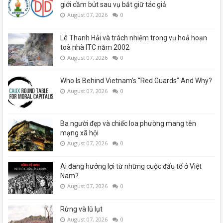
giới cầm bút sau vụ bắt giữ tác giả
August 07, 2026
0
Lê Thanh Hải và trách nhiệm trong vụ hoả hoạn
toà nhà ITC năm 2002
August 07, 2026
0
Who Is Behind Vietnam’s “Red Guards” And Why?
August 07, 2026
0
Ba người đẹp và chiếc loa phường mang tên
mạng xã hội
August 07, 2026
0
Ai đang hưởng lợi từ những cuộc đấu tố ở Việt
Nam?
August 07, 2026
0
Rừng và lũ lụt
August 07, 2026
0