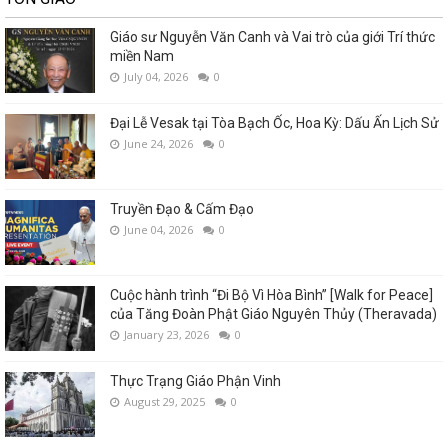
Giáo sư Nguyễn Văn Canh và Vai trò của giới Trí thức
miền Nam
July 04, 2026
0
Đại Lễ Vesak tại Tòa Bạch Ốc, Hoa Kỳ: Dấu Ấn Lịch Sử
June 24, 2026
0
Truyền Đạo & Cấm Đạo
June 04, 2026
0
Cuộc hành trình “Đi Bộ Vì Hòa Bình” [Walk for Peace]
của Tăng Đoàn Phật Giáo Nguyên Thủy (Theravada)
January 23, 2026
0
Thực Trạng Giáo Phận Vinh
August 29, 2025
0