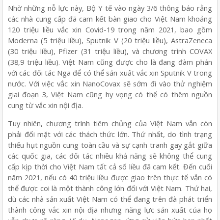
Nhờ những nỗ lực này, Bộ Y tế vào ngày 3/6 thông báo rằng
các nhà cung cấp đã cam kết bàn giao cho Việt Nam khoảng
120 triệu liều vắc xin Covid-19 trong năm 2021, bao gồm
Moderna (5 triệu liều), Sputnik V (20 triệu liều), AstraZeneca
(30 triệu liều), Pfizer (31 triệu liều), và chương trình COVAX
(38,9 triệu liều). Việt Nam cũng được cho là đang đàm phán
với các đối tác Nga để có thể sản xuất vắc xin Sputnik V trong
nước. Với việc vắc xin NanoCovax sẽ sớm đi vào thử nghiệm
giai đoạn 3, Việt Nam cũng hy vọng có thể có thêm nguồn
cung từ vắc xin nội địa.
Tuy nhiên, chương trình tiêm chủng của Việt Nam vẫn còn
phải đối mặt với các thách thức lớn. Thứ nhất, do tình trạng
thiếu hụt nguồn cung toàn cầu và sự cạnh tranh gay gắt giữa
các quốc gia, các đối tác nhiều khả năng sẽ không thể cung
cấp kịp thời cho Việt Nam tất cả số liều đã cam kết. Đến cuối
năm 2021, nếu có 40 triệu liều được giao trên thực tế vẫn có
thể được coi là một thành công lớn đối với Việt Nam. Thứ hai,
dù các nhà sản xuất Việt Nam có thể đang trên đà phát triển
thành công vắc xin nội địa nhưng năng lực sản xuất của họ