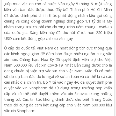
giúp mua vắc xin cho cả nước. Vào ngày 5 tháng 6, một sáng
kiến
v
ố
n ban
đầ
u
đượ
c th
ú
c
đẩ
y b
ở
i Th
à
nh ph
ố
H
ồ
Ch
í
Minh
đã
đượ
c ch
í
nh ph
ủ
ch
í
nh th
ứ
c ph
á
t
độ
ng nh
ằ
m k
ê
u g
ọ
i c
ô
ng
ch
ú
ng v
à
c
ộ
ng
đồ
ng doanh nghi
ệ
p
đó
ng g
ó
p 1,1 tỷ đô la Mỹ
nhằm trang trải chi phí cho chương trình tiêm chủng Covid-19
của quốc gia. Sáng kiến
n
à
y
đã
thu h
ú
t
đượ
c h
ơ
n 250 tri
ệ
u
USD cam k
ế
t
đó
ng g
ó
p ch
ỉ
sau v
à
i ng
à
y.
Ở cấp độ quốc tế, Việt Nam đã hoạt động tích cực thông qua
các kênh ngoại giao để đảm bảo được nhiều nguồn cung vắc
xin hơn. Chẳng hạn, Hoa Kỳ đã quyết định viện trợ cho Việt
Nam 500.000 liều vắc xin Covid-19. Nhật Bản cũng được cho là
đang chuẩn bị viện trợ vắc xin cho Việt Nam. Mặc dù có một
số do dự ban đầu do lo ngại về sự an toàn và có thể là cả các
cân nhắc địa chính trị, Bộ Y tế vào ngày 4/6 đã quyết định phê
duyệt vắc xin Sinopharm để sử dụng trong trường hợp khẩn
cấp và có thể phê duyệt thêm vắc xin Sinovac trong những
tháng tới. Các tin tức không chính thức cho biết Trung Quốc
theo đó cũng đã cam kết cung cấp cho Việt Nam 500.000 liều
vắc xin Sinopharm.