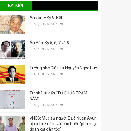
BÀI MỚI
Án văn – Kỳ 9. Hết
August 06, 2026
0
Án Văn: Kỳ 5, 6, 7 và 8
August 06, 2026
0
Tưởng nhớ Giáo sư Nguyễn Ngọc Huy
August 06, 2026
0
Từ nhà tù đến “TỔ QUỐC TRĂM
NĂM”
August 06, 2026
0
VNCS: Mục sư người Ê Đê Nuen Ayun
bị xử tù 7 năm với cáo buộc 'phá hoại
đoàn kết dân tộc'