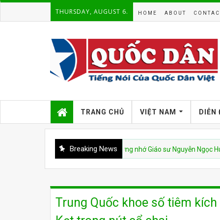
THURSDAY, AUGUST 6.
HOME
ABOUT
CONTAC
TRANG CHỦ
VIỆT NAM
DIỄN
Breaking News
VNCH
Tưởng nhớ Giáo sư Nguyễn Ngọc Huy
Trung Quốc khoe số tiêm kích 