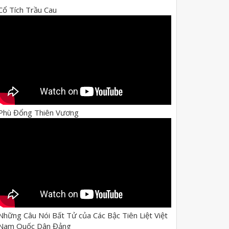
Cổ Tích Trầu Cau
Phù Đổng Thiên Vương
Những Câu Nói Bất Tử của Các Bậc Tiên Liệt Việt
Nam Quốc Dân Đảng