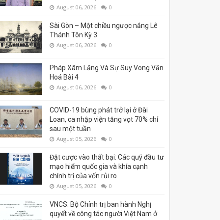
August 06, 2026
0
Sài Gòn – Một chiều ngược nắng Lê
Thánh Tôn Kỳ 3
August 06, 2026
0
Pháp Xâm Lăng Và Sự Suy Vong Văn
Hoá Bài 4
August 06, 2026
0
COVID-19 bùng phát trở lại ở Đài
Loan, ca nhập viện tăng vọt 70% chỉ
sau một tuần
August 05, 2026
0
Đặt cược vào thất bại: Các quỹ đầu tư
mạo hiểm quốc gia và khía cạnh
chính trị của vốn rủi ro
August 05, 2026
0
VNCS: Bộ Chính trị ban hành Nghị
quyết về công tác người Việt Nam ở