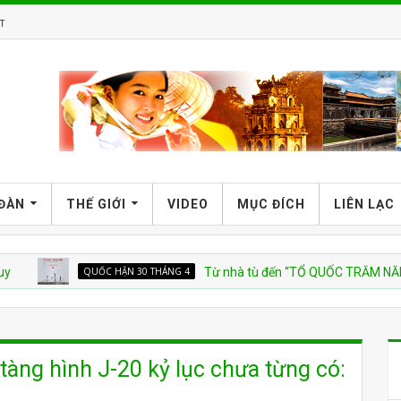
T
 ĐÀN
THẾ GIỚI
VIDEO
MỤC ĐÍCH
LIÊN LẠC
QUỐC HẬN 30 THÁNG 4
Từ nhà tù đến “TỔ QUỐC TRĂM NĂM”
tàng hình J-20 kỷ lục chưa từng có: