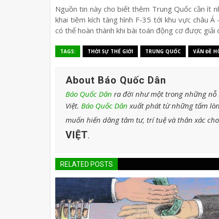
Nguồn tin này cho biết thêm Trung Quốc cần ít nh
khai tiêm kích tàng hình F-35 tới khu vực châu
có thể hoàn thành khi bài toán động cơ được giải 
TAGS:
THỜI SỰ THẾ GIỚI
TRUNG QUỐC
VẤN ĐỀ H
About Báo Quốc Dân
Báo Quốc Dân
ra đời như một trong những nỗ l
Việt.
Báo Quốc Dân
xuất phát từ những tấm lòn
muốn hiến dâng tâm tư, trí tuệ và thân xác ch
VIỆT
.
RELATED POSTS