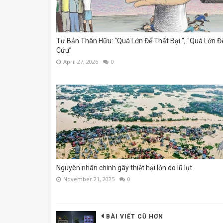
Tư Bản Thân Hữu: “Quá Lớn Để Thất Bại “, "Quá Lớn Đ
Cứu”
April 27, 2026
0
Nguyên nhân chính gây thiệt hại lớn do lũ lụt
November 21, 2025
0
BÀI VIẾT CŨ HƠN