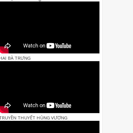
HAI BÀ TRƯNG
TRUYỀN THUYẾT HÙNG VƯƠNG