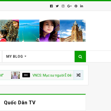
MY BLOG
BBC
VNCS: Mục sư người Ê Đê Nuen Ayun bị xử tù 7 năm với cáo b
Quốc Dân TV