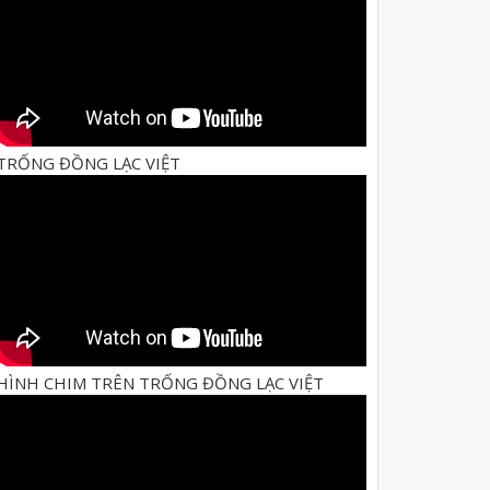
TRỐNG ĐỒNG LẠC VIỆT
HÌNH CHIM TRÊN TRỐNG ĐỒNG LẠC VIỆT