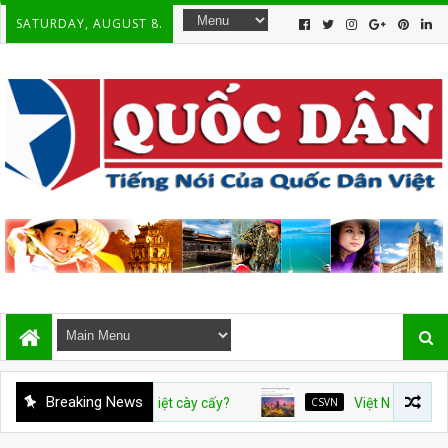
SATURDAY, AUGUST 8.
Breaking News
Ai dạy dân Việt cày cấy?
CSVN
Việt Nam và con số tăng 