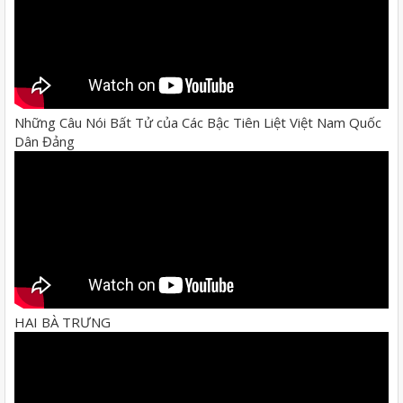
Những Câu Nói Bất Tử của Các Bậc Tiên Liệt Việt Nam Quốc
Dân Đảng
HAI BÀ TRƯNG