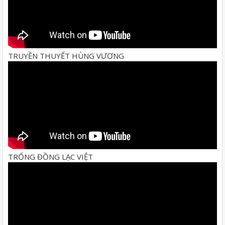
TRUYỀN THUYẾT HÙNG VƯƠNG
TRỐNG ĐỒNG LẠC VIỆT