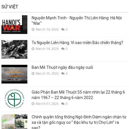
SỬ VIỆT
Nguyễn Mạnh Trinh - Nguyễn Thị Liên Hằng: Hà Nội
"War"
March 14, 2026
0
Ts Nguyễn Liên Hằng: Vì sao miền Bắc chiến thắng?
March 14, 2026
0
Ban Mê Thuột ngày đầu ngày cuối
March 10, 2026
0
Giáo Phận Ban Mê Thuột 55 năm nhìn lại 22 tháng 6
năm 1967 – 22 tháng 6 năm 2022
March 07, 2026
0
Chính quyền tổng thống Ngô Đình Diệm ngăn chận từ
xa và tận gốc nguy cơ “ Đặc khu tự trị Chợ Lớn” ra
sao?