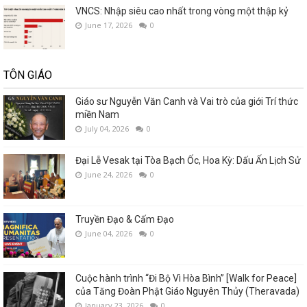
VNCS: Nhập siêu cao nhất trong vòng một thập kỷ
June 17, 2026
0
TÔN GIÁO
Giáo sư Nguyễn Văn Canh và Vai trò của giới Trí thức
miền Nam
July 04, 2026
0
Đại Lễ Vesak tại Tòa Bạch Ốc, Hoa Kỳ: Dấu Ấn Lịch Sử
June 24, 2026
0
Truyền Đạo & Cấm Đạo
June 04, 2026
0
Cuộc hành trình “Đi Bộ Vì Hòa Bình” [Walk for Peace]
của Tăng Đoàn Phật Giáo Nguyên Thủy (Theravada)
January 23, 2026
0