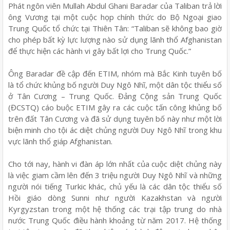
Phát ngôn viên Mullah Abdul Ghani Baradar của Taliban trả lời
ông Vương tại một cuộc họp chính thức do Bộ Ngoại giao
Trung Quốc tổ chức tại Thiên Tân: “Taliban sẽ không bao giờ
cho phép bất kỳ lực lượng nào sử dụng lãnh thổ Afghanistan
để thực hiện các hành vi gây bất lợi cho Trung Quốc.”
Ông Baradar đề cập đến ETIM, nhóm mà Bắc Kinh tuyên bố
là tổ chức khủng bố người Duy Ngô Nhĩ, một dân tộc thiểu số
ở Tân Cương – Trung Quốc. Đảng Cộng sản Trung Quốc
(ĐCSTQ) cáo buộc ETIM gây ra các cuộc tấn công khủng bố
trên đất Tân Cương và đã sử dụng tuyên bố này như một lời
biện minh cho tội ác diệt chủng người Duy Ngô Nhĩ trong khu
vực lãnh thổ giáp Afghanistan.
Cho tới nay, hành vi đàn áp lớn nhất của cuộc diệt chủng này
là việc giam cầm lên đến 3 triệu người Duy Ngô Nhĩ và những
người nói tiếng Turkic khác, chủ yếu là các dân tộc thiểu số
Hồi giáo dòng Sunni như người Kazakhstan và người
Kyrgyzstan trong một hệ thống các trại tập trung do nhà
nước Trung Quốc điều hành khoảng từ năm 2017. Hệ thống