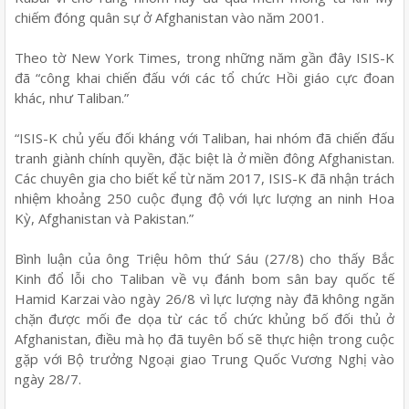
chiếm đóng quân sự ở Afghanistan vào năm 2001.
Theo tờ New York Times, trong những năm gần đây ISIS-K
đã “công khai chiến đấu với các tổ chức Hồi giáo cực đoan
khác, như Taliban.”
“ISIS-K chủ yếu đối kháng với Taliban, hai nhóm đã chiến đấu
tranh giành chính quyền, đặc biệt là ở miền đông Afghanistan.
Các chuyên gia cho biết kể từ năm 2017, ISIS-K đã nhận trách
nhiệm khoảng 250 cuộc đụng độ với lực lượng an ninh Hoa
Kỳ, Afghanistan và Pakistan.”
Bình luận của ông Triệu hôm thứ Sáu (27/8) cho thấy Bắc
Kinh đổ lỗi cho Taliban về vụ đánh bom sân bay quốc tế
Hamid Karzai vào ngày 26/8 vì lực lượng này đã không ngăn
chặn được mối đe dọa từ các tổ chức khủng bố đối thủ ở
Afghanistan, điều mà họ đã tuyên bố sẽ thực hiện trong cuộc
gặp với Bộ trưởng Ngoại giao Trung Quốc Vương Nghị vào
ngày 28/7.