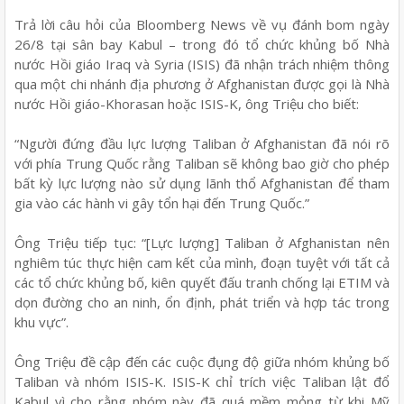
Trả lời câu hỏi của Bloomberg News về vụ đánh bom ngày
26/8 tại sân bay Kabul – trong đó tổ chức khủng bố Nhà
nước Hồi giáo Iraq và Syria (ISIS) đã nhận trách nhiệm thông
qua một chi nhánh địa phương ở Afghanistan được gọi là Nhà
nước Hồi giáo-Khorasan hoặc ISIS-K, ông Triệu cho biết:
“Người đứng đầu lực lượng Taliban ở Afghanistan đã nói rõ
với phía Trung Quốc rằng Taliban sẽ không bao giờ cho phép
bất kỳ lực lượng nào sử dụng lãnh thổ Afghanistan để tham
gia vào các hành vi gây tổn hại đến Trung Quốc.”
Ông Triệu tiếp tục: “[Lực lượng] Taliban ở Afghanistan nên
nghiêm túc thực hiện cam kết của mình, đoạn tuyệt với tất cả
các tổ chức khủng bố, kiên quyết đấu tranh chống lại ETIM và
dọn đường cho an ninh, ổn định, phát triển và hợp tác trong
khu vực”.
Ông Triệu đề cập đến các cuộc đụng độ giữa nhóm khủng bố
Taliban và nhóm ISIS-K. ISIS-K chỉ trích việc Taliban lật đổ
Kabul vì cho rằng nhóm này đã quá mềm mỏng từ khi Mỹ