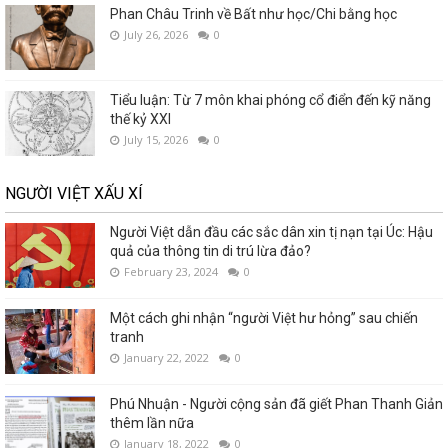
Phan Châu Trinh về Bất như học/Chi bằng học
July 26, 2026
0
Tiểu luận: Từ 7 môn khai phóng cổ điển đến kỹ năng
thế kỷ XXI
July 15, 2026
0
NGƯỜI VIỆT XẤU XÍ
Người Việt dẫn đầu các sắc dân xin tị nạn tại Úc: Hậu
quả của thông tin di trú lừa đảo?
February 23, 2024
0
Một cách ghi nhận “người Việt hư hỏng” sau chiến
tranh
January 22, 2022
0
Phú Nhuận - Người cộng sản đã giết Phan Thanh Giản
thêm lần nữa
January 18, 2022
0