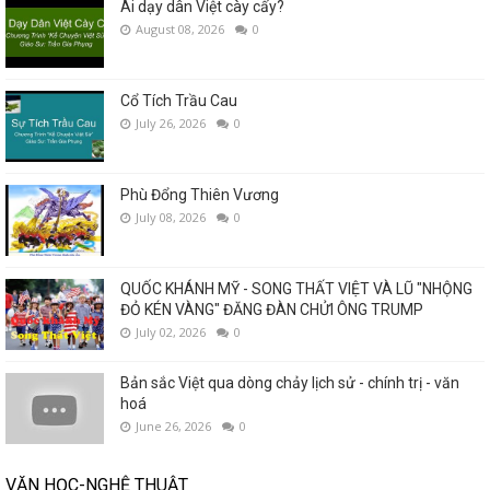
Ai dạy dân Việt cày cấy?
August 08, 2026
0
Cổ Tích Trầu Cau
July 26, 2026
0
Phù Đổng Thiên Vương
July 08, 2026
0
QUỐC KHÁNH MỸ - SONG THẤT VIỆT VÀ LŨ "NHỘNG
ĐỎ KÉN VÀNG" ĐĂNG ĐÀN CHỬI ÔNG TRUMP
July 02, 2026
0
Bản sắc Việt qua dòng chảy lịch sử - chính trị - văn
hoá
June 26, 2026
0
VĂN HỌC-NGHỆ THUẬT