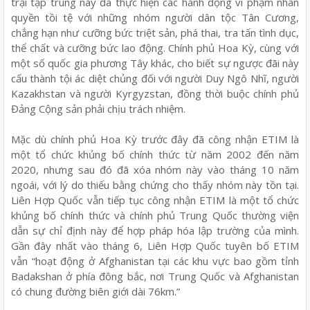
trại tập trung này đã thực hiện các hành động vi phạm nhân
quyền tồi tệ với những nhóm người dân tộc Tân Cương,
chẳng hạn như cưỡng bức triệt sản, phá thai, tra tấn tình dục,
thể chất và cưỡng bức lao động. Chính phủ Hoa Kỳ, cùng với
một số quốc gia phương Tây khác, cho biết sự ngược đãi này
cấu thành tội ác diệt chủng đối với người Duy Ngô Nhĩ, người
Kazakhstan và người Kyrgyzstan, đồng thời buộc chính phủ
Đảng Cộng sản phải chịu trách nhiệm.
Mặc dù chính phủ Hoa Kỳ trước đây đã công nhận ETIM là
một tổ chức khủng bố chính thức từ năm 2002 đến năm
2020, nhưng sau đó đã xóa nhóm này vào tháng 10 năm
ngoái, với lý do thiếu bằng chứng cho thấy nhóm này tồn tại.
Liên Hợp Quốc vẫn tiếp tục công nhận ETIM là một tổ chức
khủng bố chính thức và chính phủ Trung Quốc thường viện
dẫn sự chỉ định này để hợp pháp hóa lập trường của mình.
Gần đây nhất vào tháng 6, Liên Hợp Quốc tuyên bố ETIM
vẫn “hoạt động ở Afghanistan tại các khu vực bao gồm tỉnh
Badakshan ở phía đông bắc, nơi Trung Quốc và Afghanistan
có chung đường biên giới dài 76km.”