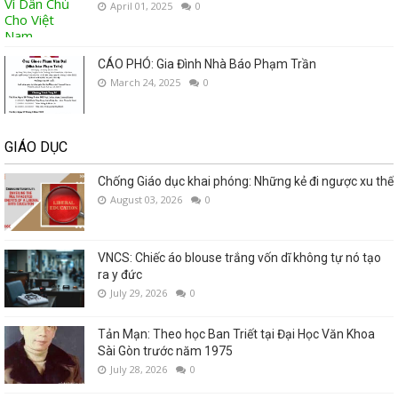
April 01, 2025
0
CÁO PHÓ: Gia Đình Nhà Báo Phạm Trần
March 24, 2025
0
GIÁO DỤC
Chống Giáo dục khai phóng: Những kẻ đi ngược xu thế
August 03, 2026
0
VNCS: Chiếc áo blouse trắng vốn dĩ không tự nó tạo
ra y đức
July 29, 2026
0
Tản Mạn: Theo học Ban Triết tại Đại Học Văn Khoa
Sài Gòn trước năm 1975
July 28, 2026
0