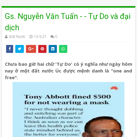
Gs. Nguyễn Văn Tuấn - - Tự Do và đại
dịch
Đất Nước
13.9.21
0
Chưa bao giờ hai chữ 'Tự Do' có ý nghĩa như ngày hôm
nay ở một đất nước Úc được mệnh danh là "one and
free".