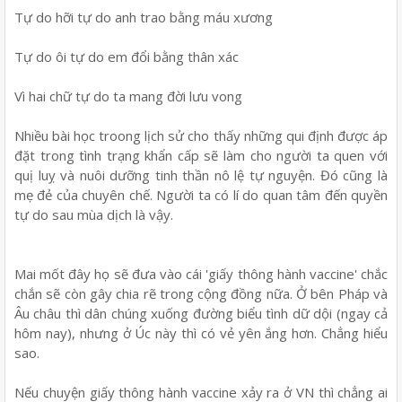
Tự do hỡi tự do anh trao bằng máu xương
Tự do ôi tự do em đổi bằng thân xác
Vì hai chữ tự do ta mang đời lưu vong
Nhiều bài học troong lịch sử cho thấy những qui định được áp
đặt trong tình trạng khẩn cấp sẽ làm cho người ta quen với
quị luỵ và nuôi dưỡng tinh thần nô lệ tự nguyện. Đó cũng là
mẹ đẻ của chuyên chế. Người ta có lí do quan tâm đến quyền
tự do sau mùa dịch là vậy.
Mai mốt đây họ sẽ đưa vào cái 'giấy thông hành vaccine' chắc
chắn sẽ còn gây chia rẽ trong cộng đồng nữa. Ở bên Pháp và
Âu châu thì dân chúng xuống đường biểu tình dữ dội (ngay cả
hôm nay), nhưng ở Úc này thì có vẻ yên ắng hơn. Chẳng hiểu
sao.
Nếu chuyện giấy thông hành vaccine xảy ra ở VN thì chẳng ai