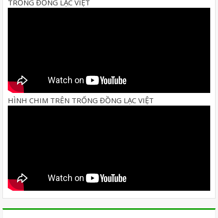
TRỐNG ĐỒNG LẠC VIỆT
HÌNH CHIM TRÊN TRỐNG ĐỒNG LẠC VIỆT