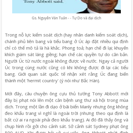
Gs. Nguyễn Văn Tuấn - - Tự Do và đại dịch
Trong nỗ lực kiểm soát dịch (hay nhân danh kiểm soát dịch),
chánh phủ liên bang và tiểu bang ở Úc áp đặt nhiều qui định
chỉ có thể mô tả là hà khắc. Phong toả; hạn chế đi lại; khuyến
khích giám sát láng giềng; hạn chế các quyền tự do căn bản.
Người Úc từ nước ngoài không được về nước. Ngay cả người
Úc trong cùng nước cũng có khi không được đi lại các tiểu
bang. Giới quan sát quốc tế nhận xét rằng Úc đang biến
thành một 'hermit country' (ý nói như Bắc Hàn).
Mới đây, câu chuyện ông cựu thủ tướng Tony Abbott mới
đây bị phạt nói lên một căn bệnh ung thư xã hội trong mùa
dịch. Trong một lần đi dạo ở bãi biển Manly nhưng ông không
đeo khẩu trang vì nghĩ là ngoài trời (nhưng theo qui định là
bất cứ ai ra ngoài phải đeo khẩu trang). Ai đó đã thấy ông và
chụp hình rồi gởi cho cảnh sát. Sở cảnh sát Sydney phạt ông
500 AUD. Khi được hỏi về sự việc, ông Abbott nhứt định