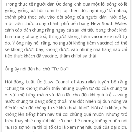
Trong thực tế người dân Úc đang kinh qua một lối sống có lẽ
giống giống xã hội toàn trị: bị theo dõi, nghi ngờ lẫn nhau,
chánh phủ thọc sâu vào đời sống của người dân. Mới đây,
một viên chức trong chánh phủ tiểu bang New South Wales
cảnh cáo dân chúng rằng ngay cả sau khi tiểu bang thoát khỏi
tình trạng phong toả, thì người không tiêm vaccine sẽ mất tự
do. Ý ông này nói rằng, họ (người không tiêm vaccine) có thể
sẽ không được bay, không được vào những nhà hàng nào chỉ
tiếp thực khách đã vaccine, thậm chí bị sa thải.
Ông ấy nói đến hai chữ "Tự Do"!
Hội đồng Luật Úc (Law Council of Australia) tuyên bố rằng
"Chúng ta không muốn thấy những quyền tự do của chúng ta
bị sứt mẽ từng mảnh và dần dần cho đến khi quá trễ -- vùng
nước chúng ta đang sống thoải mái đột nhiên bị đun nóng và
đến lúc nào đó chúng ta sẽ khó thoát khỏi". Nói cách khác, nếu
không lên tiếng hôm nay thì coi chừng quá muộn. Nhưng trớ
trêu thay nhiều người biết rõ như thế nhưng không muốn nói
ra. Họ sợ nói ra thì bị tố cáo là xem nhẹ hậu quả của đại dịch,