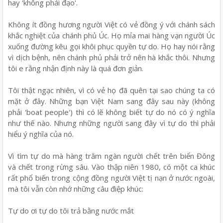
hay 'không phải đạo'.
Không ít đồng hương người Việt có vẻ đồng ý với chánh sách
khắc nghiệt của chánh phủ Úc. Họ mỉa mai hàng vạn người Úc
xuống đường kêu gọi khôi phục quyền tự do. Họ hay nói rằng
vì dịch bệnh, nên chánh phủ phải trở nên hà khắc thôi. Nhưng
tôi e rằng nhận định này là quá đơn giản.
Tôi thật ngạc nhiên, vì có vẻ họ đã quên tại sao chúng ta có
mặt ở đây. Những bạn Việt Nam sang đây sau này (không
phải 'boat people') thì có lẽ không biết tự do nó có ý nghĩa
như thế nào. Nhưng những người sang đây vì tự do thì phải
hiểu ý nghĩa của nó.
Vì tìm tự do mà hàng trăm ngàn người chết trên biển Đông
và chết trong rừng sâu. Vào thập niên 1980, có một ca khúc
rất phổ biến trong cộng đồng người Việt tị nạn ở nước ngoài,
mà tôi vẫn còn nhớ những câu điệp khúc:
Tự do ơi tự do tôi trả bằng nước mắt