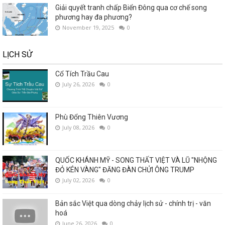
Giải quyết tranh chấp Biển Đông qua cơ chế song
phương hay đa phương?
November 19, 2025
0
LỊCH SỬ
Cổ Tích Trầu Cau
July 26, 2026
0
Phù Đổng Thiên Vương
July 08, 2026
0
QUỐC KHÁNH MỸ - SONG THẤT VIỆT VÀ LŨ "NHỘNG
ĐỎ KÉN VÀNG" ĐĂNG ĐÀN CHỬI ÔNG TRUMP
July 02, 2026
0
Bản sắc Việt qua dòng chảy lịch sử - chính trị - văn
hoá
June 26, 2026
0