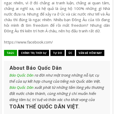
ngạc nhiên, vì ở đó chẳng ai tranh luận, chẳng ai quan tâm,
chẳng ai nghĩ xa, và hệ quả là ủng hộ 100% những gì Nhà
nước đưa ra. Nhưng để xảy ra ở Úc và các nước như Mĩ và Âu
châu thì đúng là ngạc nhiên. Nhiều bạn Đông Âu của tôi đang
hỏi mình đi tìm freedom để rồi mất freedom? Nhưng dân
Đông Âu thì kiên trì hơn Á châu, nên họ đấu tranh rất dữ.
https://www.facebook.com/
TAGS:
CHÍNH TRỊ THỜI SỰ
TỰ DO
ÚC
VẤN ĐỀ HÔM NAY
About Báo Quốc Dân
Báo Quốc Dân
ra đời như một trong những nỗ lực cụ
thể của sự kết hợp chung của tiếng nói Quốc dân Việt.
Báo Quốc Dân
xuất phát từ những tấm lòng yêu thương
đất nước chân thành, cùng những ý chí muốn hiến
dâng tâm tư, trí tuệ và thân xác cho khát vọng của
TOÀN THỂ QUỐC DÂN VIỆT
.