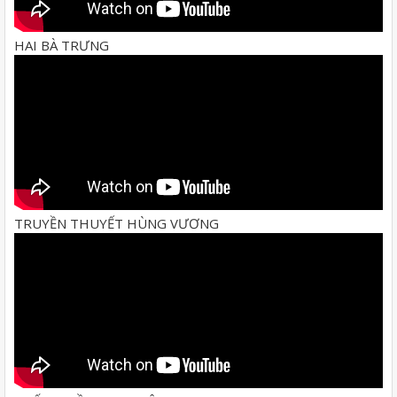
HAI BÀ TRƯNG
TRUYỀN THUYẾT HÙNG VƯƠNG