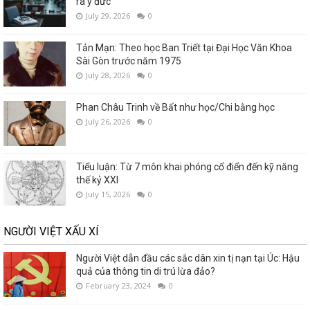
ra y đức
July 29, 2026
0
Tản Mạn: Theo học Ban Triết tại Đại Học Văn Khoa
Sài Gòn trước năm 1975
July 28, 2026
0
Phan Châu Trinh về Bất như học/Chi bằng học
July 26, 2026
0
Tiểu luận: Từ 7 môn khai phóng cổ điển đến kỹ năng
thế kỷ XXI
July 15, 2026
0
NGƯỜI VIỆT XẤU XÍ
Người Việt dẫn đầu các sắc dân xin tị nạn tại Úc: Hậu
quả của thông tin di trú lừa đảo?
February 23, 2024
0