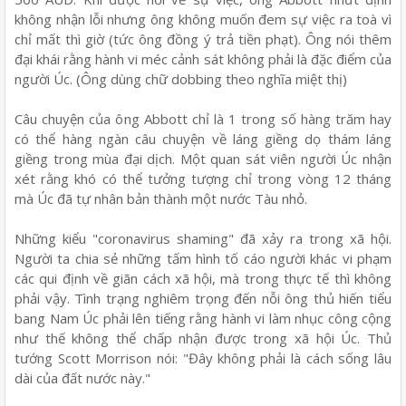
không nhận lỗi nhưng ông không muốn đem sự việc ra toà vì
chỉ mất thì giờ (tức ông đồng ý trả tiền phạt). Ông nói thêm
đại khái rằng hành vi méc cảnh sát không phải là đặc điểm của
người Úc. (Ông dùng chữ dobbing theo nghĩa miệt thị)
Câu chuyện của ông Abbott chỉ là 1 trong số hàng trăm hay
có thể hàng ngàn câu chuyện về láng giềng dọ thám láng
giềng trong mùa đại dịch. Một quan sát viên người Úc nhận
xét rằng khó có thể tưởng tượng chỉ trong vòng 12 tháng
mà Úc đã tự nhân bản thành một nước Tàu nhỏ.
Những kiểu "coronavirus shaming" đã xảy ra trong xã hội.
Người ta chia sẻ những tấm hình tố cáo người khác vi phạm
các qui định về giãn cách xã hội, mà trong thực tế thì không
phải vậy. Tình trạng nghiêm trọng đến nỗi ông thủ hiến tiểu
bang Nam Úc phải lên tiếng rằng hành vi làm nhục công cộng
như thế không thể chấp nhận được trong xã hội Úc. Thủ
tướng Scott Morrison nói: "Đây không phải là cách sống lâu
dài của đất nước này."