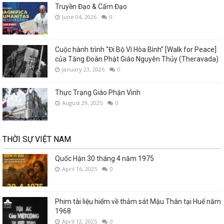
Truyền Đạo & Cấm Đạo
June 04, 2026
0
Cuộc hành trình “Đi Bộ Vì Hòa Bình” [Walk for Peace]
của Tăng Đoàn Phật Giáo Nguyên Thủy (Theravada)
January 23, 2026
0
Thực Trạng Giáo Phận Vinh
August 29, 2025
0
THỜI SỰ VIỆT NAM
Quốc Hận 30 tháng 4 năm 1975
April 16, 2025
0
Phim tài liệu hiếm về thảm sát Mậu Thân tại Huế năm
1968
April 12, 2025
0