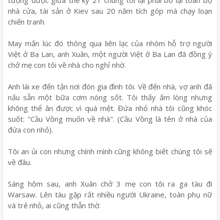
tượng được giữa thế kỷ 21 chúng tôi lại phải bỏ lại toàn bộ
nhà cửa, tài sản ở Kiev sau 20 năm tích góp mà chạy loạn
chiến tranh.
May mắn lúc đó thông qua liên lạc của nhóm hỗ trợ người
Việt ở Ba Lan, anh Xuân, một người Việt ở Ba Lan đã đồng ý
chở mẹ con tôi về nhà cho nghỉ nhờ.
Anh lái xe đến tận nơi đón gia đình tôi. Về đến nhà, vợ anh đã
nấu sẵn một bữa cơm nóng sốt. Tôi thấy ấm lòng nhưng
không thể ăn được vì quá mệt. Đứa nhỏ nhà tôi cũng khóc
suốt: "Cầu Vồng muốn về nhà". (Cầu Vồng là tên ở nhà của
đứa con nhỏ).
Tôi an ủi con nhưng chính mình cũng không biết chúng tôi sẽ
về đâu.
Sáng hôm sau, anh Xuân chở 3 mẹ con tôi ra ga tàu đi
Warsaw. Lên tàu gặp rất nhiều người Ukraine, toàn phụ nữ
và trẻ nhỏ, ai cũng thẫn thờ.