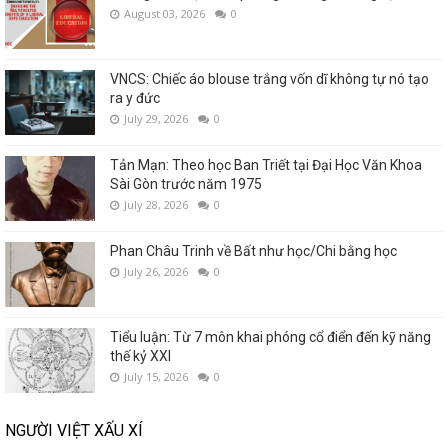
August 03, 2026
0
VNCS: Chiếc áo blouse trắng vốn dĩ không tự nó tạo
ra y đức
July 29, 2026
0
Tản Mạn: Theo học Ban Triết tại Đại Học Văn Khoa
Sài Gòn trước năm 1975
July 28, 2026
0
Phan Châu Trinh về Bất như học/Chi bằng học
July 26, 2026
0
Tiểu luận: Từ 7 môn khai phóng cổ điển đến kỹ năng
thế kỷ XXI
July 15, 2026
0
NGƯỜI VIỆT XẤU XÍ