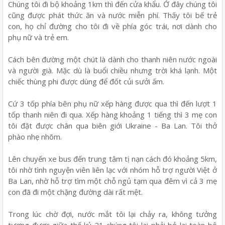
Chúng tôi đi bộ khoảng 1km thì đến cửa khẩu. Ở đây chúng tôi
cũng được phát thức ăn và nước miễn phí. Thấy tôi bế trẻ
con, họ chỉ đường cho tôi đi về phía góc trái, nơi dành cho
phụ nữ và trẻ em.
Cách bên đường một chút là dành cho thanh niên nước ngoài
và người già. Mặc dù là buổi chiều nhưng trời khá lạnh. Một
chiếc thùng phi được dùng để đốt củi sưởi ấm.
Cứ 3 tốp phía bên phụ nữ xếp hàng được qua thì đến lượt 1
tốp thanh niên đi qua. Xếp hàng khoảng 1 tiếng thì 3 mẹ con
tôi đặt được chân qua biên giới Ukraine - Ba Lan. Tôi thở
phào nhẹ nhõm.
Lên chuyến xe bus đến trung tâm tị nạn cách đó khoảng 5km,
tôi nhờ tình nguyện viên liên lạc với nhóm hỗ trợ người Việt ở
Ba Lan, nhờ hỗ trợ tìm một chỗ ngủ tạm qua đêm vì cả 3 mẹ
con đã đi một chặng đường dài rất mệt.
Trong lúc chờ đợi, nước mắt tôi lại chảy ra, không tưởng