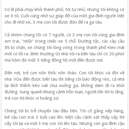
Có lẽ phải chạy khỏi thành phố, tôi tự nhủ, nhưng tôi không có
xe ô tô. Cuối cùng nhờ sự giúp đỡ của một gia đình người Việt
cho đi nhờ xe, 3 mẹ con tôi được đón để ra ga tàu.
Cả nhóm chúng tôi có 7 người, có 3 mẹ con tôi cùng gia đình
em trai, "nhồi" trong chiếc xe 5 chỗ. Đường tắc, các cây cầu
thì bị chặn, xe chúng tôi lòng vòng trong thành phố Kiev mãi
mới có lối ra. Bình thường từ nhà tôi ra bến tàu chỉ có 20 phút
mà hôm đó mất 5 tiếng đồng hồ mới đến được nơi.
Đến nơi, trẻ con nôn thốc nôn tháo. Con tôi khóc và đòi về
nhà. Vừa đến được bến tàu thì tiếng còi báo động réo, cả nhà
lại lếch thếch kéo vali chui xuống ga, không dám đi ra khỏi
đường. Xung quanh khung cảnh hỗn loạn, người lớn thì lo lắng,
trẻ con thì khóc vì hoảng sợ.
Chúng tôi bị trễ chuyến tàu đầu tiên. Tôi cố gắng xếp hàng,
bế cậu con trai 3 tuổi cao lên. Một cậu cảnh sát thấy vậy thì
vẫy tôi lại và mời 3 mẹ con tôi lên tàu. Nhưng còn gia đình cậu