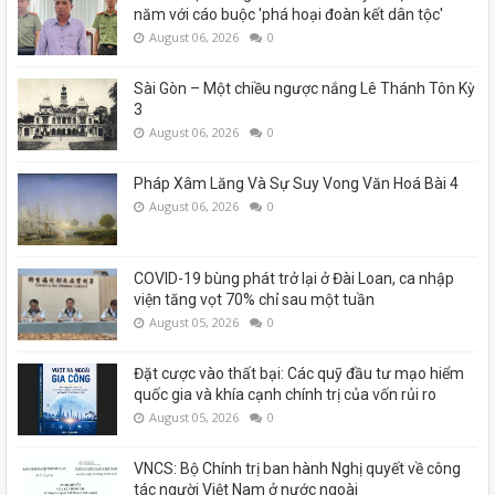
năm với cáo buộc 'phá hoại đoàn kết dân tộc'
August 06, 2026
0
Sài Gòn – Một chiều ngược nắng Lê Thánh Tôn Kỳ
3
August 06, 2026
0
Pháp Xâm Lăng Và Sự Suy Vong Văn Hoá Bài 4
August 06, 2026
0
COVID-19 bùng phát trở lại ở Đài Loan, ca nhập
viện tăng vọt 70% chỉ sau một tuần
August 05, 2026
0
Đặt cược vào thất bại: Các quỹ đầu tư mạo hiểm
quốc gia và khía cạnh chính trị của vốn rủi ro
August 05, 2026
0
VNCS: Bộ Chính trị ban hành Nghị quyết về công
tác người Việt Nam ở nước ngoài