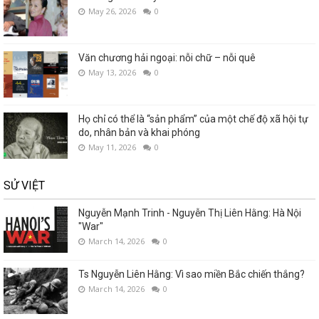
May 26, 2026
0
Văn chương hải ngoại: nỗi chữ – nỗi quê
May 13, 2026
0
Họ chỉ có thể là “sản phẩm” của một chế độ xã hội tự
do, nhân bản và khai phóng
May 11, 2026
0
SỬ VIỆT
Nguyễn Mạnh Trinh - Nguyễn Thị Liên Hằng: Hà Nội
"War"
March 14, 2026
0
Ts Nguyễn Liên Hằng: Vì sao miền Bắc chiến thắng?
March 14, 2026
0