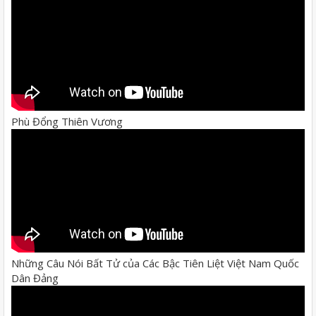
Phù Đổng Thiên Vương
Những Câu Nói Bất Tử của Các Bậc Tiên Liệt Việt Nam Quốc
Dân Đảng