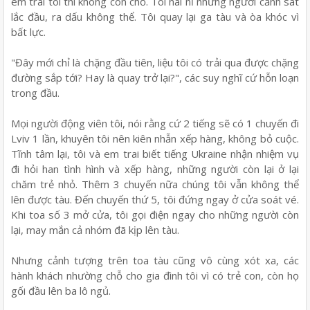
em trai tôi thì không còn chỗ. Tôi nài nỉ nhưng người cảnh sát
lắc đầu, ra dấu không thể. Tôi quay lại ga tàu và òa khóc vì
bất lực.
"Đây mới chỉ là chặng đầu tiên, liệu tôi có trải qua được chặng
đường sắp tới? Hay là quay trở lại?", các suy nghĩ cứ hỗn loạn
trong đầu.
Mọi người động viên tôi, nói rằng cứ 2 tiếng sẽ có 1 chuyến đi
Lviv 1 lần, khuyên tôi nên kiên nhẫn xếp hàng, không bỏ cuộc.
Tĩnh tâm lại, tôi và em trai biết tiếng Ukraine nhận nhiệm vụ
đi hỏi han tình hình và xếp hàng, những người còn lại ở lại
chăm trẻ nhỏ. Thêm 3 chuyến nữa chúng tôi vẫn không thể
lên được tàu. Đến chuyến thứ 5, tôi đứng ngay ở cửa soát vé.
Khi toa số 3 mở cửa, tôi gọi điện ngay cho những người còn
lại, may mắn cả nhóm đã kịp lên tàu.
Nhưng cảnh tượng trên toa tàu cũng vô cùng xót xa, các
hành khách nhường chỗ cho gia đình tôi vì có trẻ con, còn họ
gối đầu lên ba lô ngủ.