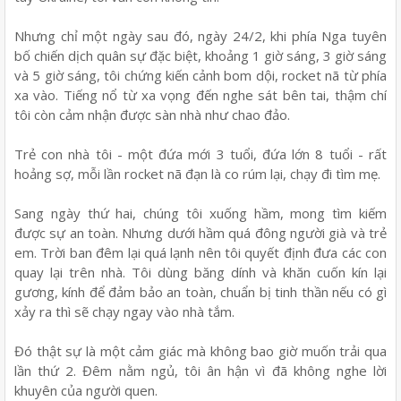
Nhưng chỉ một ngày sau đó, ngày 24/2, khi phía Nga tuyên
bố chiến dịch quân sự đặc biệt, khoảng 1 giờ sáng, 3 giờ sáng
và 5 giờ sáng, tôi chứng kiến cảnh bom dội, rocket nã từ phía
xa vào. Tiếng nổ từ xa vọng đến nghe sát bên tai, thậm chí
tôi còn cảm nhận được sàn nhà như chao đảo.
Trẻ con nhà tôi - một đứa mới 3 tuổi, đứa lớn 8 tuổi - rất
hoảng sợ, mỗi lần rocket nã đạn là co rúm lại, chạy đi tìm mẹ.
Sang ngày thứ hai, chúng tôi xuống hầm, mong tìm kiếm
được sự an toàn. Nhưng dưới hầm quá đông người già và trẻ
em. Trời ban đêm lại quá lạnh nên tôi quyết định đưa các con
quay lại trên nhà. Tôi dùng băng dính và khăn cuốn kín lại
gương, kính để đảm bảo an toàn, chuẩn bị tinh thần nếu có gì
xảy ra thì sẽ chạy ngay vào nhà tắm.
Đó thật sự là một cảm giác mà không bao giờ muốn trải qua
lần thứ 2. Đêm nằm ngủ, tôi ân hận vì đã không nghe lời
khuyên của người quen.