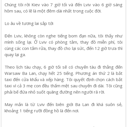
Chúng tôi rời Kiev vào 7 giờ tối và đến Lviv vào 6 giờ sáng
hôm sau, có lẽ là một đêm dài nhất trong cuộc đời.
Lo âu về tương lai sắp tới
Đến Lviv, không còn nghe tiếng bom đạn nữa, tôi thấy như
mình sống lại. Ở Lviv có phòng tắm, thay đồ miễn phí, tôi
cùng các con tắm rửa, thay đồ cho lại sức, đến 12 giờ trưa thì
quay lại ga.
Theo lịch tàu chạy, 6 giờ tối sẽ có chuyến tàu đi thẳng đến
Warsaw Ba Lan, chạy hết 25 tiếng. Phương án thứ 2 là bắt
taxi đến cửa khẩu và xếp hàng. Tôi quyết định chọn cách bắt
taxi vì cả 3 mẹ con đều thấm mệt sau chuyến đi dài. Tôi cũng
phải bế đứa nhỏ suốt quãng đường nên người rã rời.
May mắn là từ Lviv đến biên giới Ba Lan đi khá suôn sẻ,
khoảng 1 tiếng rưỡi đồng hồ là đến nơi.