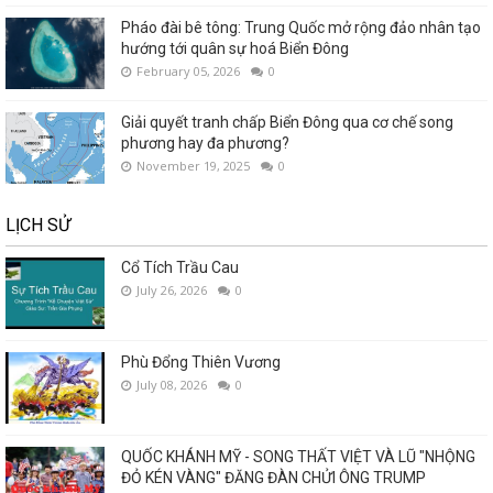
Pháo đài bê tông: Trung Quốc mở rộng đảo nhân tạo
hướng tới quân sự hoá Biển Đông
February 05, 2026
0
Giải quyết tranh chấp Biển Đông qua cơ chế song
phương hay đa phương?
November 19, 2025
0
LỊCH SỬ
Cổ Tích Trầu Cau
July 26, 2026
0
Phù Đổng Thiên Vương
July 08, 2026
0
QUỐC KHÁNH MỸ - SONG THẤT VIỆT VÀ LŨ "NHỘNG
ĐỎ KÉN VÀNG" ĐĂNG ĐÀN CHỬI ÔNG TRUMP