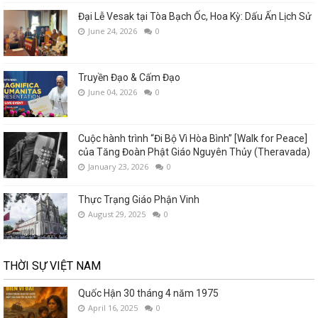
Đại Lễ Vesak tại Tòa Bạch Ốc, Hoa Kỳ: Dấu Ấn Lịch Sử
June 24, 2026
0
Truyền Đạo & Cấm Đạo
June 04, 2026
0
Cuộc hành trình “Đi Bộ Vì Hòa Bình” [Walk for Peace]
của Tăng Đoàn Phật Giáo Nguyên Thủy (Theravada)
January 23, 2026
0
Thực Trạng Giáo Phận Vinh
August 29, 2025
0
THỜI SỰ VIỆT NAM
Quốc Hận 30 tháng 4 năm 1975
April 16, 2025
0