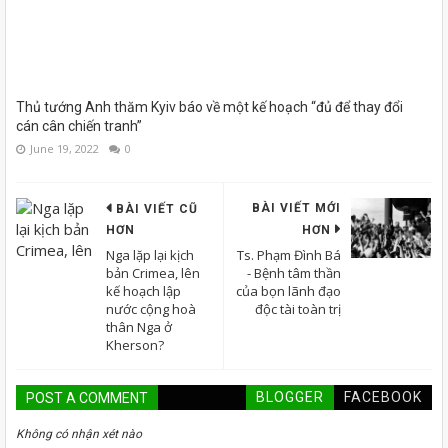
Thủ tướng Anh thăm Kyiv báo về một kế hoạch “đủ để thay đổi
cán cân chiến tranh”
June 19, 2022
0
BÀI VIẾT MỚI
BÀI VIẾT CŨ
HƠN
HƠN
Nga lặp lại kịch
Ts. Phạm Đình Bá
bản Crimea, lên
- Bệnh tâm thần
kế hoạch lập
của bọn lãnh đạo
nước cộng hoà
độc tài toàn trị
thân Nga ở
Kherson?
BLOGGER
FACEBOOK
POST A COMMENT
Không có nhận xét nào