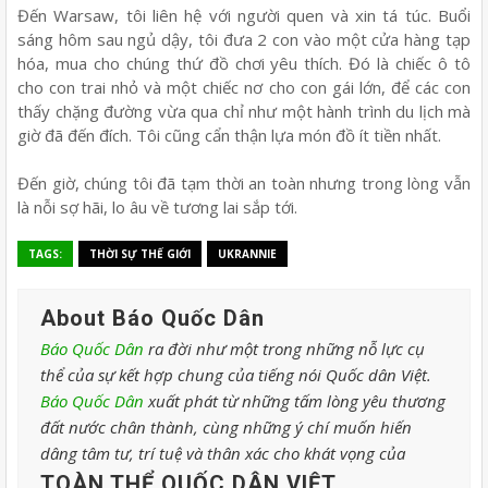
Đến Warsaw, tôi liên hệ với người quen và xin tá túc. Buổi
sáng hôm sau ngủ dậy, tôi đưa 2 con vào một cửa hàng tạp
hóa, mua cho chúng thứ đồ chơi yêu thích. Đó là chiếc ô tô
cho con trai nhỏ và một chiếc nơ cho con gái lớn, để các con
thấy chặng đường vừa qua chỉ như một hành trình du lịch mà
giờ đã đến đích. Tôi cũng cẩn thận lựa món đồ ít tiền nhất.
Đến giờ, chúng tôi đã tạm thời an toàn nhưng trong lòng vẫn
là nỗi sợ hãi, lo âu về tương lai sắp tới.
TAGS:
THỜI SỰ THẾ GIỚI
UKRANNIE
About Báo Quốc Dân
Báo Quốc Dân
ra đời như một trong những nỗ lực cụ
thể của sự kết hợp chung của tiếng nói Quốc dân Việt.
Báo Quốc Dân
xuất phát từ những tấm lòng yêu thương
đất nước chân thành, cùng những ý chí muốn hiến
dâng tâm tư, trí tuệ và thân xác cho khát vọng của
TOÀN THỂ QUỐC DÂN VIỆT
.