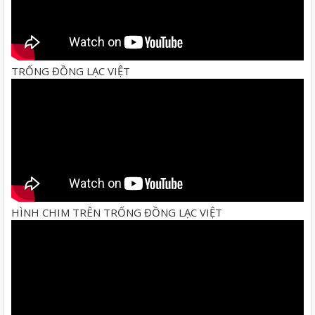
TRỐNG ĐỒNG LẠC VIỆT
HÌNH CHIM TRÊN TRỐNG ĐỒNG LẠC VIỆT