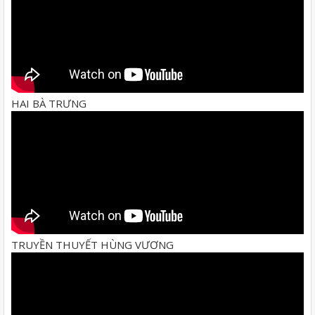
HAI BÀ TRƯNG
TRUYỀN THUYẾT HÙNG VƯƠNG