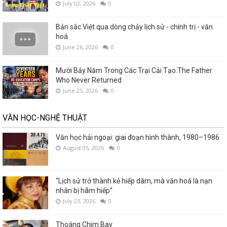
July 02, 2026
0
Bản sắc Việt qua dòng chảy lịch sử - chính trị - văn
hoá
June 26, 2026
0
Mười Bảy Năm Trong Các Trại Cải Tạo.The Father
Who Never Returned
June 25, 2026
0
VĂN HỌC-NGHỆ THUẬT
Văn học hải ngoại: giai đoạn hình thành, 1980–1986
August 05, 2026
0
“Lịch sử trở thành kẻ hiếp dâm, mà văn hoá là nạn
nhân bị hãm hiếp”
July 23, 2026
0
Thoáng Chim Bay