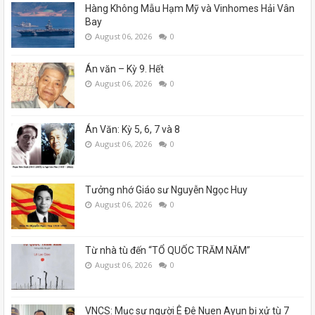
Hàng Không Mẫu Hạm Mỹ và Vinhomes Hải Vân
Bay
August 06, 2026
0
Án văn – Kỳ 9. Hết
August 06, 2026
0
Án Văn: Kỳ 5, 6, 7 và 8
August 06, 2026
0
Tưởng nhớ Giáo sư Nguyễn Ngọc Huy
August 06, 2026
0
Từ nhà tù đến “TỔ QUỐC TRĂM NĂM”
August 06, 2026
0
VNCS: Mục sư người Ê Đê Nuen Ayun bị xử tù 7