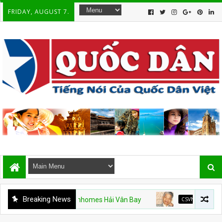
FRIDAY, AUGUST 7.
Breaking News
 Hạm Mỹ và Vinhomes Hải Vân Bay
CSVN
Án văn – Kỳ 9. H