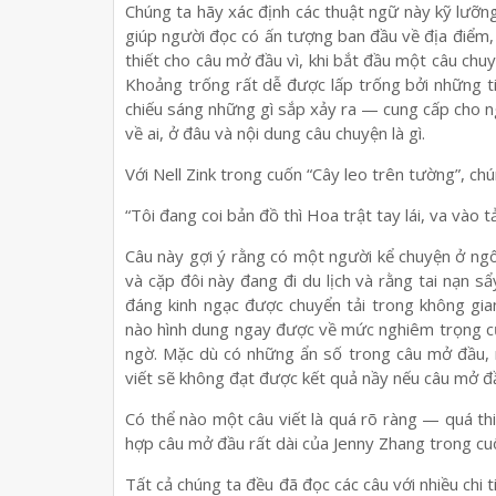
Chúng ta hãy xác định các thuật ngữ này kỹ lưỡng
giúp người đọc có ấn tượng ban đầu về địa điểm, t
thiết cho câu mở đầu vì, khi bắt đầu một câu chu
Khoảng trống rất dễ được lấp trống bởi những ti
chiếu sáng những gì sắp xảy ra — cung cấp cho 
về ai, ở đâu và nội dung câu chuyện là gì.
Với Nell Zink trong cuốn “Cây leo trên tường”, ch
“Tôi đang coi bản đồ thì Hoa trật tay lái, va vào t
Câu này gợi ý rằng có một người kể chuyện ở ng
và cặp đôi này đang đi du lịch và rằng tai nạn s
đáng kinh ngạc được chuyển tải trong không gi
nào hình dung ngay được về mức nghiêm trọng củ
ngờ. Mặc dù có những ẩn số trong câu mở đầu, 
viết sẽ không đạt được kết quả nầy nếu câu mở đầ
Có thể nào một câu viết là quá rõ ràng — quá th
hợp câu mở đầu rất dài của Jenny Zhang trong cuố
Tất cả chúng ta đều đã đọc các câu với nhiều chi 