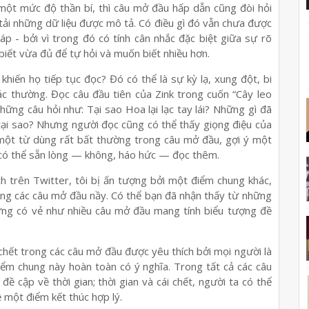
i một mức độ thần bí, thì câu mở đầu hấp dẫn cũng đòi hỏi
tải những dữ liệu được mô tả. Có điều gì đó vẫn chưa được
áp - bởi vì trong đó có tính cân nhắc đặc biệt giữa sự rõ
biết vừa đủ để tự hỏi và muốn biết nhiều hơn.
khiến họ tiếp tục đọc? Đó có thể là sự kỳ lạ, xung đột, bi
khác thường. Đọc câu đầu tiên của Zink trong cuốn “Cây leo
hững câu hỏi như: Tại sao Hoa lại lạc tay lái? Những gì đã
tại sao? Nhưng người đọc cũng có thể thấy giọng điệu của
à một từ dùng rất bất thường trong câu mở đầu, gợi ý một
c có thể sẵn lòng — không, háo hức — đọc thêm.
 trên Twitter, tôi bị ấn tượng bởi một điểm chung khác,
ong các câu mở đầu nầy. Có thể bạn đã nhận thấy từ những
hưng có vẻ như nhiều câu mở đầu mang tính biểu tượng đề
 chết trong các câu mở đầu được yêu thích bởi mọi người là
điểm chung này hoàn toàn có ý nghĩa. Trong tất cả các câu
ề cập về thời gian; thời gian và cái chết, người ta có thể
 một điểm kết thúc hợp lý.