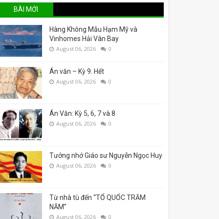
BÀI MỚI
Hàng Không Mẫu Hạm Mỹ và
Vinhomes Hải Vân Bay
August 06, 2026
0
Án văn – Kỳ 9. Hết
August 06, 2026
0
Án Văn: Kỳ 5, 6, 7 và 8
August 06, 2026
0
Tưởng nhớ Giáo sư Nguyễn Ngọc Huy
August 06, 2026
0
Từ nhà tù đến “TỔ QUỐC TRĂM
NĂM”
August 06, 2026
0