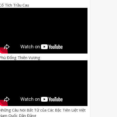
Cổ Tích Trầu Cau
Phù Đổng Thiên Vương
Những Câu Nói Bất Tử của Các Bậc Tiên Liệt Việt
Nam Quốc Dân Đảng