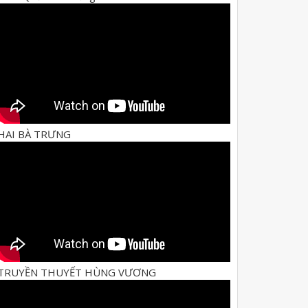
HAI BÀ TRƯNG
TRUYỀN THUYẾT HÙNG VƯƠNG