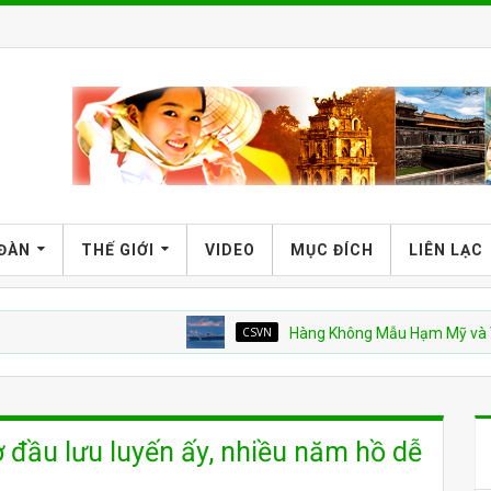
 ĐÀN
THẾ GIỚI
VIDEO
MỤC ĐÍCH
LIÊN LẠC
CSVN
Hàng Không Mẫu Hạm Mỹ và Vinhomes
 đầu lưu luyến ấy, nhiều năm hồ dễ