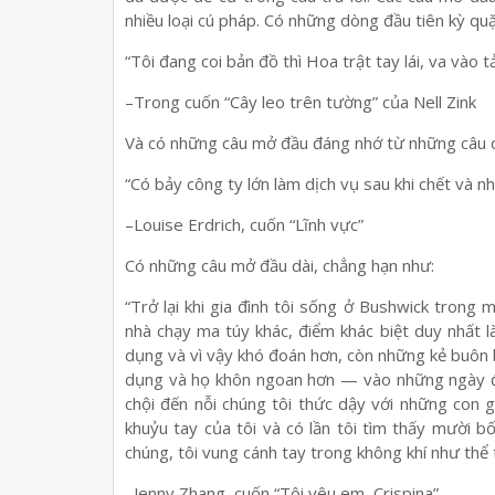
nhiều loại cú pháp. Có những dòng đầu tiên kỳ qu
“Tôi đang coi bản đồ thì Hoa trật tay lái, va vào t
–Trong cuốn “Cây leo trên tường” của Nell Zink
Và có những câu mở đầu đáng nhớ từ những câu 
“Có bảy công ty lớn làm dịch vụ sau khi chết và nh
–Louise Erdrich, cuốn “Lĩnh vực”
Có những câu mở đầu dài, chẳng hạn như:
“Trở lại khi gia đình tôi sống ở Bushwick tron
nhà chạy ma túy khác, điểm khác biệt duy nhất 
dụng và vì vậy khó đoán hơn, còn những kẻ buôn 
dụng và họ khôn ngoan hơn — vào những ngày đ
chội đến nỗi chúng tôi thức dậy với những con g
khuỷu tay của tôi và có lần tôi tìm thấy mười 
chúng, tôi vung cánh tay trong không khí như thể 
–Jenny Zhang, cuốn “Tôi yêu em, Crispina”