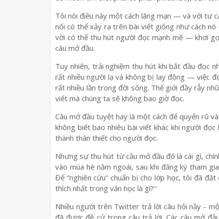
Tôi nói điều này một cách lãng mạn — và với tư các
nối có thể xảy ra trên bài viết giống như cách n
vời có thể thu hút người đọc mạnh mẽ — khơi gợi
câu mở đầu.
Tuy nhiên, trải nghiệm thu hút khi bắt đầu đọc n
rất nhiều người lạ và không bị lay động — việc đ
rất nhiều lần trong đời sống. Thế giới đầy rẫy n
viết mà chúng ta sẽ không bao giờ đọc.
Câu mở đầu tuyệt hay là một cách để quyến rũ và 
không biết bao nhiêu bài viết khác khi người đọc
thành thân thiết cho người đọc.
Nhưng sự thu hút từ cầu mở đầu đó là cái gì, chín
vào mùa hè năm ngoái, sau khi đăng ký tham gia
Để “nghiên cứu” chuẩn bị cho lớp học, tôi đã đặ
thích nhất trong văn học là gì?"
Nhiều người trên Twitter trả lời câu hỏi nầy - m
đã được đề cử trong câu trả lời. Các câu mở đầu 