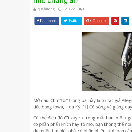
nhớ chăng ai?
quehuong
12.3.22
0
Facebook
Twitter
Google+
Mở đầu: Chữ “tôi” trong bài nầy là từ tác giả All
tiểu bang Iowa, Hoa Kỳ. [1] Cô sống và giảng dạy
Có thể điều đó đã xảy ra trong mắt bạn: một ngườ
có phần phấn khích hay tò mò, bạn không thể nói 
dù muốn tìm biết phải có phần phiêu lưu), bạn cả