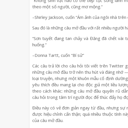
“Không sinh vật nào có thể tiếp tục sống lành mạ
theo một số người, cũng mơ mộng.”
–Shirley Jackson, cuốn “Ám ảnh của ngôi nhà trên 
Sau đó là những câu mở đầu với rất nhiều người 
“Sơn tuyết đang tan chảy và Đăng đã chết vài t
huống.”
–Donna Tartt, cuốn “Bí sử”
Các câu trả lời cho câu hỏi tôi viết trên Twitter 
những câu mở đầu trở nên thu hút và đáng nhớ — 
loại truyện, nhưng một khuôn mẫu cố định dường
yêu thích đều mang lại cho độc giả một liều lượ
theo cách khác: những câu mở đầu quyến rũ dẫn
câu hỏi trong tâm trí người đọc để thúc đẩy họ đọ
Điều này có vẻ đơn giản ngay từ đầu, nhưng sự 
được hiệu chỉnh cẩn thận; quá nhiều thuộc tính nà
của câu mở đầu.