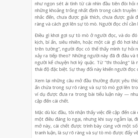
như ngọn sét ái tình từ cái nhìn đầu tiên đòi hỏ
những khoảng trống nhất định trong cách truyền 
nhắc đến, chưa được giải thích, chưa được giải đ
ràng và cách gợi lên sự tò mò. Người đọc chỉ cần 
Điều gì khơi gợi sự tò mò ở người đọc, và do đó 
kịch, bí ẩn, siêu nhiên, hoặc một cái gì đó hơi 
trên tường”, người đọc có thể thấy mình tự hỏi n
xảy ra tiếp theo? Những người này đã đi đâu và 
người kể chuyện hơi kỳ quặc. Từ "thi thoảng" l
thái độ đặc biệt. Sự thay đổi này khiến người đọ
Xem lại những câu mở đầu thường được yêu thích
ẩn chứa trong sự rõ ràng và sự tò mò gợi lên tr
ví dụ được đưa ra trong bài tiểu luận này — n
cập đến cái chết.
Mặc dù lúc đầu, tôi nhận thấy việc đề cập đến cái
một điều đáng lo ngại, nhưng khi suy ngẫm lại, 
mở này, cái chết được trình bày cùng với một số đ
tranh luận, là sự rõ ràng và sự tò mò được đẩy về