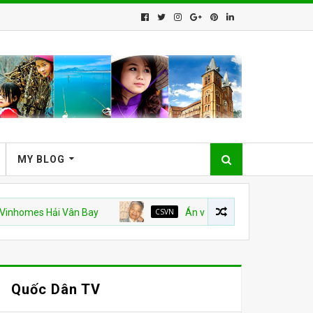
MY BLOG
 Hải Vân Bay
CSVN
Án văn – Kỳ 9. Hết
CSVN
Quốc Dân TV