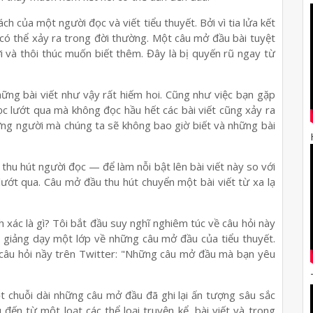
h của một người đọc và viết tiểu thuyết. Bởi vì tia lửa kết
ó có thể xảy ra trong đời thường. Một câu mở đầu bài tuyệt
 và thôi thúc muốn biết thêm. Đây là bị quyến rũ ngay từ
hững bài viết như vậy rất hiếm hoi. Cũng như việc bạn gặp
ọc lướt qua mà không đọc hầu hết các bài viết cũng xảy ra
hững người mà chúng ta sẽ không bao giờ biết và những bài
thu hút người đọc — để làm nỗi bật lên bài viết này so với
 lướt qua. Câu mở đầu thu hút chuyển một bài viết từ xa lạ
h xác là gì? Tôi bắt đầu suy nghĩ nghiêm túc về câu hỏi này
 giảng dạy một lớp về những câu mở đầu của tiểu thuyết.
t câu hỏi nầy trên Twitter: "Những câu mở đầu mà bạn yêu
ột chuỗi dài những câu mở đầu đã ghi lại ấn tượng sâu sắc
đến từ một loạt các thể loại truyện kể, bài viết và trong