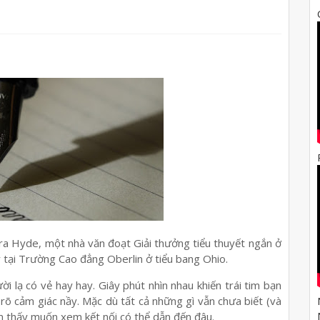
egra Hyde, một nhà văn đoạt Giải thưởng tiểu thuyết ngắn ở
 tại Trường Cao đẳng Oberlin ở tiểu bang Ohio.
i lạ có vẻ hay hay. Giây phút nhìn nhau khiến trái tim bạn
rõ cảm giác nầy. Mặc dù tất cả những gì vẫn chưa biết (và
m thấy muốn xem kết nối có thể dẫn đến đâu.