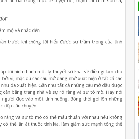
nh lâu dài trong thực tế tuyệt đối; thậm chí chim sơn ca,
đồi”
hâm mộ và nhắc đến:
uần trước khi chúng tôi hiểu được sự trầm trọng của tình
giúp tôi hình thành một lý thuyết sơ khai về điều gì làm cho
bởi vì, mặc dù các câu mở đáng nhớ xuất hiện ở tất cả các
 như đã xuất hiện. Gần như tất cả những câu mở đầu được
ng cân bằng trang nhã về sự rõ ràng và sự tò mò. Hay nói
 người đọc vào một tình huống, đồng thời gợi lên những
c tiếp câu chuyện.
rõ ràng và sự tò mò có thể mâu thuẫn với nhau nếu không
y có thể lấn át thuộc tính kia, làm giảm sức mạnh tổng thể