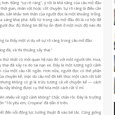
 hơn. Bằng "sự rõ ràng", ý tôi là khả năng của câu mở đầu
hời gian, nhân vật hoặc cốt chuyện. Sự rõ ràng là điều cần
yện, sân khấu tinh thần của người đọc là một khoảng trống.
a sáng khai phá. Mỗi từ trong câu mở đầu đó là cơ hội để
người đọc đủ thông tin để họ ổn định ở một mức độ nào đó
úng ta thấy một ví dụ về sự rõ ràng trong câu mở đầu:
ảng đá, và thi thoảng sẩy thai.”
ôi thứ nhất có mối quan hệ nào đó với một người tên Hoa,
ẩy thai đã xảy ra do tai nạn xe. Đây là một lượng ngữ cảnh
an của một câu rất ngắn. Hơn nữa, người đọc có thể phần
a chuyện kể, mặc dù câu mở đã kết thúc một cách rất bất
nhưng không có gì là trừu tượng cả về chuyện kể — cách
u nầy không được cụ thể hóa một cách rất tỉ mỉ.
iên nhiều về ngữ cảnh không? Chắc chắn rồi. Đây là trường
n “Tôi yêu em, Crispina” đã dẫn ở trên.
tiết đến nỗi động lực tường thuật đi vào bế tắc. Cũng giống