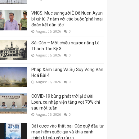
VNCS: Mục sư người Ê Đê Nuen Ayun
bị xử tù 7 năm với cáo buộc 'phá hoại
đoàn kết dân tộc'
August 06, 2026
0
Sài Gòn – Một chiều ngược nắng Lê
Thánh Tôn Kỳ 3
August 06, 2026
0
Pháp Xâm Lăng Và Sự Suy Vong Văn
Hoá Bài 4
August 06, 2026
0
COVID-19 bùng phát trở lại ở Đài
Loan, ca nhập viện tăng vọt 70% chỉ
sau một tuần
August 05, 2026
0
Đặt cược vào thất bại: Các quỹ đầu tư
mạo hiểm quốc gia và khía cạnh
chính trị của vốn rủi ro