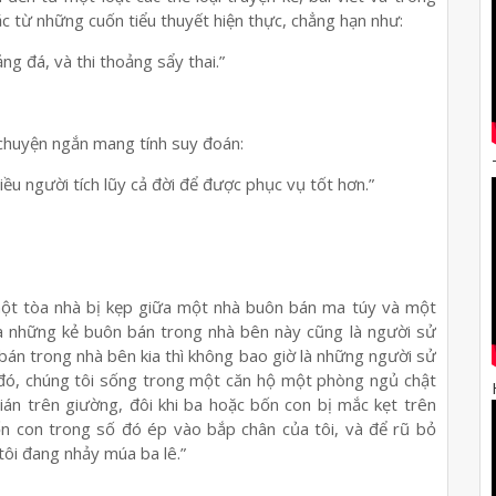
ặc từ những cuốn tiểu thuyết hiện thực, chẳng hạn như:
ảng đá, và thi thoảng sẩy thai.”
chuyện ngắn mang tính suy đoán:
iều người tích lũy cả đời để được phục vụ tốt hơn.”
g một tòa nhà bị kẹp giữa một nhà buôn bán ma túy và một
là những kẻ buôn bán trong nhà bên này cũng là người sử
bán trong nhà bên kia thì không bao giờ là những người sử
ó, chúng tôi sống trong một căn hộ một phòng ngủ chật
ián trên giường, đôi khi ba hoặc bốn con bị mắc kẹt trên
bốn con trong số đó ép vào bắp chân của tôi, và để rũ bỏ
tôi đang nhảy múa ba lê.”