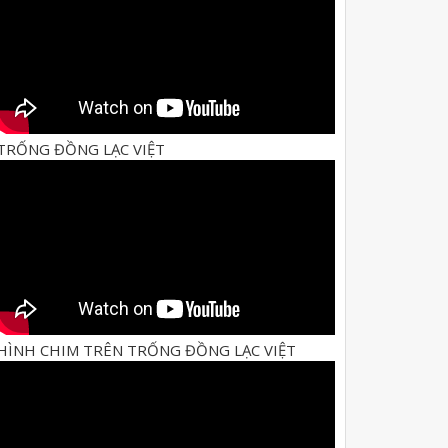
TRỐNG ĐỒNG LẠC VIỆT
HÌNH CHIM TRÊN TRỐNG ĐỒNG LẠC VIỆT