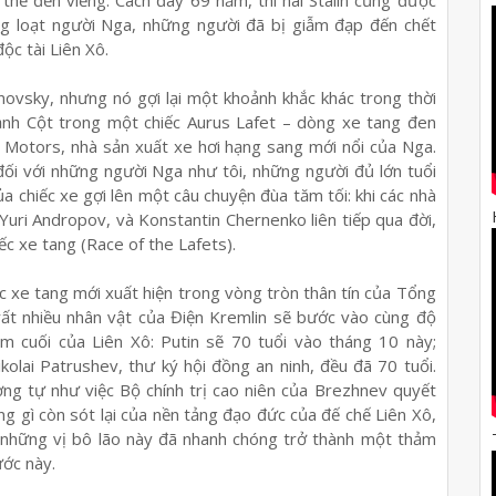
hể đến viếng. Cách đây 69 năm, thi hài Stalin cũng được
àng loạt người Nga, những người đã bị giẫm đạp đến chết
ộc tài Liên Xô.
ovsky, nhưng nó gợi lại một khoảnh khắc khác trong thời
ảnh Cột trong một chiếc Aurus Lafet – dòng xe tang đen
s Motors, nhà sản xuất xe hơi hạng sang mới nổi của Nga.
 đối với những người Nga như tôi, những người đủ lớn tuổi
a chiếc xe gợi lên một câu chuyện đùa tăm tối: khi các nhà
Yuri Andropov, và Konstantin Chernenko liên tiếp qua đời,
ếc xe tang (Race of the Lafets).
 xe tang mới xuất hiện trong vòng tròn thân tín của Tổng
 rất nhiều nhân vật của Điện Kremlin sẽ bước vào cùng độ
 cuối của Liên Xô: Putin sẽ 70 tuổi vào tháng 10 này;
olai Patrushev, thư ký hội đồng an ninh, đều đã 70 tuổi.
ơng tự như việc Bộ chính trị cao niên của Brezhnev quyết
g gì còn sót lại của nền tảng đạo đức của đế chế Liên Xô,
a những vị bô lão này đã nhanh chóng trở thành một thảm
ước này.