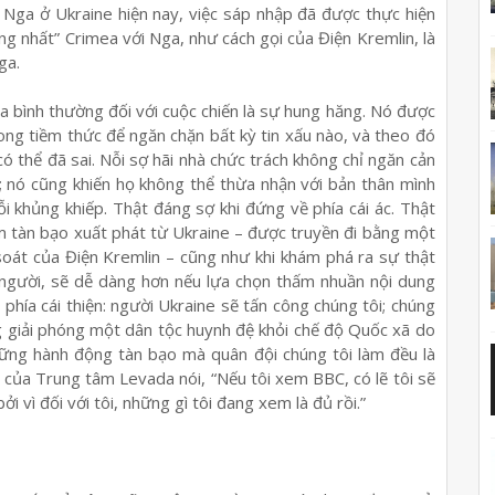
a Nga ở Ukraine hiện nay, việc sáp nhập đã được thực hiện
ng nhất” Crimea với Nga, như cách gọi của Điện Kremlin, là
ga.
 bình thường đối với cuộc chiến là sự hung hăng. Nó được
ong tiềm thức để ngăn chặn bất kỳ tin xấu nào, và theo đó
ó thể đã sai. Nỗi sợ hãi nhà chức trách không chỉ ngăn cản
; nó cũng khiến họ không thể thừa nhận với bản thân mình
i khủng khiếp. Thật đáng sợ khi đứng về phía cái ác. Thật
m tàn bạo xuất phát từ Ukraine – được truyền đi bằng một
oát của Điện Kremlin – cũng như khi khám phá ra sự thật
u người, sẽ dễ dàng hơn nếu lựa chọn thấm nhuần nội dung
phía cái thiện: người Ukraine sẽ tấn công chúng tôi; chúng
g giải phóng một dân tộc huynh đệ khỏi chế độ Quốc xã do
hững hành động tàn bạo mà quân đội chúng tôi làm đều là
ủa Trung tâm Levada nói, “Nếu tôi xem BBC, có lẽ tôi sẽ
 vì đối với tôi, những gì tôi đang xem là đủ rồi.”