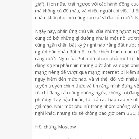
gia”). Hơn nữa, trái ngược với các hành động củ
mà không có đổ máu, và nhiều người coi việc “thố
nhằm khôi phục và nâng cao sự vĩ đại của nước N
Ngày nay, phản ứng chủ yếu của những người Nga
củng cố bởi những gì dường như là một nỗ lực tr
cũng ngăn chặn bất kỳ ý nghĩ nào rằng đất nước c
người dân phản đối một cuộc chiến tranh man rợ
rằng nước Nga của Putin đã phạm phải một tội lỗ
đáng sợ khi phải nhìn những bức ảnh và đoạn phi
mạng riêng để vượt qua mạng Internet bị kiểm s
nguy hiểm đến mức nào. Và vì thế, đối với nhiề
tuyên truyền chính thức và tin rằng mình đứng về 
tôi chỉ đang tấn công phòng ngừa; chúng tôi đan
phương Tây hậu thuẫn; tất cả các báo cáo về n
giả mạo. Như một phụ nữ trong nhóm phỏng vấn c
nghĩ khác, nhưng tôi sẽ không bao giờ xem BBC, bởi
Hội chứng Moscow