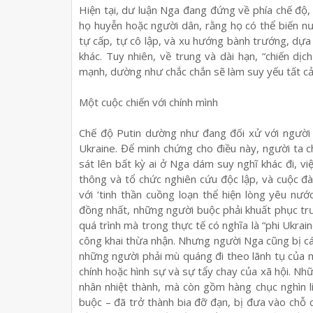
Hiện tại, dư luận Nga đang đứng về phía chế độ, 
họ huyễn hoặc người dân, rằng họ có thể biến n
tự cấp, tự cô lập, và xu hướng bành trướng, dựa
khác. Tuy nhiên, về trung và dài hạn, “chiến dịc
mạnh, dường như chắc chắn sẽ làm suy yếu tất cả c
Một cuộc chiến với chính mình
Chế độ Putin dường như đang đối xử với người
Ukraine. Để minh chứng cho điều này, người ta c
sát lên bất kỳ ai ở Nga dám suy nghĩ khác đi, v
thông và tổ chức nghiên cứu độc lập, và cuộc đà
với ‘tinh thần cuồng loạn thể hiện lòng yêu nư
đồng nhất, những người buộc phải khuất phục trư
quá trình mà trong thực tế có nghĩa là “phi Ukra
công khai thừa nhận. Nhưng người Nga cũng bị cá
những người phải mù quáng đi theo lãnh tụ của m
chính hoặc hình sự và sự tẩy chay của xã hội. 
nhân nhiệt thành, mà còn gồm hàng chục nghìn l
buộc – đã trở thành bia đỡ đạn, bị đưa vào chỗ