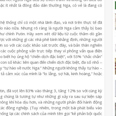
oặc ít nhất là đông đảo dân thường Nga, có vẻ là đang có
 hệ thống chỉ có một nhà lãnh đạo, và nơi trên thực tế đã
do nào nữa. Nhưng rõ ràng là người Nga cảm thấy bị bao
như chính Putin. Hãy xem xét dữ liệu từ cuộc thăm dò gần
ợc với những gì các nhà phê bình khẳng định, những người
hơn so với các cuộc khảo sát trước đây, và bản thân nghiên
 các cuộc phỏng vấn trực tiếp thay vì phỏng vấn qua điện
o biết họ ủng hộ “chiến dịch đặc biệt”, với 53% “chắc chắn”
on số khác: liên quan đến chiến dịch đặc biệt, đa số nhỏ –
y “tự hào về nước Nga.” Những người không thấy tự hào –
tả cảm xúc của mình là “lo lắng, sợ hãi, kinh hoàng,” hoặc
in, đã vọt lên 83% vào tháng 3, tăng 12% so với cùng kỳ
g chúng là tương tự như những gì xảy ra sau sự kiện sáp
hông khí hòa dịu hơn, và những người phản đối hành động
các đồng nghiệp. (Tuy nhiên, trong một bài phát biểu vào
hống lại các chính sách của mình tên gọi “kẻ phản bội quốc