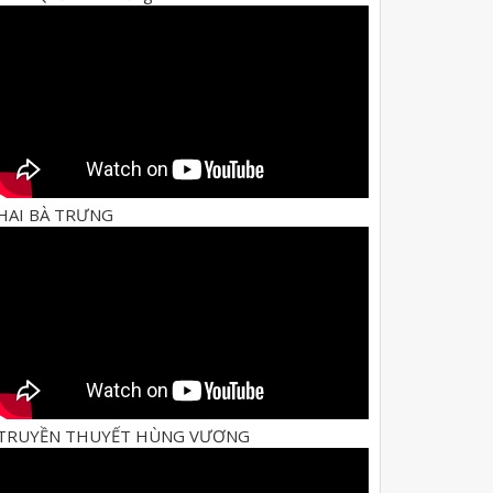
HAI BÀ TRƯNG
TRUYỀN THUYẾT HÙNG VƯƠNG