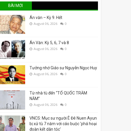
BÀI MỚI
Án văn – Kỳ 9. Hết
August 06, 2026
0
Án Văn: Kỳ 5, 6, 7 và 8
August 06, 2026
0
Tưởng nhớ Giáo sư Nguyễn Ngọc Huy
August 06, 2026
0
Từ nhà tù đến “TỔ QUỐC TRĂM
NĂM”
August 06, 2026
0
VNCS: Mục sư người Ê Đê Nuen Ayun
bị xử tù 7 năm với cáo buộc 'phá hoại
đoàn kết dân tộc'