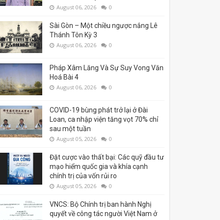
August 06, 2026
0
Sài Gòn – Một chiều ngược nắng Lê
Thánh Tôn Kỳ 3
August 06, 2026
0
Pháp Xâm Lăng Và Sự Suy Vong Văn
Hoá Bài 4
August 06, 2026
0
COVID-19 bùng phát trở lại ở Đài
Loan, ca nhập viện tăng vọt 70% chỉ
sau một tuần
August 05, 2026
0
Đặt cược vào thất bại: Các quỹ đầu tư
mạo hiểm quốc gia và khía cạnh
chính trị của vốn rủi ro
August 05, 2026
0
VNCS: Bộ Chính trị ban hành Nghị
quyết về công tác người Việt Nam ở