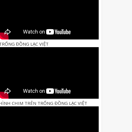
TRỐNG ĐỒNG LẠC VIỆT
HÌNH CHIM TRÊN TRỐNG ĐỒNG LẠC VIỆT