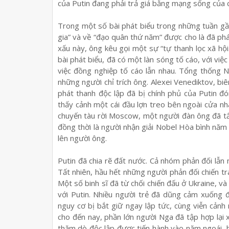
của Putin đang phải trả giá bằng mạng sống của c
Trong một số bài phát biểu trong những tuần gầ
gia” và về “đạo quân thứ năm” được cho là đã phá
xấu này, ông kêu gọi một sự “tự thanh lọc xã hội
bài phát biểu, đã có một làn sóng tố cáo, với việc
việc đồng nghiệp tố cáo lẫn nhau. Tổng thống 
những người chỉ trích ông. Alexei Venediktov, b
phát thanh độc lập đã bị chính phủ của Putin đ
thấy cảnh một cái đầu lợn treo bên ngoài cửa nh
chuyến tàu rời Moscow, một người đàn ông đã t
đồng thời là người nhận giải Nobel Hòa bình năm
lên người ông.
Putin đã chia rẽ đất nước. Cả nhóm phản đối lẫ
Tất nhiên, hầu hết những người phản đối chiến tra
Một số binh sĩ đã từ chối chiến đấu ở Ukraine, và 
với Putin. Nhiều người trẻ đã dũng cảm xuống đ
nguy cơ bị bắt giữ ngay lập tức, cùng viễn cảnh 
cho đến nay, phần lớn người Nga đã tập hợp lại 
thăm dò độc lập được tiến hành vào năm ngoái, h