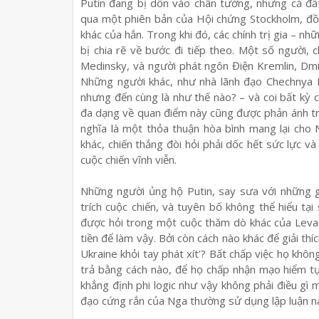
Putin đang bị dồn vào chân tường, nhưng cả đấ
qua một phiên bản của Hội chứng Stockholm, đồn
khác của hắn. Trong khi đó, các chính trị gia – n
bị chia rẽ về bước đi tiếp theo. Một số người,
Medinsky, và người phát ngôn Điện Kremlin, Dmi
Những người khác, như nhà lãnh đạo Chechnya 
nhưng đến cùng là như thế nào? – và coi bất kỳ 
đa dạng về quan điểm này cũng được phản ánh tro
nghĩa là một thỏa thuận hòa bình mang lại cho
khác, chiến thắng đòi hỏi phải dốc hết sức lực và
cuộc chiến vĩnh viễn.
Những người ủng hộ Putin, say sưa với những gì
trích cuộc chiến, và tuyên bố không thể hiểu tạ
được hỏi trong một cuộc thăm dò khác của Levad
tiền để làm vậy. Bởi còn cách nào khác để giải th
Ukraine khỏi tay phát xít’? Bất chấp việc họ không
trả bằng cách nào, để họ chấp nhận mạo hiểm t
khẳng định phi logic như vậy không phải điều gì
đạo cứng rắn của Nga thường sử dụng lập luận này