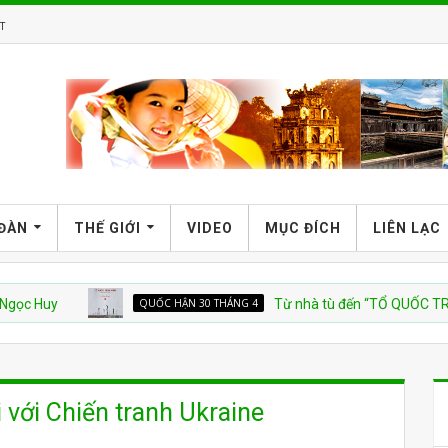
T
 ĐÀN
THẾ GIỚI
VIDEO
MỤC ĐÍCH
LIÊN LẠC
y
QUỐC HẬN 30 THÁNG 4
Từ nhà tù đến “TỔ QUỐC TRĂM NĂM
 với Chiến tranh Ukraine