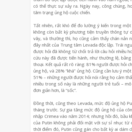
có thể thực sự xảy ra. Ngày nay, công chúng, h
tâm trạng ủng hộ cuộc chiến.
Tất nhiên, rất khó để đo lường ý kiến trong một
không còn bất kỳ phương tiện truyền thông tự 
vây, và thường thì, họ cũng cảm thấy chán nản 
đây nhất của Trung tâm Levada độc lập. Trái ngư
được hỏi đã không từ chối trả lời câu hỏi nhiều 
cứu này đã được tiến hành, như thường lệ, bằng
thoại. Kết quả rất rõ ràng: 81% người được hỏi ch
ủng hộ, và 28% “khá” ủng hộ. Cũng cần lưu ý một c
51% – những người được hỏi nói rằng họ cảm thấ
nhiều trong số này là những người trẻ tuổi – mô 
đơn giản hơn, là “sốc”.
Đồng thời, cũng theo Levada, mức độ ủng hộ Put
tháng trước. Sự gia tăng mức độ ủng hộ của côn
nhập Crimea vào năm 2014; nhưng hồi đó, bầu k
của Putin không phải đối mặt với sự sỉ nhục từ 
thời điểm đó, Putin cũng gán cho bất kỳ ai dám c