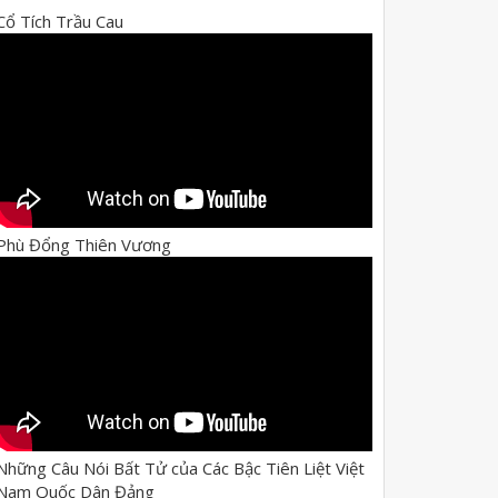
Cổ Tích Trầu Cau
Phù Đổng Thiên Vương
Những Câu Nói Bất Tử của Các Bậc Tiên Liệt Việt
Nam Quốc Dân Đảng