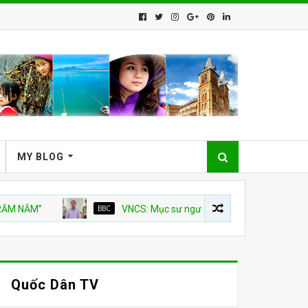
MY BLOG
”
BBC
VNCS: Mục sư người Ê Đê Nuen Ayun bị xử tù 7 năm v
Quốc Dân TV