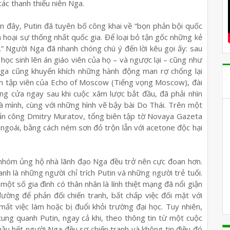
ác thanh thiếu niên Nga.
n đây, Putin đã tuyên bố công khai về “bọn phản bội quốc
 hoại sự thống nhất quốc gia. Để loại bỏ tận gốc những kẻ
.” Người Nga đã nhanh chóng chú ý đến lời kêu gọi ấy: sau
 học sinh lên án giáo viên của họ – và ngược lại – cũng như
Nga cũng khuyến khích những hành động man rợ chống lại
iên tập viên của Echo of Moscow (Tiếng vọng Moscow), đài
óng cửa ngay sau khi cuộc xâm lược bắt đầu, đã phải nhìn
à mình, cùng với những hình vẽ bậy bài Do Thái. Trên một
ấn công Dmitry Muratov, tổng biên tập tờ Novaya Gazeta
 ngoái, bằng cách ném sơn đỏ trộn lẫn với acetone độc hại
n nhóm ủng hộ nhà lãnh đạo Nga đều trở nên cực đoan hơn.
nh là những người chỉ trích Putin và những người trẻ tuổi.
một số gia đình có thân nhân là lính thiệt mạng đã nổi giận
ường để phản đối chiến tranh, bất chấp việc đối mặt với
mất việc làm hoặc bị đuổi khỏi trường đại học. Tuy nhiên,
xung quanh Putin, ngay cả khi, theo thông tin từ một cuộc
ầu hết người Nga đều sợ chiến tranh và không tin điều đó