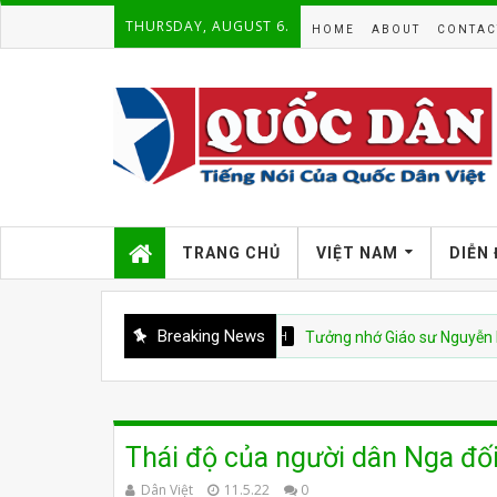
THURSDAY, AUGUST 6.
HOME
ABOUT
CONTAC
TRANG CHỦ
VIỆT NAM
DIỄN
Breaking News
VNCH
Tưởng nhớ Giáo sư Nguyễn Ngọc Hu
Thái độ của người dân Nga đối
Dân Việt
11.5.22
0