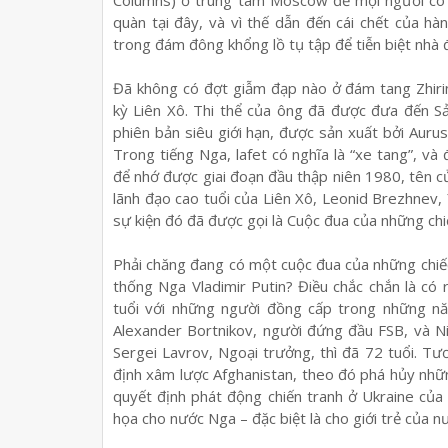
Columns) ở trung tâm Moscow để mọi người có t
quàn tại đây, và vì thế dẫn đến cái chết của h
trong đám đông khổng lồ tụ tập để tiễn biệt nhà đ
Đã không có đợt giẫm đạp nào ở đám tang Zhirin
kỳ Liên Xô. Thi thể của ông đã được đưa đến S
phiên bản siêu giới hạn, được sản xuất bởi Auru
Trong tiếng Nga, lafet có nghĩa là “xe tang”, và
để nhớ được giai đoạn đầu thập niên 1980, tên củ
lãnh đạo cao tuổi của Liên Xô, Leonid Brezhnev, 
sự kiện đó đã được gọi là Cuộc đua của những chi
Phải chăng đang có một cuộc đua của những chiếc
thống Nga Vladimir Putin? Điều chắc chắn là có
tuổi với những người đồng cấp trong những năm
Alexander Bortnikov, người đứng đầu FSB, và Nik
Sergei Lavrov, Ngoại trưởng, thì đã 72 tuổi. Tư
định xâm lược Afghanistan, theo đó phá hủy nhữn
quyết định phát động chiến tranh ở Ukraine củ
họa cho nước Nga – đặc biệt là cho giới trẻ của n