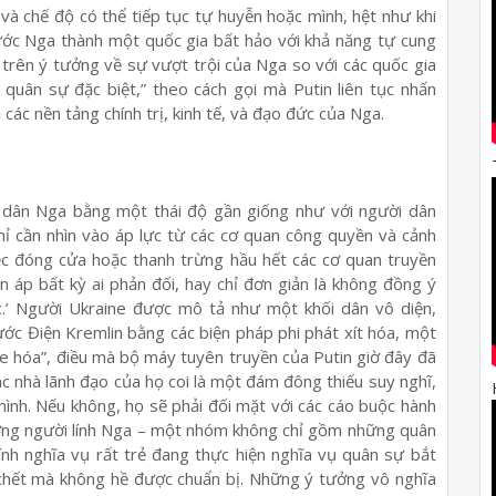
và chế độ có thể tiếp tục tự huyễn hoặc mình, hệt như khi
ước Nga thành một quốc gia bất hảo với khả năng tự cung
 trên ý tưởng về sự vượt trội của Nga so với các quốc gia
h quân sự đặc biệt,” theo cách gọi mà Putin liên tục nhấn
ác nền tảng chính trị, kinh tế, và đạo đức của Nga.
 dân Nga bằng một thái độ gần giống như với người dân
hỉ cần nhìn vào áp lực từ các cơ quan công quyền và cảnh
iệc đóng cửa hoặc thanh trừng hầu hết các cơ quan truyền
n áp bất kỳ ai phản đối, hay chỉ đơn giản là không đồng ý
ớc.’ Người Ukraine được mô tả như một khối dân vô diện,
ớc Điện Kremlin bằng các biện pháp phi phát xít hóa, một
ine hóa”, điều mà bộ máy tuyên truyền của Putin giờ đây đã
c nhà lãnh đạo của họ coi là một đám đông thiếu suy nghĩ,
ình. Nếu không, họ sẽ phải đối mặt với các cáo buộc hành
Những người lính Nga – một nhóm không chỉ gồm những quân
ính nghĩa vụ rất trẻ đang thực hiện nghĩa vụ quân sự bắt
 chết mà không hề được chuẩn bị. Những ý tưởng vô nghĩa