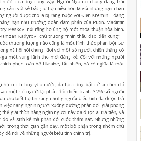
t nước của ông cũng vậy. Người Nga nói chung đang trải
g cảm với kẻ bắt giữ họ nhiều hơn là với những nạn nhân
hững người được cho là bị ràng buộc với Điện Kremlin – đang
 chẳng hạn như trưởng đoàn đàm phán của Putin, Vladimir
try Peskov, nói rằng họ ủng hộ một thỏa thuận hòa bình.
Ramzan Kadyrov, chủ trương “nhìn thấu đáo đến cùng” –
cuộc thương lượng nào cũng là một hình thức phản bội. Sự
ng xã hội nói chung: đối với một số người, chiến thắng có
 Nga một vùng lãnh thổ mới đáng kể; đối với những người
 chinh phục toàn bộ Ukraine, tất nhiên, nó có nghĩa là một
 họ coi là lòng yêu nước, đã tấn công bất cứ ai dám chỉ
i sao một số người lại phản đối chiến tranh: 32% số người
a cho biết họ tin rằng những người biểu tình đã được trả
ích việc hàng nghìn người xuống đường phản đối ‘giải phóng
 thể giải thích hàng ngàn người này đã được ai trả tiền, và
ự do và sinh kế mà phản đối cuộc thảm sát. Nhưng những
 mới: trong thời gian gần đây, một bộ phận trong nhóm chủ
 để nói về những người biểu tình chính trị.