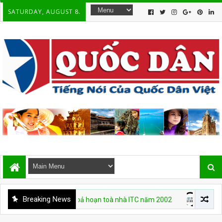
SATURDAY, AUGUST 8.
Breaking News
hiệm trong vụ hoả hoạn toà nhà ITC năm 2002
CHUYỆN VIỆT N