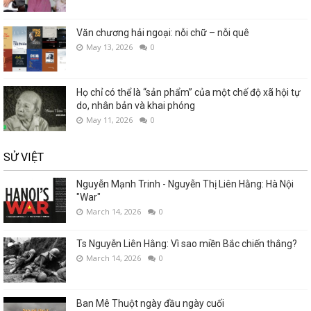
Văn chương hải ngoại: nỗi chữ – nỗi quê
May 13, 2026
0
Họ chỉ có thể là “sản phẩm” của một chế độ xã hội tự
do, nhân bản và khai phóng
May 11, 2026
0
SỬ VIỆT
Nguyễn Mạnh Trinh - Nguyễn Thị Liên Hằng: Hà Nội
"War"
March 14, 2026
0
Ts Nguyễn Liên Hằng: Vì sao miền Bắc chiến thắng?
March 14, 2026
0
Ban Mê Thuột ngày đầu ngày cuối