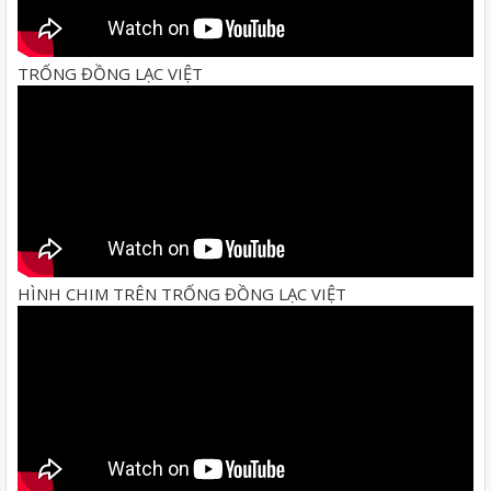
TRỐNG ĐỒNG LẠC VIỆT
HÌNH CHIM TRÊN TRỐNG ĐỒNG LẠC VIỆT