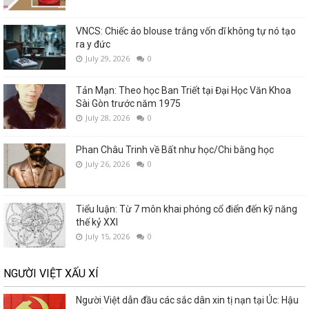
VNCS: Chiếc áo blouse trắng vốn dĩ không tự nó tạo
ra y đức
July 29, 2026
0
Tản Mạn: Theo học Ban Triết tại Đại Học Văn Khoa
Sài Gòn trước năm 1975
July 28, 2026
0
Phan Châu Trinh về Bất như học/Chi bằng học
July 26, 2026
0
Tiểu luận: Từ 7 môn khai phóng cổ điển đến kỹ năng
thế kỷ XXI
July 15, 2026
0
NGƯỜI VIỆT XẤU XÍ
Người Việt dẫn đầu các sắc dân xin tị nạn tại Úc: Hậu