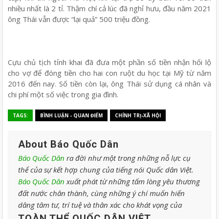
nhiều nhất là 2 tỉ. Thậm chí cả lúc đã nghỉ hưu, đầu năm 2021
ông Thái vẫn được “lại quả” 500 triệu đồng.
Cựu chủ tịch tỉnh khai đã đưa một phần số tiền nhận hối lộ
cho vợ để đóng tiền cho hai con ruột du học tại Mỹ từ năm
2016 đến nay. Số tiền còn lại, ông Thái sử dụng cá nhân và
chi phí một số việc trong gia đình.
TAGS:
BÌNH LUẬN - QUAN ĐIỂM
CHÍNH TRỊ-XÃ HỘI
About Báo Quốc Dân
Báo Quốc Dân
ra đời như một trong những nỗ lực cụ
thể của sự kết hợp chung của tiếng nói Quốc dân Việt.
Báo Quốc Dân
xuất phát từ những tấm lòng yêu thương
đất nước chân thành, cùng những ý chí muốn hiến
dâng tâm tư, trí tuệ và thân xác cho khát vọng của
TOÀN THỂ QUỐC DÂN VIỆT