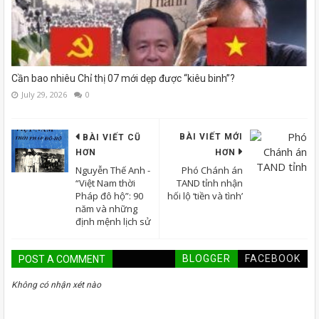
Cần bao nhiêu Chỉ thị 07 mới dẹp được “kiêu binh”?
July 29, 2026
0
BÀI VIẾT MỚI
BÀI VIẾT CŨ
HƠN
HƠN
Nguyễn Thế Anh -
Phó Chánh án
“Việt Nam thời
TAND tỉnh nhận
Pháp đô hộ”: 90
hối lộ ‘tiền và tình’
năm và những
định mệnh lịch sử
BLOGGER
FACEBOOK
POST A COMMENT
Không có nhận xét nào