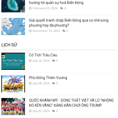
hướng tới quân sự hoá Biển Đông
February 05, 2026
0
Giải quyết tranh chấp Biển Đông qua cơ chế song
phương hay đa phương?
November 19, 2025
0
LỊCH SỬ
Cổ Tích Trầu Cau
July 26, 2026
0
Phù Đổng Thiên Vương
July 08, 2026
0
QUỐC KHÁNH MỸ - SONG THẤT VIỆT VÀ LŨ "NHỘNG
ĐỎ KÉN VÀNG" ĐĂNG ĐÀN CHỬI ÔNG TRUMP
July 02, 2026
0