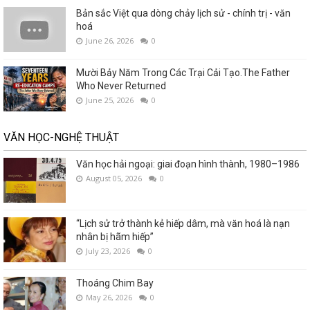
Bản sắc Việt qua dòng chảy lịch sử - chính trị - văn
hoá
June 26, 2026
0
Mười Bảy Năm Trong Các Trại Cải Tạo.The Father
Who Never Returned
June 25, 2026
0
VĂN HỌC-NGHỆ THUẬT
Văn học hải ngoại: giai đoạn hình thành, 1980–1986
August 05, 2026
0
“Lịch sử trở thành kẻ hiếp dâm, mà văn hoá là nạn
nhân bị hãm hiếp”
July 23, 2026
0
Thoáng Chim Bay
May 26, 2026
0