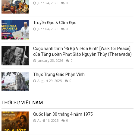
June 24, 2026
0
Truyền Đạo & Cấm Đạo
June 04, 2026
0
Cuộc hành trình “Đi Bộ Vì Hòa Bình” [Walk for Peace]
của Tăng Đoàn Phật Giáo Nguyên Thủy (Theravada)
January 23, 2026
0
Thực Trạng Giáo Phận Vinh
August 29, 2025
0
THỜI SỰ VIỆT NAM
Quốc Hận 30 tháng 4 năm 1975
April 16, 2025
0