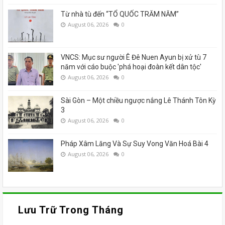
Từ nhà tù đến “TỔ QUỐC TRĂM NĂM”
August 06, 2026
0
VNCS: Mục sư người Ê Đê Nuen Ayun bị xử tù 7
năm với cáo buộc 'phá hoại đoàn kết dân tộc'
August 06, 2026
0
Sài Gòn – Một chiều ngược nắng Lê Thánh Tôn Kỳ
3
August 06, 2026
0
Pháp Xâm Lăng Và Sự Suy Vong Văn Hoá Bài 4
August 06, 2026
0
Lưu Trữ Trong Tháng