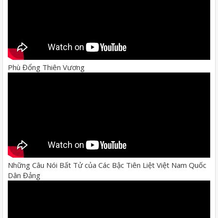
Phù Đổng Thiên Vương
Những Câu Nói Bất Tử của Các Bậc Tiên Liệt Việt Nam Quốc
Dân Đảng