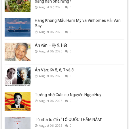
bằng nạn phá rừng?
August 07, 2026
0
Hàng Không Mẫu Hạm Mỹ và Vinhomes Hải Vân
Bay
August 06, 2026
0
Án văn – Kỳ 9. Hết
August 06, 2026
0
Án Văn: Kỳ 5, 6, 7 và 8
August 06, 2026
0
Tưởng nhớ Giáo sư Nguyễn Ngọc Huy
August 06, 2026
0
Từ nhà tù đến “TỔ QUỐC TRĂM NĂM”
August 06, 2026
0