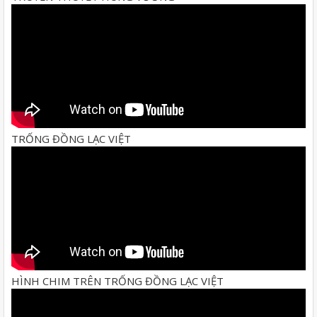
TRỐNG ĐỒNG LẠC VIỆT
HÌNH CHIM TRÊN TRỐNG ĐỒNG LẠC VIỆT