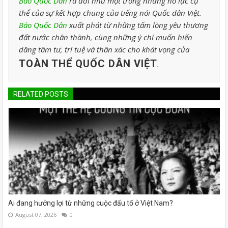
Báo Quốc Dân
ra đời như một trong những nỗ lực cụ
thể của sự kết hợp chung của tiếng nói Quốc dân Việt.
Báo Quốc Dân
xuất phát từ những tấm lòng yêu thương
đất nước chân thành, cùng những ý chí muốn hiến
dâng tâm tư, trí tuệ và thân xác cho khát vọng của
TOÀN THỂ QUỐC DÂN VIỆT
.
RELATED POSTS
Ai đang hưởng lợi từ những cuộc đấu tố ở Việt Nam?
August 07, 2026
0