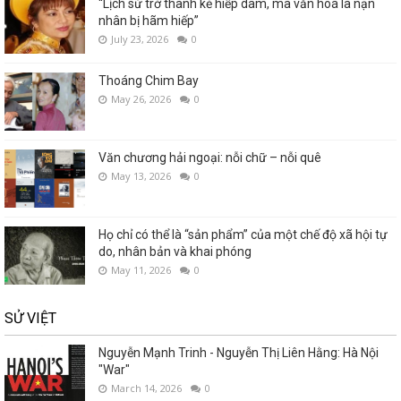
“Lịch sử trở thành kẻ hiếp dâm, mà văn hoá là nạn
nhân bị hãm hiếp”
July 23, 2026
0
Thoáng Chim Bay
May 26, 2026
0
Văn chương hải ngoại: nỗi chữ – nỗi quê
May 13, 2026
0
Họ chỉ có thể là “sản phẩm” của một chế độ xã hội tự
do, nhân bản và khai phóng
May 11, 2026
0
SỬ VIỆT
Nguyễn Mạnh Trinh - Nguyễn Thị Liên Hằng: Hà Nội
"War"
March 14, 2026
0