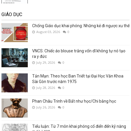
GIÁO DỤC
Chống Giáo dục khai phóng: Những kẻ đi ngược xu thế
August 03, 2026
0
VNCS: Chiếc áo blouse trắng vốn dĩ không tự nó tạo
ra y đức
July 29, 2026
0
Tản Mạn: Theo học Ban Triết tại Đại Học Văn Khoa
Sài Gòn trước năm 1975
July 28, 2026
0
Phan Châu Trinh về Bất như học/Chi bằng học
July 26, 2026
0
Tiểu luận: Từ 7 môn khai phóng cổ điển đến kỹ năng