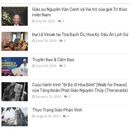
Giáo sư Nguyễn Văn Canh và Vai trò của giới Trí thức
miền Nam
July 04, 2026
0
Đại Lễ Vesak tại Tòa Bạch Ốc, Hoa Kỳ: Dấu Ấn Lịch Sử
June 24, 2026
0
Truyền Đạo & Cấm Đạo
June 04, 2026
0
Cuộc hành trình “Đi Bộ Vì Hòa Bình” [Walk for Peace]
của Tăng Đoàn Phật Giáo Nguyên Thủy (Theravada)
January 23, 2026
0
Thực Trạng Giáo Phận Vinh
August 29, 2025
0