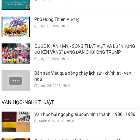
Phù Đổng Thiên Vương
July 08, 2026
0
QUỐC KHÁNH MỸ - SONG THẤT VIỆT VÀ LŨ "NHỘNG
ĐỎ KÉN VÀNG" ĐĂNG ĐÀN CHỬI ÔNG TRUMP
July 02, 2026
0
Bản sắc Việt qua dòng chảy lịch sử - chính trị - văn
hoá
June 26, 2026
0
VĂN HỌC-NGHỆ THUẬT
Văn học hải ngoại: giai đoạn hình thành, 1980–1986
August 05, 2026
0