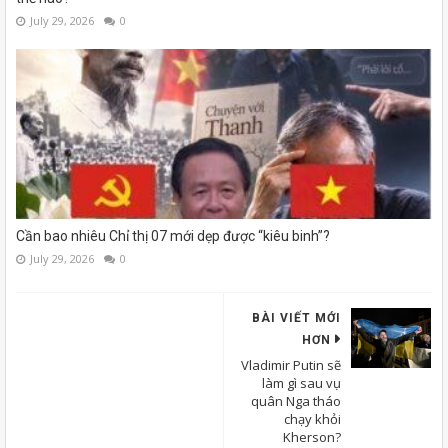
July 29, 2026
0
Cần bao nhiêu Chỉ thị 07 mới dẹp được “kiêu binh”?
July 29, 2026
0
BÀI VIẾT MỚI
HƠN
Vladimir Putin sẽ
làm gì sau vụ
quân Nga tháo
chạy khỏi
Kherson?