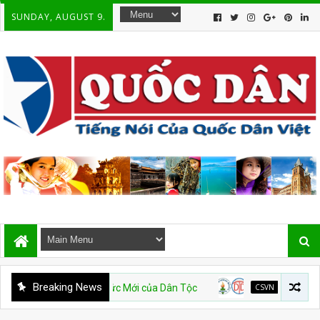
SUNDAY, AUGUST 9.
Breaking News
 Vương và Ý Thức Mới của Dân Tộc
CSVN
Việt Nam bị cáo b