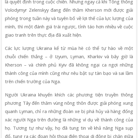
là quyết định trong cuộc chiến. Nhưng ngay cả khi Tổng thống 
Volodymyr Zelenskyy đang đến thăm Kherson mới được giải 
phóng trong tuần này và tuyên bố về lợi thế của lực lượng của 
mình, thì một đánh giá trái ngược, tỉnh táo hơn nhiều về cuộc 
giao tranh trên thực địa đã xuất hiện.
Các lực lượng Ukraina kể từ mùa hè có thể tự hào về một 
chuỗi chiến thắng – ở Izyum, Lyman, Kharkiv và bây giờ là 
Kherson – và chính phủ Kyiv đã không ngại ca ngợi những 
thành công của mình cũng như nêu bật sự tàn bạo và sai lầm 
trên chiến trường của Nga.
Người Ukraina khuyến khích các phương tiện truyền thông 
phương Tây đến thăm vùng nông thôn được giải phóng xung 
quanh Lyman, chỉ ra những đoàn xe bị phá hủy và hàng đống 
xác người Nga trên đường là những ví dụ về thành công của 
họ. Tương tự như vậy, họ đã tung tin về khả năng Nga sụp 
đổ, tung ra các đoạn hội thoại điện thoại di động bị chặn giữa 