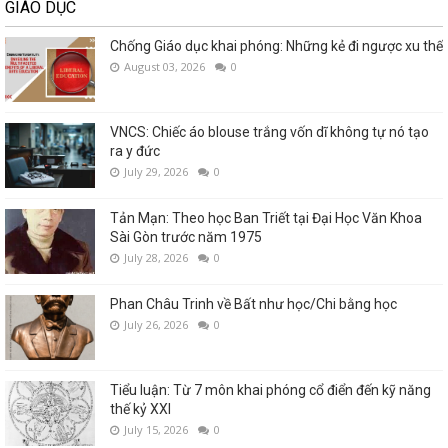
GIÁO DỤC
Chống Giáo dục khai phóng: Những kẻ đi ngược xu thế
August 03, 2026
0
VNCS: Chiếc áo blouse trắng vốn dĩ không tự nó tạo
ra y đức
July 29, 2026
0
Tản Mạn: Theo học Ban Triết tại Đại Học Văn Khoa
Sài Gòn trước năm 1975
July 28, 2026
0
Phan Châu Trinh về Bất như học/Chi bằng học
July 26, 2026
0
Tiểu luận: Từ 7 môn khai phóng cổ điển đến kỹ năng
thế kỷ XXI
July 15, 2026
0