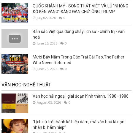
QUỐC KHÁNH MỸ - SONG THẤT VIỆT VÀ LŨ "NHỘNG
ĐỎ KÉN VÀNG" ĐĂNG ĐÀN CHỬI ÔNG TRUMP
July 02, 2026
0
Bản sắc Việt qua dòng chảy lịch sử - chính trị - văn
hoá
June 26, 2026
0
Mười Bảy Năm Trong Các Trại Cải Tạo.The Father
Who Never Returned
June 25, 2026
0
VĂN HỌC-NGHỆ THUẬT
Văn học hải ngoại: giai đoạn hình thành, 1980–1986
August 05, 2026
0
“Lịch sử trở thành kẻ hiếp dâm, mà văn hoá là nạn
nhân bị hãm hiếp”