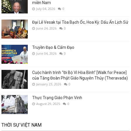
miền Nam
July 04, 2026
0
Đại Lễ Vesak tại Tòa Bạch Ốc, Hoa Kỳ: Dấu Ấn Lịch Sử
June 24, 2026
0
Truyền Đạo & Cấm Đạo
June 04, 2026
0
Cuộc hành trình “Đi Bộ Vì Hòa Bình” [Walk for Peace]
của Tăng Đoàn Phật Giáo Nguyên Thủy (Theravada)
January 23, 2026
0
Thực Trạng Giáo Phận Vinh
August 29, 2025
0
THỜI SỰ VIỆT NAM