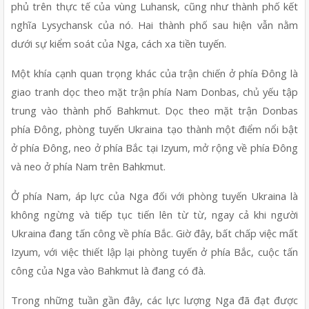
phủ trên thực tế của vùng Luhansk, cũng như thành phố kết 
nghĩa Lysychansk của nó. Hai thành phố sau hiện vẫn nằm 
dưới sự kiểm soát của Nga, cách xa tiền tuyến.
Một khía cạnh quan trọng khác của trận chiến ở phía Đông là 
giao tranh dọc theo mặt trận phía Nam Donbas, chủ yếu tập 
trung vào thành phố Bahkmut. Dọc theo mặt trận Donbas 
phía Đông, phòng tuyến Ukraina tạo thành một điểm nổi bật 
ở phía Đông, neo ở phía Bắc tại Izyum, mở rộng về phía Đông 
và neo ở phía Nam trên Bahkmut.
Ở phía Nam, áp lực của Nga đối với phòng tuyến Ukraina là 
không ngừng và tiếp tục tiến lên từ từ, ngay cả khi người 
Ukraina đang tấn công về phía Bắc. Giờ đây, bất chấp việc mất 
Izyum, với việc thiết lập lại phòng tuyến ở phía Bắc, cuộc tấn 
công của Nga vào Bahkmut là đang có đà.
Trong những tuần gần đây, các lực lượng Nga đã đạt được 