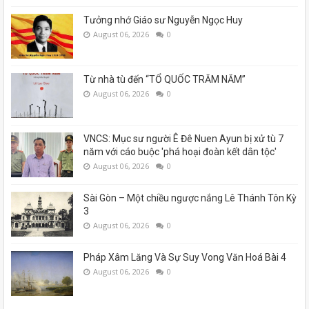
Tưởng nhớ Giáo sư Nguyễn Ngọc Huy
August 06, 2026
0
Từ nhà tù đến “TỔ QUỐC TRĂM NĂM”
August 06, 2026
0
VNCS: Mục sư người Ê Đê Nuen Ayun bị xử tù 7
năm với cáo buộc 'phá hoại đoàn kết dân tộc'
August 06, 2026
0
Sài Gòn – Một chiều ngược nắng Lê Thánh Tôn Kỳ
3
August 06, 2026
0
Pháp Xâm Lăng Và Sự Suy Vong Văn Hoá Bài 4
August 06, 2026
0