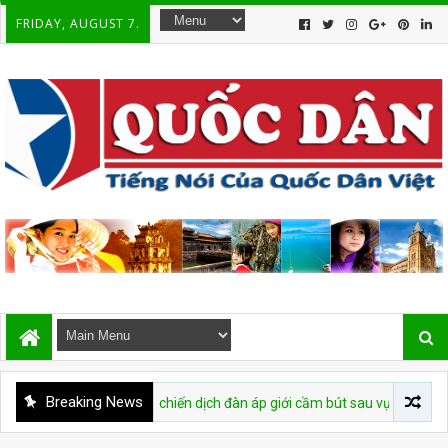
FRIDAY, AUGUST 7.
Breaking News
 buộc tái diễn chiến dịch đàn áp giới cầm bút sau vụ bắt giữ tác giả