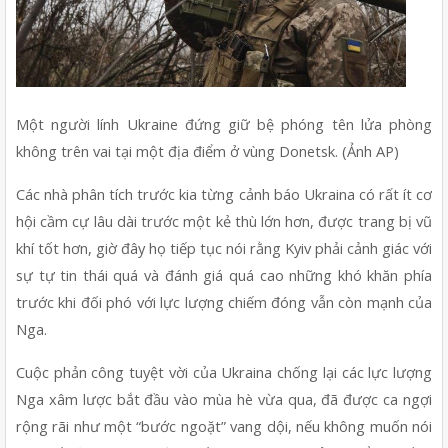
Một người lính Ukraine đứng giữ bệ phóng tên lửa phòng 
không trên vai tại một địa điểm ở vùng Donetsk. (Ảnh AP) 
Các nhà phân tích trước kia từng cảnh báo Ukraina có rất ít cơ 
hội cầm cự lâu dài trước một kẻ thù lớn hơn, được trang bị vũ 
khí tốt hơn, giờ đây họ tiếp tục nói rằng Kyiv phải cảnh giác với 
sự tự tin thái quá và đánh giá quá cao những khó khăn phía 
trước khi đối phó với lực lượng chiếm đóng vẫn còn mạnh của 
Nga.
Cuộc phản công tuyệt vời của Ukraina chống lại các lực lượng 
Nga xâm lược bắt đầu vào mùa hè vừa qua, đã được ca ngợi 
rộng rãi như một “bước ngoặt” vang dội, nếu không muốn nói 