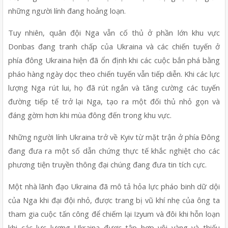
những người lính đang hoảng loạn.
Tuy nhiên, quân đội Nga vẫn cố thủ ở phần lớn khu vực 
Donbas đang tranh chấp của Ukraina và các chiến tuyến ở 
phía đông Ukraina hiện đã ổn định khi các cuộc bắn phá bằng 
pháo hàng ngày dọc theo chiến tuyến vẫn tiếp diễn. Khi các lực 
lượng Nga rút lui, họ đã rút ngắn và tăng cường các tuyến 
đường tiếp tế trở lại Nga, tạo ra một đối thủ nhỏ gọn và 
đáng gờm hơn khi mùa đông đến trong khu vực.
Những người lính Ukraina trở về Kyiv từ mặt trận ở phía Đông 
đang đưa ra một số dẫn chứng thực tế khắc nghiệt cho các 
phương tiện truyền thông đại chúng đang đưa tin tích cực.
Một nhà lãnh đạo Ukraina đã mô tả hỏa lực pháo binh dữ dội 
của Nga khi đại đội nhỏ, được trang bị vũ khí nhẹ của ông ta 
tham gia cuộc tấn công để chiếm lại Izyum và đôi khi hỗn loạn 
khi các lực lượng Ukraina được tập hợp vội vàng và thiếu 