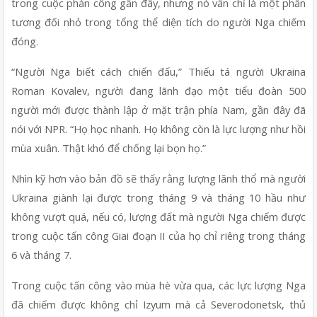
trong cuộc phản công gần đây, nhưng nó vẫn chỉ là một phần 
tương đối nhỏ trong tổng thể diện tích do người Nga chiếm 
đóng.
“Người Nga biết cách chiến đấu,” Thiếu tá người Ukraina 
Roman Kovalev, người đang lãnh đạo một tiểu đoàn 500 
người mới được thành lập ở mặt trận phía Nam, gần đây đã 
nói với NPR. “Họ học nhanh. Họ không còn là lực lượng như hồi 
mùa xuân. Thật khó để chống lại bọn họ.”
Nhìn kỹ hơn vào bản đồ sẽ thấy rằng lượng lãnh thổ mà người 
Ukraina giành lại được trong tháng 9 và tháng 10 hầu như 
không vượt quá, nếu có, lượng đất mà người Nga chiếm được 
trong cuộc tấn công Giai đoạn II của họ chỉ riêng trong tháng 
6 và tháng 7.
Trong cuộc tấn công vào mùa hè vừa qua, các lực lượng Nga 
đã chiếm được không chỉ Izyum mà cả Severodonetsk, thủ 