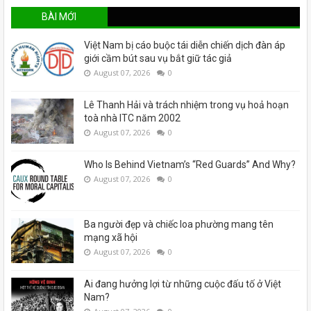
BÀI MỚI
Việt Nam bị cáo buộc tái diễn chiến dịch đàn áp
giới cầm bút sau vụ bắt giữ tác giả
August 07, 2026
0
Lê Thanh Hải và trách nhiệm trong vụ hoả hoạn
toà nhà ITC năm 2002
August 07, 2026
0
Who Is Behind Vietnam’s “Red Guards” And Why?
August 07, 2026
0
Ba người đẹp và chiếc loa phường mang tên
mạng xã hội
August 07, 2026
0
Ai đang hưởng lợi từ những cuộc đấu tố ở Việt
Nam?