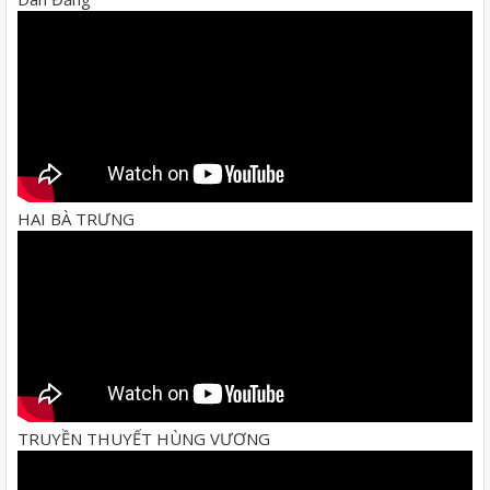
HAI BÀ TRƯNG
TRUYỀN THUYẾT HÙNG VƯƠNG