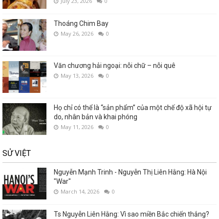
July 23, 2026
0
Thoáng Chim Bay
May 26, 2026
0
Văn chương hải ngoại: nỗi chữ – nỗi quê
May 13, 2026
0
Họ chỉ có thể là “sản phẩm” của một chế độ xã hội tự
do, nhân bản và khai phóng
May 11, 2026
0
SỬ VIỆT
Nguyễn Mạnh Trinh - Nguyễn Thị Liên Hằng: Hà Nội
"War"
March 14, 2026
0
Ts Nguyễn Liên Hằng: Vì sao miền Bắc chiến thắng?