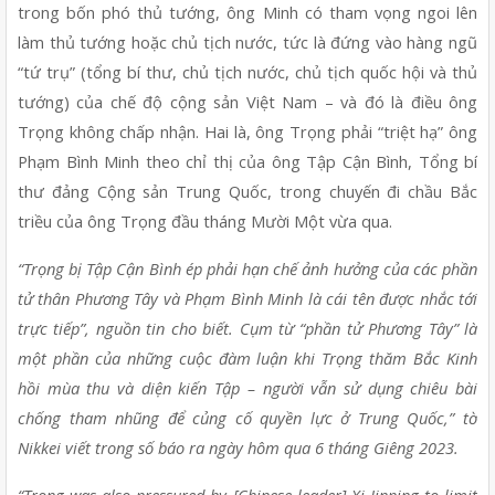
trong bốn phó thủ tướng, ông Minh có tham vọng ngoi lên 
làm thủ tướng hoặc chủ tịch nước, tức là đứng vào hàng ngũ 
“tứ trụ” (tổng bí thư, chủ tịch nước, chủ tịch quốc hội và thủ 
tướng) của chế độ cộng sản Việt Nam – và đó là điều ông 
Trọng không chấp nhận. Hai là, ông Trọng phải “triệt hạ” ông 
Phạm Bình Minh theo chỉ thị của ông Tập Cận Bình, Tổng bí 
thư đảng Cộng sản Trung Quốc, trong chuyến đi chầu Bắc 
triều của ông Trọng đầu tháng Mười Một vừa qua.
“Trọng bị Tập Cận Bình ép phải hạn chế ảnh hưởng của các phần 
tử thân Phương Tây và Phạm Bình Minh là cái tên được nhắc tới 
trực tiếp”, nguồn tin cho biết. Cụm từ “phần tử Phương Tây” là 
một phần của những cuộc đàm luận khi Trọng thăm Bắc Kinh 
hồi mùa thu và diện kiến Tập – người vẫn sử dụng chiêu bài 
chống tham nhũng để củng cố quyền lực ở Trung Quốc,” tờ 
Nikkei viết trong số báo ra ngày hôm qua 6 tháng Giêng 2023.