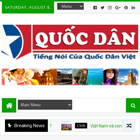
SATURDAY, AUGUST 8.
Breaking News
CSVN
Việt Nam và con số tăng trưởng 10%