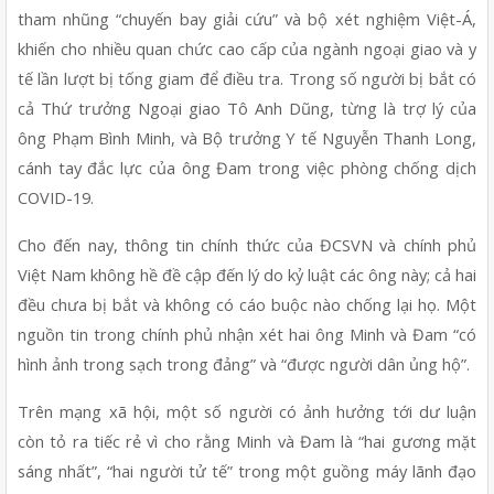
tham nhũng “chuyến bay giải cứu” và bộ xét nghiệm Việt-Á, 
khiến cho nhiều quan chức cao cấp của ngành ngoại giao và y 
tế lần lượt bị tống giam để điều tra. Trong số người bị bắt có 
cả Thứ trưởng Ngoại giao Tô Anh Dũng, từng là trợ lý của 
ông Phạm Bình Minh, và Bộ trưởng Y tế Nguyễn Thanh Long, 
cánh tay đắc lực của ông Đam trong việc phòng chống dịch 
COVID-19.
Cho đến nay, thông tin chính thức của ĐCSVN và chính phủ 
Việt Nam không hề đề cập đến lý do kỷ luật các ông này; cả hai 
đều chưa bị bắt và không có cáo buộc nào chống lại họ. Một 
nguồn tin trong chính phủ nhận xét hai ông Minh và Đam “có 
hình ảnh trong sạch trong đảng” và “được người dân ủng hộ”.
Trên mạng xã hội, một số người có ảnh hưởng tới dư luận 
còn tỏ ra tiếc rẻ vì cho rằng Minh và Đam là “hai gương mặt 
sáng nhất”, “hai người tử tế” trong một guồng máy lãnh đạo 