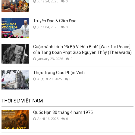
June 24, 2026
0
Truyền Đạo & Cấm Đạo
June 04, 2026
0
Cuộc hành trình “Đi Bộ Vì Hòa Bình” [Walk for Peace]
của Tăng Đoàn Phật Giáo Nguyên Thủy (Theravada)
January 23, 2026
0
Thực Trạng Giáo Phận Vinh
August 29, 2025
0
THỜI SỰ VIỆT NAM
Quốc Hận 30 tháng 4 năm 1975
April 16, 2025
0