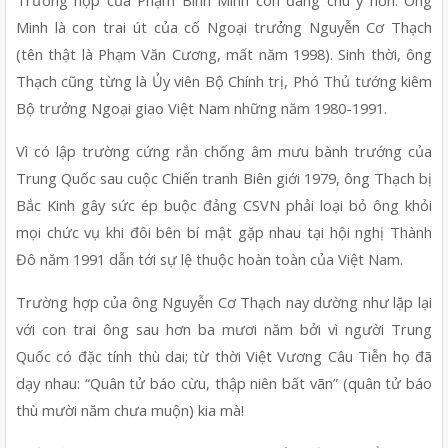
Trường hợp của Phạm Bình Minh còn đáng chú ý hơn: Ông 
Minh là con trai út của cố Ngoại trưởng Nguyễn Cơ Thạch 
(tên thật là Phạm Văn Cương, mất năm 1998). Sinh thời, ông 
Thạch cũng từng là Ủy viên Bộ Chính trị, Phó Thủ tướng kiêm 
Bộ trưởng Ngoại giao Việt Nam những năm 1980-1991. 
Vì có lập trường cứng rắn chống âm mưu bành trướng của 
Trung Quốc sau cuộc Chiến tranh Biên giới 1979, ông Thạch bị 
Bắc Kinh gây sức ép buộc đảng CSVN phải loại bỏ ông khỏi 
mọi chức vụ khi đôi bên bí mật gặp nhau tại hội nghị Thành 
Đô năm 1991 dẫn tới sự lệ thuộc hoàn toàn của Việt Nam. 
Trường hợp của ông Nguyễn Cơ Thạch nay dường như lặp lại 
với con trai ông sau hơn ba mươi năm bởi vì người Trung 
Quốc có đặc tính thù dai; từ thời Việt Vương Câu Tiễn họ đã 
dạy nhau: “Quân tử báo cừu, thập niên bất vãn” (quân tử báo 
thù mười năm chưa muộn) kia mà!