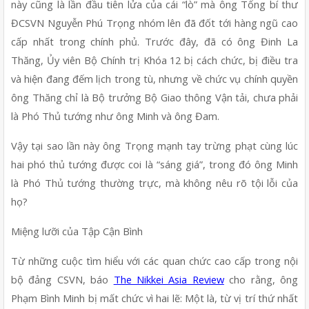
này cũng là lần đầu tiên lửa của cái “lò” mà ông Tổng bí thư 
ĐCSVN Nguyễn Phú Trọng nhóm lên đã đốt tới hàng ngũ cao 
cấp nhất trong chính phủ. Trước đây, đã có ông Đinh La 
Thăng, Ủy viên Bộ Chính trị Khóa 12 bị cách chức, bị điều tra 
và hiện đang đếm lịch trong tù, nhưng về chức vụ chính quyền 
ông Thăng chỉ là Bộ trưởng Bộ Giao thông Vận tải, chưa phải 
là Phó Thủ tướng như ông Minh và ông Đam.
Vậy tại sao lần này ông Trọng mạnh tay trừng phạt cùng lúc 
hai phó thủ tướng được coi là “sáng giá”, trong đó ông Minh 
là Phó Thủ tướng thường trực, mà không nêu rõ tội lỗi của 
họ? 
Miệng lưỡi của Tập Cận Bình
Từ những cuộc tìm hiểu với các quan chức cao cấp trong nội 
bộ đảng CSVN, báo 
The Nikkei Asia Review
 cho rằng, ông 
Phạm Bình Minh bị mất chức vì hai lẽ: Một là, từ vị trí thứ nhất 