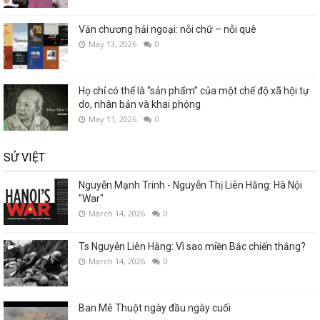
Văn chương hải ngoại: nỗi chữ – nỗi quê
May 13, 2026
0
Họ chỉ có thể là “sản phẩm” của một chế độ xã hội tự
do, nhân bản và khai phóng
May 11, 2026
0
SỬ VIỆT
Nguyễn Mạnh Trinh - Nguyễn Thị Liên Hằng: Hà Nội
"War"
March 14, 2026
0
Ts Nguyễn Liên Hằng: Vì sao miền Bắc chiến thắng?
March 14, 2026
0
Ban Mê Thuột ngày đầu ngày cuối