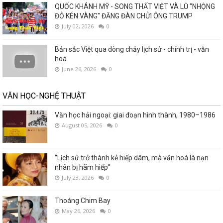
QUỐC KHÁNH MỸ - SONG THẤT VIỆT VÀ LŨ "NHỘNG
ĐỎ KÉN VÀNG" ĐĂNG ĐÀN CHỬI ÔNG TRUMP
July 02, 2026
0
Bản sắc Việt qua dòng chảy lịch sử - chính trị - văn
hoá
June 26, 2026
0
VĂN HỌC-NGHỆ THUẬT
Văn học hải ngoại: giai đoạn hình thành, 1980–1986
August 05, 2026
0
“Lịch sử trở thành kẻ hiếp dâm, mà văn hoá là nạn
nhân bị hãm hiếp”
July 23, 2026
0
Thoáng Chim Bay
May 26, 2026
0