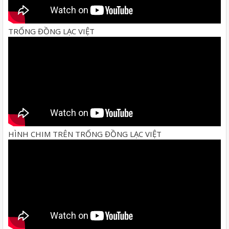
TRỐNG ĐỒNG LẠC VIỆT
HÌNH CHIM TRÊN TRỐNG ĐỒNG LẠC VIỆT