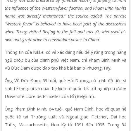
“Trong was also pressured by [Chinese leader] Xi Jinping to limit 
the influence of the Western-favor faction, and Pham Binh Minh’s 
name was directly mentioned,” the source added. The phrase 
“Western favor” is believed to have been part of the discussions 
when Trong visited Beijing in the fall and met Xi, who used his 
own anti-graft drive to consolidate power in China.
Thông tin của Nikkei có vẻ xác đáng nếu để ý rằng trong hàng 
ngũ chóp bu của chính phủ Việt Nam, chỉ Phạm Bình Minh và 
Vũ Đức Đam được đào tạo khá bài bản ở Phương Tây. 
Ông Vũ Đức Đam, 59 tuổi, quê Hải Dương, có trình độ tiến sĩ 
kinh tế thế giới và quan hệ kinh tế quốc tế, tốt nghiệp trường 
Université Libre de Bruxelles của Bỉ (Belgium).
Ông Phạm Bình Minh, 64 tuổi, quê Nam Định, học về quan hệ 
quốc tế tại Trường Luật và Ngoại giao Fletcher, Đại học 
Tufts, Massachusetts, Hoa Kỳ từ 1991 đến 1995. Trong 34 