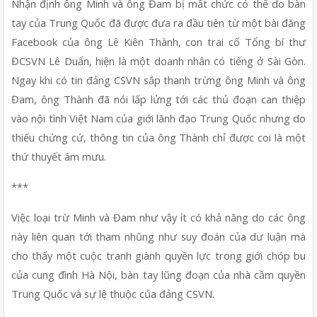
Nhận định ông Minh và ông Đam bị mất chức có thể do bàn 
tay của Trung Quốc đã được đưa ra đầu tiên từ một bài đăng 
Facebook của ông Lê Kiên Thành, con trai cố Tổng bí thư 
ĐCSVN Lê Duẩn, hiện là một doanh nhân có tiếng ở Sài Gòn. 
Ngay khi có tin đảng CSVN sắp thanh trừng ông Minh và ông 
Đam, ông Thành đã nói lấp lửng tới các thủ đoạn can thiệp 
vào nội tình Việt Nam của giới lãnh đạo Trung Quốc nhưng do 
thiếu chứng cứ, thông tin của ông Thành chỉ được coi là một 
thứ thuyết âm mưu. 
***
Việc loại trừ Minh và Đam như vậy ít có khả năng do các ông 
này liên quan tới tham nhũng như suy đoán của dư luận mà 
cho thấy một cuộc tranh giành quyền lực trong giới chóp bu 
của cung đình Hà Nội, bàn tay lũng đoạn của nhà cầm quyền 
Trung Quốc và sự lệ thuộc của đảng CSVN.