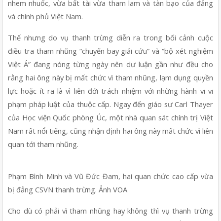
nhem nhuốc, vừa bất tài vừa tham lam và tàn bạo của đảng 
và chính phủ Việt Nam. 
Thế nhưng do vụ thanh trừng diễn ra trong bối cảnh cuộc 
điều tra tham nhũng “chuyến bay giải cứu” và “bộ xét nghiệm 
Việt Á” đang nóng từng ngày nên dư luận gần như đều cho 
rằng hai ông này bị mất chức vì tham nhũng, lạm dụng quyền 
lực hoặc ít ra là vì liên đới trách nhiệm với những hành vi vi 
phạm pháp luật của thuộc cấp. Ngay đến giáo sư Carl Thayer 
của Học viện Quốc phòng Úc, một nhà quan sát chính trị Việt 
Nam rất nổi tiếng, cũng nhận định hai ông này mất chức vì liên 
quan tới tham nhũng. 
Phạm Bình Minh và Vũ Đức Đam, hai quan chức cao cấp vừa 
bị đảng CSVN thanh trừng. Ảnh VOA 
Cho dù có phải vì tham nhũng hay không thì vụ thanh trừng 