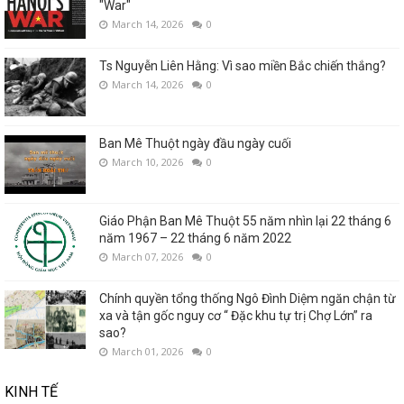
"War"
March 14, 2026
0
Ts Nguyễn Liên Hằng: Vì sao miền Bắc chiến thắng?
March 14, 2026
0
Ban Mê Thuột ngày đầu ngày cuối
March 10, 2026
0
Giáo Phận Ban Mê Thuột 55 năm nhìn lại 22 tháng 6
năm 1967 – 22 tháng 6 năm 2022
March 07, 2026
0
Chính quyền tổng thống Ngô Đình Diệm ngăn chận từ
xa và tận gốc nguy cơ “ Đặc khu tự trị Chợ Lớn” ra
sao?
March 01, 2026
0
KINH TẾ