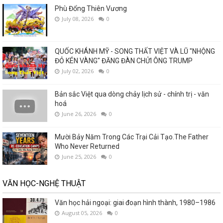
Phù Đổng Thiên Vương
July 08, 2026
0
QUỐC KHÁNH MỸ - SONG THẤT VIỆT VÀ LŨ "NHỘNG
ĐỎ KÉN VÀNG" ĐĂNG ĐÀN CHỬI ÔNG TRUMP
July 02, 2026
0
Bản sắc Việt qua dòng chảy lịch sử - chính trị - văn
hoá
June 26, 2026
0
Mười Bảy Năm Trong Các Trại Cải Tạo.The Father
Who Never Returned
June 25, 2026
0
VĂN HỌC-NGHỆ THUẬT
Văn học hải ngoại: giai đoạn hình thành, 1980–1986
August 05, 2026
0