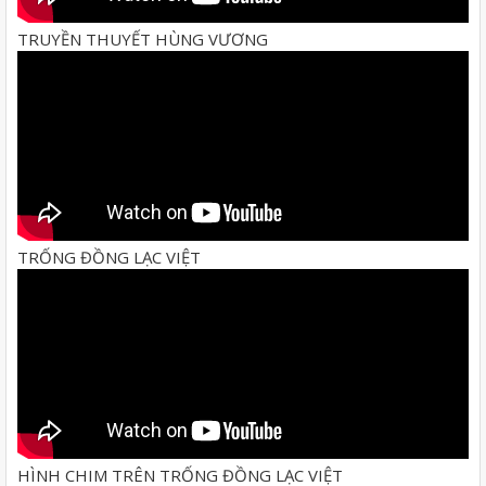
TRUYỀN THUYẾT HÙNG VƯƠNG
TRỐNG ĐỒNG LẠC VIỆT
HÌNH CHIM TRÊN TRỐNG ĐỒNG LẠC VIỆT