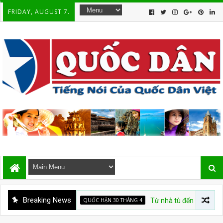
FRIDAY, AUGUST 7.
Breaking News
QUỐC HẬN 30 THÁNG 4
Từ nhà tù đến “TỔ QUỐC TRĂM 