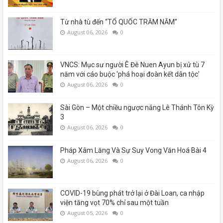
Từ nhà tù đến “TỔ QUỐC TRĂM NĂM”
August 06, 2026
0
VNCS: Mục sư người Ê Đê Nuen Ayun bị xử tù 7
năm với cáo buộc 'phá hoại đoàn kết dân tộc'
August 06, 2026
0
Sài Gòn – Một chiều ngược nắng Lê Thánh Tôn Kỳ
3
August 06, 2026
0
Pháp Xâm Lăng Và Sự Suy Vong Văn Hoá Bài 4
August 06, 2026
0
COVID-19 bùng phát trở lại ở Đài Loan, ca nhập
viện tăng vọt 70% chỉ sau một tuần
August 05, 2026
0