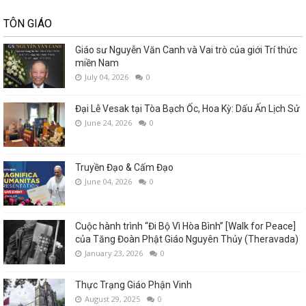
TÔN GIÁO
Giáo sư Nguyễn Văn Canh và Vai trò của giới Trí thức
miền Nam
July 04, 2026
0
Đại Lễ Vesak tại Tòa Bạch Ốc, Hoa Kỳ: Dấu Ấn Lịch Sử
June 24, 2026
0
Truyền Đạo & Cấm Đạo
June 04, 2026
0
Cuộc hành trình “Đi Bộ Vì Hòa Bình” [Walk for Peace]
của Tăng Đoàn Phật Giáo Nguyên Thủy (Theravada)
January 23, 2026
0
Thực Trạng Giáo Phận Vinh
August 29, 2025
0