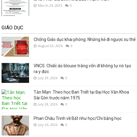
March 24, 2025
0
GIÁO DỤC
Chống Giáo dục khai phóng: Những kẻ đi ngược xu thế
August 03, 2026
0
VNCS: Chiếc áo blouse trắng vốn dĩ không tự nó tạo
ra y đức
July 29, 2026
0
Tản Mạn: Theo học Ban Triết tại Đại Học Văn Khoa
Sài Gòn trước năm 1975
July 28, 2026
0
Phan Châu Trinh về Bất như học/Chi bằng học
July 26, 2026
0