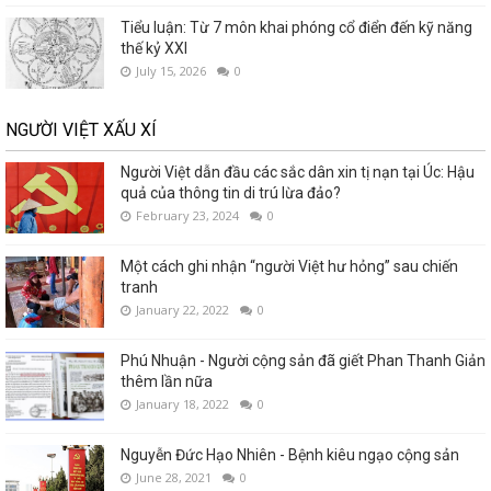
Tiểu luận: Từ 7 môn khai phóng cổ điển đến kỹ năng
thế kỷ XXI
July 15, 2026
0
NGƯỜI VIỆT XẤU XÍ
Người Việt dẫn đầu các sắc dân xin tị nạn tại Úc: Hậu
quả của thông tin di trú lừa đảo?
February 23, 2024
0
Một cách ghi nhận “người Việt hư hỏng” sau chiến
tranh
January 22, 2022
0
Phú Nhuận - Người cộng sản đã giết Phan Thanh Giản
thêm lần nữa
January 18, 2022
0
Nguyễn Đức Hạo Nhiên - Bệnh kiêu ngạo cộng sản
June 28, 2021
0