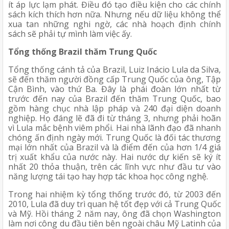
ít áp lực lạm phát. Điều đó tạo điều kiện cho các chính 
sách kích thích hơn nữa. Nhưng nếu dữ liệu không thể 
xua tan những nghi ngờ, các nhà hoạch định chính 
sách sẽ phải tự mình làm việc ấy.
Tổng thống Brazil thăm Trung Quốc
Tổng thống cánh tả của Brazil, Luiz Inácio Lula da Silva, 
sẽ đến thăm người đồng cấp Trung Quốc của ông, Tập 
Cận Bình, vào thứ Ba. Đây là phái đoàn lớn nhất từ 
trước đến nay của Brazil đến thăm Trung Quốc, bao 
gồm hàng chục nhà lập pháp và 240 đại diện doanh 
nghiệp. Họ đáng lẽ đã đi từ tháng 3, nhưng phải hoãn 
vì Lula mắc bệnh viêm phổi. Hai nhà lãnh đạo đã nhanh 
chóng ấn định ngày mới. Trung Quốc là đối tác thương 
mại lớn nhất của Brazil và là điểm đến của hơn 1/4 giá 
trị xuất khẩu của nước này. Hai nước dự kiến sẽ ký ít 
nhất 20 thỏa thuận, trên các lĩnh vực như đầu tư vào 
năng lượng tái tạo hay hợp tác khoa học công nghệ.
Trong hai nhiệm kỳ tổng thống trước đó, từ 2003 đến 
2010, Lula đã duy trì quan hệ tốt đẹp với cả Trung Quốc 
và Mỹ. Hồi tháng 2 năm nay, ông đã chọn Washington 
làm nơi công du đầu tiên bên ngoài châu Mỹ Latinh của 