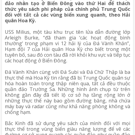
đảo nhân tạo ở Biển Đông vào thứ Hai để thách 
thức yêu sách phi pháp của chính phủ Trung Quốc 
đối với tất cả các vùng biển xung quanh, theo Hải 
quân Hoa Kỳ.
USS Milius, một tàu khu trục tên lửa dẫn đường lớp 
Arleigh Burke, “đã tham gia ‘các hoạt động bình 
thường’ trong phạm vi 12 hải lý của Đá Vành Khăn”, 
Hạm đội 7 của Hải quân Hoa Kỳ cho biết trong một 
tuyên bố, sau đó con tàu đã rời khỏi khu vực và tiếp tục 
các hoạt động ở Biển Đông.
Đá Vành Khăn cùng với Đá Subi và Đá Chữ Thập là ba 
thực thể mà Hoa Kỳ tin rằng đã bị Trung Quốc quân sự 
hóa hoàn toàn trong thập niên qua, tất cả đều thuộc 
quần đảo Trường Sa. Những hình ảnh chụp từ trên 
không gần đây đã tiết lộ cơ sở hạ tầng rộng lớn ở 
những thực thể này bao gồm đường băng, nhà chứa 
máy bay và radar cũng như khả năng phòng không và 
chống hạm.
Bắc Kinh đã sử dụng yêu sách của mình đối với mọi 
thực thể trong vùng biển giàu năng lượng để vẽ các 
đường cơ sở xung quanh các quần đảo như quần đảo 