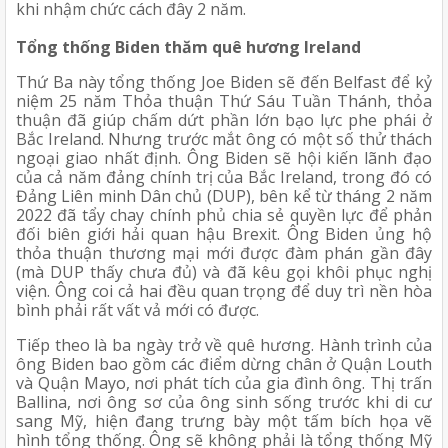
khi nhậm chức cách đây 2 năm. 
Tổng thống Biden thăm quê hương Ireland
Thứ Ba này tổng thống Joe Biden sẽ đến Belfast để kỷ 
niệm 25 năm Thỏa thuận Thứ Sáu Tuần Thánh, thỏa 
thuận đã giúp chấm dứt phần lớn bạo lực phe phái ở 
Bắc Ireland. Nhưng trước mắt ông có một số thử thách 
ngoại giao nhất định. Ông Biden sẽ hội kiến lãnh đạo 
của cả năm đảng chính trị của Bắc Ireland, trong đó có 
Đảng Liên minh Dân chủ (DUP), bên kể từ tháng 2 năm 
2022 đã tẩy chay chính phủ chia sẻ quyền lực để phản 
đối biên giới hải quan hậu Brexit. Ông Biden ủng hộ 
thỏa thuận thương mại mới được đàm phán gần đây 
(mà DUP thấy chưa đủ) và đã kêu gọi khôi phục nghị 
viện. Ông coi cả hai đều quan trọng để duy trì nền hòa 
bình phải rất vất vả mới có được.
Tiếp theo là ba ngày trở về quê hương. Hành trình của 
ông Biden bao gồm các điểm dừng chân ở Quận Louth 
và Quận Mayo, nơi phát tích của gia đình ông. Thị trấn 
Ballina, nơi ông sơ của ông sinh sống trước khi di cư 
sang Mỹ, hiện đang trưng bày một tấm bích họa vẽ 
hình tổng thống. Ông sẽ không phải là tổng thống Mỹ 