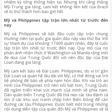
nhiệm kỳ tổng thống hiện tại. Nhưng khi căng thẳng 
Mỹ-Trung gia tăng, cam kết không liên kết của Brazil 
sẽ bị thử thách hơn bao giờ hết.
Mỹ và Philippines tập trận lớn nhất từ trước đến 
nay
Mỹ và Philippines sẽ bắt đầu cuộc tập trận chung 
thường niên tại quốc gia quần đảo này vào thứ Ba. Với 
sự tham dự của khoảng 17.600 quân nhân, đây là cuộc 
tập trận lớn nhất từ trước đến nay. Quy mô của nó 
phản ánh nhận thức ở Washington và Manila rằng mối 
đe dọa của Trung Quốc đối với nền độc lập của Đài 
Loan đang gia tăng.
Mỹ cam kết bảo vệ Đài Loan. Philippines, do vị trí gần 
Đài Loan và quan hệ lâu dài với Mỹ, có thể đóng vai trò 
bệ phóng để bảo vệ phía nam hòn đảo. Khi vai trò an 
ninh của Philippines trở nên nổi bật hơn, Trung Quốc 
đã ngầm triển khai sức mạnh của mình về phía nam. 
Dân quân biển Trung Quốc đã thả neo các tàu đánh cá 
lớn ở các khu vực tranh chấp trên Biển Đông để cản 
đường các tàu Philippines. Được biết một trong những 
nội dung diễn tập của quân đội Mỹ và Philippines sẽ là 