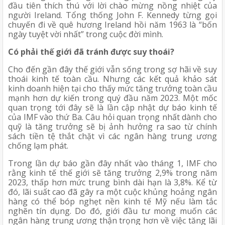
đầu tiên thích thú với lời chào mừng nồng nhiệt của 
người Ireland. Tổng thống John F. Kennedy từng gọi 
chuyến đi về quê hương Ireland hồi năm 1963 là “bốn 
ngày tuyệt vời nhất” trong cuộc đời mình.
Có phải thế giới đã tránh được suy thoái?
Cho đến gần đây thế giới vẫn sống trong sợ hãi về suy 
thoái kinh tế toàn cầu. Nhưng các kết quả khảo sát 
kinh doanh hiện tại cho thấy mức tăng trưởng toàn cầu 
mạnh hơn dự kiến trong quý đầu năm 2023. Một mốc 
quan trọng tới đây sẽ là lần cập nhật dự báo kinh tế 
của IMF vào thứ Ba. Câu hỏi quan trọng nhất dành cho 
quỹ là tăng trưởng sẽ bị ảnh hưởng ra sao từ chính 
sách tiền tệ thắt chặt vì các ngân hàng trung ương 
chống lạm phát.
Trong lần dự báo gần đây nhất vào tháng 1, IMF cho 
rằng kinh tế thế giới sẽ tăng trưởng 2,9% trong năm 
2023, thấp hơn mức trung bình dài hạn là 3,8%. Kể từ 
đó, lãi suất cao đã gây ra một cuộc khủng hoảng ngân 
hàng có thể bóp nghẹt nền kinh tế Mỹ nếu làm tắc 
nghẽn tín dụng. Do đó, giới đầu tư mong muốn các 
ngân hàng trung ương thận trọng hơn về việc tăng lãi 