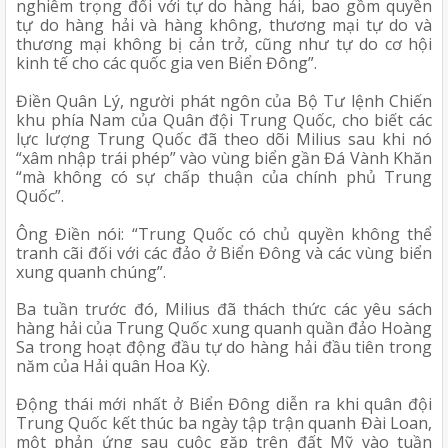
nghiêm trọng đối với tự do hàng hải, bao gồm quyền 
tự do hàng hải và hàng không, thương mại tự do và 
thương mại không bị cản trở, cũng như tự do cơ hội 
kinh tế cho các quốc gia ven Biển Đông”.
Điền Quân Lý, người phát ngôn của Bộ Tư lệnh Chiến 
khu phía Nam của Quân đội Trung Quốc, cho biết các 
lực lượng Trung Quốc đã theo dõi Milius sau khi nó 
“xâm nhập trái phép” vào vùng biển gần Đá Vành Khăn 
“mà không có sự chấp thuận của chính phủ Trung 
Quốc”.
Ông Điền nói: “Trung Quốc có chủ quyền không thể 
tranh cãi đối với các đảo ở Biển Đông và các vùng biển 
xung quanh chúng”.
Ba tuần trước đó, Milius đã thách thức các yêu sách 
hàng hải của Trung Quốc xung quanh quần đảo Hoàng 
Sa trong hoạt động đầu tự do hàng hải đầu tiên trong 
năm của Hải quân Hoa Kỳ.
Động thái mới nhất ở Biển Đông diễn ra khi quân đội 
Trung Quốc kết thúc ba ngày tập trận quanh Đài Loan, 
một phản ứng sau cuộc gặp trên đất Mỹ vào tuần 