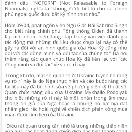
đánh dấu “NOFORN” (Not Releasable to Foreign 
Nationals), nghĩa là “không được tiết lộ cho các chính 
phủ ngoại quốc dưới bất kỳ hình thức nào.” 
Hôm 09/04, phát ngôn viên Ngũ Giác Đài Sabrina Singh 
cho biết rằng chính phủ Tổng thống Biden đã thành 
lập một nhóm hiện đang “tập trung vào việc đánh giá 
tác động mà những tài liệu được chụp lại này có thể 
gây ra đối với an ninh quốc gia của Hoa Kỳ cũng như 
đối với các đồng minh và đối tác của chúng ta.” Bà nói 
thêm rằng các quan chức Hoa Kỳ đã liên lạc với “các 
đồng minh và đối tác” về vụ rò rỉ này. 
Trong khi đó, một số quan chức Ukraine tuyên bố rằng 
vụ rò rỉ này là do Nga thực hiện và cáo buộc rằng các 
tài liệu này đã bị chỉnh sửa về phương diện kỹ thuật số. 
Quan chức hàng đầu của Ukraine Mykhailo Podolyak 
cho biết những rò rỉ này là một phần trong âm mưu 
thông tin giả của Nga hoặc là những nỗ lực bịa đặt 
nhằm gieo rắc hoài nghi về chiến dịch phản công mùa 
xuân được tiên liệu của Ukraine. 
“Điều rất quan trọng cần nhớ là trong những thập niên 
vừa qua, các hoạt động chiến dịch đặc biệt thành công 