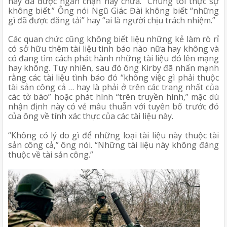
này đã được ngăn chặn hay chưa. “Chúng tôi thực sự 
không biết.” Ông nói Ngũ Giác Đài không biết “những 
gì đã được đăng tải” hay “ai là người chịu trách nhiệm.” 
Các quan chức cũng không biết liệu những kẻ làm rò rỉ 
có sở hữu thêm tài liệu tình báo nào nữa hay không và 
có đang tìm cách phát hành những tài liệu đó lên mạng 
hay không. Tuy nhiên, sau đó ông Kirby đã nhấn mạnh 
rằng các tài liệu tình báo đó “không việc gì phải thuộc 
tài sản công cả … hay là phải ở trên các trang nhất của 
các tờ báo” hoặc phát hình “trên truyền hình,” mặc dù 
nhận định này có vẻ mâu thuẫn với tuyên bố trước đó 
của ông về tính xác thực của các tài liệu này. 
“Không có lý do gì để những loại tài liệu này thuộc tài 
sản công cả,” ông nói. “Những tài liệu này không đáng 
thuộc về tài sản công.” 