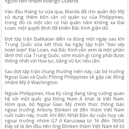
người tiền nhiệm Rodrigo Duterte.
Vào đầu tháng tư vừa qua, Manila đã cho quân đội Mỹ 
sử dụng thêm bốn căn cứ quân sự của Philippines, 
trong đó có một căn cứ hải quân nằm không xa Đài 
Loan, một quyết định đã khiến Bắc Kinh giận dữ.
Đợt tập trận Balikatan diễn ra đúng một ngày sau khi 
Trung Quốc vừa kết thúc ba ngày tập trận “
bao vây 
hoàn toàn
” Đài Loan, mà Bắc Kinh vẫn xem là một phần 
lãnh thổ của Trung Quốc, sớm muộn gì cũng phải được 
thống nhất với Hoa lục, bằng vũ lực nếu cần.
Sau đợt tập trận chung thường niên này, các bộ trưởng 
Ngoại Giao và Quốc Phòng Philippines sẽ gặp các đồng 
nhiệm Mỹ ở Washington. 
Ngoài Philippines, Hoa Kỳ cũng đang tăng cường quan 
hệ với một quốc gia Đông Nam Á khác là Việt Nam. 
Hôm qua, bộ Ngoại Giao Mỹ chính thức thông báo 
ngoại trưởng Antony Blinken sẽ đến thăm Việt Nam 
cuối tuần này, trước khi đến Nhật Bản dự cuộc họp các 
ngoại trưởng nhóm G7 ở Karuzawa từ 16 đến 18/04. 
Đây sẽ là lần đầu tiên ông Blinken thăm Việt Nam kể từ 