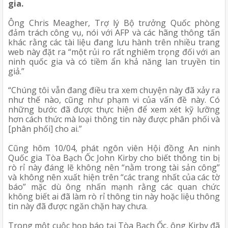
gia.
Ông Chris Meagher, Trợ lý Bộ trưởng Quốc phòng 
đảm trách công vụ, nói với AFP và các hãng thông tấn 
khác rằng các tài liệu đang lưu hành trên nhiều trang 
web này đặt ra “một rủi ro rất nghiêm trọng đối với an 
ninh quốc gia và có tiềm ẩn khả năng lan truyền tin 
giả.” 
“Chúng tôi vẫn đang điều tra xem chuyện này đã xảy ra 
như thế nào, cũng như phạm vi của vấn đề này. Có 
những bước đã được thực hiện để xem xét kỹ lưỡng 
hơn cách thức mà loại thông tin này được phân phối và 
[phân phối] cho ai.” 
Cũng hôm 10/04, phát ngôn viên Hội đồng An ninh 
Quốc gia Tòa Bạch Ốc John Kirby cho biết thông tin bị 
rò rỉ này đáng lẽ không nên “nằm trong tài sản công” 
và không nên xuất hiện trên “các trang nhất của các tờ 
báo” mặc dù ông nhấn mạnh rằng các quan chức 
không biết ai đã làm rò rỉ thông tin này hoặc liệu thông 
tin này đã được ngăn chặn hay chưa. 
Trong một cuộc họp báo tại Tòa Bạch Ốc, ông Kirby đã 