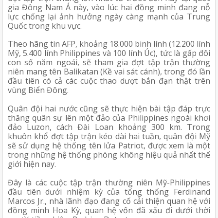
gia Đông Nam Á này, vào lúc hai đồng minh đang nỗ 
lực chống lại ảnh hưởng ngày càng mạnh của Trung 
Quốc trong khu vực. 
Theo hãng tin AFP, khoảng 18.000 binh lính (12.200 lính 
Mỹ, 5.400 lính Philippines và 100 lính Úc), tức là gấp đôi 
con số năm ngoái, sẽ tham gia đợt tập trận thường 
niên mang tên Balikatan (Kề vai sát cánh), trong đó lần 
đầu tiên có cả các cuộc thao dượt bắn đạn thật trên 
vùng Biển Đông. 
Quân đội hai nước cũng sẽ thực hiện bài tập đáp trực 
thăng quân sự lên một đảo của Philippines ngoài khơi 
đảo Luzon, cách Đài Loan khoảng 300 km. Trong 
khuôn khổ đợt tập trận kéo dài hai tuần, quân đội Mỹ 
sẽ sử dụng hệ thống tên lửa Patriot, được xem là một 
trong những hệ thống phòng không hiệu quả nhất thế 
giới hiện nay.
Đây là các cuộc tập trận thường niên Mỹ-Philippines 
đầu tiên dưới nhiệm kỳ của tổng thống Ferdinand 
Marcos Jr., nhà lãnh đạo đang cố cải thiện quan hệ với 
đồng minh Hoa Kỳ, quan hệ vốn đã xấu đi dưới thời 