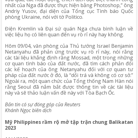
nhất của Nga đã được thực hiện bằng Photoshop,” ông 
Andriy Yusov, đại diện của Tổng cục Tình báo Quốc 
phòng Ukraine, nói với tờ Politico. 
Điện Kremlin và Đại sứ quán Nga chưa bình luận về 
việc liệu họ có liên quan đến vụ rò rỉ này hay không.
Hôm 09/04, văn phòng của Thủ tướng Israel Benjamin 
Netanyahu đã phản ứng trước vụ rò rỉ này, nói rằng 
các tài liệu khẳng định rằng Mossad, một trong những 
cơ quan tình báo của đất nước, đã tìm cách phản đối 
các kế hoạch của ông Netanyahu đối với cơ quan tư 
pháp của đất nước ở đó, là “dối trá và không có cơ sở.” 
Ngoài ra, một quan chức của Tổng thống Nam Hàn nói 
rằng Seoul đã nắm bắt được thông tin về các tài liệu 
này và sẽ thảo luận vấn đề này với Tòa Bạch Ốc.
Bản tin có sự đóng góp của Reuters
Khánh Ngọc biên dịch
Mỹ Philippines rầm rộ mở tập trận chung Balikatan 
2023