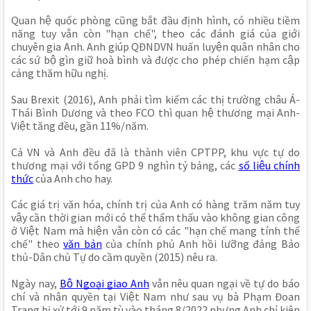
Quan hệ quốc phòng cũng bắt đầu định hình, có nhiều tiềm 
năng tuy vẫn còn "hạn chế", theo các đánh giá của giới 
chuyên gia Anh. Anh giúp QĐNDVN huấn luyện quân nhân cho 
các sứ bộ gìn giữ hoà bình và được cho phép chiến hạm cập 
cảng thăm hữu nghị.
Sau Brexit (2016), Anh phải tìm kiếm các thị trường châu Á-
Thái Bình Dương và theo FCO thì quan hệ thương mại Anh-
Việt tăng đều, gần 11%/năm.
Cả VN và Anh đều đã là thành viên CPTPP, khu vực tự do 
thương mại với tổng GPD 9 nghìn tỷ bảng, các 
số liệu chính 
thức
 của Anh cho hay.
Các giá trị văn hóa, chính trị của Anh có hàng trăm năm tuy 
vậy cần thời gian mới có thể thẩm thấu vào không gian công 
ở Việt Nam mà hiện vẫn còn có các "hạn chế mang tính thể 
chế" theo 
văn bản
 của chính phủ Anh hồi lưỡng đảng Bảo 
thủ-Dân chủ Tự do cầm quyền (2015) nêu ra.
Ngày nay, 
Bộ Ngoại giao Anh
 vẫn nêu quan ngại về tự do báo 
chí và nhân quyền tại Việt Nam như sau vụ bà Phạm Đoan 
Trang bị xử tới 9 năm tù vào tháng 8/2022 nhưng Anh chỉ kiên 