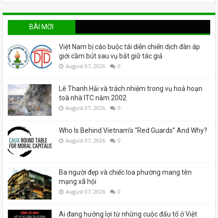
BÀI MỚI
Việt Nam bị cáo buộc tái diễn chiến dịch đàn áp
giới cầm bút sau vụ bắt giữ tác giả
August 07, 2026
0
Lê Thanh Hải và trách nhiệm trong vụ hoả hoạn
toà nhà ITC năm 2002
August 07, 2026
0
Who Is Behind Vietnam’s “Red Guards” And Why?
August 07, 2026
0
Ba người đẹp và chiếc loa phường mang tên
mạng xã hội
August 07, 2026
0
Ai đang hưởng lợi từ những cuộc đấu tố ở Việt