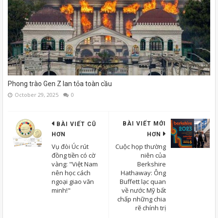
Phong trào Gen Z lan tỏa toàn cầu
October 29, 2025
0
BÀI VIẾT MỚI
BÀI VIẾT CŨ
HƠN
HƠN
Vụ đòi Úc rút
Cuộc họp thường
đồng tiền có cờ
niên của
vàng: "Việt Nam
Berkshire
nên học cách
Hathaway: Ông
ngoại giao văn
Buffett lạc quan
minh!"
về nước Mỹ bất
chấp những chia
rẽ chính trị