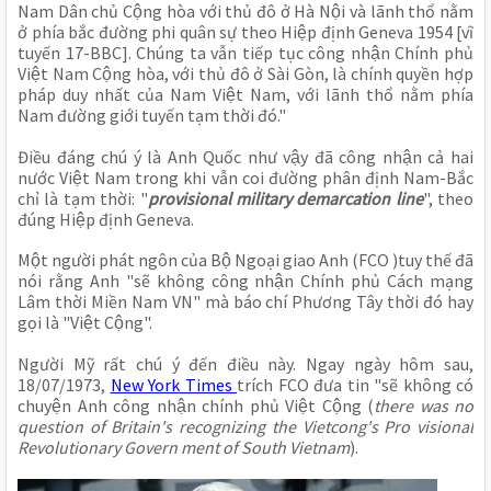
Nam Dân chủ Cộng hòa với thủ đô ở Hà Nội và lãnh thổ nằm 
ở phía bắc đường phi quân sự theo Hiệp định Geneva 1954 [vĩ 
tuyến 17-BBC]. Chúng ta vẫn tiếp tục công nhận Chính phủ 
Việt Nam Cộng hòa, với thủ đô ở Sài Gòn, là chính quyền hợp 
pháp duy nhất của Nam Việt Nam, với lãnh thổ nằm phía 
Nam đường giới tuyến tạm thời đó."
Điều đáng chú ý là Anh Quốc như vậy đã công nhận cả hai 
nước Việt Nam trong khi vẫn coi đường phân định Nam-Bắc 
chỉ là tạm thời: "
provisional military demarcation line
", theo 
đúng Hiệp định Geneva.
Một người phát ngôn của Bộ Ngoại giao Anh (FCO )tuy thế đã 
nói rằng Anh "sẽ không công nhận Chính phủ Cách mạng 
Lâm thời Miền Nam VN" mà báo chí Phương Tây thời đó hay 
gọi là "Việt Cộng". 
Người Mỹ rất chú ý đến điều này. Ngay ngày hôm sau, 
18/07/1973, 
New York Times 
trích FCO đưa tin "sẽ không có 
chuyện Anh công nhận chính phủ Việt Cộng (
there was no 
question of Britain's recognizing the Vietcong's Pro visional 
Revolutionary Govern ment of South Vietnam
).