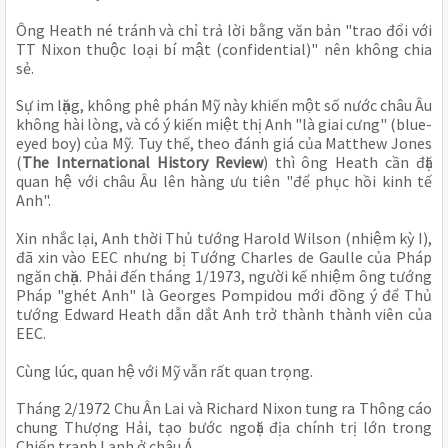
Ông Heath né tránh và chỉ trả lời bằng văn bản "trao đổi với 
TT Nixon thuộc loại bí mật (confidential)" nên không chia 
sẻ.
Sự im lặng, không phê phán Mỹ này khiến một số nước châu Âu 
không hài lòng, và có ý kiến miệt thị Anh "là giai cưng" (blue-
eyed boy) của Mỹ. Tuy thế, theo đánh giá của Matthew Jones 
(
The International History Review
) thì ông Heath cần đặt 
quan hệ với châu Âu lên hàng ưu tiên "để phục hồi kinh tế 
Anh". 
Xin nhắc lại, Anh thời Thủ tướng Harold Wilson (nhiệm kỳ I), 
đã xin vào EEC nhưng bị Tướng Charles de Gaulle của Pháp 
ngăn chặn. Phải đến tháng 1/1973, người kế nhiệm ông tướng 
Pháp "ghét Anh" là Georges Pompidou mới đồng ý để Thủ 
tướng Edward Heath dẫn dắt Anh trở thành thành viên của 
EEC. 
Cùng lúc, quan hệ với Mỹ vẫn rất quan trọng.
Tháng 2/1972 Chu Ân Lai và Richard Nixon tung ra Thông cáo 
chung Thượng Hải, tạo bước ngoặt địa chính trị lớn trong 
Chiến tranh Lạnh ở châu Á.