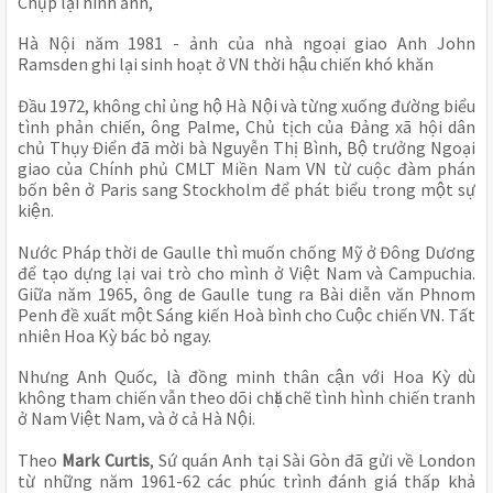
Chụp lại hình ảnh, 
Hà Nội năm 1981 - ảnh của nhà ngoại giao Anh John 
Ramsden ghi lại sinh hoạt ở VN thời hậu chiến khó khăn
Đầu 1972, không chỉ ủng hộ Hà Nội và từng xuống đường biểu 
tình phản chiến, ông Palme, Chủ tịch của Đảng xã hội dân 
chủ Thụy Điển đã mời bà Nguyễn Thị Bình, Bộ trưởng Ngoại 
giao của Chính phủ CMLT Miền Nam VN từ cuộc đàm phán 
bốn bên ở Paris sang Stockholm để phát biểu trong một sự 
kiện.
Nước Pháp thời de Gaulle thì muốn chống Mỹ ở Đông Dương 
để tạo dựng lại vai trò cho mình ở Việt Nam và Campuchia. 
Giữa năm 1965, ông de Gaulle tung ra Bài diễn văn Phnom 
Penh đề xuất một Sáng kiến Hoà bình cho Cuộc chiến VN. Tất 
nhiên Hoa Kỳ bác bỏ ngay.
Nhưng Anh Quốc, là đồng minh thân cận với Hoa Kỳ dù 
không tham chiến vẫn theo dõi chặt chẽ tình hình chiến tranh 
ở Nam Việt Nam, và ở cả Hà Nội.
Theo 
Mark Curtis
, Sứ quán Anh tại Sài Gòn đã gửi về London 
từ những năm 1961-62 các phúc trình đánh giá thấp khả 