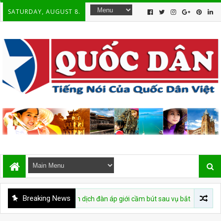
SATURDAY, AUGUST 8.
Breaking News
c tái diễn chiến dịch đàn áp giới cầm bút sau vụ bắt giữ tác giả