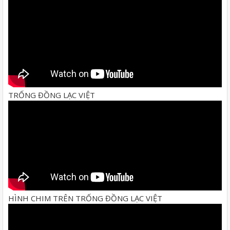
TRỐNG ĐỒNG LẠC VIỆT
HÌNH CHIM TRÊN TRỐNG ĐỒNG LẠC VIỆT