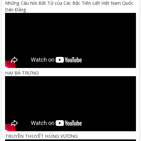
Những Câu Nói Bất Tử của Các Bậc Tiên Liệt Việt Nam Quốc
Dân Đảng
HAI BÀ TRƯNG
TRUYỀN THUYẾT HÙNG VƯƠNG