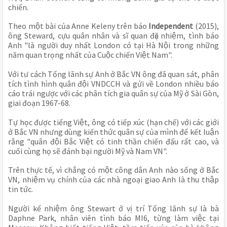
chiến. 
Theo một bài của Anne Keleny trên báo 
Independent
 (2015), 
ông Steward, cựu quân nhân và sĩ quan đặc nhiệm, tình báo 
Anh "là người duy nhất London có tại Hà Nội trong những 
năm quan trọng nhất của Cuộc chiến Việt Nam".
Với tư cách Tổng lãnh sự Anh ở Bắc VN ông đã quan sát, phân 
tích tình hình quân đội VNDCCH và gửi về London nhiều báo 
cáo trái ngược với các phân tích gia quân sự của Mỹ ở Sài Gòn, 
giai đoạn 1967-68.
Tự học được tiếng Việt, ông có tiếp xúc (hạn chế) với các giới 
ở Bắc VN nhưng dùng kiến thức quân sự của mình để kết luận 
rằng "quân đội Bắc Việt có tinh thần chiến đấu rất cao, và 
cuối cùng họ sẽ đánh bại người Mỹ và Nam VN". 
Trên thực tế, vì chẳng có một công dân Anh nào sống ở Bắc 
VN, nhiệm vụ chính của các nhà ngoại giao Anh là thu thập 
tin tức. 
Người kế nhiệm ông Stewart ở vị trí Tổng lãnh sự là bà 
Daphne Park, nhân viên tình báo MI6, từng làm việc tại 