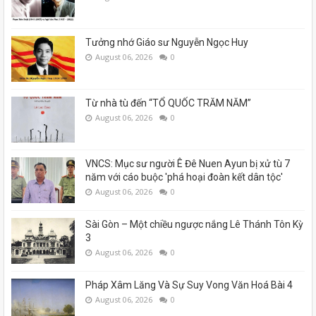
Tưởng nhớ Giáo sư Nguyễn Ngọc Huy
August 06, 2026
0
Từ nhà tù đến “TỔ QUỐC TRĂM NĂM”
August 06, 2026
0
VNCS: Mục sư người Ê Đê Nuen Ayun bị xử tù 7
năm với cáo buộc 'phá hoại đoàn kết dân tộc'
August 06, 2026
0
Sài Gòn – Một chiều ngược nắng Lê Thánh Tôn Kỳ
3
August 06, 2026
0
Pháp Xâm Lăng Và Sự Suy Vong Văn Hoá Bài 4
August 06, 2026
0