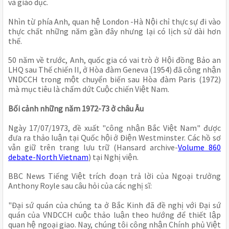
và giáo dục.
Nhìn từ phía Anh, quan hệ London -Hà Nội chỉ thực sự đi vào 
thực chất những năm gần đây nhưng lại có lịch sử dài hơn 
thế. 
50 năm về trước, Anh, quốc gia có vai trò ở Hội đồng Bảo an 
LHQ sau Thế chiến II, ở Hòa đàm Geneva (1954) đã công nhận 
VNDCCH trong một chuyển biến sau Hòa đàm Paris (1972) 
mà mục tiêu là chấm dứt Cuộc chiến Việt Nam.
Bối cảnh những năm 1972-73 ở châu Âu
Ngày 17/07/1973, đề xuất "công nhận Bắc Việt Nam" được 
đưa ra thảo luận tại Quốc hội ở Điện Westminster. Các hồ sơ 
vẫn giữ trên trang lưu trữ (Hansard archive-
Volume 860 
debate-North Vietnam
) tại Nghị viện. 
BBC News Tiếng Việt trích đoạn trả lời của Ngoại trưởng 
Anthony Royle sau câu hỏi của các nghị sĩ:
"Đại sứ quán của chúng ta ở Bắc Kinh đã đề nghị với Đại sứ 
quán của VNDCCH cuộc thảo luận theo hướng để thiết lập 
quan hệ ngoại giao. Nay, chúng tôi công nhận Chính phủ Việt 