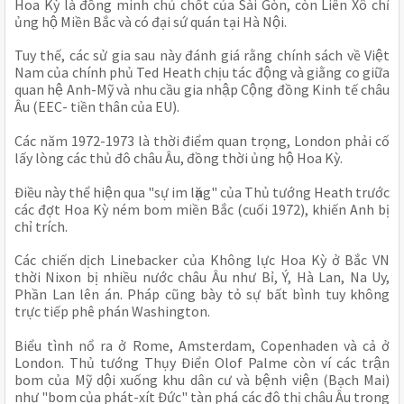
Hoa Kỳ là đồng minh chủ chốt của Sài Gòn, còn Liên Xô chỉ 
ủng hộ Miền Bắc và có đại sứ quán tại Hà Nội. 
Tuy thế, các sử gia sau này đánh giá rằng chính sách về Việt 
Nam của chính phủ Ted Heath chịu tác động và giằng co giữa 
quan hệ Anh-Mỹ và nhu cầu gia nhập Cộng đồng Kinh tế châu 
Âu (EEC- tiền thân của EU).
Các năm 1972-1973 là thời điểm quan trọng, London phải cố 
lấy lòng các thủ đô châu Âu, đồng thời ủng hộ Hoa Kỳ.
Điều này thể hiện qua "sự im lặng" của Thủ tướng Heath trước 
các đợt Hoa Kỳ ném bom miền Bắc (cuối 1972), khiến Anh bị 
chỉ trích. 
Các chiến dịch Linebacker của Không lực Hoa Kỳ ở Bắc VN 
thời Nixon bị nhiều nước châu Âu như Bỉ, Ý, Hà Lan, Na Uy, 
Phần Lan lên án. Pháp cũng bày tỏ sự bất bình tuy không 
trực tiếp phê phán Washington.
Biểu tình nổ ra ở Rome, Amsterdam, Copenhaden và cả ở 
London. Thủ tướng Thụy Điển Olof Palme còn ví các trận 
bom của Mỹ dội xuống khu dân cư và bệnh viện (Bạch Mai) 
như "bom của phát-xít Đức" tàn phá các đô thị châu Âu trong 