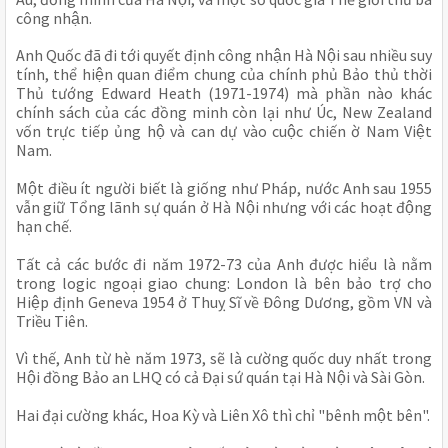
công nhận.
Anh Quốc đã đi tới quyết định công nhận Hà Nội sau nhiều suy 
tính, thể hiện quan điểm chung của chính phủ Bảo thủ thời 
Thủ tướng Edward Heath (1971-1974) mà phần nào khác 
chính sách của các đồng minh còn lại như Úc, New Zealand 
vốn trực tiếp ủng hộ và can dự vào cuộc chiến ờ Nam Việt 
Nam.
Một điều ít người biết là giống như Pháp, nước Anh sau 1955 
vẫn giữ Tổng lãnh sự quán ở Hà Nội nhưng với các hoạt động 
hạn chế.
Tất cả các bước đi năm 1972-73 của Anh được hiểu là nằm 
trong logic ngoại giao chung: London là bên bảo trợ cho 
Hiệp định Geneva 1954 ở Thuỵ Sĩ về Đông Dương, gồm VN và 
Triều Tiên.
Vì thế, Anh từ hè năm 1973, sẽ là cường quốc duy nhất trong 
Hội đồng Bảo an LHQ có cả Đại sứ quán tại Hà Nội và Sài Gòn.
Hai đại cường khác, Hoa Kỳ và Liên Xô thì chỉ "bênh một bên".