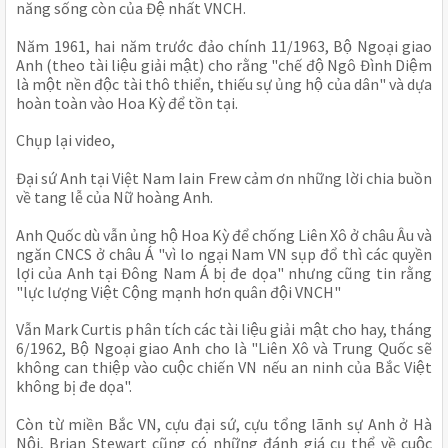
năng sống còn của Đệ nhất VNCH.
Năm 1961, hai năm trước đảo chính 11/1963, Bộ Ngoại giao 
Anh (theo tài liệu giải mật) cho rằng "chế độ Ngô Đình Diệm 
là một nền độc tài thô thiển, thiếu sự ủng hộ của dân" và dựa 
hoàn toàn vào Hoa Kỳ để tồn tại.
Chụp lại video, 
Đại sứ Anh tại Việt Nam Iain Frew cảm ơn những lời chia buồn 
về tang lễ của Nữ hoàng Anh.
Anh Quốc dù vẫn ủng hộ Hoa Kỳ để chống Liên Xô ở châu Âu và 
ngăn CNCS ở châu Á "vì lo ngại Nam VN sụp đổ thì các quyền 
lợi của Anh tại Đông Nam Á bị đe dọa" nhưng cũng tin rằng 
"lực lượng Việt Cộng mạnh hơn quân đội VNCH"
Vẫn Mark Curtis phân tích các tài liệu giải mật cho hay, tháng 
6/1962, Bộ Ngoại giao Anh cho là "Liên Xô và Trung Quốc sẽ 
không can thiệp vào cuộc chiến VN nếu an ninh của Bắc Việt 
không bị đe dọa". 
Còn từ miền Bắc VN, cựu đại sứ, cựu tổng lãnh sự Anh ở Hà 
Nội, Brian Stewart cũng có những đánh giá cụ thể về cuộc 