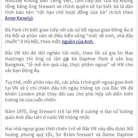
Moscow. Không biết tiếng Việt, tầm tiếp xúc của bà không 
rộng bằng ông Stewart và chính quyền sở tại biết bà là dân 
tình báo nên "rất hạn chế hoạt động của bà" (trích theo 
Anne Kenely)
. 
Bà Park chỉ biết giao tiếp với các sứ bộ ngoại giao Đông Âu ở 
Hà Nội và phàn nàn về điều kiện sống "mất vệ sinh, nhà đầy 
chuột" ở Hà Nội, theo một 
nguồn của Anh.
Bắc VN khi đó đói nghèo tới mức, theo lời sử gia Sir Max 
Hastings thì ông có lần gặp bà Daphne Park ở sân bay 
Bangkok, "lễ mễ ôm quà cáp, thực phẩm ngoại" về HN cho 
các bạn Đông Âu.
Tuy thế, một phần nào đó, các phúc trình giới ngoại giao Anh 
tại VN về ý chí chiến đấu tới ngày thắng lợi của Bắc VN đã 
khiến London phải thay đổi sao cho phù hợp với diễn biến 
tương lai của cuộc chiến.
Năm 1975, ông Stewart trở lại HN ở cương vị Đại sứ Vương 
quốc Anh đầu tiên ở nước VN thống nhất.
Hai nhà ngoại giao thời chiến trở về Bắc VN này đều được Nữ 
hoàng phong quý tộc, Sir Brian Stewart và Dame Daphne 