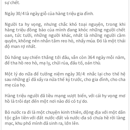
sự chết.
Ngày 30/4 là ngày giỗ của hàng triệu gia đình.
Người ta hy vọng, nhưng chắc khó toại nguyện, trong khi 
hàng triệu đồng bào của mình đang khóc những người chết 
oan, tức tưởi, những người khác, nhất là những người cầm 
quyền, không nên nhẫn tâm reo hò, nhẩy múa. Đó là một thái 
độ man rợ nhất.
Dù hăng say chiến thắng tới đâu, vẫn còn 364 ngày mỗi năm, 
để tha hồ reo hò, mạ lỵ, chửi rủa, đấu tố, oán thù.
Một lý do nữa để tưởng niệm ngày 30/4: nhắc lại cho thế hệ 
sau những gì đã xẩy ra nửa thế kỷ trước, cho gia đình, cho cha 
mẹ của họ.
Hàng triệu người đã liều mạng vượt biển, với cái hy vọng mơ 
hồ là trôi dạt đến một nơi nào đó có tự do.
Bỏ nước ra đi là một chuyện kinh thiên, động địa với một dân 
tộc gắn liền với đất nước-đất và nước-đa số chưa hề rời làng 
mạc, khu phố mình đã sinh ra, lớn lên.