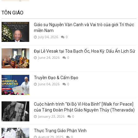
TÔN GIÁO
Giáo sư Nguyễn Văn Canh và Vai trò của giới Trí thức
miền Nam
July 04, 2026
0
Đại Lễ Vesak tại Tòa Bạch Ốc, Hoa Kỳ: Dấu Ấn Lịch Sử
June 24, 2026
0
Truyền Đạo & Cấm Đạo
June 04, 2026
0
Cuộc hành trình “Đi Bộ Vì Hòa Bình” [Walk for Peace]
của Tăng Đoàn Phật Giáo Nguyên Thủy (Theravada)
January 23, 2026
0
Thực Trạng Giáo Phận Vinh
August 29, 2025
0