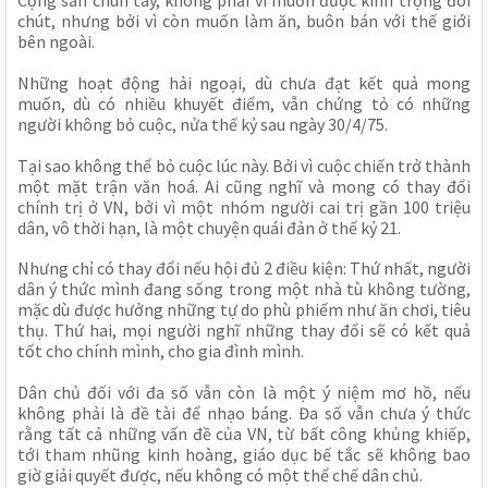
Cộng sản chùn tay, không phải vì muốn được kính trọng đôi 
chút, nhưng bởi vì còn muốn làm ăn, buôn bán với thế giới 
bên ngoài.
Những hoạt động hải ngoại, dù chưa đạt kết quả mong 
muốn, dù có nhiều khuyết điểm, vẫn chứng tỏ có những 
người không bỏ cuộc, nửa thế kỷ sau ngày 30/4/75.
Tại sao không thể bỏ cuộc lúc này. Bởi vì cuộc chiến trở thành 
một mặt trận văn hoá. Ai cũng nghĩ và mong có thay đổi 
chính trị ở VN, bởi vì một nhóm người cai trị gần 100 triệu 
dân, vô thời hạn, là một chuyện quái đản ở thế kỷ 21.
Nhưng chỉ có thay đổi nếu hội đủ 2 điều kiện: Thứ nhất, người 
dân ý thức mình đang sống trong một nhà tù không tường, 
mặc dù được hưởng những tự do phù phiếm như ăn chơi, tiêu 
thụ. Thứ hai, mọi người nghĩ những thay đổi sẽ có kết quả 
tốt cho chính mình, cho gia đình mình.
Dân chủ đối với đa số vẫn còn là một ý niệm mơ hồ, nếu 
không phải là đề tài để nhạo báng. Đa số vẫn chưa ý thức 
rằng tất cả những vấn đề của VN, từ bất công khủng khiếp, 
tới tham nhũng kinh hoàng, giáo dục bế tắc sẽ không bao 
giờ giải quyết được, nếu không có một thể chế dân chủ.