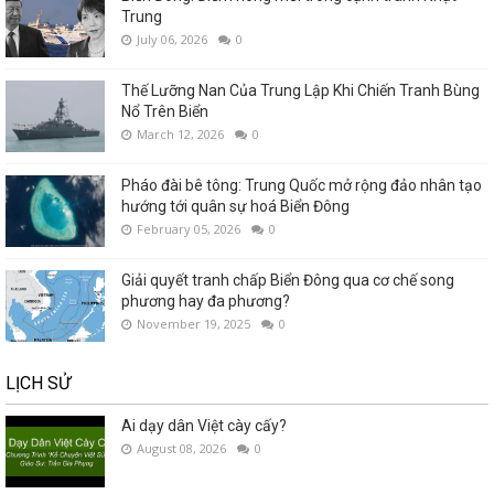
Trung
July 06, 2026
0
Thế Lưỡng Nan Của Trung Lập Khi Chiến Tranh Bùng
Nổ Trên Biển
March 12, 2026
0
Pháo đài bê tông: Trung Quốc mở rộng đảo nhân tạo
hướng tới quân sự hoá Biển Đông
February 05, 2026
0
Giải quyết tranh chấp Biển Đông qua cơ chế song
phương hay đa phương?
November 19, 2025
0
LỊCH SỬ
Ai dạy dân Việt cày cấy?
August 08, 2026
0