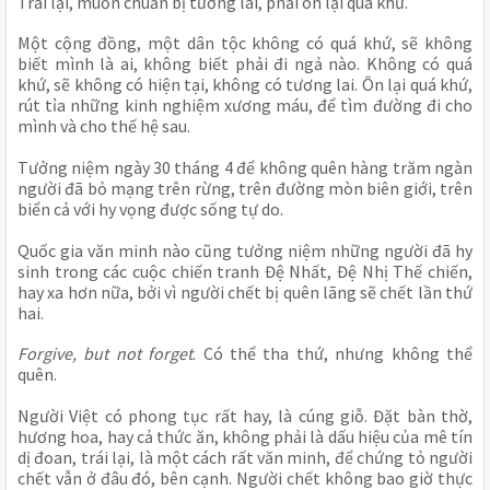
Trái lại, muốn chuẩn bị tương lai, phải ôn lại quá khứ.
Một cộng đồng, một dân tộc không có quá khứ, sẽ không 
biết mình là ai, không biết phải đi ngả nào. Không có quá 
khứ, sẽ không có hiện tại, không có tương lai. Ôn lại quá khứ, 
rút tỉa những kinh nghiệm xương máu, để tìm đường đi cho 
mình và cho thế hệ sau.
Tưởng niệm ngày 30 tháng 4 để không quên hàng trăm ngàn 
người đã bỏ mạng trên rừng, trên đường mòn biên giới, trên 
biển cả với hy vọng được sống tự do.
Quốc gia văn minh nào cũng tưởng niệm những người đã hy 
sinh trong các cuộc chiến tranh Đệ Nhất, Đệ Nhị Thế chiến, 
hay xa hơn nữa, bởi vì người chết bị quên lãng sẽ chết lần thứ 
hai.
Forgive, but not forget
. Có thể tha thứ, nhưng không thể 
quên.
Người Việt có phong tục rất hay, là cúng giỗ. Đặt bàn thờ, 
hương hoa, hay cả thức ăn, không phải là dấu hiệu của mê tín 
dị đoan, trái lại, là một cách rất văn minh, để chứng tỏ người 
chết vẫn ở đâu đó, bên cạnh. Người chết không bao giờ thực 