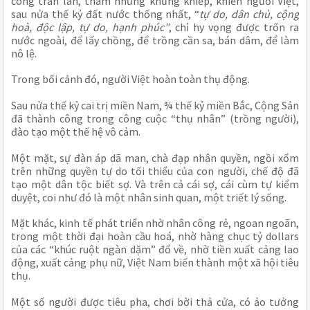
công tràn lan, tham nhũng khủng khiếp, khiến người Việt, 
sau nửa thế kỷ đất nước thống nhất, “
tự do, dân chủ, cộng 
hoà, độc lập, tự do, hạnh phúc”
, chỉ hy vọng được trốn ra 
nước ngoài, để lấy chồng, để trồng cần sa, bán dâm, để làm 
nô lệ.
Trong bối cảnh đó, người Việt hoàn toàn thụ động.
Sau nửa thế kỷ cai trị miền Nam, ¾ thế kỷ miền Bắc, Cộng Sản 
đã thành công trong công cuộc “thụ nhân” (trồng người), 
đào tạo một thế hệ vô cảm.
Một mặt, sự đàn áp dã man, chà đạp nhân quyền, ngồi xổm 
trên những quyền tự do tối thiểu của con người, chế độ đã 
tạo một dân tộc biết sợ. Và trên cả cái sợ, cái cùm tự kiểm 
duyệt, coi như đó là một nhân sinh quan, một triết lý sống.
Mặt khác, kinh tế phát triển nhờ nhân công rẻ, ngoan ngoãn, 
trong một thời đại hoàn cầu hoá, nhờ hàng chục tỷ dollars 
của các “khúc ruột ngàn dặm” đổ về, nhờ tiền xuất cảng lao 
động, xuất cảng phụ nữ, Việt Nam biến thành một xã hội tiêu 
thụ.
Một số người được tiêu pha, chơi bời thả cửa, có ảo tưởng 