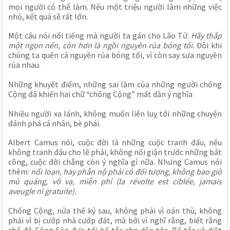
mọi người có thể làm. Nếu một triệu người làm những việc 
nhỏ, kết quả sẽ rất lớn.
Một câu nói nổi tiếng mà người ta gán cho Lão Tử: 
Hãy thắp 
một ngọn nến, còn hơn là ngồi nguyền rủa bóng tối. 
Đôi khi 
chúng ta quên cả nguyền rủa bóng tối, vì còn say sưa nguyền 
rủa nhau.
Những khuyết điểm, những sai lầm của những người chống 
Cộng đã khiến hai chữ “chống Cộng” mất dần ý nghĩa
Nhiều người xa lánh, không muốn liên luỵ tới những chuyện 
đánh phá cá nhân, bè phái.
Albert Camus nói, cuộc đời là những cuộc tranh đấu, nếu 
không tranh đấu cho lẽ phải, không nổi giận trước những bất 
công, cuộc đời chẳng còn ý nghĩa gì nữa. Nhưng Camus nói 
thêm: 
nổi loạn, hay phẫn nộ phải có đối tượng, không bao giờ 
mù quáng, vô vạ, miễn phí (la révolte est ciblée, jamais 
aveugle ni gratuite).
Chống Cộng, nửa thế kỷ sau, không phải vì oán thù, không 
phải vì bị cướp nhà cướp đất, mà bởi vì nghĩ rằng, biết rằng 
chế độ Cộng Sản đưa tới bế tắc cho dân tộc. Bế tắc và diệt 