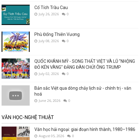
Cổ Tích Trầu Cau
July 26, 2026
0
Phù Đổng Thiên Vương
July 08, 2026
0
QUỐC KHÁNH MỸ - SONG THẤT VIỆT VÀ LŨ "NHỘNG
ĐỎ KÉN VÀNG" ĐĂNG ĐÀN CHỬI ÔNG TRUMP
July 02, 2026
0
Bản sắc Việt qua dòng chảy lịch sử - chính trị - văn
hoá
June 26, 2026
0
VĂN HỌC-NGHỆ THUẬT
Văn học hải ngoại: giai đoạn hình thành, 1980–1986
August 05, 2026
0