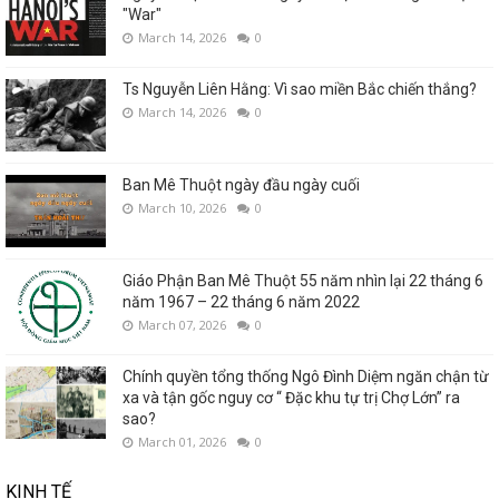
"War"
March 14, 2026
0
Ts Nguyễn Liên Hằng: Vì sao miền Bắc chiến thắng?
March 14, 2026
0
Ban Mê Thuột ngày đầu ngày cuối
March 10, 2026
0
Giáo Phận Ban Mê Thuột 55 năm nhìn lại 22 tháng 6
năm 1967 – 22 tháng 6 năm 2022
March 07, 2026
0
Chính quyền tổng thống Ngô Đình Diệm ngăn chận từ
xa và tận gốc nguy cơ “ Đặc khu tự trị Chợ Lớn” ra
sao?
March 01, 2026
0
KINH TẾ