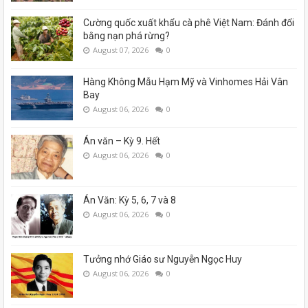
Cường quốc xuất khẩu cà phê Việt Nam: Đánh đổi
bằng nạn phá rừng?
August 07, 2026
0
Hàng Không Mẫu Hạm Mỹ và Vinhomes Hải Vân
Bay
August 06, 2026
0
Án văn – Kỳ 9. Hết
August 06, 2026
0
Án Văn: Kỳ 5, 6, 7 và 8
August 06, 2026
0
Tưởng nhớ Giáo sư Nguyễn Ngọc Huy
August 06, 2026
0