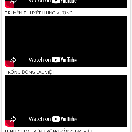
TRUYỀN THUYẾT HÙNG VƯƠNG
TRỐNG ĐỒNG LẠC VIỆT
HÌNH CHIM TRÊN TRỐNG ĐỒNG LẠC VIỆT