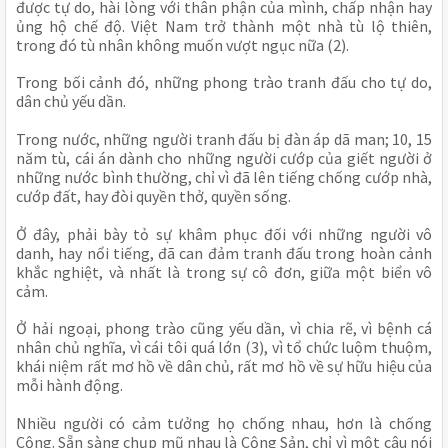
được tự do, hài lòng với thân phận của mình, chấp nhận hay 
ủng hộ chế độ. Việt Nam trở thành một nhà tù lộ thiên, 
trong đó tù nhân không muốn vượt ngục nữa (2).
Trong bối cảnh đó, những phong trào tranh đấu cho tự do, 
dân chủ yếu dần.
Trong nước, những người tranh đấu bị đàn áp dã man; 10, 15 
năm tù, cái án dành cho những người cướp của giết người ở 
những nước bình thường, chỉ vì đã lên tiếng chống cướp nhà, 
cướp đất, hay đòi quyền thở, quyền sống.
Ở đây, phải bày tỏ sự khâm phục đối với những người vô 
danh, hay nổi tiếng, đã can đảm tranh đấu trong hoàn cảnh 
khắc nghiệt, và nhất là trong sự cô đơn, giữa một biển vô 
cảm.
Ở hải ngoại, phong trào cũng yếu dần, vì chia rẽ, vì bệnh cá 
nhân chủ nghĩa, vì cái tôi quá lớn (3), vì tổ chức luộm thuộm, 
khái niệm rất mơ hồ về dân chủ, rất mơ hồ về sự hữu hiệu của 
mỗi hành động.
Nhiều người có cảm tưởng họ chống nhau, hơn là chống 
Cộng. Sẵn sàng chụp mũ nhau là Cộng Sản, chỉ vì một câu nói 