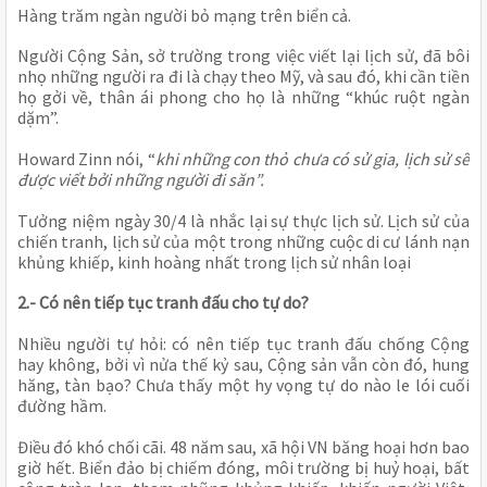
Hàng trăm ngàn người bỏ mạng trên biển cả.
Người Cộng Sản, sở trường trong việc viết lại lịch sử, đã bôi 
nhọ những người ra đi là chạy theo Mỹ, và sau đó, khi cần tiền 
họ gởi về, thân ái phong cho họ là những “khúc ruột ngàn 
dặm”.
Howard Zinn nói, “
khi những con thỏ chưa có sử gia, lịch sử sẽ 
được viết bởi những người đi săn”.
Tưởng niệm ngày 30/4 là nhắc lại sự thực lịch sử. Lịch sử của 
chiến tranh, lịch sử của một trong những cuộc di cư lánh nạn 
khủng khiếp, kinh hoàng nhất trong lịch sử nhân loại
2.- Có nên tiếp tục tranh đấu cho tự do?
Nhiều người tự hỏi: có nên tiếp tục tranh đấu chống Cộng 
hay không, bởi vì nửa thế kỷ sau, Cộng sản vẫn còn đó, hung 
hăng, tàn bạo? Chưa thấy một hy vọng tự do nào le lói cuối 
đường hầm.
Điều đó khó chối cãi. 48 năm sau, xã hội VN băng hoại hơn bao 
giờ hết. Biển đảo bị chiếm đóng, môi trường bị huỷ hoại, bất 