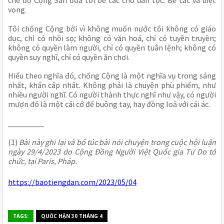
vong.
Tôi chống Cộng bởi vì không muốn nước tôi không có giáo 
dục, chỉ có nhồi sọ; không có văn hoá, chỉ có tuyên truyền; 
không có quyền làm người, chỉ có quyền tuân lệnh; không có 
quyền suy nghĩ, chỉ có quyền ăn chơi.
Hiểu theo nghĩa đó, chống Cộng là một nghĩa vụ trong sáng 
nhất, khẩn cấp nhất. Không phải là chuyện phù phiếm, như 
nhiều người nghĩ. Có người thành thực nghĩ như vậy, có người 
mượn đó là một cái cớ để buông tay, hay đồng loã với cái ác.
_________
(1) 
Bài này ghi lại và bổ túc bài nói chuyện trong cuộc hội luận 
ngày 29/4/2023 do Cộng Đồng Người Việt Quốc gia Tư Do tổ 
chức, tại Paris, Pháp. 
https://baotiengdan.com/2023/05/04
TAGS:
QUỐC HẬN 30 THÁNG 4