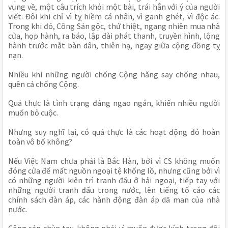
vụng về, một câu trích khỏi một bài, trái hẳn với ý của người 
viết. Đôi khi chỉ vì tỵ hiềm cá nhân, vì ganh ghét, vì độc ác. 
Trong khi đó, Công Sản gộc, thứ thiệt, ngang nhiên mua nhà 
cửa, họp hành, ra báo, lập đài phát thanh, truyền hình, lộng 
hành trước mắt bàn dân, thiên hạ, ngay giữa cộng đồng tỵ 
nạn.
Nhiều khi những người chống Cộng hăng say chống nhau, 
quên cả chống Cộng.
Quả thực là tình trạng đáng ngao ngán, khiến nhiều người 
muốn bỏ cuộc.
Nhưng suy nghĩ lại, có quả thực là các hoạt động đó hoàn 
toàn vô bổ không?
Nếu Việt Nam chưa phải là Bắc Hàn, bởi vì CS không muốn 
đóng cửa để mất nguồn ngoại tệ khổng lồ, nhưng cũng bởi vì 
có những người kiên trì tranh đấu ở hải ngoại, tiếp tay với 
những người tranh đấu trong nước, lên tiếng tố cáo các 
chính sách đàn áp, các hành động đàn áp dã man của nhà 
nước.