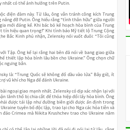
uy nhất có thể ảnh hưởng trên Putin.
ộc điện đàm này. Từ lâu, ông vẫn tránh công kích Trung 
 nâng đỡ Putin. Ông hiểu rằng “tình thân hữu” giữa người 
c gia mới đáng kể. Khi bác bỏ kế hoạch hòa bình của Trung 
 tín hiệu quan trọng!” Khi tình báo Mỹ tiết lộ Trung Cộng 
ghe Bắc Kinh phủ nhận, Zelensky nói vuốt đuôi: “Tôi cũng 
ới Tập. Ông kể lại rằng hai bên đã nói về bang giao giữa 
thể thiết lập hòa bình lâu bền cho Ukraine.” Ông chọn chữ 
uộc ngưng bắn.
ky là: “Trung Quốc sẽ không đổ dầu vào lửa.” Bây giờ, ít 
trợ vũ khí cho Nga để đánh Ukraine.
ài ngoại giao mạnh nhất. Zelensky có dịp xác nhận lại với 
 lãnh thổ bị chia cắt để thỏa hiệp đổi lấy hòa bình. Ông 
phải được tái lập như đường biên giới được ấn định trong 
Ukraine tuyên bố độc lập, trao lại cho Nga các hỏa tiễn và 
án đảo Crimea mà Nikita Krushchev trao cho Ukraine năm 
hỉ có thể lập lại những lời đã nói đi nói lại từ lâu, rằng 