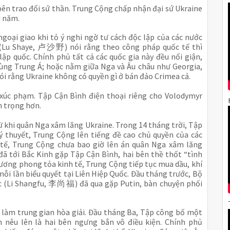
bên trao đổi sứ thần. Trung Cộng chấp nhận đại sứ Ukraine 
i năm. 
oại giao khi tỏ ý nghi ngờ tư cách độc lập của các nước 
 (Lu Shaye, 卢沙野) nói rằng theo công pháp quốc tế thì 
ập quốc. Chính phủ tất cả các quốc gia này đều nổi giận, 
vùng Trung Á; hoặc nằm giữa Nga và Âu châu như Georgia, 
ói rằng Ukraine không có quyền gì ở bán đảo Crimea cả.
ị xúc phạm. Tập Cận Bình điện thoại riêng cho Volodymyr 
n trọng hơn.
ừ khi quân Nga xâm lăng Ukraine. Trong 14 tháng trời, Tập 
ý thuyết, Trung Cộng lên tiếng đề cao chủ quyền của các 
tế, Trung Cộng chưa bao giờ lên án quân Nga xâm lăng 
đã tới Bắc Kinh gặp Tập Cận Bình, hai bên thề thốt “tình 
hương phong tỏa kinh tế, Trung Cộng tiếp tục mua dầu, khí 
i lần biểu quyết tại Liên Hiệp Quốc. Đầu tháng trước, Bộ 
(Li Shangfu, 李尚福) đã qua gặp Putin, bàn chuyện phối 
 làm trung gian hòa giải. Đầu tháng Ba, Tập công bố một 
n nêu lên là hai bên ngưng bắn vô điều kiện. Chính phủ 