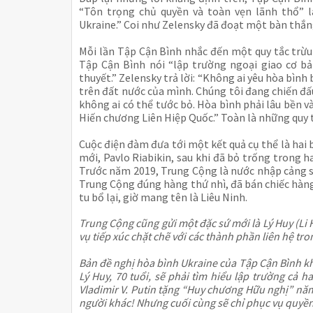
“Tôn trọng chủ quyền và toàn vẹn lãnh thổ” l
Ukraine.” Coi như Zelensky đã đoạt một bàn thắng
Mỗi lần Tập Cận Bình nhắc đến một quy tắc trừu 
Tập Cận Bình nói “lập trường ngoại giao cơ bả
thuyết.” Zelensky trả lời: “Không ai yêu hòa bình 
trên đất nước của mình. Chúng tôi đang chiến đấu
không ai có thể tước bỏ. Hòa bình phải lâu bền và
Hiến chương Liên Hiệp Quốc.” Toàn là những quy 
Cuộc điện đàm đưa tới một kết quả cụ thể là hai 
mới, Pavlo Riabikin, sau khi đã bỏ trống trong 
Trước năm 2019, Trung Cộng là nước nhập cảng sắ
Trung Cộng đúng hàng thứ nhì, đã bán chiếc hàn
tu bổ lại, giờ mang tên là Liêu Ninh.
Trung Cộng cũng gửi một đặc sứ mới là Lý Huy (Li
vụ tiếp xúc chặt chẽ với các thành phần liên hệ tr
Bản đề nghị hòa bình Ukraine của Tập Cận Bình kh
Lý Huy, 70 tuổi, sẽ phải tìm hiểu lập trường cả h
Vladimir V. Putin tặng “Huy chương Hữu nghị” năm 
người khác! Nhưng cuối cùng sẽ chỉ phục vụ quyền