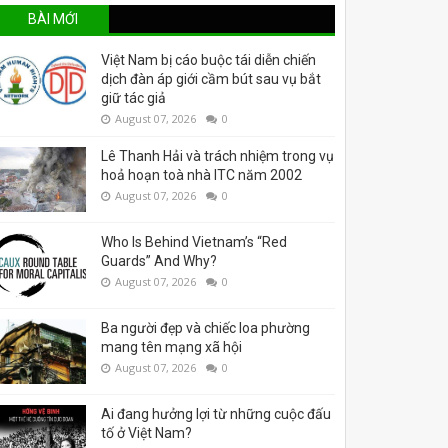
BÀI MỚI
Việt Nam bị cáo buộc tái diễn chiến
dịch đàn áp giới cầm bút sau vụ bắt
giữ tác giả
August 07, 2026
0
Lê Thanh Hải và trách nhiệm trong vụ
hoả hoạn toà nhà ITC năm 2002
August 07, 2026
0
Who Is Behind Vietnam’s “Red
Guards” And Why?
August 07, 2026
0
Ba người đẹp và chiếc loa phường
mang tên mạng xã hội
August 07, 2026
0
Ai đang hưởng lợi từ những cuộc đấu
tố ở Việt Nam?