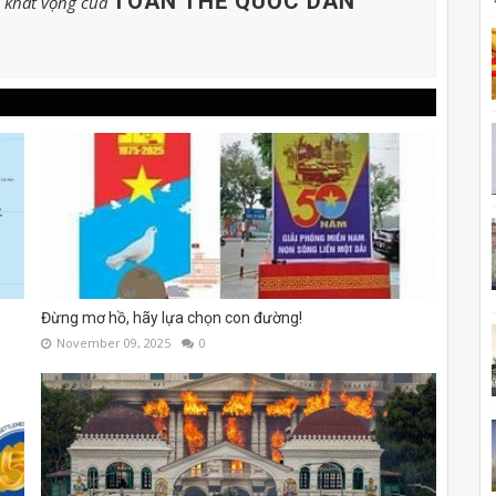
TOÀN THỂ QUỐC DÂN
o khát vọng của
Đừng mơ hồ, hãy lựa chọn con đường!
November 09, 2025
0