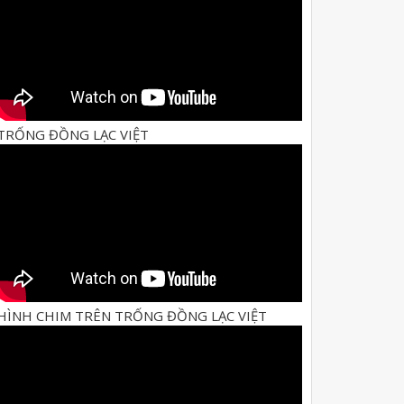
TRỐNG ĐỒNG LẠC VIỆT
HÌNH CHIM TRÊN TRỐNG ĐỒNG LẠC VIỆT