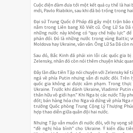
Cuộc điện đàm đưa tới một kết quả cụ thể là hai 
mới, Pavlo Riabikin, sau khi đã bỏ trống trong ha
Đại sứ Trung Quốc ở Pháp đã gây một trận bão ng
nằm trong Liên bang Xô Viết cũ. Ông Lữ Sa Dã
những nước này không có “quy chế hiệu lực” để l
phản đối. Đó là những nước trong vùng Baltic; 
Moldova hay Ukraine, vân vân. Ông Lữ Sa Dã còn n
Sau đó, Bắc Kinh đã phải xin lỗi các quốc gia b
Zelensky, nhân đó còn nói thêm chuyện khác qua
Đây lần đầu tiên Tập nói chuyện với Zelensky kể t
ngả về phía Putin nhưng vẫn đi nước đôi. Trên l
quốc gia không ai được xâm phạm. Trong thực 
Ukraine. Trước khi đánh Ukraine, Vladimir Putin 
thân hữu vô giới hạn.” Khi Nga bị các nước Tây p
đốt; bán hàng hóa cho Nga và đứng về phía Nga mỗ
trưởng Quốc phòng Trung Cộng Lý Thượng Phúc 
hợp thao diễn giữa quân đội hai nước.
Nhưng Tập vẫn muốn đi nước đôi, với hy vọng sẽ
“đề nghị hòa bình” cho Ukraine. Ý kiến đầu tiê