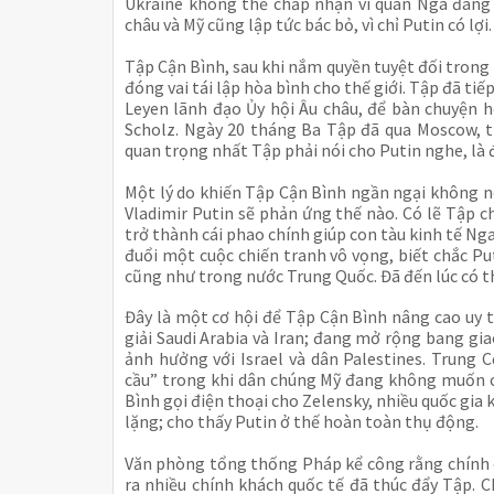
Ukraine không thể chấp nhận vì quân Nga đang 
châu và Mỹ cũng lập tức bác bỏ, vì chỉ Putin có lợi.
Tập Cận Bình, sau khi nắm quyền tuyệt đối trong
đóng vai tái lập hòa bình cho thế giới. Tập đã t
Leyen lãnh đạo Ủy hội Âu châu, để bàn chuyện h
Scholz. Ngày 20 tháng Ba Tập đã qua Moscow, tự
quan trọng nhất Tập phải nói cho Putin nghe, là 
Một lý do khiến Tập Cận Bình ngần ngại không nói
Vladimir Putin sẽ phản ứng thế nào. Có lẽ Tập c
trở thành cái phao chính giúp con tàu kinh tế Ng
đuổi một cuộc chiến tranh vô vọng, biết chắc Puti
cũng như trong nước Trung Quốc. Đã đến lúc có th
Đây là một cơ hội để Tập Cận Bình nâng cao uy t
giải Saudi Arabia và Iran; đang mở rộng bang gia
ảnh hưởng với Israel và dân Palestines. Trung
cầu” trong khi dân chúng Mỹ đang không muốn can
Bình gọi điện thoại cho Zelensky, nhiều quốc gia 
lặng; cho thấy Putin ở thế hoàn toàn thụ động.
Văn phòng tổng thống Pháp kể công rằng chính ô
ra nhiều chính khách quốc tế đã thúc đẩy Tập. 