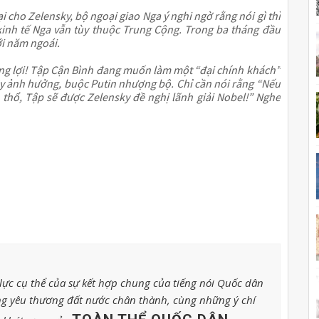
i cho Zelensky, bộ ngoại giao Nga ý nghi ngờ rằng nói gì thì 
inh tế Nga vẫn tùy thuộc Trung Cộng. Trong ba tháng đầu 
ới năm ngoái.
ũng lợi! Tập Cận Bình đang muốn làm một “đại chính khách” 
ây ảnh hưởng, buộc Putin nhượng bộ. Chỉ cần nói rằng “Nếu 
thổ, Tập sẽ được Zelensky đề nghị lãnh giải Nobel!” Nghe 
ực cụ thể của sự kết hợp chung của tiếng nói Quốc dân
g yêu thương đất nước chân thành, cùng những ý chí