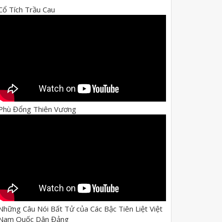
Cổ Tích Trầu Cau
Phù Đổng Thiên Vương
Những Câu Nói Bất Tử của Các Bậc Tiên Liệt Việt
Nam Quốc Dân Đảng