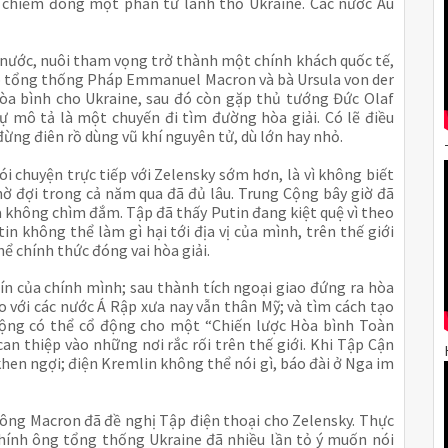
chiếm đóng một phần tư lãnh thổ Ukraine. Các nước Âu 
 nước, nuôi tham vọng trở thành một chính khách quốc tế, 
iếp tổng thống Pháp Emmanuel Macron và bà Ursula von der 
òa bình cho Ukraine, sau đó còn gặp thủ tướng Đức Olaf 
 mô tả là một chuyến đi tìm đường hòa giải. Có lẽ điều 
đừng điên rồ dùng vũ khí nguyên tử, dù lớn hay nhỏ.
 chuyện trực tiếp với Zelensky sớm hơn, là vì không biết 
hờ đợi trong cả năm qua đã đủ lâu. Trung Cộng bây giờ đã 
a không chìm đắm. Tập đã thấy Putin đang kiệt quệ vì theo 
n không thể làm gì hại tới địa vị của mình, trên thế giới 
ể chính thức đóng vai hòa giải.
ín của chính mình; sau thành tích ngoại giao đứng ra hòa 
o với các nước Á Rập xưa nay vẫn thân Mỹ; và tìm cách tạo 
 Cộng có thể cổ động cho một “Chiến lược Hòa bình Toàn 
 thiệp vào những nơi rắc rối trên thế giới. Khi Tập Cận 
khen ngợi; điện Kremlin không thể nói gì, báo đài ở Nga im 
ng Macron đã đề nghị Tập điện thoại cho Zelensky. Thực 
Chính ông tổng thống Ukraine đã nhiều lần tỏ ý muốn nói 