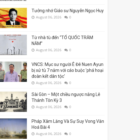
Tưởng nhớ Giáo sư Nguyễn Ngọc Huy
August 06, 2026
0
Từ nhà tù đến “TỔ QUỐC TRĂM
NĂM”
August 06, 2026
0
VNCS: Mục sư người Ê Đê Nuen Ayun
bị xử tù 7 năm với cáo buộc 'phá hoại
đoàn kết dân tộc'
August 06, 2026
0
Sài Gòn – Một chiều ngược nắng Lê
Thánh Tôn Kỳ 3
August 06, 2026
0
Pháp Xâm Lăng Và Sự Suy Vong Văn
Hoá Bài 4
August 06, 2026
0