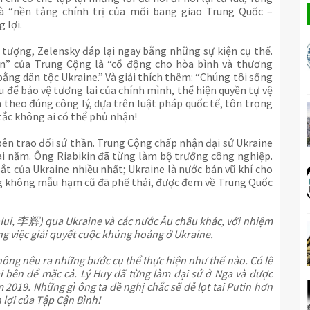
à “nền tảng chính trị của mối bang giao Trung Quốc – 
 lợi.
tượng, Zelensky đáp lại ngay bằng những sự kiện cụ thể. 
n” của Trung Cộng là “cổ động cho hòa bình và thương 
bằng dân tộc Ukraine.” Và giải thích thêm: “Chúng tôi sống 
 để bảo vệ tương lai của chính mình, thể hiện quyền tự vệ 
 theo đúng công lý, dựa trên luật pháp quốc tế, tôn trọng 
tắc không ai có thể phủ nhận!
bên trao đổi sứ thần. Trung Cộng chấp nhận đại sứ Ukraine 
hai năm. Ông Riabikin đã từng làm bộ trưởng công nghiệp. 
t của Ukraine nhiều nhất; Ukraine là nước bán vũ khí cho 
g không mẫu hạm cũ đã phế thải, được đem về Trung Quốc 
 Hui, 李辉) qua Ukraine và các nước Âu châu khác, với nhiệm 
ong việc giải quyết cuộc khủng hoảng ở Ukraine.
ông nêu ra những bước cụ thể thực hiện như thế nào. Có lẽ 
ai bên để mặc cả. Lý Huy đã từng làm đại sứ ở Nga và được 
2019. Những gì ông ta đề nghị chắc sẽ dễ lọt tai Putin hơn 
 lợi của Tập Cận Bình!