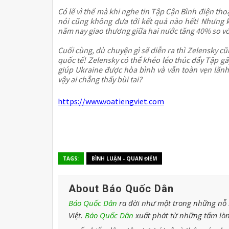
Có lẽ vì thế mà khi nghe tin Tập Cận Bình điện thoạ
nói cũng không đưa tới kết quả nào hết! Nhưng k
năm nay giao thương giữa hai nước tăng 40% so v
Cuối cùng, dù chuyện gì sẽ diễn ra thì Zelensky c
quốc tế! Zelensky có thể khéo léo thúc đẩy Tập g
giúp Ukraine được hòa bình và vẫn toàn vẹn lãnh 
vậy ai chẳng thấy bùi tai?
https://www.voatiengviet.com
TAGS:
BÌNH LUẬN - QUAN ĐIỂM
About Báo Quốc Dân
Báo Quốc Dân
ra đời như một trong những nỗ l
Việt.
Báo Quốc Dân
xuất phát từ những tấm lòn