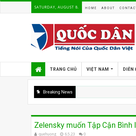
SATURDAY, AUGUST 8.
HOME
ABOUT
CONTAC
TRANG CHỦ
VIỆT NAM
DIỄN
Breaking News
Zelensky muốn Tập Cận Bình 
quehuong
6.5.23
0