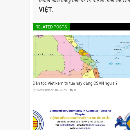
muốn hiến dâng tâm tư, trí tuệ và thân xác ch
VIỆT
.
RELATED POSTS
Dân tộc Việt kém trí tuệ hay đảng CSVN ngu si?
November 10, 2025
0