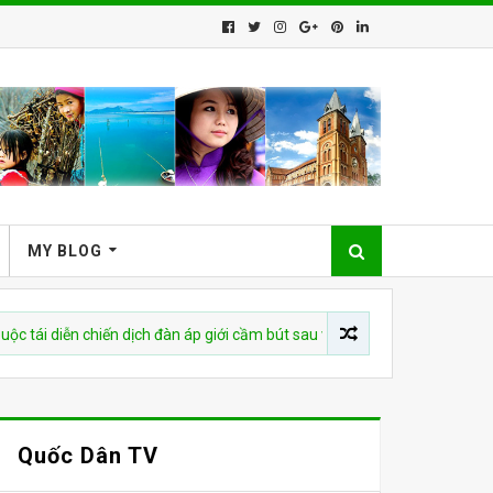
MY BLOG
ễn chiến dịch đàn áp giới cầm bút sau vụ bắt giữ tác giả
CHUY
Quốc Dân TV