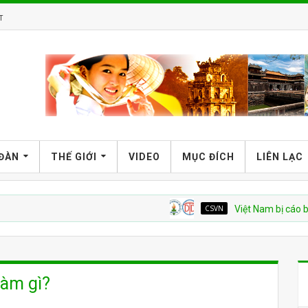
T
 ĐÀN
THẾ GIỚI
VIDEO
MỤC ĐÍCH
LIÊN LẠC
CSVN
Việt Nam bị cáo buộc tái di
làm gì?