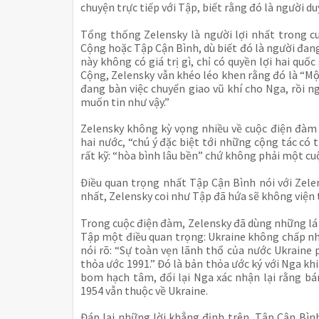
chuyện trực tiếp với Tập, biết rằng đó là người d
Tổng thống Zelensky là người lợi nhất trong cu
Cộng hoặc Tập Cận Bình, dù biết đó là người đang
này không có giá trị gì, chỉ có quyền lợi hai quố
Cộng, Zelensky vẫn khéo léo khen rằng đó là “Một
đang bàn việc chuyển giao vũ khí cho Nga, rồi n
muốn tin như vậy.”
Zelensky không kỳ vọng nhiều về cuộc điện đàm v
hai nước, “chú ý đặc biệt tới những cộng tác có 
rất kỹ: “hòa bình lâu bền” chứ không phải một c
Điều quan trọng nhất Tập Cận Bình nói với Zelens
nhất, Zelensky coi như Tập đã hứa sẽ không viện 
Trong cuộc điện đàm, Zelensky đã dùng những lá b
Tập một điều quan trọng: Ukraine không chấp nhận
nói rõ: “Sự toàn vẹn lãnh thổ của nước Ukraine 
thỏa ước 1991.” Đó là bản thỏa ước ký với Nga khi 
bom hạch tâm, đổi lại Nga xác nhận lại rằng b
1954 vẫn thuộc về Ukraine.
Đáp lại những lời khẳng định trên, Tập Cận Bình c