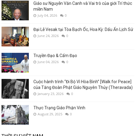
Giáo sư Nguyễn Văn Canh và Vai trò của giới Trí thức
miền Nam
July 04, 2026
0
Đại Lễ Vesak tại Tòa Bạch Ốc, Hoa Kỳ: Dấu Ấn Lịch Sử
June 24, 2026
0
Truyền Đạo & Cấm Đạo
June 04, 2026
0
Cuộc hành trình “Đi Bộ Vì Hòa Bình” [Walk for Peace]
của Tăng Đoàn Phật Giáo Nguyên Thủy (Theravada)
January 23, 2026
0
Thực Trạng Giáo Phận Vinh
August 29, 2025
0