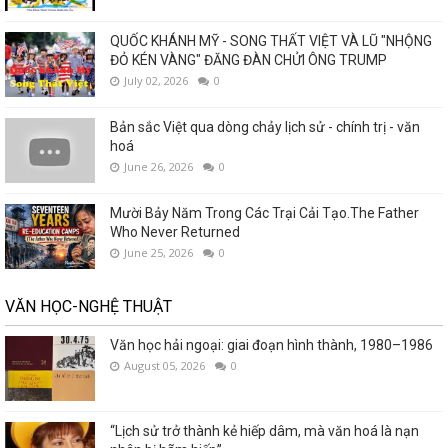
QUỐC KHÁNH MỸ - SONG THẤT VIỆT VÀ LŨ "NHỘNG
ĐỎ KÉN VÀNG" ĐĂNG ĐÀN CHỬI ÔNG TRUMP
July 02, 2026
0
Bản sắc Việt qua dòng chảy lịch sử - chính trị - văn
hoá
June 26, 2026
0
Mười Bảy Năm Trong Các Trại Cải Tạo.The Father
Who Never Returned
June 25, 2026
0
VĂN HỌC-NGHỆ THUẬT
Văn học hải ngoại: giai đoạn hình thành, 1980–1986
August 05, 2026
0
“Lịch sử trở thành kẻ hiếp dâm, mà văn hoá là nạn