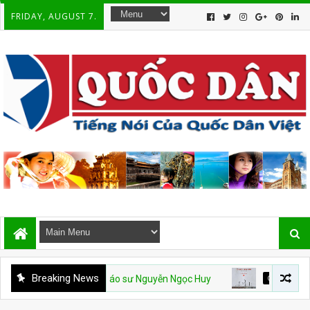
FRIDAY, AUGUST 7.
Breaking News
ưởng nhớ Giáo sư Nguyễn Ngọc Huy
QUỐC HẬN 30 THÁNG 4
T