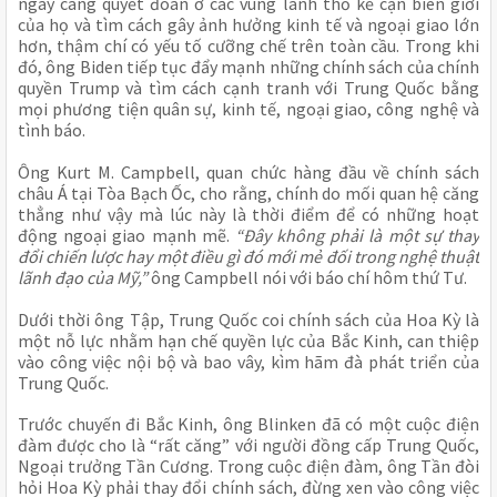
ngày càng quyết đoán ở các vùng lãnh thổ kề cận biên giới
của họ và tìm cách gây ảnh hưởng kinh tế và ngoại giao lớn
hơn, thậm chí có yếu tố cưỡng chế trên toàn cầu. Trong khi
đó, ông Biden tiếp tục đẩy mạnh những chính sách của chính
quyền Trump và tìm cách cạnh tranh với Trung Quốc bằng
mọi phương tiện quân sự, kinh tế, ngoại giao, công nghệ và
tình báo.
Ông Kurt M. Campbell, quan chức hàng đầu về chính sách
châu Á tại Tòa Bạch Ốc, cho rằng, chính do mối quan hệ căng
thẳng như vậy mà lúc này là thời điểm để có những hoạt
động ngoại giao mạnh mẽ.
“Đây không phải là một sự thay
đổi chiến lược hay một điều gì đó mới mẻ đối trong nghệ thuật
lãnh đạo của Mỹ,”
ông Campbell nói với báo chí hôm thứ Tư.
Dưới thời ông Tập, Trung Quốc coi chính sách của Hoa Kỳ là
một nỗ lực nhằm hạn chế quyền lực của Bắc Kinh, can thiệp
vào công việc nội bộ và bao vây, kìm hãm đà phát triển của
Trung Quốc.
Trước chuyến đi Bắc Kinh, ông Blinken đã có một cuộc điện
đàm được cho là “rất căng” với người đồng cấp Trung Quốc,
Ngoại trưởng Tần Cương. Trong cuộc điện đàm, ông Tần đòi
hỏi Hoa Kỳ phải thay đổi chính sách, đừng xen vào công việc