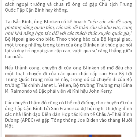
cách ngoại trưởng và chưa rõ ông có gặp Chủ tịch Trung
Quốc Tập Cận Bình hay không.
Tại Bắc Kinh, ông Blinken có kế hoạch
“nêu các vấn đề song
phương đáng quan tâm, các vấn đề toàn cầu và khu vực, cũng
như khả năng hợp tác đối với các thách thức xuyên quốc gia,”
Bộ Ngoại giao cho biết. Theo thông báo của Bộ Ngoại giao,
một trong những trọng tâm của ông Blinken là thúc giục nối
lại và duy trì ngoại giao cấp cao, vượt qua sự căng thẳng giữa
hai nước.
Nếu thành công, chuyến đi của ông Blinken sẽ mở đầu cho
một loạt chuyến đi của các quan chức cấp cao Hoa Kỳ tới
Trung Quốc trong mùa hè này, trong đó có chuyến đi của Bộ
trưởng Tài chính Janet L. Yellen, Bộ trưởng Thương mại Gina
M. Raimondo và Đặc phái viên về Khí hậu John Kerry.
Các chuyến thăm đó cũng có thể mở đường cho chuyến đi của
ông Tập Cận Bình tới San Francisco dự hội nghị thượng đỉnh
các nhà lãnh đạo Diễn đàn Hợp tác Kinh tế Châu Á-Thái Bình
Dương (APEC) và gặp Tổng thống Joe Biden vào tháng Mười
Một.