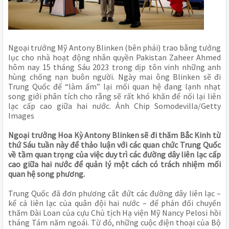
Ngoại trưởng Mỹ Antony Blinken (bên phải) trao bằng tưởng
lục cho nhà hoạt động nhân quyền Pakistan Zaheer Ahmed
hôm nay 15 tháng Sáu 2023 trong dịp tôn vinh những anh
hùng chống nạn buôn người. Ngày mai ông Blinken sẽ đi
Trung Quốc để “làm ấm” lại mối quan hệ đang lạnh nhạt
song giới phân tích cho rằng sẽ rất khó khăn để nối lại liên
lạc cấp cao giữa hai nước. Ảnh Chip Somodevilla/Getty
Images
Ngoại trưởng Hoa Kỳ Antony Blinken sẽ đi thăm Bắc Kinh từ
thứ Sáu tuần này để thảo luận với các quan chức Trung Quốc
về tầm quan trọng của việc duy trì các đường dây liên lạc cấp
cao giữa hai nước để quản lý một cách có trách nhiệm mối
quan hệ song phương.
Trung Quốc đã đơn phương cắt đứt các đường dây liên lạc –
kể cả liên lạc của quân đội hai nước – để phản đối chuyến
thăm Đài Loan của cựu Chủ tịch Hạ viện Mỹ Nancy Pelosi hồi
tháng Tám năm ngoái. Từ đó, những cuộc điện thoại của Bộ