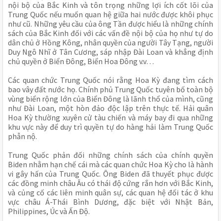
nội bộ của Bắc Kinh và tôn trọng những lợi ích cốt lõi của
Trung Quốc nếu muốn quan hệ giữa hai nước được khôi phục
như cũ. Những yêu cầu của ông Tần được hiểu là những chính
sách của Bắc Kinh đối với các vấn đề nội bộ của họ như tự do
dân chủ ở Hồng Kông, nhân quyền của người Tây Tạng, người
Duy Ngô Nhĩ ở Tân Cương, sáp nhập Đài Loan và khẳng định
chủ quyền ở Biển Đông, Biển Hoa Đông v.v…
Các quan chức Trung Quốc nói rằng Hoa Kỳ đang tìm cách
bao vây đất nước họ. Chính phủ Trung Quốc tuyên bố toàn bộ
vùng biển rộng lớn của Biển Đông là lãnh thổ của mình, cũng
như Đài Loan, một hòn đảo độc lập trên thực tế. Hải quân
Hoa Kỳ thường xuyên cử tàu chiến và máy bay đi qua những
khu vực này để duy trì quyền tự do hàng hải làm Trung Quốc
phẫn nộ.
Trung Quốc phản đối những chính sách của chính quyền
Biden nhằm hạn chế cái mà các quan chức Hoa Kỳ cho là hành
vi gây hấn của Trung Quốc. Ông Biden đã thuyết phục được
các đồng minh châu Âu có thái độ cứng rắn hơn với Bắc Kinh,
và củng cố các liên minh quân sự, các quan hệ đối tác ở khu
vực châu Á-Thái Bình Dương, đặc biệt với Nhật Bản,
Philippines, Úc và Ấn Độ.