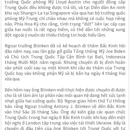
trưởng Quốc phòng Mỹ Lloyd Austin cho người đồng cấp
Trung Quốc đều không được trả lời, và tại Diễn đàn An ninh
khu vực Shangri-La tại Singapore vừa qua hai bộ trưởng quốc
phòng Mỹ-Trung chỉ chào nhau mà không có cuộc họp riêng
nào. Phía Hoa Kỳ cho rằng, tình trạng “đứt” liên lạc cấp cao
giữa hai nước là rất nguy hiểm, có thể dẫn tới những xung
đột ngoài ý muốn do thiếu thông tin hoặc hiểu lầm.
Ngoại trưởng Blinken đã có kế hoạch đi thăm Bắc Kinh hồi
đầu năm nay, sau lần gặp gỡ giữa Tổng thống Mỹ Joe Biden
và Chủ tịch Trung Quốc Tập Cận Bình tại Bali, Indonesia
tháng Mười Một năm ngoái. Nhưng chuyến đi bị đình hoãn
vào phút cuối sau vụ một khinh khí cầu do thám của Trung
Quốc bay vào không phận Mỹ và bị bắn hạ ngày 4 tháng Hai
vừa qua.
Đến hôm nay ông Blinken mới thực hiện được chuyến đi được
cho là sẽ làm ấm lại phần nào mối quan hệ đang hết sức lạnh
nhạt giữa hai cường quốc. Bộ Ngoại giao hôm thứ Tư thông
báo rằng Ngoại trưởng Antony J. Blinken sẽ đến Bắc Kinh
vào thứ Sáu 16 tháng Sáu. Ông dự kiến gặp các quan chức
Trung Quốc trong hai ngày ở Bắc Kinh trước khi bay đến một
hội nghị ở London tập trung vào việc tái thiết Ukraine. Đây là
chuyến đi đầu tiên của ông Blinken tới Trung Quốc với tư