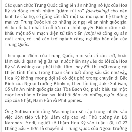
Các quan chức Trung Quốc cũng lên án những nỗ lực của Hoa
Kỳ và đồng minh nhằm “giảm rủi ro”
(de-risking)
cho nền
kinh tế của họ, cố gắng cắt đứt một số mối quan hệ thương
mại với Trung Quốc khi có những lo ngại về an ninh quốc gia.
Ví dụ nổi bật nhất là nỗ lực của chính quyền Biden cấm xuất
khẩu một số vi mạch điện tử tân tiến
(chip)
và công cụ sản
xuất chip, có thể cản trở ngành công nghiệp bán dẫn của
Trung Quốc.
Theo quan điểm của Trung Quốc, mọi yếu tố cản trở, hoặc
làm xấu đi quan hệ giữa hai nước hiện nay đều do lỗi của Hoa
Kỳ và Washington phải thật tâm thay đổi thì mới mong cải
thiện tình hình. Trong hoàn cảnh bất đồng sâu sắc như vậy,
Hoa Kỳ không mong đợi sẽ có đột phá trong chuyến đi Bắc
Kinh của Ngoại trưởng Blinken, theo lời ông Jake Sullivan,
Cố vấn An ninh quốc gia của Tòa Bạch Ốc, phát biểu tại một
cuộc họp báo ở Tokyo sau khi hội đàm với những người đồng
cấp của Nhật, Nam Hàn và Philippines.
Ông Sullivan nói rằng Washington sẽ tập trung nhiều vào
việc đón tiếp và hội đàm cấp cao với Thủ tướng Ấn Độ
Narendra Modi, người sẽ thăm Hoa Kỳ vào tuần tới, từ 22
tháng Sáu – hơn là chuyến đi Trung Quốc của Ngoại trưởng