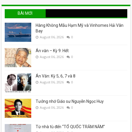
BÀI MỚI
Hàng Không Mẫu Hạm Mỹ và Vinhomes Hải Vân
Bay
August 06, 2026
0
Án văn – Kỳ 9. Hết
August 06, 2026
0
Án Văn: Kỳ 5, 6, 7 và 8
August 06, 2026
0
Tưởng nhớ Giáo sư Nguyễn Ngọc Huy
August 06, 2026
0
Từ nhà tù đến “TỔ QUỐC TRĂM NĂM”