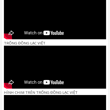
TRỐNG ĐỒNG LẠC VIỆT
HÌNH CHIM TRÊN TRỐNG ĐỒNG LẠC VIỆT