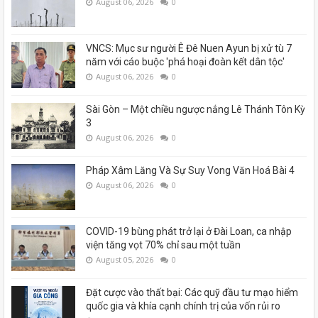
August 06, 2026
0
VNCS: Mục sư người Ê Đê Nuen Ayun bị xử tù 7
năm với cáo buộc 'phá hoại đoàn kết dân tộc'
August 06, 2026
0
Sài Gòn – Một chiều ngược nắng Lê Thánh Tôn Kỳ
3
August 06, 2026
0
Pháp Xâm Lăng Và Sự Suy Vong Văn Hoá Bài 4
August 06, 2026
0
COVID-19 bùng phát trở lại ở Đài Loan, ca nhập
viện tăng vọt 70% chỉ sau một tuần
August 05, 2026
0
Đặt cược vào thất bại: Các quỹ đầu tư mạo hiểm
quốc gia và khía cạnh chính trị của vốn rủi ro