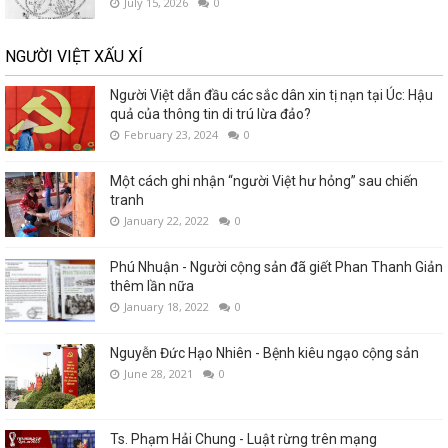
July 15, 2026
0
NGƯỜI VIỆT XẤU XÍ
Người Việt dẫn đầu các sắc dân xin tị nạn tại Úc: Hậu
quả của thông tin di trú lừa đảo?
February 23, 2024
0
Một cách ghi nhận “người Việt hư hỏng” sau chiến
tranh
January 22, 2022
0
Phú Nhuận - Người cộng sản đã giết Phan Thanh Giản
thêm lần nữa
January 18, 2022
0
Nguyễn Đức Hạo Nhiên - Bệnh kiêu ngạo cộng sản
June 28, 2021
0
Ts. Phạm Hải Chung - Luật rừng trên mạng