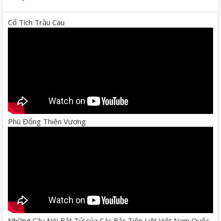
Cổ Tích Trầu Cau
Phù Đổng Thiên Vương
Những Câu Nói Bất Tử của Các Bậc Tiên Liệt Việt Nam Quốc