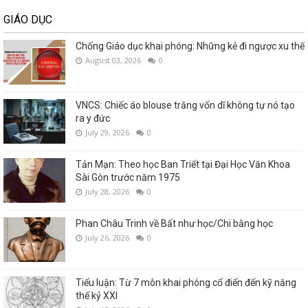
GIÁO DỤC
Chống Giáo dục khai phóng: Những kẻ đi ngược xu thế
August 03, 2026
0
VNCS: Chiếc áo blouse trắng vốn dĩ không tự nó tạo
ra y đức
July 29, 2026
0
Tản Mạn: Theo học Ban Triết tại Đại Học Văn Khoa
Sài Gòn trước năm 1975
July 28, 2026
0
Phan Châu Trinh về Bất như học/Chi bằng học
July 26, 2026
0
Tiểu luận: Từ 7 môn khai phóng cổ điển đến kỹ năng
thế kỷ XXI