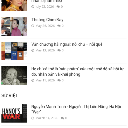
nhân bị hãm hiếp”
July 23, 2026
0
Thoáng Chim Bay
May 26, 2026
0
Văn chương hải ngoại: nỗi chữ – nỗi quê
May 13, 2026
0
Họ chỉ có thể là “sản phẩm” của một chế độ xã hội tự
do, nhân bản và khai phóng
May 11, 2026
0
SỬ VIỆT
Nguyễn Mạnh Trinh - Nguyễn Thị Liên Hằng: Hà Nội
"War"
March 14, 2026
0