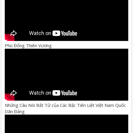
Phù Đổng Thiên Vương
Những Câu Nói Bất Tử của Các Bậc Tiên Liệt Việt Nam Quốc
Dân Đảng