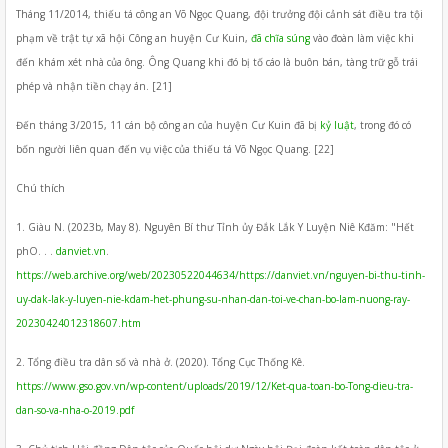
Tháng 11/2014, thiếu tá công an Võ Ngọc Quang, đội trưởng đội cảnh sát điều tra tội
phạm về trật tự xã hội Công an huyện Cư Kuin,
đã chĩa súng
vào đoàn làm việc khi
đến khám xét nhà của ông. Ông Quang khi đó bị tố cáo là buôn bán, tàng trữ gỗ trái
phép và nhận tiền chạy án. [21]
Đến tháng 3/2015, 11 cán bộ công an của huyện Cư Kuin đã bị
kỷ luật
, trong đó có
bốn người liên quan đến vụ việc của thiếu tá Võ Ngọc Quang. [22]
Chú thích
1. Giàu N. (2023b, May 8). Nguyên Bí thư Tỉnh ủy Đắk Lắk Y Luyện Niê Kđăm: "Hết
phO. . .
danviet.vn
.
https://web.archive.org/web/20230522044634/https://danviet.vn/nguyen-bi-thu-tinh-
uy-dak-lak-y-luyen-nie-kdam-het-phung-su-nhan-dan-toi-ve-chan-bo-lam-nuong-ray-
20230424012318607.htm
2. Tổng điều tra dân số và nhà ở. (2020). Tổng Cục Thống Kê.
https://www.gso.gov.vn/wp-content/uploads/2019/12/Ket-qua-toan-bo-Tong-dieu-tra-
dan-so-va-nha-o-2019.pdf