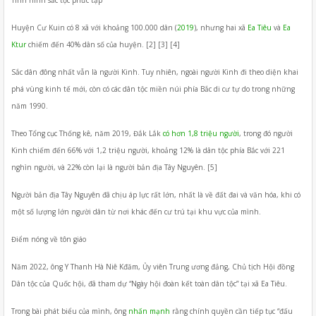
Tình hình sắc tộc phức tạp
Huyện Cư Kuin có 8 xã với khoảng 100.000 dân (
2019
), nhưng hai xã
Ea Tiêu
và
Ea
Ktur
chiếm đến 40% dân số của huyện. [2] [3] [4]
Sắc dân đông nhất vẫn là người Kinh. Tuy nhiên, ngoài người Kinh đi theo diện khai
phá vùng kinh tế mới, còn có các dân tộc miền núi phía Bắc di cư tự do trong những
năm 1990.
Theo Tổng cục Thống kê, năm 2019, Đắk Lắk
có hơn 1,8 triệu người
, trong đó người
Kinh chiếm đến 66% với 1,2 triệu người, khoảng 12% là dân tộc phía Bắc với 221
nghìn người, và 22% còn lại là người bản địa Tây Nguyên. [5]
Người bản địa Tây Nguyên đã chịu áp lực rất lớn, nhất là về đất đai và văn hóa, khi có
một số lượng lớn người dân từ nơi khác đến cư trú tại khu vực của mình.
Điểm nóng về tôn giáo
Năm 2022, ông Y Thanh Hà Niê Kđăm, Ủy viên Trung ương đảng, Chủ tịch Hội đồng
Dân tộc của Quốc hội, đã tham dự “Ngày hội đoàn kết toàn dân tộc” tại xã Ea Tiêu.
Trong bài phát biểu của mình, ông
nhấn mạnh
rằng chính quyền cần tiếp tục “đấu