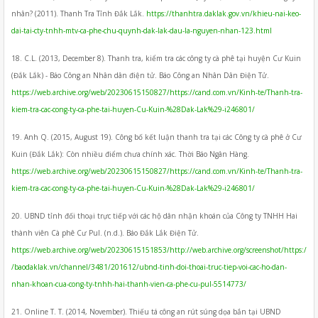
nhân? (2011). Thanh Tra Tỉnh Đắk Lắk.
https://thanhtra.daklak.gov.vn/khieu-nai-keo-
dai-tai-cty-tnhh-mtv-ca-phe-chu-quynh-dak-lak-dau-la-nguyen-nhan-123.html
18. C.L. (2013, December 8). Thanh tra, kiểm tra các công ty cà phê tại huyện Cư Kuin
(Đắk Lắk) - Báo Công an Nhân dân điện tử. Báo Công an Nhân Dân Điện Tử.
https://web.archive.org/web/20230615150827/https://cand.com.vn/Kinh-te/Thanh-tra-
kiem-tra-cac-cong-ty-ca-phe-tai-huyen-Cu-Kuin-%28Dak-Lak%29-i246801/
19. Anh Q. (2015, August 19). Công bố kết luận thanh tra tại các Công ty cà phê ở Cư
Kuin (Đắk Lắk): Còn nhiều điểm chưa chính xác. Thời Báo Ngân Hàng.
https://web.archive.org/web/20230615150827/https://cand.com.vn/Kinh-te/Thanh-tra-
kiem-tra-cac-cong-ty-ca-phe-tai-huyen-Cu-Kuin-%28Dak-Lak%29-i246801/
20. UBND tỉnh đối thoại trực tiếp với các hộ dân nhận khoán của Công ty TNHH Hai
thành viên Cà phê Cư Pul. (n.d.). Báo Đắk Lắk Điện Tử.
https://web.archive.org/web/20230615151853/http://web.archive.org/screenshot/https:/
/baodaklak.vn/channel/3481/201612/ubnd-tinh-doi-thoai-truc-tiep-voi-cac-ho-dan-
nhan-khoan-cua-cong-ty-tnhh-hai-thanh-vien-ca-phe-cu-pul-5514773/
21. Online T. T. (2014, November). Thiếu tá công an rút súng dọa bắn tại UBND