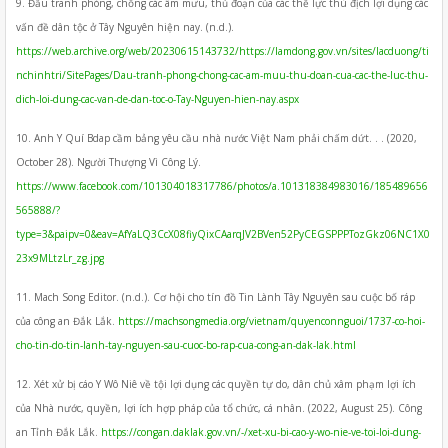
9. Đấu tranh phòng, chống các âm mưu, thủ đoạn của các thế lực thù địch lợi dụng các
vấn đề dân tộc ở Tây Nguyên hiện nay. (n.d.).
https://web.archive.org/web/20230615143732/https://lamdong.gov.vn/sites/lacduong/ti
nchinhtri/SitePages/Dau-tranh-phong-chong-cac-am-muu-thu-doan-cua-cac-the-luc-thu-
dich-loi-dung-cac-van-de-dan-toc-o-Tay-Nguyen-hien-nay.aspx
10. Anh Y Quí Bdap cầm bảng yêu cầu nhà nước Việt Nam phải chấm dứt. . . (2020,
October 28). Người Thượng Vì Công Lý.
https://www.facebook.com/101304018317786/photos/a.101318384983016/185489656
565888/?
type=3&paipv=0&eav=AfYaLQ3CcX08fiyQixCAarqJV2BVen52PyCEGSPPPTozGkz06NC1X0
23x9MLtzLr_zg.jpg
11. Mach Song Editor. (n.d.). Cơ hội cho tín đồ Tin Lành Tây Nguyên sau cuộc bố ráp
của công an Đắk Lắk.
https://machsongmedia.org/vietnam/quyenconnguoi/1737-co-hoi-
cho-tin-do-tin-lanh-tay-nguyen-sau-cuoc-bo-rap-cua-cong-an-dak-lak.html
12. Xét xử bị cáo Y Wô Niê về tội lợi dụng các quyền tự do, dân chủ xâm phạm lợi ích
của Nhà nước, quyền, lợi ích hợp pháp của tổ chức, cá nhân. (2022, August 25). Công
an Tỉnh Đắk Lắk.
https://congan.daklak.gov.vn/-/xet-xu-bi-cao-y-wo-nie-ve-toi-loi-dung-