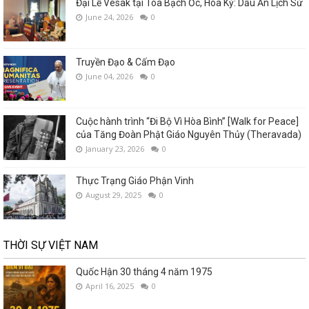
Đại Lễ Vesak tại Tòa Bạch Ốc, Hoa Kỳ: Dấu Ấn Lịch Sử
June 24, 2026
0
Truyền Đạo & Cấm Đạo
June 04, 2026
0
Cuộc hành trình “Đi Bộ Vì Hòa Bình” [Walk for Peace]
của Tăng Đoàn Phật Giáo Nguyên Thủy (Theravada)
January 23, 2026
0
Thực Trạng Giáo Phận Vinh
August 29, 2025
0
THỜI SỰ VIỆT NAM
Quốc Hận 30 tháng 4 năm 1975
April 16, 2025
0