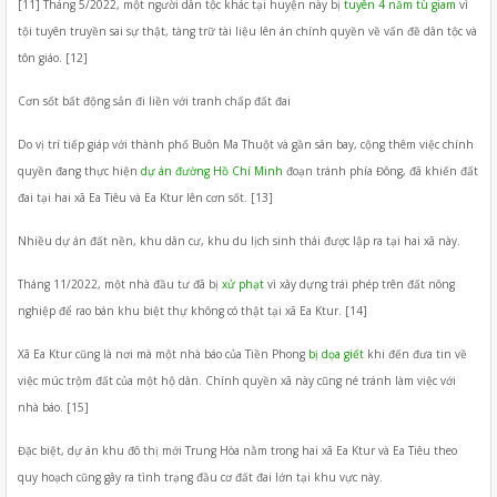
[11] Tháng 5/2022, một người dân tộc khác tại huyện này bị
tuyên 4 năm tù giam
vì
tội tuyên truyền sai sự thật, tàng trữ tài liệu lên án chính quyền về vấn đề dân tộc và
tôn giáo. [12]
Cơn sốt bất động sản đi liền với tranh chấp đất đai
Do vị trí tiếp giáp với thành phố Buôn Ma Thuột và gần sân bay, cộng thêm việc chính
quyền đang thực hiện
dự án đường Hồ Chí Minh
đoạn tránh phía Đông, đã khiến đất
đai tại hai xã Ea Tiêu và Ea Ktur lên cơn sốt. [13]
Nhiều dự án đất nền, khu dân cư, khu du lịch sinh thái được lập ra tại hai xã này.
Tháng 11/2022, một nhà đầu tư đã bị
xử phạt
vì xây dựng trái phép trên đất nông
nghiệp để rao bán khu biệt thự không có thật tại xã Ea Ktur. [14]
Xã Ea Ktur cũng là nơi mà một nhà báo của Tiền Phong
bị dọa giết
khi đến đưa tin về
việc múc trộm đất của một hộ dân. Chính quyền xã này cũng né tránh làm việc với
nhà báo. [15]
Đặc biệt, dự án khu đô thị mới Trung Hòa nằm trong hai xã Ea Ktur và Ea Tiêu theo
quy hoạch cũng gây ra tình trạng đầu cơ đất đai lớn tại khu vực này.