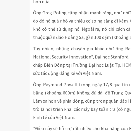
hơn nữa.
Ông Greg Poling cũng nhấn mạnh rằng, như những
do đó nó quá nhỏ và thiếu cơ sở hạ tầng đi kèm. 
khó có thể sử dụng nó. Ngoài ra, nó chỉ cách 
thuộc quần đảo Hoàng Sa, gần 100 dặm (khoảng 
Tuy nhiên, những chuyên gia khác như ông Ra
National Security Innovation”, Đại học Stanford, 
chấp Biển Đông tại Trường Đại học Luật Tp. HCM
sức tác động đáng kể với Việt Nam.
Ông Raymond Powell trong ngày 17/8 qua tin nh
băng (khoảng 600m) không đủ dài để Trung Quốc
Lâm xa hơn về phía đông, cũng trong quần đảo H
trò là nơi triển khai các máy bay tuần tra (có ng
kinh tế của Việt Nam.
"Điều này sẽ hỗ trợ rất nhiều cho khả năng của 