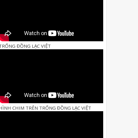
TRỐNG ĐỒNG LẠC VIỆT
HÌNH CHIM TRÊN TRỐNG ĐỒNG LẠC VIỆT