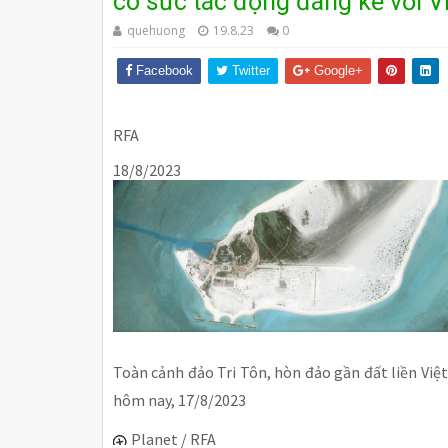
có sức tác động đáng kể với V
quehuong
19.8.23
0
Facebook
Twitter
Google+
RFA
18/8/2023
Toàn cảnh đảo Tri Tôn, hòn đảo gần đất liền Vi
hôm nay, 17/8/2023
Planet / RFA