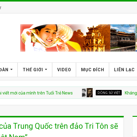
T
 ĐÀN
THẾ GIỚI
VIDEO
MỤC ĐÍCH
LIÊN LẠC
 của mình trên Tuổi Trẻ News
DÒNG SỬ VIỆT
Kháng Chiến hậu
của Trung Quốc trên đảo Tri Tôn sẽ