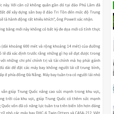
ực này. Với căn cứ không quân gần đó tại đảo Phú Lâm đã
o đất để xây dựng sân bay ở đảo Tri Tôn đến mức độ Trung
sẽ là hành động rất khiêu khích”, ông Powell xác nhận.
ờng băng mới này không có bất kỳ đe dọa mới có tính thực
ớn (dài khoảng 600 mét và rộng khoảng 14 mét) của đường
ó lẽ đã xác định trước rằng những gì họ sẽ đạt được trong
với những chi phí chính trị và tài chính mà họ phải gánh
đủ dài để đặt các máy bay không người lái cỡ trung bình,
ấp ở phía đông Đà Nẵng. Máy bay tuần tra có người lái nhỏ
 vẫn giúp Trung Quốc nâng cao sức mạnh trong khu vực,
vùng trời của khu vực, giúp Trung Quốc có thêm sức mạnh
g Quốc vốn đã có năng lực tuần tra trên biển lớn hơn đáng
 trữ nhỏ các máy bay DHC-6 Twin Otters và CASA-212. Việt