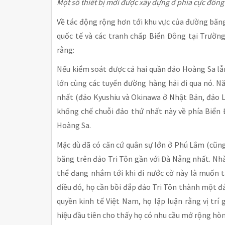
Một số thiết bị mới được xây dựng ở phía cực đông
Về tác động rộng hơn tới khu vực của đường băng
quốc tế và các tranh chấp Biển Đông tại Trường
rằng:
Nếu kiểm soát được cả hai quần đảo Hoàng Sa lẫ
lớn cùng các tuyến đường hàng hải đi qua nó. N
nhất (đảo Kyushiu và Okinawa ở Nhật Bản, đảo L
khống chế chuỗi đảo thứ nhất này về phía Biển 
Hoàng Sa.
Mặc dù đã có căn cứ quân sự lớn ở Phú Lâm (cũ
băng trên đảo Tri Tôn gần với Đà Nẵng nhất. Nh
thể đang nhắm tới khi đi nước cờ này là muốn t
điều đó, họ cần bồi đắp đảo Tri Tôn thành một đ
quyền kinh tế Việt Nam, họ lập luận rằng vị trí
hiệu đầu tiên cho thấy họ có nhu cầu mở rộng hò