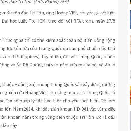
 hòn đảo Tri Tôn. (Ảnh: Planet/ RFA)
 mới trên đảo Tri Tôn, ông Hoàng Việt, chuyên gia về luật
 Đại học Luật Tp. HCM, trao đổi với RFA trong ngày 17/8
n Trường Sa thì có thể kiểm soát toàn bộ Biển Đông rộng
ăng lực tên lửa của Trung Quốc đã bao phủ chuỗi đảo thứ
uzon ở Philippines). Tuy nhiên, đối với Trung Quốc, muốn
Đông và Ấn Độ Dương thì vẫn nắm cửa ra của nó. Và đó là
ng thuộc Hoàng Sa) nhưng Trung Quốc vẫn xây dựng đường
à nghiên cứu Hoàng Việt cho rằng mục tiêu Trung Quốc có
ạo “cơ sở pháp lý” để bao biện cho yêu sách biển. Để làm
ảo lớn. Năm 2014, khi đặt giàn khoan HD-981 vào vùng đặc
 giàn khoan nằm trong vùng biển thuộc Tri Tôn. Đó là dấu
n đảo này