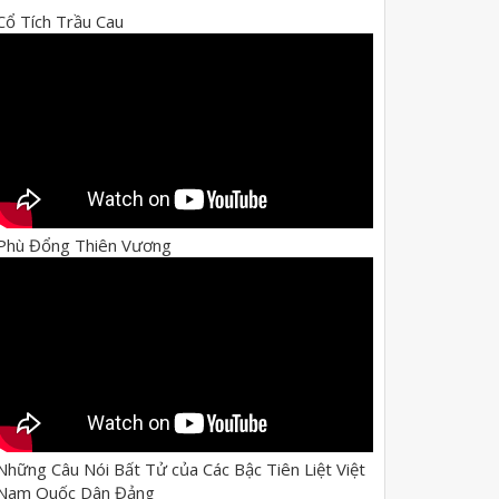
Cổ Tích Trầu Cau
Phù Đổng Thiên Vương
Những Câu Nói Bất Tử của Các Bậc Tiên Liệt Việt
Nam Quốc Dân Đảng