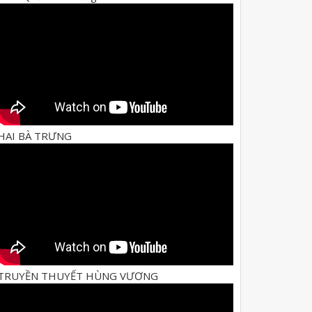
HAI BÀ TRƯNG
TRUYỀN THUYẾT HÙNG VƯƠNG