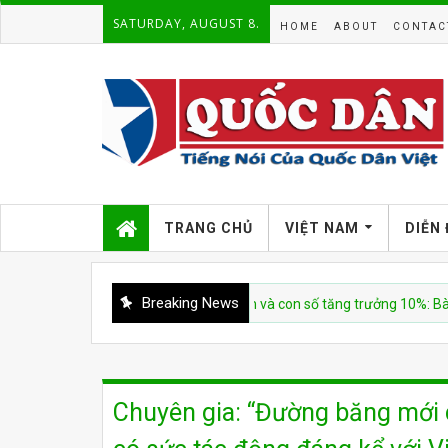
SATURDAY, AUGUST 8.
HOME
ABOUT
CONTAC
TRANG CHỦ
VIỆT NAM
DIỄN
Breaking News
CSVN
Việt Nam và con số tăng trưởng 10%: Bài viết mới
Chuyên gia: “Đường băng mới 