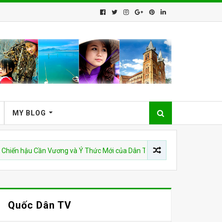
MY BLOG
 Cần Vương và Ý Thức Mới của Dân Tộc
CSVN
Việt Nam bị 
Quốc Dân TV