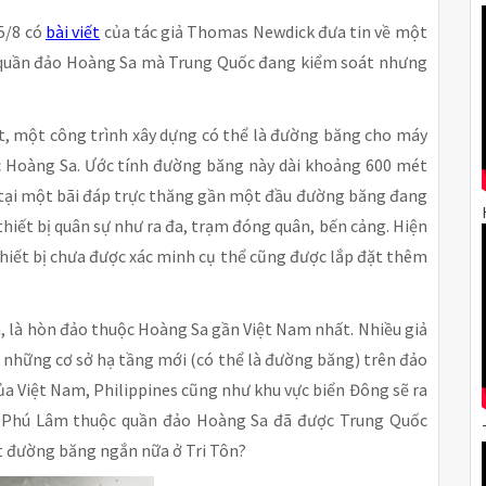
5/8 có
bài viết
của tác giả Thomas Newdick đưa tin về một
c quần đảo Hoàng Sa mà Trung Quốc đang kiểm soát nhưng
t, một công trình xây dựng có thể là đường băng cho máy
c Hoàng Sa. Ước tính đường băng này dài khoảng 600 mét
n tại một bãi đáp trực thăng gần một đầu đường băng đang
 thiết bị quân sự như ra đa, trạm đóng quân, bến cảng. Hiện
hiết bị chưa được xác minh cụ thể cũng được lắp đặt thêm
a, là hòn đảo thuộc Hoàng Sa gần Việt Nam nhất. Nhiều giả
 những cơ sở hạ tầng mới (có thể là đường băng) trên đảo
ủa Việt Nam, Philippines cũng như khu vực biển Đông sẽ ra
o Phú Lâm thuộc quần đảo Hoàng Sa đã được Trung Quốc
ột đường băng ngắn nữa ở Tri Tôn?