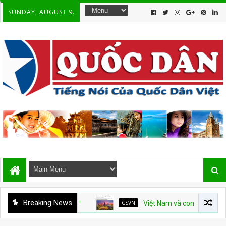
SUNDAY, AUGUST 9.
Breaking News
CSVN
Việt Nam và con số tăng trưởng 10%: