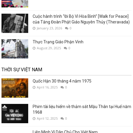
Cuộc hành trình “Đi Bộ Vì Hòa Bình” [Walk for Peace]
của Tăng Đoàn Phật Giáo Nguyên Thủy (Theravada)
January 23, 2026
0
Thực Trạng Giáo Phận Vinh
August 29, 2025
0
THỜI SỰ VIỆT NAM
Quốc Hận 30 tháng 4 năm 1975
April 16, 2025
0
Phim tài liệu hiếm về thảm sát Mậu Thân tại Huế năm
1968
April 12, 2025
0
Liên Minh Vì Dân Chủ Cho Việt Nam