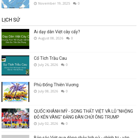
November 19, 2025
0
LỊCH SỬ
Ai dạy dân Việt cày cấy?
August 08, 2026
0
Cổ Tích Trầu Cau
July 26, 2026
0
Phù Đổng Thiên Vương
July 08, 2026
0
QUỐC KHÁNH MỸ - SONG THẤT VIỆT VÀ LŨ "NHỘNG
ĐỎ KÉN VÀNG" ĐĂNG ĐÀN CHỬI ÔNG TRUMP
July 02, 2026
0
Bản sắc Việt qua dòng chảy lịch sử - chính trị - văn