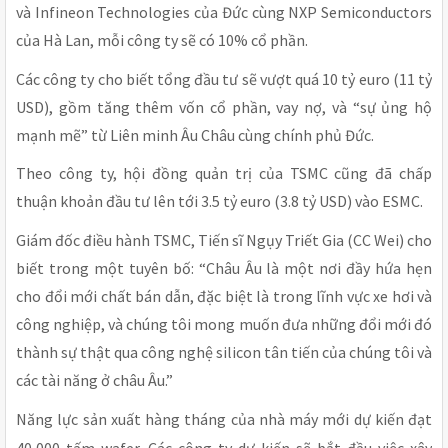
và Infineon Technologies của Đức cùng NXP Semiconductors
của Hà Lan, mỗi công ty sẽ có 10% cổ phần.
Các công ty cho biết tổng đầu tư sẽ vượt quá 10 tỷ euro (11 tỷ
USD), gồm tăng thêm vốn cổ phần, vay nợ, và “sự ủng hộ
mạnh mẽ” từ Liên minh Âu Châu cùng chính phủ Đức.
Theo công ty, hội đồng quản trị của TSMC cũng đã chấp
thuận khoản đầu tư lên tới 3.5 tỷ euro (3.8 tỷ USD) vào ESMC.
Giám đốc điều hành TSMC, Tiến sĩ Ngụy Triết Gia (CC Wei) cho
biết trong một tuyên bố: “Châu Âu là một nơi đầy hứa hẹn
cho đổi mới chất bán dẫn, đặc biệt là trong lĩnh vực xe hơi và
công nghiệp, và chúng tôi mong muốn đưa những đổi mới đó
thành sự thật qua công nghệ silicon tân tiến của chúng tôi và
các tài năng ở châu Âu.”
Năng lực sản xuất hàng tháng của nhà máy mới dự kiến
đạt
40,000 tấm wafer. Các công ty dự kiến sẽ bắt đầu việc xây