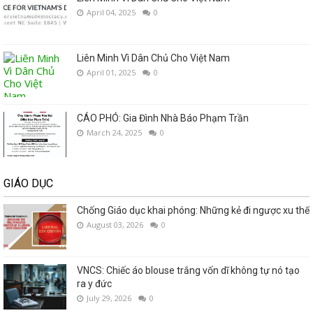
April 04, 2025
0
Liên Minh Vì Dân Chủ Cho Việt Nam
April 01, 2025
0
CÁO PHÓ: Gia Đình Nhà Báo Phạm Trần
March 24, 2025
0
GIÁO DỤC
Chống Giáo dục khai phóng: Những kẻ đi ngược xu thế
August 03, 2026
0
VNCS: Chiếc áo blouse trắng vốn dĩ không tự nó tạo
ra y đức
July 29, 2026
0