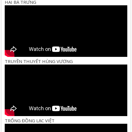
HAI BÀ TRƯNG
TRUYỀN THUYẾT HÙNG VƯƠNG
TRỐNG ĐỒNG LẠC VIỆT