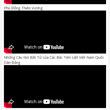
Phù Đổng Thiên Vương
Những Câu Nói Bất Tử của Các Bậc Tiên Liệt Việt Nam Quốc
Dân Đảng