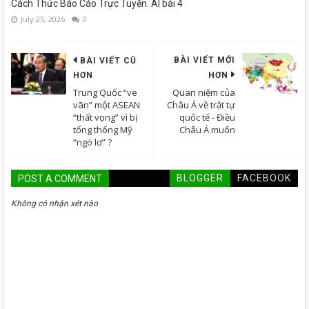
Cách Thức Báo Cáo Trực Tuyến. AI bài 4
July 25, 2026
0
BÀI VIẾT MỚI
BÀI VIẾT CŨ
HƠN
HƠN
Trung Quốc “ve
Quan niệm của
vãn” một ASEAN
Châu Á về trật tự
“thất vọng” vì bị
quốc tế - Điều
tổng thống Mỹ
Châu Á muốn
“ngó lơ” ?
BLOGGER
FACEBOOK
POST A COMMENT
Không có nhận xét nào