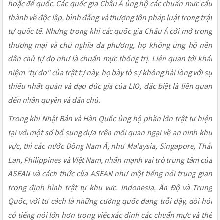
hoặc đế quốc. Các quốc gia Châu Á ủng hộ các chuẩn mực cấu
thành về độc lập, bình đẳng và thượng tôn pháp luật trong trật
tự quốc tế. Nhưng trong khi các quốc gia Châu Á cởi mở trong
thương mại và chủ nghĩa đa phương, họ không ủng hộ nền
dân chủ tự do như là chuẩn mực thống trị. Liên quan tới khái
niệm “tự do" của trật tự này, họ bày tỏ sự không hài lòng với sự
thiếu nhất quán và đạo đức giả của LIO, đặc biệt là liên quan
đến nhân quyền và dân chủ.
Trong khi Nhật Bản và Hàn Quốc ủng hộ phần lớn trật tự hiện
tại với một số bổ sung dựa trên mối quan ngại về an ninh khu
vực, thì các nước Đông Nam Á, như Malaysia, Singapore, Thái
Lan, Philippines và Việt Nam, nhấn mạnh vai trò trung tâm của
ASEAN và cách thức của ASEAN như một tiếng nói trung gian
trong định hình trật tự khu vực. Indonesia, Ấn Độ và Trung
Quốc, với tư cách là những cường quốc đang trỗi dậy, đòi hỏi
có tiếng nói lớn hơn trong việc xác định các chuẩn mực và thể