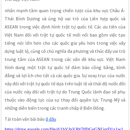
nhấn mạnh tầm quan trọng chiến lược của khu vực Châu Á-
Thái Bình Dương và ủng hộ vai trò của Liên hợp quốc và
ASEAN trong việc định hình trật tự quốc tế. Các ưu tiên của
Việt Nam đối với trật tự quốc tế mới nổi bao gồm việc tạo
tiếng nói lớn hơn cho các quốc gia yếu hơn trong việc xây
dựng luật lệ, củng cố chủ nghĩa đa phương và thúc đẩy vai trò
trung tâm của ASEAN trong các vấn đề khu vực. Việt Nam
hình dung một trật tự quốc tế đảm bảo công bằng, bình
đẳng và lợi ích cho tất cả các quốc gia. Sự xoay trục của nước
này đối với trật tự quốc tế dựa trên luật lệ và thái độ nước đôi
của nước này đối với trật tự do Trung Quốc lãnh đạo sẽ phụ
thuộc vào động lực của sự thay đổi quyền lực Trung-Mỹ và
những diễn biến trong các tranh chấp ở Biển Đông.
Tải toàn văn bài báo
ở đây
.
https://drive.google.com/file/d/1bVJpVJ0t70FtGqGNUqrD1x1w1