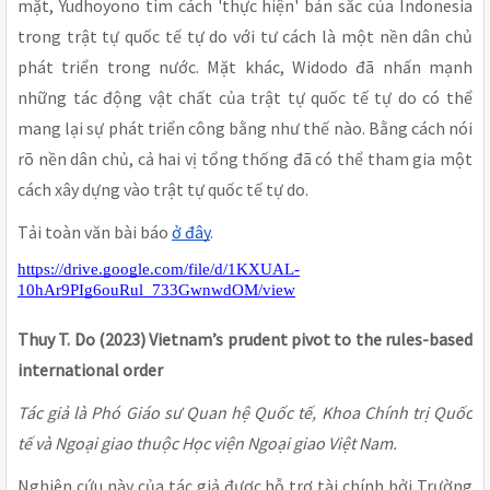
mặt, Yudhoyono tìm cách 'thực hiện' bản sắc của Indonesia
trong trật tự quốc tế tự do với tư cách là một nền dân chủ
phát triển trong nước. Mặt khác, Widodo đã nhấn mạnh
những tác động vật chất của trật tự quốc tế tự do có thể
mang lại sự phát triển công bằng như thế nào. Bằng cách nói
rõ nền dân chủ, cả hai vị tổng thống đã có thể tham gia một
cách xây dựng vào trật tự quốc tế tự do.
Tải toàn văn bài báo
ở đây
.
https://drive.google.com/file/d/1KXUAL-
10hAr9PIg6ouRul_733GwnwdOM/view
Thuy T. Do (2023) Vietnam’s prudent pivot to the rules-based
international order
Tác giả là Phó Giáo sư Quan hệ Quốc tế, Khoa Chính trị Quốc
tế và Ngoại giao thuộc Học viện Ngoại giao Việt Nam.
Nghiên cứu này của tác giả được hỗ trợ tài chính bởi Trường