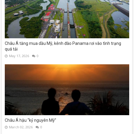
Châu Á tăng mua dầu Mỹ, kênh đào Panama rơi vào tình trạng
quá tải
May 17, 2026
0
Châu Á hậu “kỷ nguyên Mỹ”
March 02, 2026
0