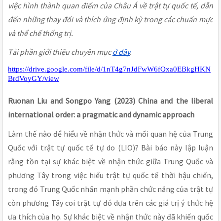
việc hình thành quan điểm của Châu Á về trật tự quốc tế, dẫn
đến những thay đổi và thích ứng định kỳ trong các chuẩn mực
và thể chế thống trị.
Tải phần giới thiệu chuyên mục
ở đây
.
https://drive.google.com/file/d/1nT4g7nJdFwW6fQxa0EBkgHKN
BrdVoyGY/view
Ruonan Liu and Songpo Yang (2023) China and the liberal
international order: a pragmatic and dynamic approach
Làm thế nào để hiểu về nhận thức và mối quan hệ của Trung
Quốc với trật tự quốc tế tự do (LIO)? Bài báo này lập luận
rằng tồn tại sự khác biệt về nhận thức giữa Trung Quốc và
phương Tây trong việc hiểu trật tự quốc tế thời hậu chiến,
trong đó Trung Quốc nhấn mạnh phần chức năng của trật tự
còn phương Tây coi trật tự đó dựa trên các giá trị ý thức hệ
ưa thích của họ. Sự khác biệt về nhận thức này đã khiến quốc