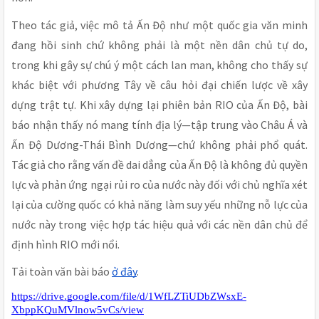
Theo tác giả, việc mô tả Ấn Độ như một quốc gia văn minh
đang hồi sinh chứ không phải là một nền dân chủ tự do,
trong khi gây sự chú ý một cách lan man, không cho thấy sự
khác biệt với phương Tây về câu hỏi đại chiến lược về xây
dựng trật tự. Khi xây dựng lại phiên bản RIO của Ấn Độ, bài
báo nhận thấy nó mang tính địa lý—tập trung vào Châu Á và
Ấn Độ Dương-Thái Bình Dương—chứ không phải phổ quát.
Tác giả cho rằng vấn đề dai dẳng của Ấn Độ là không đủ quyền
lực và phản ứng ngại rủi ro của nước này đối với chủ nghĩa xét
lại của cường quốc có khả năng làm suy yếu những nỗ lực của
nước này trong việc hợp tác hiệu quả với các nền dân chủ để
định hình RIO mới nổi.
Tải toàn văn bài báo
ở đây
.
https://drive.google.com/file/d/1WfLZTiUDbZWsxE-
XbppKQuMVlnow5vCs/view