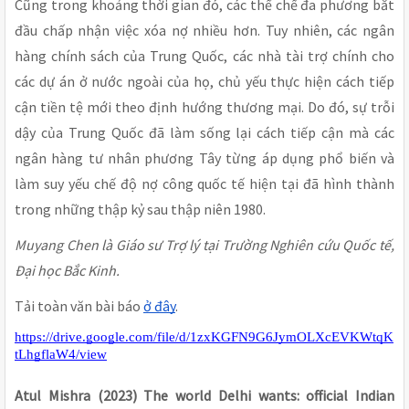
Cũng trong khoảng thời gian đó, các thể chế đa phương bắt
đầu chấp nhận việc xóa nợ nhiều hơn. Tuy nhiên, các ngân
hàng chính sách của Trung Quốc, các nhà tài trợ chính cho
các dự án ở nước ngoài của họ, chủ yếu thực hiện cách tiếp
cận tiền tệ mới theo định hướng thương mại. Do đó, sự trỗi
dậy của Trung Quốc đã làm sống lại cách tiếp cận mà các
ngân hàng tư nhân phương Tây từng áp dụng phổ biến và
làm suy yếu chế độ nợ công quốc tế hiện tại đã hình thành
trong những thập kỷ sau thập niên 1980.
Muyang Chen là Giáo sư Trợ lý tại Trường Nghiên cứu Quốc tế,
Đại học Bắc Kinh.
Tải toàn văn bài báo
ở đây
.
https://drive.google.com/file/d/1zxKGFN9G6JymOLXcEVKWtqK
tLhgflaW4/view
Atul Mishra (2023) The world Delhi wants: official Indian