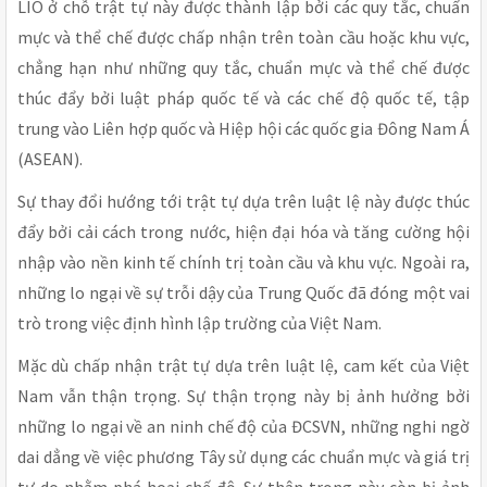
LIO ở chỗ trật tự này được thành lập bởi các quy tắc, chuẩn
mực và thể chế được chấp nhận trên toàn cầu hoặc khu vực,
chẳng hạn như những quy tắc, chuẩn mực và thể chế được
thúc đẩy bởi luật pháp quốc tế và các chế độ quốc tế, tập
trung vào Liên hợp quốc và Hiệp hội các quốc gia Đông Nam Á
(ASEAN).
Sự thay đổi hướng tới trật tự dựa trên luật lệ này được thúc
đẩy bởi cải cách trong nước, hiện đại hóa và tăng cường hội
nhập vào nền kinh tế chính trị toàn cầu và khu vực. Ngoài ra,
những lo ngại về sự trỗi dậy của Trung Quốc đã đóng một vai
trò trong việc định hình lập trường của Việt Nam.
Mặc dù chấp nhận trật tự dựa trên luật lệ, cam kết của Việt
Nam vẫn thận trọng. Sự thận trọng này bị ảnh hưởng bởi
những lo ngại về an ninh chế độ của ĐCSVN, những nghi ngờ
dai dẳng về việc phương Tây sử dụng các chuẩn mực và giá trị
tự do nhằm phá hoại chế độ. Sự thận trọng này còn bị ảnh