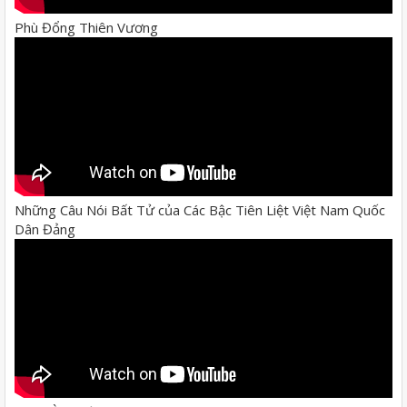
Phù Đổng Thiên Vương
Những Câu Nói Bất Tử của Các Bậc Tiên Liệt Việt Nam Quốc
Dân Đảng