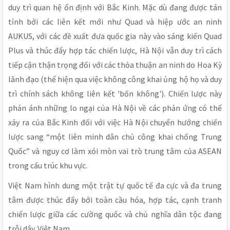
duy trì quan hệ ổn định với Bắc Kinh. Mặc dù đang được tán
tỉnh bởi các liên kết mới như Quad và hiệp ước an ninh
AUKUS, với các đề xuất đưa quốc gia này vào sáng kiến Quad
Plus và thúc đẩy hợp tác chiến lược, Hà Nội vẫn duy trì cách
tiếp cận thận trọng đối với các thỏa thuận an ninh do Hoa Kỳ
lãnh đạo (thể hiện qua việc không công khai ủng hộ họ và duy
trì chính sách không liên kết 'bốn không'). Chiến lược này
phản ánh những lo ngại của Hà Nội về các phản ứng có thể
xảy ra của Bắc Kinh đối với việc Hà Nội chuyển hướng chiến
lược sang “một liên minh dân chủ công khai chống Trung
Quốc” và nguy cơ làm xói mòn vai trò trung tâm của ASEAN
trong cấu trúc khu vực.
Việt Nam hình dung một trật tự quốc tế đa cực và đa trung
tâm được thúc đẩy bởi toàn cầu hóa, hợp tác, cạnh tranh
chiến lược giữa các cường quốc và chủ nghĩa dân tộc đang
trỗi dậy. Việt Nam