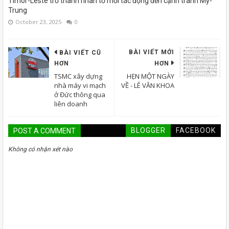
Timor-Leste trở thành nhân tố mới tác động đến cạnh tranh Mỹ-
Trung
October 23, 2025
0
BÀI VIẾT MỚI
BÀI VIẾT CŨ
HƠN
HƠN
TSMC xây dựng
HẸN MỘT NGÀY
nhà máy vi mạch
VỀ - LÊ VĂN KHOA
ở Đức thông qua
liên doanh
BLOGGER
FACEBOOK
POST A COMMENT
Không có nhận xét nào