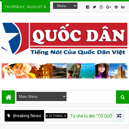
THURSDAY, AUGUST 6.
Breaking News
QUỐC HẬN 30 THÁNG 4
Từ nhà tù đến “TỔ QUỐC TRĂM NĂM”