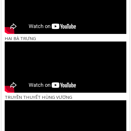
HAI BÀ TRƯNG
TRUYỀN THUYẾT HÙNG VƯƠNG