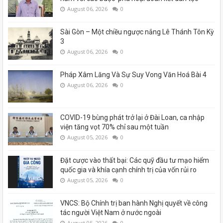
August 06, 2026
0
Sài Gòn – Một chiều ngược nắng Lê Thánh Tôn Kỳ
3
August 06, 2026
0
Pháp Xâm Lăng Và Sự Suy Vong Văn Hoá Bài 4
August 06, 2026
0
COVID-19 bùng phát trở lại ở Đài Loan, ca nhập
viện tăng vọt 70% chỉ sau một tuần
August 05, 2026
0
Đặt cược vào thất bại: Các quỹ đầu tư mạo hiểm
quốc gia và khía cạnh chính trị của vốn rủi ro
August 05, 2026
0
VNCS: Bộ Chính trị ban hành Nghị quyết về công
tác người Việt Nam ở nước ngoài
August 05, 2026
0