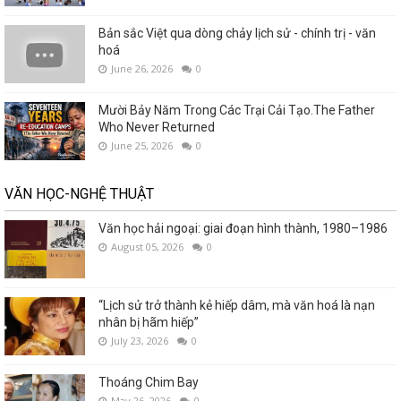
Bản sắc Việt qua dòng chảy lịch sử - chính trị - văn
hoá
June 26, 2026
0
Mười Bảy Năm Trong Các Trại Cải Tạo.The Father
Who Never Returned
June 25, 2026
0
VĂN HỌC-NGHỆ THUẬT
Văn học hải ngoại: giai đoạn hình thành, 1980–1986
August 05, 2026
0
“Lịch sử trở thành kẻ hiếp dâm, mà văn hoá là nạn
nhân bị hãm hiếp”
July 23, 2026
0
Thoáng Chim Bay
May 26, 2026
0