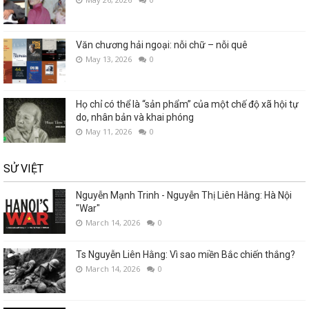
Văn chương hải ngoại: nỗi chữ – nỗi quê
May 13, 2026
0
Họ chỉ có thể là “sản phẩm” của một chế độ xã hội tự
do, nhân bản và khai phóng
May 11, 2026
0
SỬ VIỆT
Nguyễn Mạnh Trinh - Nguyễn Thị Liên Hằng: Hà Nội
"War"
March 14, 2026
0
Ts Nguyễn Liên Hằng: Vì sao miền Bắc chiến thắng?
March 14, 2026
0