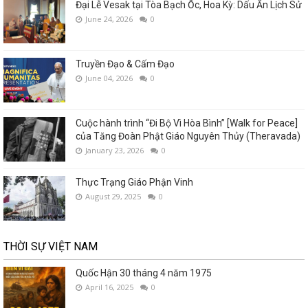
Đại Lễ Vesak tại Tòa Bạch Ốc, Hoa Kỳ: Dấu Ấn Lịch Sử
June 24, 2026
0
Truyền Đạo & Cấm Đạo
June 04, 2026
0
Cuộc hành trình “Đi Bộ Vì Hòa Bình” [Walk for Peace]
của Tăng Đoàn Phật Giáo Nguyên Thủy (Theravada)
January 23, 2026
0
Thực Trạng Giáo Phận Vinh
August 29, 2025
0
THỜI SỰ VIỆT NAM
Quốc Hận 30 tháng 4 năm 1975
April 16, 2025
0