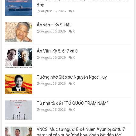
Bay
August 06, 2026
0
Án văn – Kỳ 9. Hết
August 06, 2026
0
Án Văn: Kỳ 5, 6, 7 và 8
August 06, 2026
0
Tưởng nhớ Giáo sư Nguyễn Ngọc Huy
August 06, 2026
0
Từ nhà tù đến “TỔ QUỐC TRĂM NĂM”
August 06, 2026
0
VNCS: Mục sư người Ê Đê Nuen Ayun bị xử tù 7
năm với cáo buộc 'phá hoại đoàn kết dân tộc'