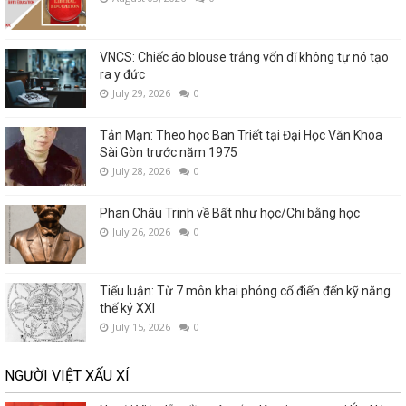
VNCS: Chiếc áo blouse trắng vốn dĩ không tự nó tạo
ra y đức
July 29, 2026
0
Tản Mạn: Theo học Ban Triết tại Đại Học Văn Khoa
Sài Gòn trước năm 1975
July 28, 2026
0
Phan Châu Trinh về Bất như học/Chi bằng học
July 26, 2026
0
Tiểu luận: Từ 7 môn khai phóng cổ điển đến kỹ năng
thế kỷ XXI
July 15, 2026
0
NGƯỜI VIỆT XẤU XÍ