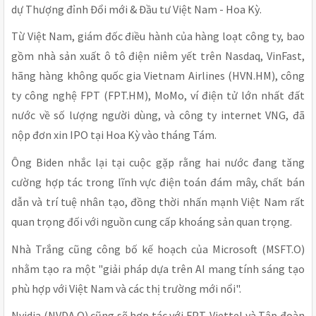
dự Thượng đỉnh Đổi mới & Đầu tư Việt Nam - Hoa Kỳ.
Từ Việt Nam, giám đốc điều hành của hàng loạt công ty, bao
gồm nhà sản xuất ô tô điện niêm yết trên Nasdaq, VinFast,
hãng hàng không quốc gia Vietnam Airlines (HVN.HM), công
ty công nghệ FPT (FPT.HM), MoMo, ví điện tử lớn nhất đất
nước về số lượng người dùng, và công ty internet VNG, đã
nộp đơn xin IPO tại Hoa Kỳ vào tháng Tám.
Ông Biden nhắc lại tại cuộc gặp rằng hai nước đang tăng
cường hợp tác trong lĩnh vực điện toán đám mây, chất bán
dẫn và trí tuệ nhân tạo, đồng thời nhấn mạnh Việt Nam rất
quan trọng đối với nguồn cung cấp khoáng sản quan trọng.
Nhà Trắng cũng công bố kế hoạch của Microsoft (MSFT.O)
nhằm tạo ra một "giải pháp dựa trên AI mang tính sáng tạo
phù hợp với Việt Nam và các thị trường mới nổi".
Nvidia (NVDA.O) cũng sẽ hợp tác với FPT, Viettel và Tập đoàn