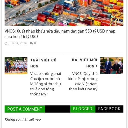
VNCS: Xuất nhập khẩu nửa đầu năm đạt gần 550 tỷ USD, nhập
siêu hơn 16 tỷ USD
July 04, 2026
0
BÀI VIẾT MỚI
BÀI VIẾT CŨ
HƠN
HƠN
Vì sao không phải
VNCS: Quy chế
Chủ tịch nước mà
kinh tế thị trường
là Tổng bí thư chủ
của Việt Nam
trì lễ đón tổng
theo luật Hoa Kỳ
thống Mỹ?
BLOGGER
FACEBOOK
POST A COMMENT
Không có nhận xét nào