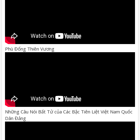
Phù Đổng Thiên Vương
Những Câu Nói Bất Tử của Các Bậc Tiên Liệt Việt Nam Quốc
Dân Đảng