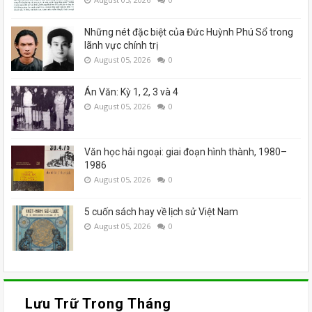
Những nét đặc biệt của Đức Huỳnh Phú Sổ trong
lãnh vực chính trị
August 05, 2026
0
Án Văn: Kỳ 1, 2, 3 và 4
August 05, 2026
0
Văn học hải ngoại: giai đoạn hình thành, 1980–
1986
August 05, 2026
0
5 cuốn sách hay về lịch sử Việt Nam
August 05, 2026
0
Lưu Trữ Trong Tháng