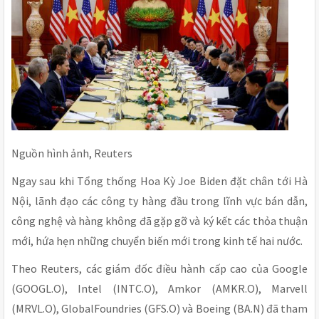
Nguồn hình ảnh, Reuters
Ngay sau khi Tổng thống Hoa Kỳ Joe Biden đặt chân tới Hà
Nội, lãnh đạo các công ty hàng đầu trong lĩnh vực bán dẫn,
công nghệ và hàng không đã gặp gỡ và ký kết các thỏa thuận
mới, hứa hẹn những chuyển biến mới trong kinh tế hai nước.
Theo Reuters, các giám đốc điều hành cấp cao của Google
(GOOGL.O), Intel (INTC.O), Amkor (AMKR.O), Marvell
(MRVL.O), GlobalFoundries (GFS.O) và Boeing (BA.N) đã tham