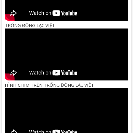
TRỐNG ĐỒNG LẠC VIỆT
HÌNH CHIM TRÊN TRỐNG ĐỒNG LẠC VIỆT