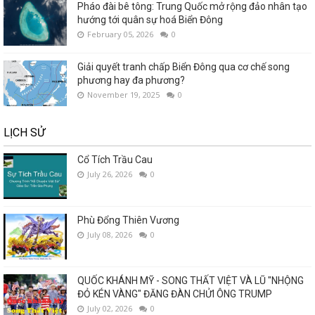
Pháo đài bê tông: Trung Quốc mở rộng đảo nhân tạo
hướng tới quân sự hoá Biển Đông
February 05, 2026
0
Giải quyết tranh chấp Biển Đông qua cơ chế song
phương hay đa phương?
November 19, 2025
0
LỊCH SỬ
Cổ Tích Trầu Cau
July 26, 2026
0
Phù Đổng Thiên Vương
July 08, 2026
0
QUỐC KHÁNH MỸ - SONG THẤT VIỆT VÀ LŨ "NHỘNG
ĐỎ KÉN VÀNG" ĐĂNG ĐÀN CHỬI ÔNG TRUMP
July 02, 2026
0