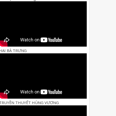
HAI BÀ TRƯNG
TRUYỀN THUYẾT HÙNG VƯƠNG