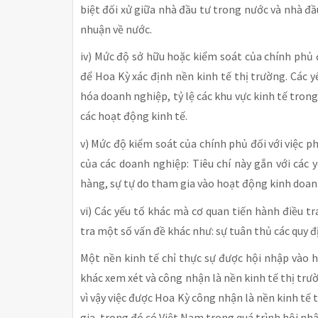
biệt đối xử giữa nhà đầu tư trong nước và nhà đầu
nhuận về nước.
iv) Mức độ sở hữu hoặc kiểm soát của chính phủ đố
để Hoa Kỳ xác định nền kinh tế thị trường. Các 
hóa doanh nghiệp, tỷ lệ các khu vực kinh tế trong
các hoạt động kinh tế.
v) Mức độ kiểm soát của chính phủ đối với việc ph
của các doanh nghiệp: Tiêu chí này gắn với các y
hàng, sự tự do tham gia vào hoạt động kinh doan
vi) Các yếu tố khác mà cơ quan tiến hành điều t
tra một số vấn đề khác như: sự tuân thủ các quy
Một nền kinh tế chỉ thực sự được hội nhập vào h
khác xem xét và công nhận là nền kinh tế thị trườ
vì vậy việc được Hoa Kỳ công nhận là nền kinh tế 
gia, trong đó có Việt Nam trong quá trình hội nhập