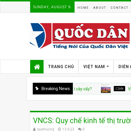
SUNDAY, AUGUST 9.
HOME
ABOUT
CONTACT
TRANG CHỦ
VIỆT NAM
DIỄN
Breaking News
Ể CHUYỆN VIỆT SỬ
Ai dạy dân Việt cày cấy?
CSVN
Việt Nam v
VNCS: Quy chế kinh tế thị trư
quehuong
13.9.23
0