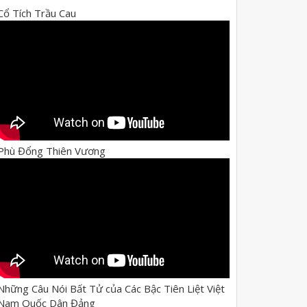
Cổ Tích Trầu Cau
Phù Đổng Thiên Vương
Những Câu Nói Bất Tử của Các Bậc Tiên Liệt Việt
Nam Quốc Dân Đảng