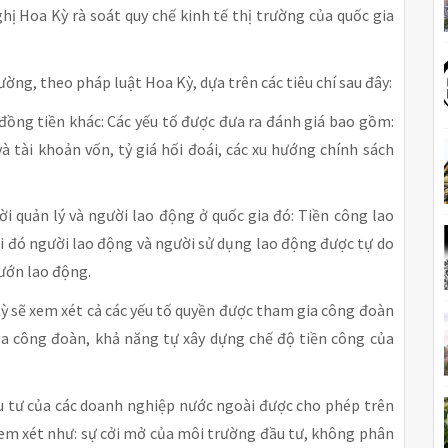
hị Hoa Kỳ rà soát quy chế kinh tế thị trường của quốc gia
rường, theo pháp luật Hoa Kỳ, dựa trên các tiêu chí sau đây:
 đồng tiền khác: Các yếu tố được đưa ra đánh giá bao gồm:
à tài khoản vốn, tỷ giá hối đoái, các xu hướng chính sách
ời quản lý và người lao động ở quốc gia đó: Tiền công lao
ại đó người lao động và người sử dụng lao động được tự do
mướn lao động.
Kỳ sẽ xem xét cả các yếu tố quyền được tham gia công đoàn
ủa công đoàn, khả năng tự xây dựng chế độ tiền công của
ầu tư của các doanh nghiệp nước ngoài được cho phép trên
 xem xét như: sự cởi mở của môi trường đầu tư, không phân