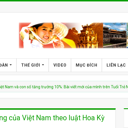
 ĐÀN
THẾ GIỚI
VIDEO
MỤC ĐÍCH
LIÊN LẠC
à con số tăng trưởng 10%: Bài viết mới của mình trên Tuổi Trẻ News
ờng của Việt Nam theo luật Hoa Kỳ