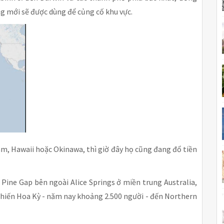
g mới sẽ được dùng để củng cố khu vực.
m, Hawaii hoặc Okinawa, thì giờ đây họ cũng đang đổ tiền
Pine Gap bên ngoài Alice Springs ở miền trung Australia,
chiến Hoa Kỳ - năm nay khoảng 2.500 người - đến Northern