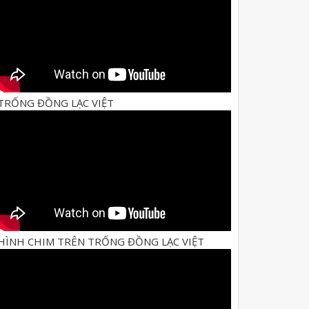
TRỐNG ĐỒNG LẠC VIỆT
HÌNH CHIM TRÊN TRỐNG ĐỒNG LẠC VIỆT