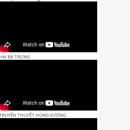
HAI BÀ TRƯNG
TRUYỀN THUYẾT HÙNG VƯƠNG