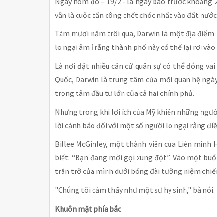
Ngày hôm đó – 19/2 - là ngày báo trước khoảng 2
vẫn là cuộc tấn công chết chóc nhất vào đất nước
Tám mươi năm trôi qua, Darwin là một địa điểm
lo ngại âm ỉ rằng thành phố này có thể lại rơi v
Là nơi đặt nhiều căn cứ quân sự có thể đóng va
Quốc, Darwin là trung tâm của mối quan hệ ngày
trọng tâm đầu tư lớn của cả hai chính phủ.
Nhưng trong khi lợi ích của Mỹ khiến những người
lời cảnh báo đối với một số người lo ngại rằng đ
Billee McGinley, một thành viên của Liên minh
biết: “Bạn đang mời gọi xung đột”. Vào một buổ
trăn trở của mình dưới bóng đài tưởng niệm chi
"Chúng tôi cảm thấy như một sự hy sinh," bà nói.
Khuôn mặt phía bắc