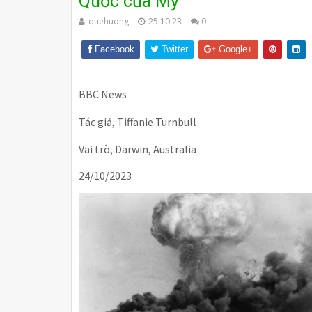
Quốc của Mỹ
quehuong
25.10.23
0
Facebook
Twitter
Google+
BBC News
Tác giả, Tiffanie Turnbull
Vai trò, Darwin, Australia
24/10/2023