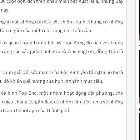
00 cuộc đột kích trên khắp miền bắc Australia, nhưng đây
 này.
 nghỉ mát không còn dấu vết chiến tranh. Nhưng có những
ào tầm ngắm của một cuộc xung đột toàn cầu.
i trò quan trọng trong bất kỳ cuộc đụng độ nào với Trung
 càng sâu sắc giữa Canberra và Washington, đồng thời là
 cảnh giác với sức mạnh của Bắc Kinh yên tâm,thì nó lại là
iều đó khiến quê hương của họ trở thành mục tiêu.
 Hòa bình Top End, một nhóm hoạt động địa phương, cho
i chiều tháng 10 gần đây, cả nhóm lần lượt chia sẻ những
ến tranh Cenotaph của thành phố.