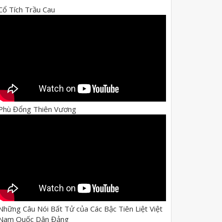
Cổ Tích Trầu Cau
Phù Đổng Thiên Vương
Những Câu Nói Bất Tử của Các Bậc Tiên Liệt Việt
Nam Quốc Dân Đảng