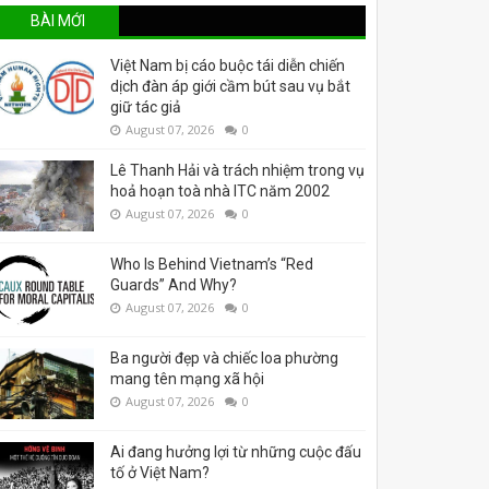
BÀI MỚI
Việt Nam bị cáo buộc tái diễn chiến
dịch đàn áp giới cầm bút sau vụ bắt
giữ tác giả
August 07, 2026
0
Lê Thanh Hải và trách nhiệm trong vụ
hoả hoạn toà nhà ITC năm 2002
August 07, 2026
0
Who Is Behind Vietnam’s “Red
Guards” And Why?
August 07, 2026
0
Ba người đẹp và chiếc loa phường
mang tên mạng xã hội
August 07, 2026
0
Ai đang hưởng lợi từ những cuộc đấu
tố ở Việt Nam?