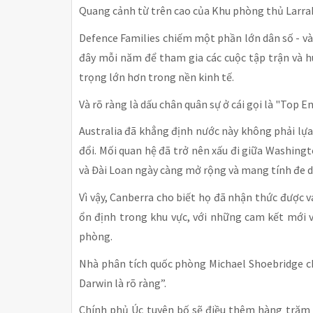
Quang cảnh từ trên cao của Khu phòng thủ Larr
Defence Families chiếm một phần lớn dân số - v
đây mỗi năm để tham gia các cuộc tập trận và 
trọng lớn hơn trong nền kinh tế.
Và rõ ràng là dấu chân quân sự ở cái gọi là "Top E
Australia đã khẳng định nước này không phải lự
đổi. Mối quan hệ đã trở nên xấu đi giữa Washingt
và Đài Loan ngày càng mở rộng và mang tính đe d
Vì vậy, Canberra cho biết họ đã nhận thức được 
ổn định trong khu vực, với những cam kết mới v
phòng.
Nhà phân tích quốc phòng Michael Shoebridge ch
Darwin là rõ ràng”.
Chính phủ Úc tuyên bố sẽ điều thêm hàng trăm 