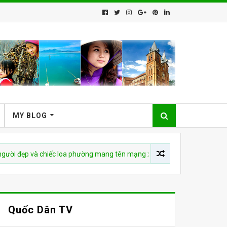
MY BLOG
p và chiếc loa phường mang tên mạng xã hội
CHÍNH TRỊ-XÃ HỘI
Quốc Dân TV