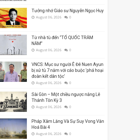
Tưởng nhớ Giáo sư Nguyễn Ngọc Huy
August 06, 2026
0
Từ nhà tù đến “TỔ QUỐC TRĂM
NĂM”
August 06, 2026
0
VNCS: Mục sư người Ê Đê Nuen Ayun
bị xử tù 7 năm với cáo buộc 'phá hoại
đoàn kết dân tộc'
August 06, 2026
0
Sài Gòn – Một chiều ngược nắng Lê
Thánh Tôn Kỳ 3
August 06, 2026
0
Pháp Xâm Lăng Và Sự Suy Vong Văn
Hoá Bài 4
August 06, 2026
0