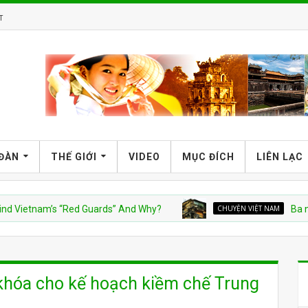
T
 ĐÀN
THẾ GIỚI
VIDEO
MỤC ĐÍCH
LIÊN LẠC
tnam’s “Red Guards” And Why?
CHUYỆN VIỆT NAM
Ba người đẹ
 khóa cho kế hoạch kiềm chế Trung