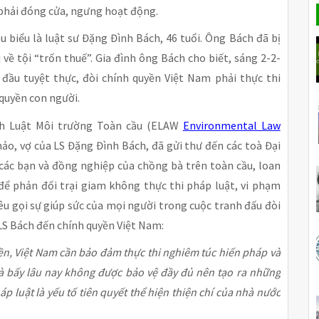
 phải đóng cửa, ngưng hoạt động.
biểu là luật sư Đặng Đình Bách, 46 tuổi. Ông Bách đã bị
 về tội “trốn thuế”. Gia đình ông Bách cho biết, sáng 2-2-
t đầu tuyệt thực, đòi chính quyền Việt Nam phải thực thi
quyền con người.
nh Luật Môi trường Toàn cầu (ELAW
Environmental Law
ảo, vợ của LS Đặng Đình Bách, đã gửi thư đến các toà Đại
 các bạn và đồng nghiệp của chồng bà trên toàn cầu, loan
để phản đối trại giam không thực thi pháp luật, vi phạm
êu gọi sự giúp sức của mọi người trong cuộc tranh đấu đòi
 LS Bách đến chính quyền Việt Nam:
n, Việt Nam cần bảo đảm thực thi nghiêm túc hiến pháp và
à bấy lâu nay không được bảo vệ đầy đủ nên tạo ra những
áp luật là yếu tố tiên quyết thể hiện thiện chí của nhà nước