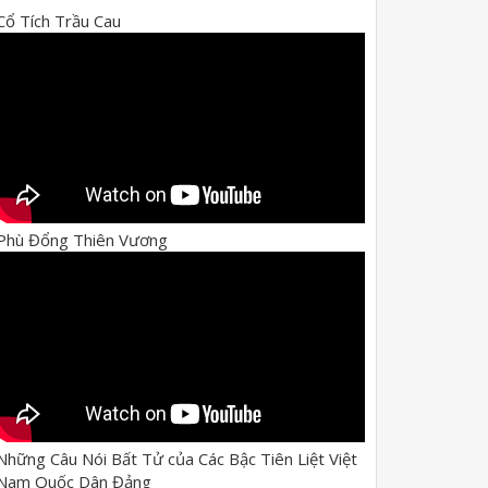
Cổ Tích Trầu Cau
Phù Đổng Thiên Vương
Những Câu Nói Bất Tử của Các Bậc Tiên Liệt Việt
Nam Quốc Dân Đảng