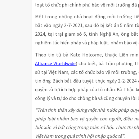
loạt tổ chức phi chính phủ bảo vệ môi trường đã
Một trong những nhà hoạt động môi trường tiêu 
bắt vào ngày 2-7-2021, sau đó bị kết án 5 năm tù
2024, tại trại giam số 6, tỉnh Nghệ An, ông bắ
nghiêm túc hiến pháp và pháp luật, nhằm bảo vệ 
Theo tin từ bà Kate Holcome, thuộc Liên mi
Alliance Worldwide
) cho biết, bà Trần phương Th
sứ tại Việt Nam, các tổ chức bảo vệ môi trường,
tin ông Bách bắt đầu tuyệt thực ngày 2-2-2024 
quyền và lợi ích hợp pháp của tù nhân. Bà Thảo k
công lý và tự do cho chồng bà và cũng chuyển lời
“Trên tinh thần xây dựng một nhà nước pháp quyề
pháp luật nhằm bảo vệ quyền con người, điều m
bức xúc và bất công trong toàn xã hội. Thực thi ph
Việt Nam trong quá trình hội nhập quốc tế”.