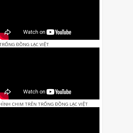
TRỐNG ĐỒNG LẠC VIỆT
HÌNH CHIM TRÊN TRỐNG ĐỒNG LẠC VIỆT