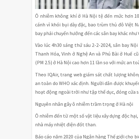
Ô nhiễm không khí ở Hà Nội tệ đến mức hơn 10
cánh vì khói bụi dày đặc, bao trùm thủ đô Việt
bay phải chuyển hướng đến các sân bay khác như 
Vào lúc 4h30 sáng thứ sáu 2-2-2024, sân bay Nộ
Thanh Hóa, Vinh ở Nghệ An và Phú Bài ở Huế cũ
(PM 2.5) ở Hà Nội cao hơn 11 lần so với mức an to
Theo IQAir, trang web giám sát chất lượng không
an toàn do WHO xác định. Người dân được khuyến 
hoạt động ngoài trời như tập thể dục, đóng cửa s
Nguyên nhân gây ô nhiễm trầm trọng ở Hà nội
Ô nhiễm đến từ một số vật liệu xây dựng độc hại,
nhà máy nhiệt điện đốt than.
Báo cáo năm 2020 của Ngân hàng Thế giới cho bi