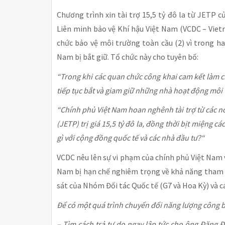
Chương trình xin tài trợ 15,5 tỷ đô la từ JETP 
Liên minh bảo vệ Khí hậu Việt Nam (VCDC – Vie
chức bảo vệ môi trường toàn cầu (2) vì trong h
Nam bị bắt giữ. Tổ chức này cho tuyên bố:
“Trong khi các quan chức công khai cam kết làm ch
tiếp tục bắt và giam giữ những nhà hoạt động mô
“Chính phủ Việt Nam hoan nghênh tài trợ từ các n
(JETP) trị giá 15,5 tỷ đô la, đồng thời bịt miệng 
gì với cộng đồng quốc tế và các nhà đầu tư?“
VCDC nêu lên sự vi phạm của chính phủ Việt Nam v
Nam bị hạn chế nghiêm trọng về khả năng tham gi
sát của Nhóm Đối tác Quốc tế (G7 và Hoa Kỳ) và c
Để có một quá trình chuyển đổi năng lượng công b
– Tìm cách trả tự do ngay lập tức cho ông Đặng 