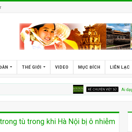
T
 ĐÀN
THẾ GIỚI
VIDEO
MỤC ĐÍCH
LIÊN LẠC
KỂ CHUYỆN VIỆT SỬ
Ai dạy dân Việt
trong tù trong khi Hà Nội bị ô nhiễm