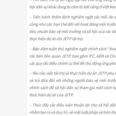
hội dân sự khác đang bị cầm tù bất công ở Việt Na
– Tiến hành thẩm định nghiêm ngặt các mối đe 
cũng như các hạn chế đối với hoạt động môi trườn
tiêu chuẩn bảo vệ môi trường và xã hội của các bên
thực hiện dự án do JETP tài trợ.
– Bảo đảm tuân thủ nghiêm ngặt chính sách “tha
các bên liên quan JETP, bao gồm IFC, ADB và Chư
các quy tắc điều chỉnh cụ thể để chủ động ứng phó
– Yêu cầu việc tài trợ và thực hiện dự án JETP phụ 
và trả đũa đối với những người bảo vệ môi trư
chính sách để xã hội dân sự tham gia một cách tự 
thực hiện dự án của JETP.
– Thúc đẩy các điều kiện thuận lợi cho xã hội dâ
nhằm tạo ra và duy trì, về mặt luật pháp và trên th