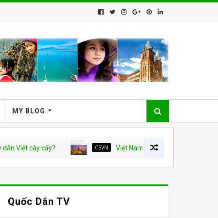
MY BLOG
 cày cấy?
CSVN
Việt Nam và con số tăng trưởng 10%: Bài v
Quốc Dân TV