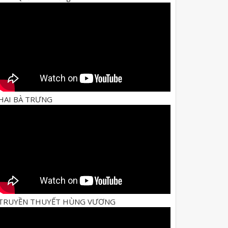
HAI BÀ TRƯNG
TRUYỀN THUYẾT HÙNG VƯƠNG