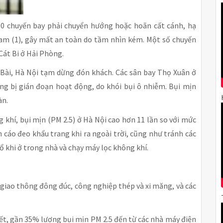
0 chuyến bay phải chuyển hướng hoặc hoãn cất cánh, hạ
 Nam (1), gây mất an toàn do tầm nhìn kém. Một số chuyến
Cát Bi ở Hải Phòng.
i Bài, Hà Nội tạm dừng đón khách. Các sân bay Thọ Xuân ở
ng bị gián đoạn hoạt động, do khói bụi ô nhiễm. Bụi mịn
àn.
 khí, bụi mịn (PM 2.5) ở Hà Nội cao hơn 11 lần so với mức
cáo đeo khẩu trang khi ra ngoài trời, cũng như tránh các
ổ khi ở trong nhà và chạy máy lọc không khí.
 giao thông đông đúc, công nghiệp thép và xi măng, và các
ết, gần 35% lượng bụi mịn PM 2.5 đến từ các nhà máy điện