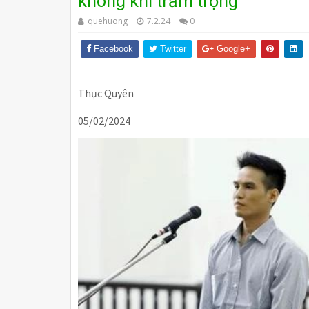
không khí trầm trọng
quehuong
7.2.24
0
Facebook
Twitter
Google+
Thục Quyên
05/02/2024