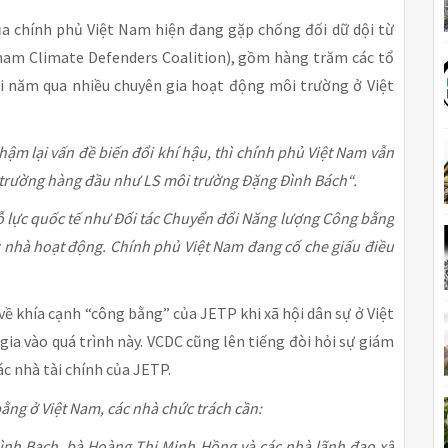
của chính phủ Việt Nam hiện đang gặp chống đối dữ dội từ
tnam Climate Defenders Coalition), gồm hàng trăm các tổ
ai năm qua nhiều chuyên gia hoạt động môi trường ở Việt
ậm lại vấn đề biến đổi khí hậu, thì chính phủ Việt Nam vẫn
i trường hàng đầu như LS môi trường Đặng Đình Bách“.
ỗ lực quốc tế như Đối tác Chuyển đổi Năng lượng Công bằng
các nhà hoạt động. Chính phủ Việt Nam đang cố che giấu điều
ề khía cạnh “công bằng” của JETP khi xã hội dân sự ở Việt
a vào quá trình này. VCDC cũng lên tiếng đòi hỏi sự giám
ác nhà tài chính của JETP.
ằng ở Việt Nam, các nhà chức trách cần:
Đình Bạch, bà Hoàng Thị Minh Hồng và các nhà lãnh đạo xã